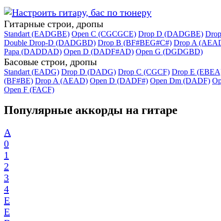
Гитарные строи, дропы
Standart (EADGBE)
Open C (CGCGCE)
Drop D (DADGBE)
Dro
Double Drop-D (DADGBD)
Drop B (BF#BEG#C#)
Drop A (AEA
Papa (DADDAD)
Open D (DADF#AD)
Open G (DGDGBD)
Басовые строи, дропы
Standart (EADG)
Drop D (DADG)
Drop C (CGCF)
Drop E (EBEA
(BF#BE)
Drop A (AEAD)
Open D (DADF#)
Open Dm (DADF)
Op
Open F (FACF)
Популярные аккорды на гитаре
A
0
1
2
3
4
E
E