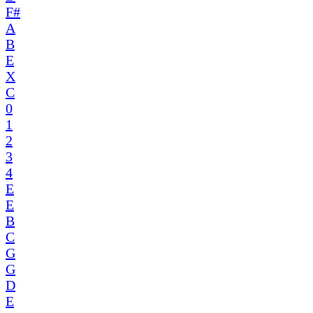
F#
A
B
E
X
C
0
1
2
3
4
E
E
B
C
G
G
D
E