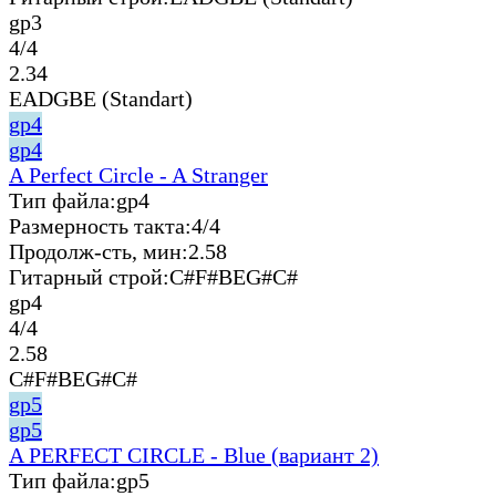
gp3
4/4
2.34
EADGBE (Standart)
gp4
gp4
A Perfect Circle - A Stranger
Тип файла:
gp4
Размерность такта:
4/4
Продолж-сть, мин:
2.58
Гитарный строй:
C#F#BEG#C#
gp4
4/4
2.58
C#F#BEG#C#
gp5
gp5
A PERFECT CIRCLE - Blue (вариант 2)
Тип файла:
gp5