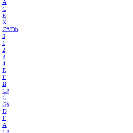
A
C
E
X
C#/Db
0
1
2
3
4
E
F
B
C#
G
G#
D
F
A
C#