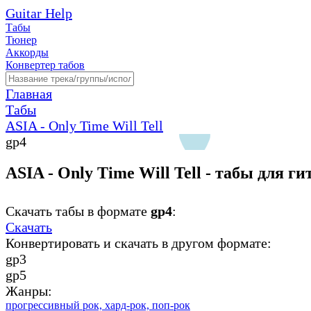
Guitar Help
Табы
Тюнер
Аккорды
Конвертер табов
Главная
Табы
ASIA - Only Time Will Tell
gp4
ASIA - Only Time Will Tell - табы для г
Скачать табы в формате
gp4
:
Скачать
Конвертировать и скачать в другом формате:
gp3
gp5
Жанры:
прогрессивный рок,
хард-рок,
поп-рок