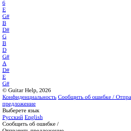
6
E
G#
B
D#
G
B
D
G#
A
D#
E
G#
© Guitar Help, 2026
Конфиденциальность
Сообщить об ошибке / Отпр
предложение
Выберете язык
Русский
English
Сообщить об ошибке /
Отправить предложение