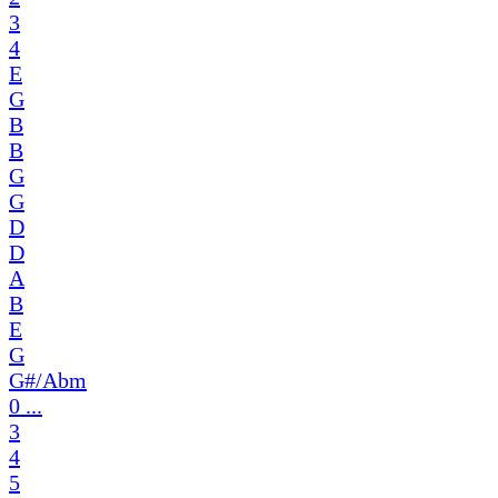
3
4
E
G
B
B
G
G
D
D
A
B
E
G
G#/Abm
0 ...
3
4
5