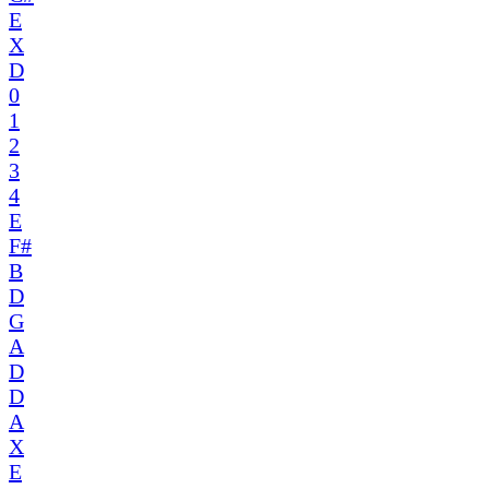
E
X
D
0
1
2
3
4
E
F#
B
D
G
A
D
D
A
X
E