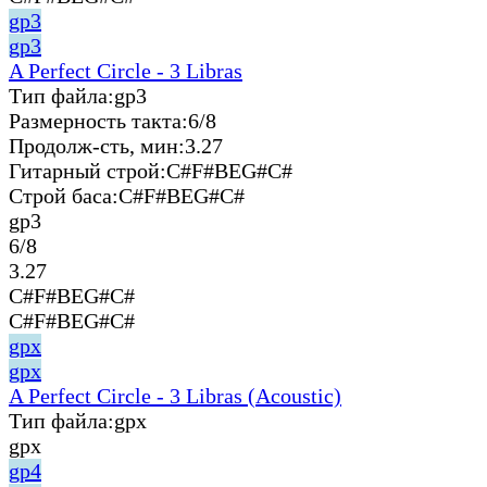
gp3
gp3
A Perfect Circle - 3 Libras
Тип файла:
gp3
Размерность такта:
6/8
Продолж-сть, мин:
3.27
Гитарный строй:
C#F#BEG#C#
Строй баса:
C#F#BEG#C#
gp3
6/8
3.27
C#F#BEG#C#
C#F#BEG#C#
gpx
gpx
A Perfect Circle - 3 Libras (Acoustic)
Тип файла:
gpx
gpx
gp4