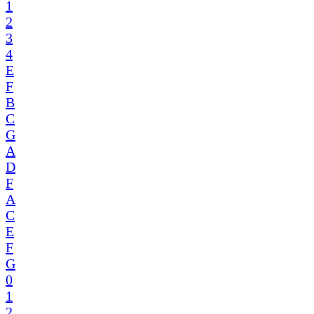
1
2
3
4
E
F
B
C
G
A
D
F
A
C
E
F
G
0
1
2