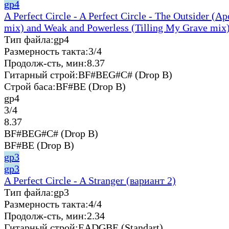
gp4
A Perfect Circle - A Perfect Circle - The Outsider (A
mix) and Weak and Powerless (Tilling My Grave mix)
Тип файла:
gp4
Размерность такта:
3/4
Продолж-сть, мин:
8.37
Гитарный строй:
BF#BEG#C# (Drop B)
Строй баса:
BF#BE (Drop B)
gp4
3/4
8.37
BF#BEG#C# (Drop B)
BF#BE (Drop B)
gp3
gp3
A Perfect Circle - A Stranger (вариант 2)
Тип файла:
gp3
Размерность такта:
4/4
Продолж-сть, мин:
2.34
Гитарный строй:
EADGBE (Standart)