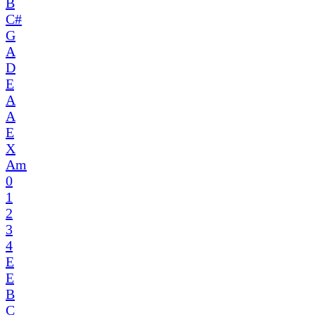
B
C#
G
A
D
E
A
A
E
X
Am
0
1
2
3
4
E
E
B
C