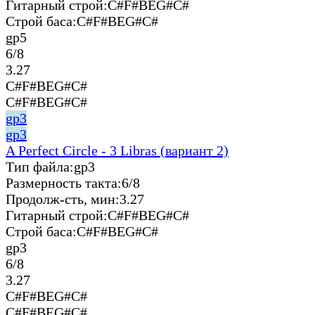
Гитарный строй:
C#F#BEG#C#
Строй баса:
C#F#BEG#C#
gp5
6/8
3.27
C#F#BEG#C#
C#F#BEG#C#
gp3
gp3
A Perfect Circle - 3 Libras (вариант 2)
Тип файла:
gp3
Размерность такта:
6/8
Продолж-сть, мин:
3.27
Гитарный строй:
C#F#BEG#C#
Строй баса:
C#F#BEG#C#
gp3
6/8
3.27
C#F#BEG#C#
C#F#BEG#C#