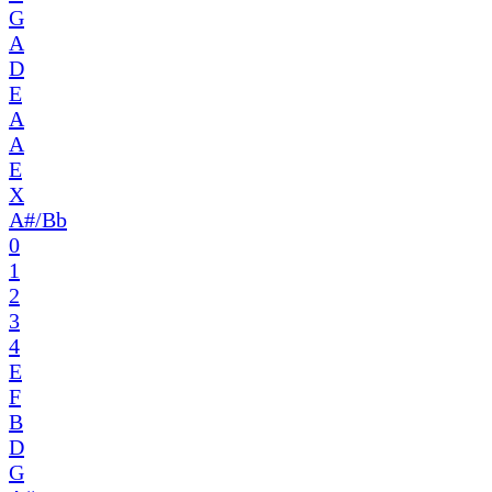
G
A
D
E
A
A
E
X
A#/Bb
0
1
2
3
4
E
F
B
D
G