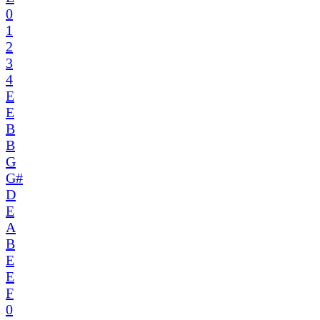
0
1
2
3
4
E
E
B
B
G
G#
D
E
A
B
E
E
F
0