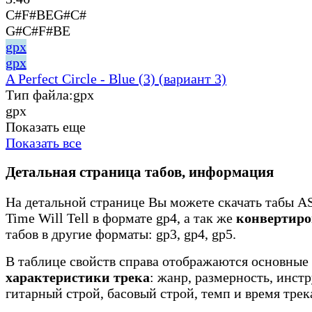
C#F#BEG#C#
G#C#F#BE
gpx
gpx
A Perfect Circle - Blue (3) (вариант 3)
Тип файла:
gpx
gpx
Показать еще
Показать все
Детальная страница табов, информация
На детальной странице Вы можете скачать табы AS
Time Will Tell в формате gp4, а так же
конвертиро
табов в другие форматы: gp3, gp4, gp5.
В таблице свойств справа отображаются основные
характеристики трека
: жанр, размерность, инст
гитарный строй, басовый строй, темп и время трек