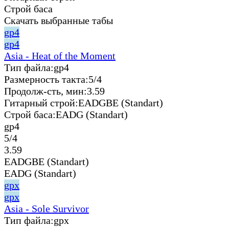
Строй баса
Скачать выбранные табы
gp4
gp4
Asia - Heat of the Moment
Тип файла:
gp4
Размерность такта:
5/4
Продолж-сть, мин:
3.59
Гитарный строй:
EADGBE (Standart)
Строй баса:
EADG (Standart)
gp4
5/4
3.59
EADGBE (Standart)
EADG (Standart)
gpx
gpx
Asia - Sole Survivor
Тип файла:
gpx