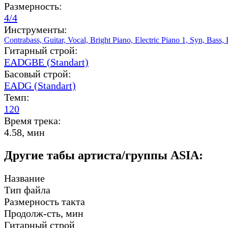
Размерность:
4/4
Инструменты:
Contrabass,
Guitar,
Vocal,
Bright Piano,
Electric Piano 1,
Syn,
Bass,
Гитарный строй:
EADGBE (Standart)
Басовый строй:
EADG (Standart)
Темп:
120
Время трека:
4.58, мин
Другие табы артиста/группы ASIA:
Название
Тип файла
Размерность такта
Продолж-сть, мин
Гитарный строй