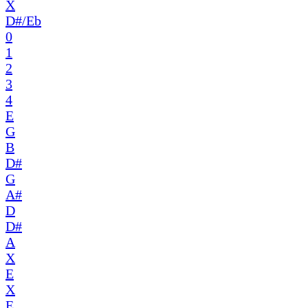
X
D#/Eb
0
1
2
3
4
E
G
B
D#
G
A#
D
D#
A
X
E
X
E