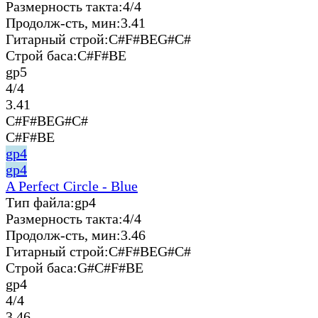
Размерность такта:
4/4
Продолж-сть, мин:
3.41
Гитарный строй:
C#F#BEG#C#
Строй баса:
C#F#BE
gp5
4/4
3.41
C#F#BEG#C#
C#F#BE
gp4
gp4
A Perfect Circle - Blue
Тип файла:
gp4
Размерность такта:
4/4
Продолж-сть, мин:
3.46
Гитарный строй:
C#F#BEG#C#
Строй баса:
G#C#F#BE
gp4
4/4
3.46