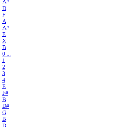
A#
D
F
A
A#
E
X
B
0 ...
1
2
3
4
E
F#
B
D#
G
B
D