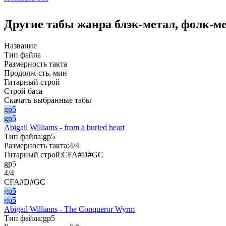
Другие табы жанра блэк-метал, фолк-м
Название
Тип файла
Размерность такта
Продолж-сть, мин
Гитарный строй
Строй баса
Скачать выбранные табы
gp5
gp5
Abigail Williams - from a buried heart
Тип файла:
gp5
Размерность такта:
4/4
Гитарный строй:
CFA#D#GC
gp5
4/4
CFA#D#GC
gp5
gp5
Abigail Williams - The Conqueror Wyrm
Тип файла:
gp5