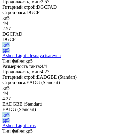
Продолж-сть, мин:
2.57
Гитарный строй:
DGCFAD
Строй баса:
DGCF
gp5
4/4
2.57
DGCFAD
DGCF
gp5
gp5
Ashen Light - lesnaya tsarevna
Тип файла:
gp5
Размерность такта:
4/4
Продолж-сть, мин:
4.27
Гитарный строй:
EADGBE (Standart)
Строй баса:
EADG (Standart)
gp5
4/4
4.27
EADGBE (Standart)
EADG (Standart)
gp5
gp5
Ashen Light - ros
Тип файла:
gp5