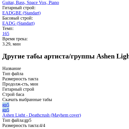
Guitar,
Bass,
Space Vox,
Piano
Гитарный строй:
EADGBE (Standart)
Басовый строй:
EADG (Standart)
Темп:
165
Время трека:
3.29, мин
Другие табы артиста/группы Ashen Ligh
Название
Тип файла
Размерность такта
Продолж-сть, мин
Гитарный строй
Строй баса
Скачать выбранные табы
gp5
gp5
Ashen Light - Deathcrush (Mayhem cover)
Тип файла:
gp5
Размерность такта:
4/4