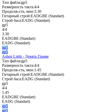
Тип файла:
gp5
Размерность такта:
4/4
Продолж-сть, мин:
3.30
Гитарный строй:
EADGBE (Standart)
Строй баса:
EADG (Standart)
gp5
4/4
3.30
EADGBE (Standart)
EADG (Standart)
gp5
gp5
Ashen Light - Девять Грамм
Тип файла:
gp5
Размерность такта:
4/4
Продолж-сть, мин:
1.45
Гитарный строй:
EADGBE (Standart)
Строй баса:
EADG (Standart)
gp5
4/4
1.45
EADGBE (Standart)
EADG (Standart)
gp5
gp5