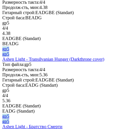
Размерность такта:
4/4
Продолж-сть, мин:
4.38
Гитарный строй:
EADGBE (Standart)
Строй баса:
BEADG
gp5
4/4
4.38
EADGBE (Standart)
BEADG
gp5
gp5
Ashen Light - Transilvanian Hunger (Darkthrone cover)
Тип файла:
gp5
Размерность такта:
4/4
Продолж-сть, мин:
5.36
Гитарный строй:
EADGBE (Standart)
Строй баса:
EADG (Standart)
gp5
4/4
5.36
EADGBE (Standart)
EADG (Standart)
gp5
gp5
Ashen Light - Братство Смерти