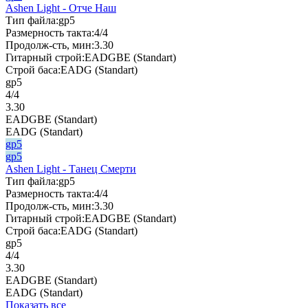
Ashen Light - Отче Наш
Тип файла:
gp5
Размерность такта:
4/4
Продолж-сть, мин:
3.30
Гитарный строй:
EADGBE (Standart)
Строй баса:
EADG (Standart)
gp5
4/4
3.30
EADGBE (Standart)
EADG (Standart)
gp5
gp5
Ashen Light - Танец Смерти
Тип файла:
gp5
Размерность такта:
4/4
Продолж-сть, мин:
3.30
Гитарный строй:
EADGBE (Standart)
Строй баса:
EADG (Standart)
gp5
4/4
3.30
EADGBE (Standart)
EADG (Standart)
Показать все