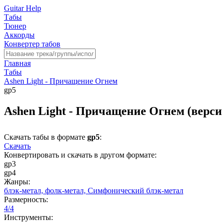
Guitar Help
Табы
Тюнер
Аккорды
Конвертер табов
Главная
Табы
Ashen Light - Причащение Огнем
gp5
Ashen Light - Причащение Огнем (верси
Скачать табы в формате
gp5
:
Скачать
Конвертировать и скачать в другом формате:
gp3
gp4
Жанры:
блэк-метал,
фолк-метал,
Симфонический блэк-метал
Размерность:
4/4
Инструменты: