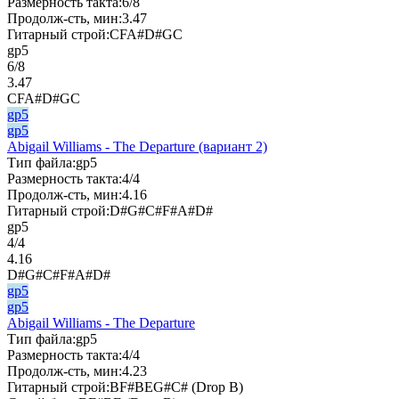
Размерность такта:
6/8
Продолж-сть, мин:
3.47
Гитарный строй:
CFA#D#GC
gp5
6/8
3.47
CFA#D#GC
gp5
gp5
Abigail Williams - The Departure (вариант 2)
Тип файла:
gp5
Размерность такта:
4/4
Продолж-сть, мин:
4.16
Гитарный строй:
D#G#C#F#A#D#
gp5
4/4
4.16
D#G#C#F#A#D#
gp5
gp5
Abigail Williams - The Departure
Тип файла:
gp5
Размерность такта:
4/4
Продолж-сть, мин:
4.23
Гитарный строй:
BF#BEG#C# (Drop B)