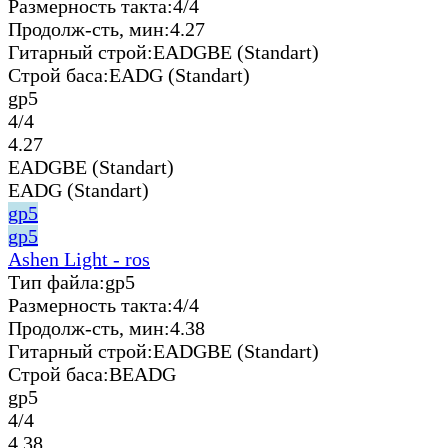
Размерность такта:
4/4
Продолж-сть, мин:
4.27
Гитарный строй:
EADGBE (Standart)
Строй баса:
EADG (Standart)
gp5
4/4
4.27
EADGBE (Standart)
EADG (Standart)
gp5
gp5
Ashen Light - ros
Тип файла:
gp5
Размерность такта:
4/4
Продолж-сть, мин:
4.38
Гитарный строй:
EADGBE (Standart)
Строй баса:
BEADG
gp5
4/4
4.38