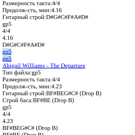
Размерность такта:
4/4
Продолж-сть, мин:
4.16
Гитарный строй:
D#G#C#F#A#D#
gp5
4/4
4.16
D#G#C#F#A#D#
gp5
gp5
Abigail Williams - The Departure
Тип файла:
gp5
Размерность такта:
4/4
Продолж-сть, мин:
4.23
Гитарный строй:
BF#BEG#C# (Drop B)
Строй баса:
BF#BE (Drop B)
gp5
4/4
4.23
BF#BEG#C# (Drop B)
BF#BE (Drop B)