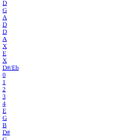
D
G
A
D
D
A
X
E
X
D#/Eb
0
1
2
3
4
E
G
B
D#
G