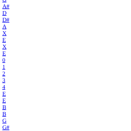
A#
D
D#
A
X
E
X
E
0
1
2
3
4
E
E
B
B
G
G#