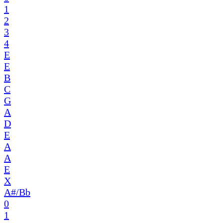
1
2
3
4
E
E
B
C
G
A
D
E
A
A
E
X
A#/Bb
0
1