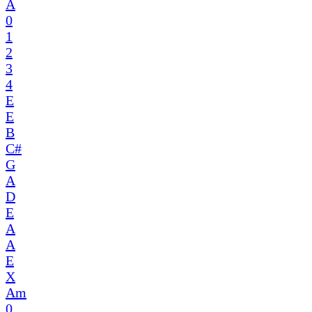
A
0
1
2
3
4
E
E
B
C#
G
A
D
E
A
A
E
X
Am
0