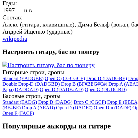
Годы:
1997 — н.в.
Состав:
Алекс (гитара, клавишные), Дима Бельф (вокал, ба
Андрей Ищенко (ударные)
wikipedia
Настроить гитару, бас по тюнеру
Гитарные строи, дропы
Standart (EADGBE)
Open C (CGCGCE)
Drop D (DADGBE)
Dro
Double Drop-D (DADGBD)
Drop B (BF#BEG#C#)
Drop A (AEA
Papa (DADDAD)
Open D (DADF#AD)
Open G (DGDGBD)
Басовые строи, дропы
Standart (EADG)
Drop D (DADG)
Drop C (CGCF)
Drop E (EBEA
(BF#BE)
Drop A (AEAD)
Open D (DADF#)
Open Dm (DADF)
Op
Open F (FACF)
Популярные аккорды на гитаре