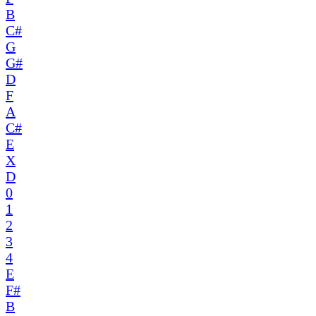
B
C#
G
G#
D
F
A
C#
E
X
D
0
1
2
3
4
E
F#
B