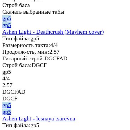
Строй баса
Скачать выбранные табы
gp5
gp5
Ashen Light - Deathcrush (Mayhem cover)
Тип файла:
gp5
Размерность такта:
4/4
Продолж-сть, мин:
2.57
Гитарный строй:
DGCFAD
Строй баса:
DGCF
gp5
4/4
2.57
DGCFAD
DGCF
gp5
gp5
Ashen Light - lesnaya tsarevna
Тип файла:
gp5