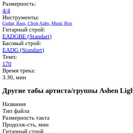
Размерность:
4/4
Инструменты:
Guitar,
Bass,
Choir Aahs,
Music Box
Гитарный строй:
EADGBE (Standart)
Басовый строй:
EADG (Standart)
Темп:
170
Время трека:
3.30, мин
Другие табы артиста/группы Ashen Ligh
Название
Тип файла
Размерность такта
Продолж-сть, мин
Гитарный строй