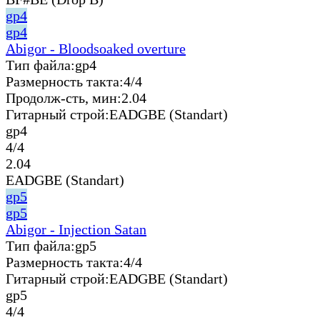
gp4
gp4
Abigor - Bloodsoaked overture
Тип файла:
gp4
Размерность такта:
4/4
Продолж-сть, мин:
2.04
Гитарный строй:
EADGBE (Standart)
gp4
4/4
2.04
EADGBE (Standart)
gp5
gp5
Abigor - Injection Satan
Тип файла:
gp5
Размерность такта:
4/4
Гитарный строй:
EADGBE (Standart)
gp5
4/4