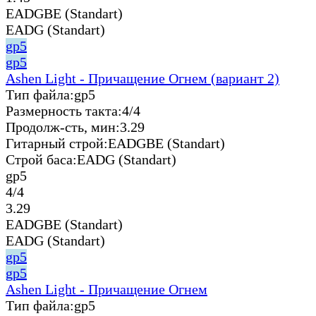
EADGBE (Standart)
EADG (Standart)
gp5
gp5
Ashen Light - Причащение Огнем (вариант 2)
Тип файла:
gp5
Размерность такта:
4/4
Продолж-сть, мин:
3.29
Гитарный строй:
EADGBE (Standart)
Строй баса:
EADG (Standart)
gp5
4/4
3.29
EADGBE (Standart)
EADG (Standart)
gp5
gp5
Ashen Light - Причащение Огнем
Тип файла:
gp5