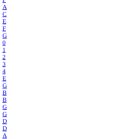
A
C
E
F
G
0
1
2
3
4
E
G
B
B
G
G
D
D
A