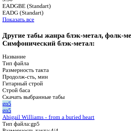
EADGBE (Standart)
EADG (Standart)
Показать все
Другие табы жанра блэк-метал, фолк-ме
Симфонический блэк-метал:
Название
Тип файла
Размерность такта
Продолж-сть, мин
Гитарный строй
Строй баса
Скачать выбранные табы
gp5
gp5
Abigail Williams - from a buried heart
Тип файла:
gp5
Размерность такта:
4/4