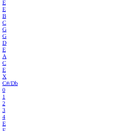
E
E
B
C
G
G
D
E
A
C
E
X
C#/Db
0
1
2
3
4
E
F