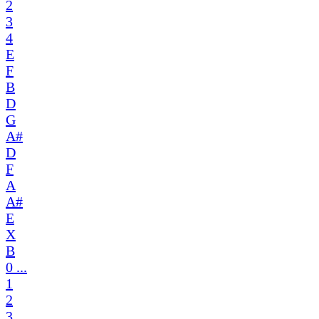
2
3
4
E
F
B
D
G
A#
D
F
A
A#
E
X
B
0 ...
1
2
3