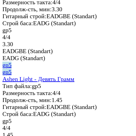
Размерность такта:
4/4
Продолж-сть, мин:
3.30
Гитарный строй:
EADGBE (Standart)
Строй баса:
EADG (Standart)
gp5
4/4
3.30
EADGBE (Standart)
EADG (Standart)
gp5
gp5
Ashen Light - Девять Грамм
Тип файла:
gp5
Размерность такта:
4/4
Продолж-сть, мин:
1.45
Гитарный строй:
EADGBE (Standart)
Строй баса:
EADG (Standart)
gp5
4/4
1.45