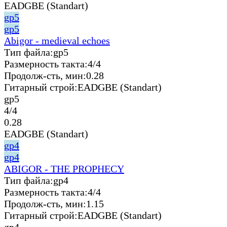
EADGBE (Standart)
gp5
gp5
Abigor - medieval echoes
Тип файла:
gp5
Размерность такта:
4/4
Продолж-сть, мин:
0.28
Гитарный строй:
EADGBE (Standart)
gp5
4/4
0.28
EADGBE (Standart)
gp4
gp4
ABIGOR - THE PROPHECY
Тип файла:
gp4
Размерность такта:
4/4
Продолж-сть, мин:
1.15
Гитарный строй:
EADGBE (Standart)
gp4