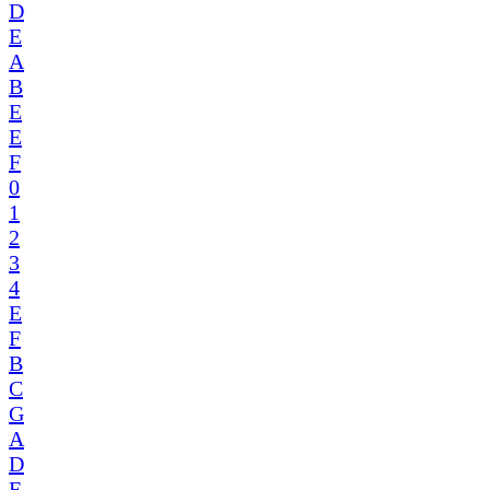
D
E
A
B
E
E
F
0
1
2
3
4
E
F
B
C
G
A
D
F