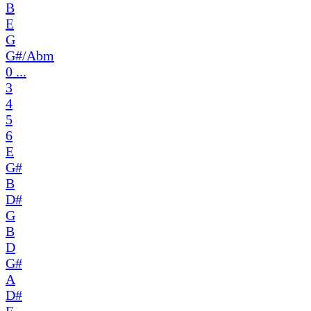
B
E
G
G#/Abm
0 ...
3
4
5
6
E
G#
B
D#
G
B
D
G#
A
D#