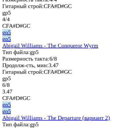
Гитарный строй:
CFA#D#GC
gp5
4/4
CFA#D#GC
gp5
gp5
Abigail Williams - The Conqueror Wyrm
Тип файла:
gp5
Размерность такта:
6/8
Продолж-сть, мин:
3.47
Гитарный строй:
CFA#D#GC
gp5
6/8
3.47
CFA#D#GC
gp5
gp5
Abigail Williams - The Departure (вариант 2)
Тип файла:
gp5