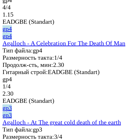
4/4
1.15
EADGBE (Standart)
gp4
gp4
Agalloch - A Celebration For The Death Of Man
Тип файла:
gp4
Размерность такта:
1/4
Продолж-сть, мин:
2.30
Гитарный строй:
EADGBE (Standart)
gp4
1/4
2.30
EADGBE (Standart)
gp3
gp3
Agalloch - At The great cold death of the earth
Тип файла:
gp3
Размерность такта:
3/4