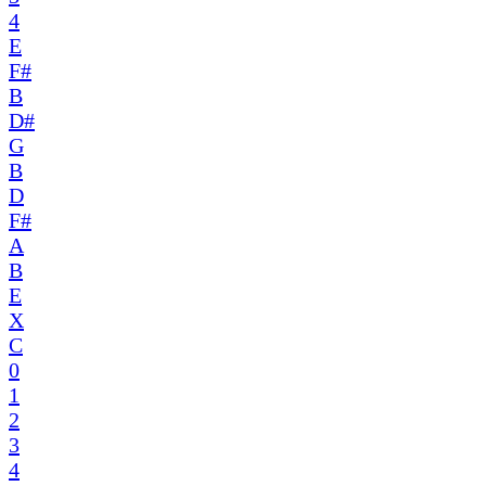
4
E
F#
B
D#
G
B
D
F#
A
B
E
X
C
0
1
2
3
4