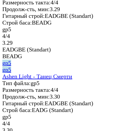
Размерность такта:
4/4
Продолж-сть, мин:
3.29
Гитарный строй:
EADGBE (Standart)
Строй баса:
BEADG
gp5
4/4
3.29
EADGBE (Standart)
BEADG
gp5
gp5
Ashen Light - Танец Смерти
Тип файла:
gp5
Размерность такта:
4/4
Продолж-сть, мин:
3.30
Гитарный строй:
EADGBE (Standart)
Строй баса:
EADG (Standart)
gp5
4/4
3.30