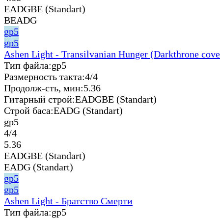
EADGBE (Standart)
BEADG
gp5
gp5
Ashen Light - Transilvanian Hunger (Darkthrone cove
Тип файла:
gp5
Размерность такта:
4/4
Продолж-сть, мин:
5.36
Гитарный строй:
EADGBE (Standart)
Строй баса:
EADG (Standart)
gp5
4/4
5.36
EADGBE (Standart)
EADG (Standart)
gp5
gp5
Ashen Light - Братство Смерти
Тип файла:
gp5