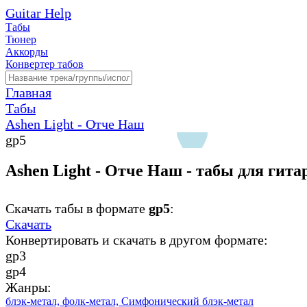
Guitar Help
Табы
Тюнер
Аккорды
Конвертер табов
Главная
Табы
Ashen Light - Отче Наш
gp5
Ashen Light - Отче Наш - табы для гит
Скачать табы в формате
gp5
:
Скачать
Конвертировать и скачать в другом формате:
gp3
gp4
Жанры:
блэк-метал,
фолк-метал,
Симфонический блэк-метал