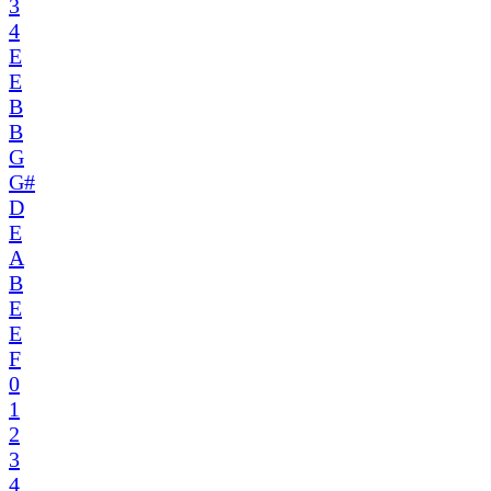
3
4
E
E
B
B
G
G#
D
E
A
B
E
E
F
0
1
2
3
4