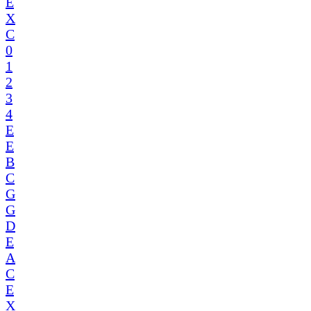
E
X
C
0
1
2
3
4
E
E
B
C
G
G
D
E
A
C
E
X