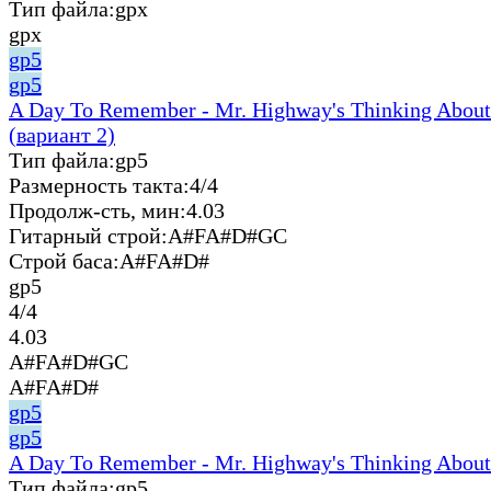
Тип файла:
gpx
gpx
gp5
gp5
A Day To Remember - Mr. Highway's Thinking About
(вариант 2)
Тип файла:
gp5
Размерность такта:
4/4
Продолж-сть, мин:
4.03
Гитарный строй:
A#FA#D#GC
Строй баса:
A#FA#D#
gp5
4/4
4.03
A#FA#D#GC
A#FA#D#
gp5
gp5
A Day To Remember - Mr. Highway's Thinking About
Тип файла:
gp5