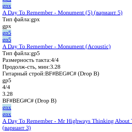
gpx
A Day To Remember - Monument (5) (вариант 5)
Тип файла:
gpx
gpx
gp5
gp5
A Day To Remember - Monument (Acoustic)
Тип файла:
gp5
Размерность такта:
4/4
Продолж-сть, мин:
3.28
Гитарный строй:
BF#BEG#C# (Drop B)
gp5
4/4
3.28
BF#BEG#C# (Drop B)
gpx
gpx
A Day To Remember - Mr Highways Thinking About 
(вариант 3)