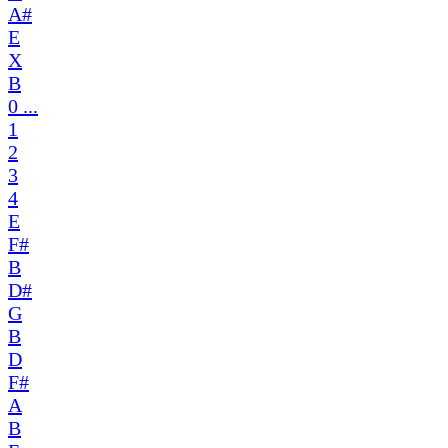
A#
E
X
B
0 ...
1
2
3
4
E
F#
B
D#
G
B
D
F#
A
B