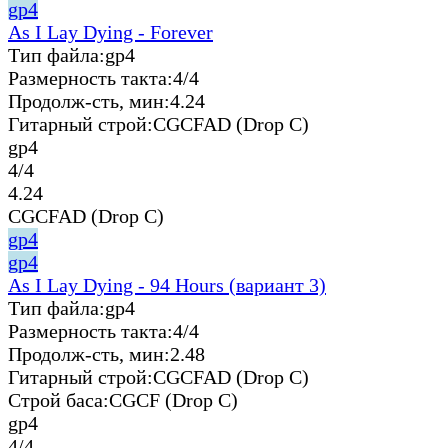
gp4
As I Lay Dying - Forever
Тип файла:
gp4
Размерность такта:
4/4
Продолж-сть, мин:
4.24
Гитарный строй:
CGCFAD (Drop C)
gp4
4/4
4.24
CGCFAD (Drop C)
gp4
gp4
As I Lay Dying - 94 Hours (вариант 3)
Тип файла:
gp4
Размерность такта:
4/4
Продолж-сть, мин:
2.48
Гитарный строй:
CGCFAD (Drop C)
Строй баса:
CGCF (Drop C)
gp4
4/4