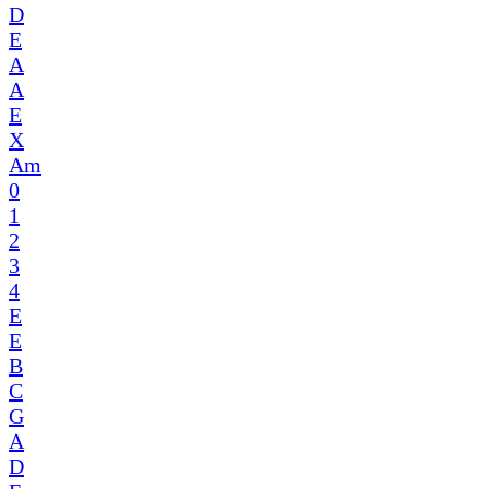
D
E
A
A
E
X
Am
0
1
2
3
4
E
E
B
C
G
A
D