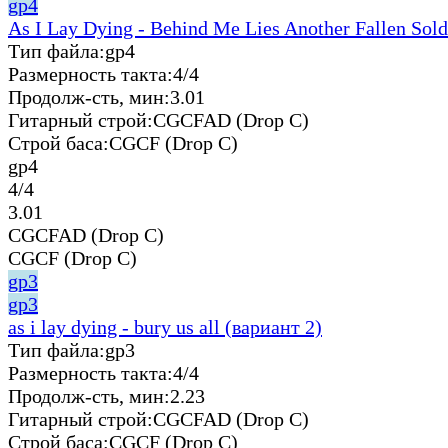
gp4
As I Lay Dying - Behind Me Lies Another Fallen Sold
Тип файла:
gp4
Размерность такта:
4/4
Продолж-сть, мин:
3.01
Гитарный строй:
CGCFAD (Drop C)
Строй баса:
CGCF (Drop C)
gp4
4/4
3.01
CGCFAD (Drop C)
CGCF (Drop C)
gp3
gp3
as i lay dying - bury us all (вариант 2)
Тип файла:
gp3
Размерность такта:
4/4
Продолж-сть, мин:
2.23
Гитарный строй:
CGCFAD (Drop C)
Строй баса:
CGCF (Drop C)