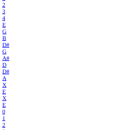
2
3
4
E
G
B
D#
G
A#
D
D#
A
X
E
X
E
0
1
2