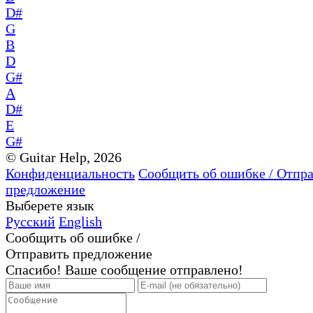
D#
G
B
D
G#
A
D#
E
G#
© Guitar Help, 2026
Конфиденциальность
Сообщить об ошибке / Отпр
предложение
Выберете язык
Русский
English
Сообщить об ошибке /
Отправить предложение
Спасибо! Ваше сообщение отправлено!