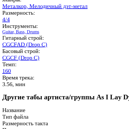
Металкор,
Мелодичный дэт-метал
Размерность:
4/4
Инструменты:
Guitar,
Bass,
Drums
Гитарный строй:
CGCFAD (Drop C)
Басовый строй:
CGCF (Drop C)
Темп:
160
Время трека:
3.56, мин
Другие табы артиста/группы As I Lay D
Название
Тип файла
Размерность такта