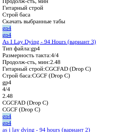
Продолж-сть, мин
Гитарный строй
Строй баса
Скачать выбранные табы
gp4
gp4
As I Lay Dying - 94 Hours (вариант 3)
Тип файла:
gp4
Размерность такта:
4/4
Продолж-сть, мин:
2.48
Гитарный строй:
CGCFAD (Drop C)
Строй баса:
CGCF (Drop C)
gp4
4/4
2.48
CGCFAD (Drop C)
CGCF (Drop C)
gp4
gp4
as i lay dying - 94 hours (вариант 2)