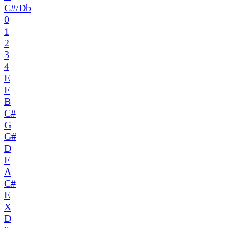
C#/Db
0
1
2
3
4
E
F
B
C#
G
G#
D
F
A
C#
E
X
D