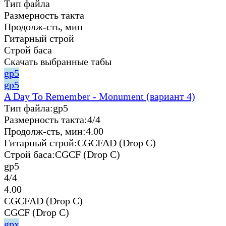
Тип файла
Размерность такта
Продолж-сть, мин
Гитарный строй
Строй баса
Скачать выбранные табы
gp5
gp5
A Day To Remember - Monument (вариант 4)
Тип файла:
gp5
Размерность такта:
4/4
Продолж-сть, мин:
4.00
Гитарный строй:
CGCFAD (Drop C)
Строй баса:
CGCF (Drop C)
gp5
4/4
4.00
CGCFAD (Drop C)
CGCF (Drop C)
gpx