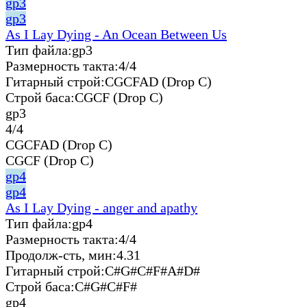
gp3
gp3
As I Lay Dying - An Ocean Between Us
Тип файла:
gp3
Размерность такта:
4/4
Гитарный строй:
CGCFAD (Drop C)
Строй баса:
CGCF (Drop C)
gp3
4/4
CGCFAD (Drop C)
CGCF (Drop C)
gp4
gp4
As I Lay Dying - anger and apathy
Тип файла:
gp4
Размерность такта:
4/4
Продолж-сть, мин:
4.31
Гитарный строй:
C#G#C#F#A#D#
Строй баса:
C#G#C#F#
gp4