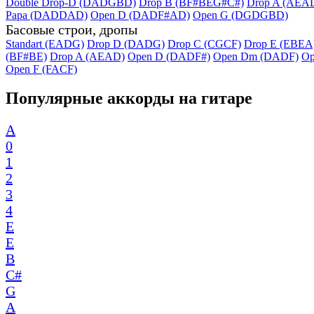
Double Drop-D (DADGBD)
Drop B (BF#BEG#C#)
Drop A (AEA
Papa (DADDAD)
Open D (DADF#AD)
Open G (DGDGBD)
Басовые строи, дропы
Standart (EADG)
Drop D (DADG)
Drop C (CGCF)
Drop E (EBEA
(BF#BE)
Drop A (AEAD)
Open D (DADF#)
Open Dm (DADF)
Op
Open F (FACF)
Популярные аккорды на гитаре
A
0
1
2
3
4
E
E
B
C#
G
A