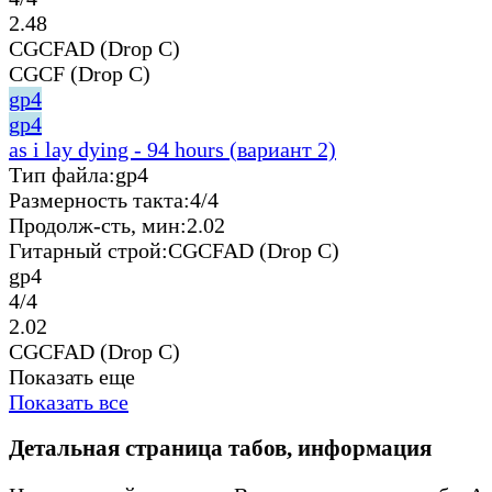
2.48
CGCFAD (Drop C)
CGCF (Drop C)
gp4
gp4
as i lay dying - 94 hours (вариант 2)
Тип файла:
gp4
Размерность такта:
4/4
Продолж-сть, мин:
2.02
Гитарный строй:
CGCFAD (Drop C)
gp4
4/4
2.02
CGCFAD (Drop C)
Показать еще
Показать все
Детальная страница табов, информация