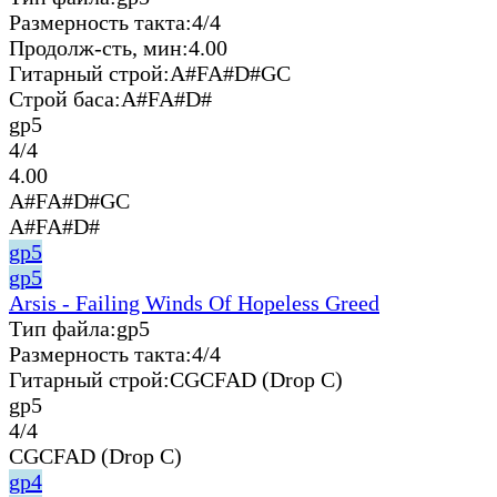
Размерность такта:
4/4
Продолж-сть, мин:
4.00
Гитарный строй:
A#FA#D#GC
Строй баса:
A#FA#D#
gp5
4/4
4.00
A#FA#D#GC
A#FA#D#
gp5
gp5
Arsis - Failing Winds Of Hopeless Greed
Тип файла:
gp5
Размерность такта:
4/4
Гитарный строй:
CGCFAD (Drop C)
gp5
4/4
CGCFAD (Drop C)
gp4