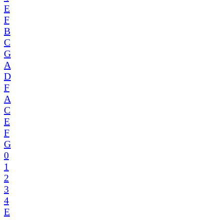
E
F
B
C
G
A
D
F
A
C
E
F
G
0
1
2
3
4
E