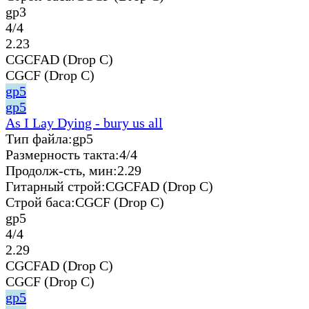
gp3
4/4
2.23
CGCFAD (Drop C)
CGCF (Drop C)
gp5
gp5
As I Lay Dying - bury us all
Тип файла:
gp5
Размерность такта:
4/4
Продолж-сть, мин:
2.29
Гитарный строй:
CGCFAD (Drop C)
Строй баса:
CGCF (Drop C)
gp5
4/4
2.29
CGCFAD (Drop C)
CGCF (Drop C)
gp5