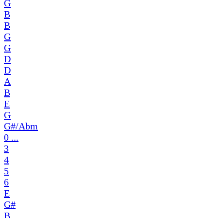
G
B
B
G
G
D
D
A
B
E
G
G#/Abm
0 ...
3
4
5
6
E
G#
B