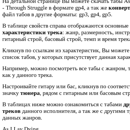
На детальной странице Вы можете скачать табы As
- Through Struggle в формате gp4, а так же
конвер
файл табов в другие форматы: gp3, gp4, gp5.
В таблице свойств справа отображаются основные
характеристики трека
: жанр, размерность, инст
гитарный строй, басовый строй, темп и время трек
Кликнув по ссылкам из характеристик, Вы можете
список табов, у которых присутствует данная хара
Например, можно посмотреть все табы с жанром, 
как у данного трека.
Настроивайте гитару или бас, кликнув по соотве
значку
тюнера
, рядом с гитарным или басовым ст
В таблицах ниже можно ознакомиться с табами
др
треков
данного исполнителя, а так же с другими 
данных жанров.
As I Lay Dying