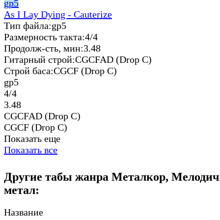
gp5
As I Lay Dying - Cauterize
Тип файла:
gp5
Размерность такта:
4/4
Продолж-сть, мин:
3.48
Гитарный строй:
CGCFAD (Drop C)
Строй баса:
CGCF (Drop C)
gp5
4/4
3.48
CGCFAD (Drop C)
CGCF (Drop C)
Показать еще
Показать все
Другие табы жанра Металкор, Мелодич
метал:
Название