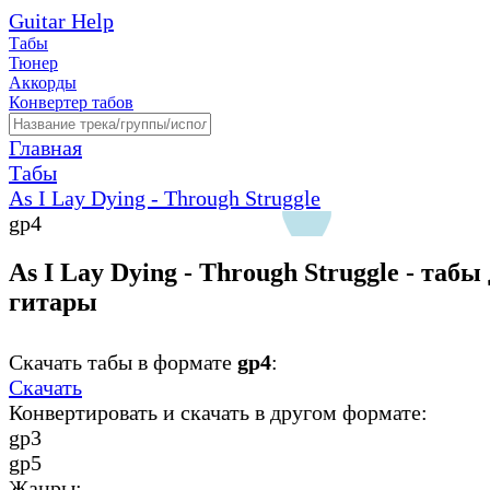
Guitar Help
Табы
Тюнер
Аккорды
Конвертер табов
Главная
Табы
As I Lay Dying - Through Struggle
gp4
As I Lay Dying - Through Struggle - табы
гитары
Скачать табы в формате
gp4
:
Скачать
Конвертировать и скачать в другом формате:
gp3
gp5
Жанры: