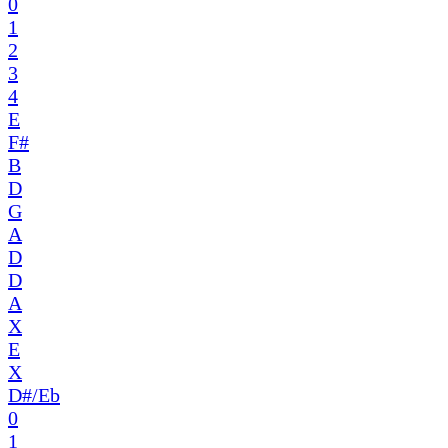
0
1
2
3
4
E
F#
B
D
G
A
D
D
A
X
E
X
D#/Eb
0
1