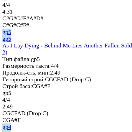
4/4
4.31
C#G#C#F#A#D#
C#G#C#F#
gp5
gp5
As I Lay Dying - Behind Me Lies Another Fallen Sold
2)
Тип файла:
gp5
Размерность такта:
4/4
Продолж-сть, мин:
2.49
Гитарный строй:
CGCFAD (Drop C)
Строй баса:
CGA#F
gp5
4/4
2.49
CGCFAD (Drop C)
CGA#F
gp4