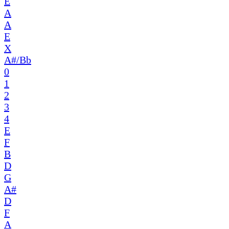
E
A
A
E
X
A#/Bb
0
1
2
3
4
E
F
B
D
G
A#
D
F
A