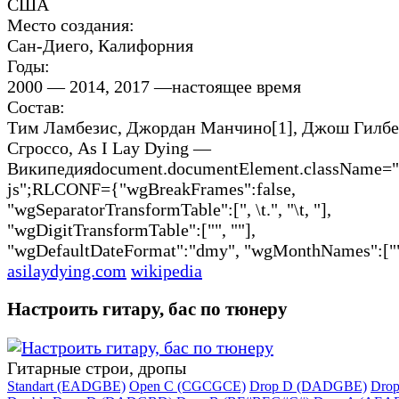
США
Место создания:
Сан-Диего, Калифорния
Годы:
2000 — 2014, 2017 —настоящее время
Состав:
Тим Ламбезис, Джордан Манчино[1], Джош Гилбе
Сгроссо, As I Lay Dying —
Википедияdocument.documentElement.className="c
js";RLCONF={"wgBreakFrames":false,
"wgSeparatorTransformTable":[", \t.", "\t, "],
"wgDigitTransformTable":["", ""],
"wgDefaultDateFormat":"dmy", "wgMonthNames":["",
asilaydying.com
wikipedia
Настроить гитару, бас по тюнеру
Гитарные строи, дропы
Standart (EADGBE)
Open C (CGCGCE)
Drop D (DADGBE)
Dro