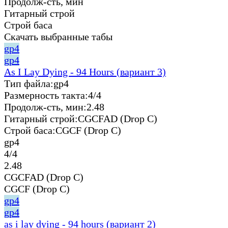
Продолж-сть, мин
Гитарный строй
Строй баса
Скачать выбранные табы
gp4
gp4
As I Lay Dying - 94 Hours (вариант 3)
Тип файла:
gp4
Размерность такта:
4/4
Продолж-сть, мин:
2.48
Гитарный строй:
CGCFAD (Drop C)
Строй баса:
CGCF (Drop C)
gp4
4/4
2.48
CGCFAD (Drop C)
CGCF (Drop C)
gp4
gp4
as i lay dying - 94 hours (вариант 2)