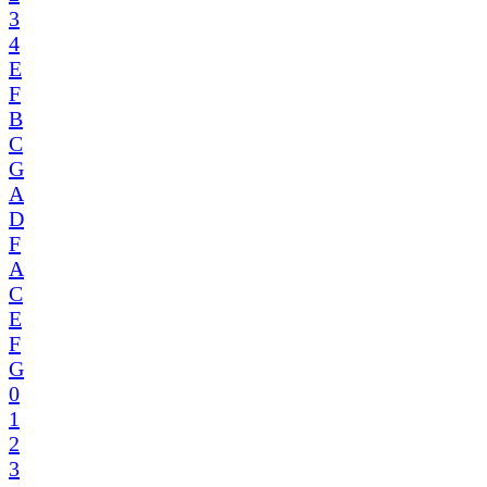
3
4
E
F
B
C
G
A
D
F
A
C
E
F
G
0
1
2
3