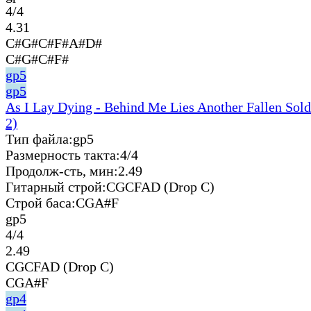
4/4
4.31
C#G#C#F#A#D#
C#G#C#F#
gp5
gp5
As I Lay Dying - Behind Me Lies Another Fallen Sold
2)
Тип файла:
gp5
Размерность такта:
4/4
Продолж-сть, мин:
2.49
Гитарный строй:
CGCFAD (Drop C)
Строй баса:
CGA#F
gp5
4/4
2.49
CGCFAD (Drop C)
CGA#F
gp4