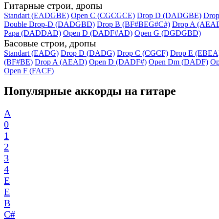
Гитарные строи, дропы
Standart (EADGBE)
Open C (CGCGCE)
Drop D (DADGBE)
Dro
Double Drop-D (DADGBD)
Drop B (BF#BEG#C#)
Drop A (AEA
Papa (DADDAD)
Open D (DADF#AD)
Open G (DGDGBD)
Басовые строи, дропы
Standart (EADG)
Drop D (DADG)
Drop C (CGCF)
Drop E (EBEA
(BF#BE)
Drop A (AEAD)
Open D (DADF#)
Open Dm (DADF)
Op
Open F (FACF)
Популярные аккорды на гитаре
A
0
1
2
3
4
E
E
B
C#