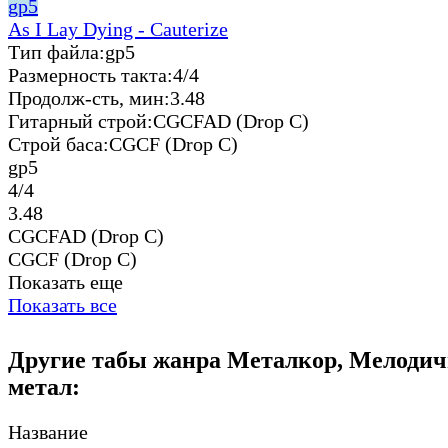
gp5
As I Lay Dying - Cauterize
Тип файла:
gp5
Размерность такта:
4/4
Продолж-сть, мин:
3.48
Гитарный строй:
CGCFAD (Drop C)
Строй баса:
CGCF (Drop C)
gp5
4/4
3.48
CGCFAD (Drop C)
CGCF (Drop C)
Показать еще
Показать все
Другие табы жанра Металкор, Мелодич
метал:
Название