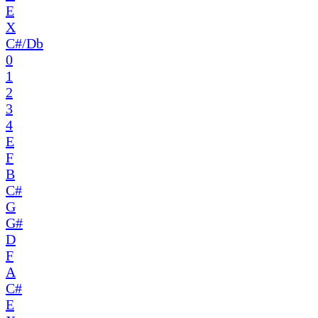
E
X
C#/Db
0
1
2
3
4
E
F
B
C#
G
G#
D
F
A
C#
E