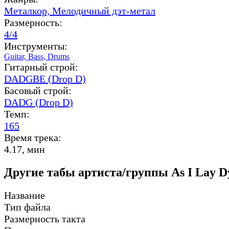
Металкор,
Мелодичный дэт-метал
Размерность:
4/4
Инструменты:
Guitar,
Bass,
Drums
Гитарный строй:
DADGBE (Drop D)
Басовый строй:
DADG (Drop D)
Темп:
165
Время трека:
4.17, мин
Другие табы артиста/группы As I Lay D
Название
Тип файла
Размерность такта