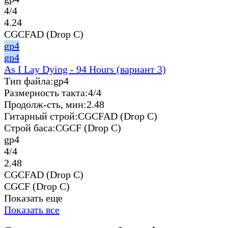
4/4
4.24
CGCFAD (Drop C)
gp4
gp4
As I Lay Dying - 94 Hours (вариант 3)
Тип файла:
gp4
Размерность такта:
4/4
Продолж-сть, мин:
2.48
Гитарный строй:
CGCFAD (Drop C)
Строй баса:
CGCF (Drop C)
gp4
4/4
2.48
CGCFAD (Drop C)
CGCF (Drop C)
Показать еще
Показать все