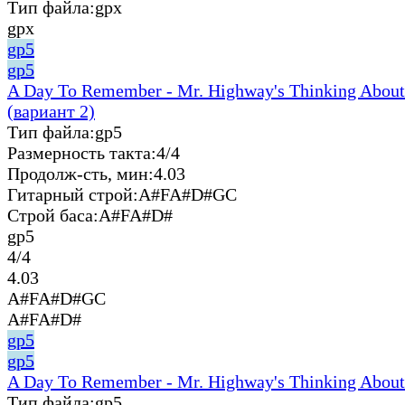
Тип файла:
gpx
gpx
gp5
gp5
A Day To Remember - Mr. Highway's Thinking About
(вариант 2)
Тип файла:
gp5
Размерность такта:
4/4
Продолж-сть, мин:
4.03
Гитарный строй:
A#FA#D#GC
Строй баса:
A#FA#D#
gp5
4/4
4.03
A#FA#D#GC
A#FA#D#
gp5
gp5
A Day To Remember - Mr. Highway's Thinking About
Тип файла:
gp5