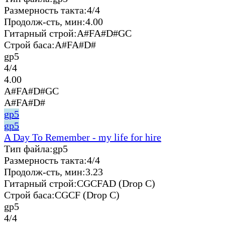
Размерность такта:
4/4
Продолж-сть, мин:
4.00
Гитарный строй:
A#FA#D#GC
Строй баса:
A#FA#D#
gp5
4/4
4.00
A#FA#D#GC
A#FA#D#
gp5
gp5
A Day To Remember - my life for hire
Тип файла:
gp5
Размерность такта:
4/4
Продолж-сть, мин:
3.23
Гитарный строй:
CGCFAD (Drop C)
Строй баса:
CGCF (Drop C)
gp5
4/4