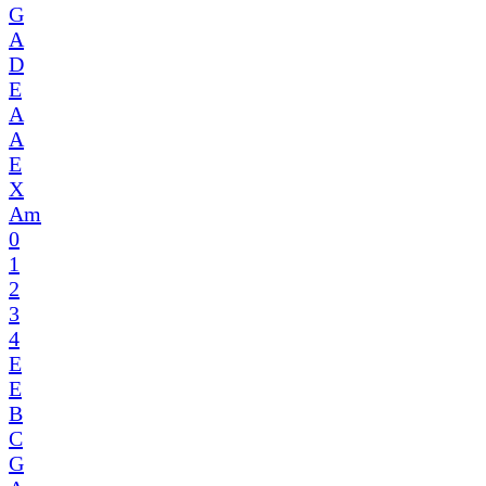
G
A
D
E
A
A
E
X
Am
0
1
2
3
4
E
E
B
C
G