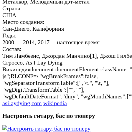
Металкор, Мелодичный дэт-метал
Страна:
США
Место создания:
Сан-Диего, Калифорния
Годы:
2000 — 2014, 2017 —настоящее время
Состав:
Тим Ламбезис, Джордан Манчино[1], Джош Гилбе
Сгроссо, As I Lay Dying —
Википедияdocument.documentElement.className="c
js";RLCONF={"wgBreakFrames":false,
"wgSeparatorTransformTable":[", \t.", "\t, "],
"wgDigitTransformTable":["", ""],
"wgDefaultDateFormat":"dmy", "wgMonthNames":["",
asilaydying.com
wikipedia
Настроить гитару, бас по тюнеру