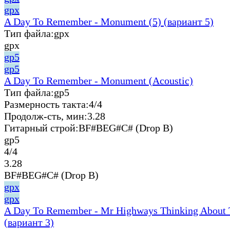
gpx
A Day To Remember - Monument (5) (вариант 5)
Тип файла:
gpx
gpx
gp5
gp5
A Day To Remember - Monument (Acoustic)
Тип файла:
gp5
Размерность такта:
4/4
Продолж-сть, мин:
3.28
Гитарный строй:
BF#BEG#C# (Drop B)
gp5
4/4
3.28
BF#BEG#C# (Drop B)
gpx
gpx
A Day To Remember - Mr Highways Thinking About 
(вариант 3)