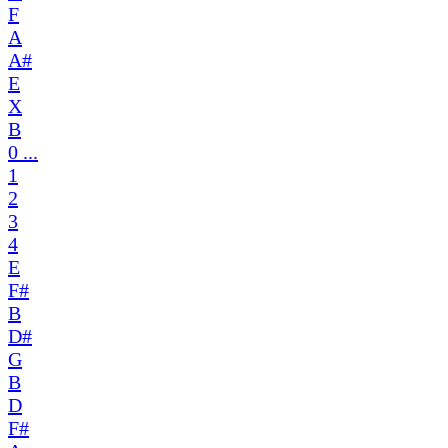
F
A
A#
E
X
B
0 ...
1
2
3
4
E
F#
B
D#
G
B
D
F#