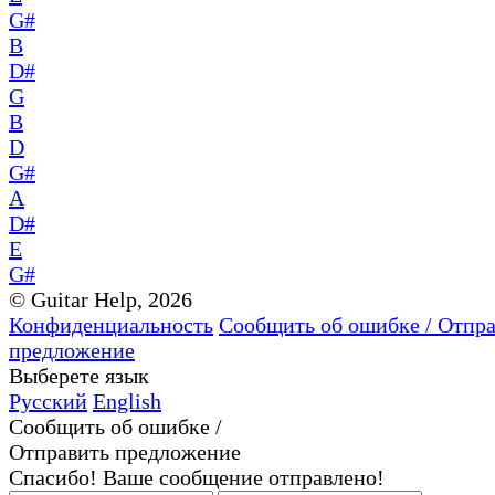
G#
B
D#
G
B
D
G#
A
D#
E
G#
© Guitar Help, 2026
Конфиденциальность
Сообщить об ошибке / Отпр
предложение
Выберете язык
Русский
English
Сообщить об ошибке /
Отправить предложение
Спасибо! Ваше сообщение отправлено!