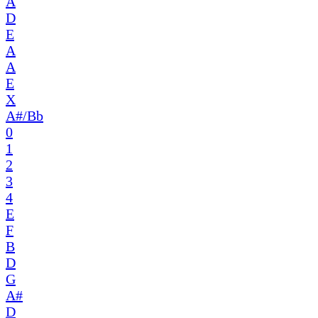
A
D
E
A
A
E
X
A#/Bb
0
1
2
3
4
E
F
B
D
G
A#
D