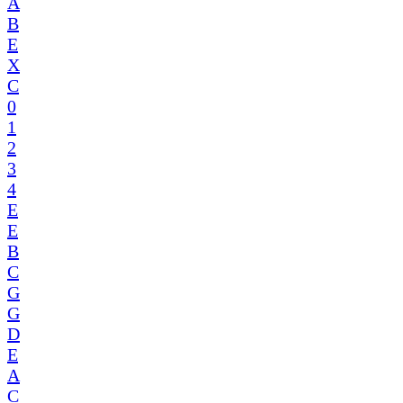
A
B
E
X
C
0
1
2
3
4
E
E
B
C
G
G
D
E
A
C