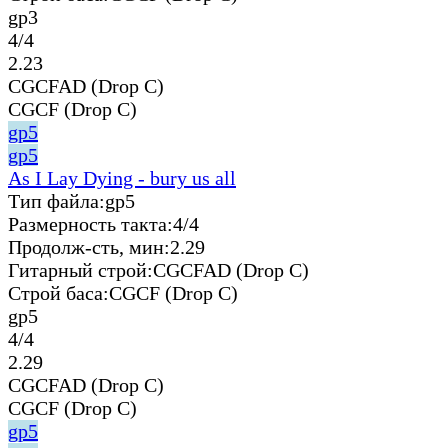
gp3
4/4
2.23
CGCFAD (Drop C)
CGCF (Drop C)
gp5
gp5
As I Lay Dying - bury us all
Тип файла:
gp5
Размерность такта:
4/4
Продолж-сть, мин:
2.29
Гитарный строй:
CGCFAD (Drop C)
Строй баса:
CGCF (Drop C)
gp5
4/4
2.29
CGCFAD (Drop C)
CGCF (Drop C)
gp5