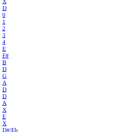
X
D
0
1
2
3
4
E
F#
B
D
G
A
D
D
A
X
E
X
D#/Eb