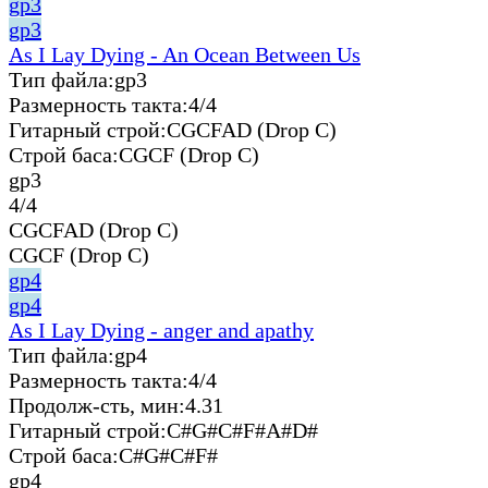
gp3
gp3
As I Lay Dying - An Ocean Between Us
Тип файла:
gp3
Размерность такта:
4/4
Гитарный строй:
CGCFAD (Drop C)
Строй баса:
CGCF (Drop C)
gp3
4/4
CGCFAD (Drop C)
CGCF (Drop C)
gp4
gp4
As I Lay Dying - anger and apathy
Тип файла:
gp4
Размерность такта:
4/4
Продолж-сть, мин:
4.31
Гитарный строй:
C#G#C#F#A#D#
Строй баса:
C#G#C#F#
gp4