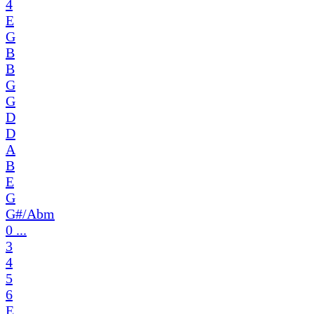
4
E
G
B
B
G
G
D
D
A
B
E
G
G#/Abm
0 ...
3
4
5
6
E