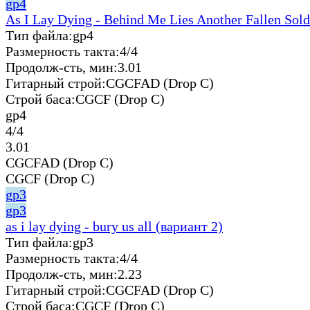
gp4
As I Lay Dying - Behind Me Lies Another Fallen Sold
Тип файла:
gp4
Размерность такта:
4/4
Продолж-сть, мин:
3.01
Гитарный строй:
CGCFAD (Drop C)
Строй баса:
CGCF (Drop C)
gp4
4/4
3.01
CGCFAD (Drop C)
CGCF (Drop C)
gp3
gp3
as i lay dying - bury us all (вариант 2)
Тип файла:
gp3
Размерность такта:
4/4
Продолж-сть, мин:
2.23
Гитарный строй:
CGCFAD (Drop C)
Строй баса:
CGCF (Drop C)