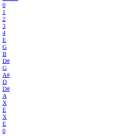
0
1
2
3
4
E
G
B
D#
G
A#
D
D#
A
X
E
X
E
0