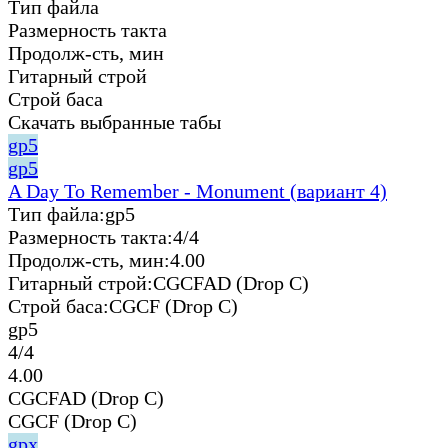
Тип файла
Размерность такта
Продолж-сть, мин
Гитарный строй
Строй баса
Скачать выбранные табы
gp5
gp5
A Day To Remember - Monument (вариант 4)
Тип файла:
gp5
Размерность такта:
4/4
Продолж-сть, мин:
4.00
Гитарный строй:
CGCFAD (Drop C)
Строй баса:
CGCF (Drop C)
gp5
4/4
4.00
CGCFAD (Drop C)
CGCF (Drop C)
gpx