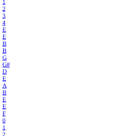
1
2
3
4
E
E
B
B
G
G#
D
E
A
B
E
E
F
0
1
2