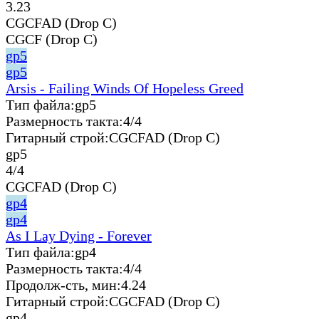
3.23
CGCFAD (Drop C)
CGCF (Drop C)
gp5
gp5
Arsis - Failing Winds Of Hopeless Greed
Тип файла:
gp5
Размерность такта:
4/4
Гитарный строй:
CGCFAD (Drop C)
gp5
4/4
CGCFAD (Drop C)
gp4
gp4
As I Lay Dying - Forever
Тип файла:
gp4
Размерность такта:
4/4
Продолж-сть, мин:
4.24
Гитарный строй:
CGCFAD (Drop C)
gp4