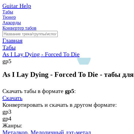
Guitar Help
Табы
Тюнер
Аккорды
Конвертер табов
Главная
Табы
As I Lay Dying - Forced To Die
gp5
As I Lay Dying - Forced To Die - табы дл
Скачать табы в формате
gp5
:
Скачать
Конвертировать и скачать в другом формате:
gp3
gp4
Жанры:
Металкор,
Мелодичный дэт-метал