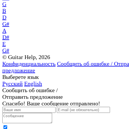
G
B
D
G#
A
D#
E
G#
© Guitar Help, 2026
Конфиденциальность
Сообщить об ошибке / Отпр
предложение
Выберете язык
Русский
English
Сообщить об ошибке /
Отправить предложение
Спасибо! Ваше сообщение отправлено!