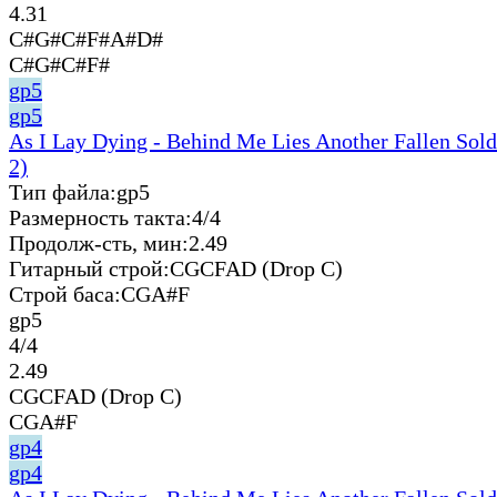
4.31
C#G#C#F#A#D#
C#G#C#F#
gp5
gp5
As I Lay Dying - Behind Me Lies Another Fallen Sold
2)
Тип файла:
gp5
Размерность такта:
4/4
Продолж-сть, мин:
2.49
Гитарный строй:
CGCFAD (Drop C)
Строй баса:
CGA#F
gp5
4/4
2.49
CGCFAD (Drop C)
CGA#F
gp4
gp4