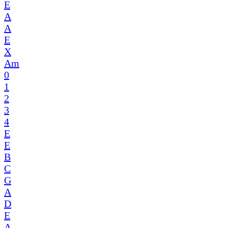
E
A
A
E
X
Am
0
1
2
3
4
E
E
B
C
G
A
D
E
A