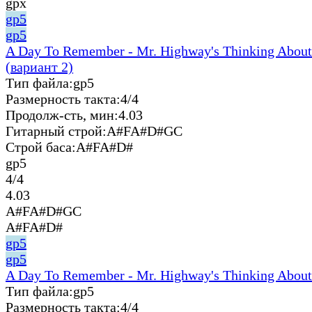
gpx
gp5
gp5
A Day To Remember - Mr. Highway's Thinking About
(вариант 2)
Тип файла:
gp5
Размерность такта:
4/4
Продолж-сть, мин:
4.03
Гитарный строй:
A#FA#D#GC
Строй баса:
A#FA#D#
gp5
4/4
4.03
A#FA#D#GC
A#FA#D#
gp5
gp5
A Day To Remember - Mr. Highway's Thinking About
Тип файла:
gp5
Размерность такта:
4/4