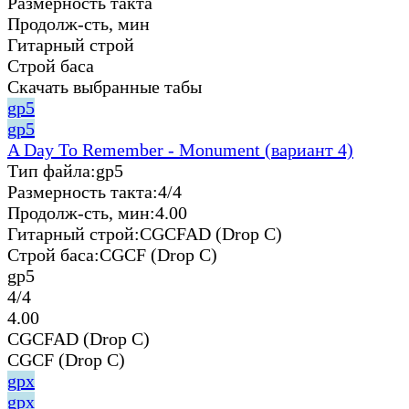
Размерность такта
Продолж-сть, мин
Гитарный строй
Строй баса
Скачать выбранные табы
gp5
gp5
A Day To Remember - Monument (вариант 4)
Тип файла:
gp5
Размерность такта:
4/4
Продолж-сть, мин:
4.00
Гитарный строй:
CGCFAD (Drop C)
Строй баса:
CGCF (Drop C)
gp5
4/4
4.00
CGCFAD (Drop C)
CGCF (Drop C)
gpx
gpx