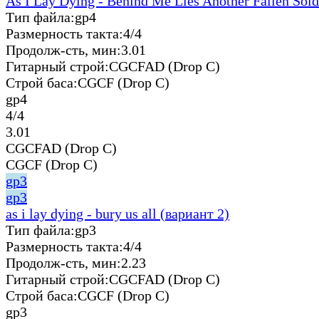
As I Lay Dying - Behind Me Lies Another Fallen Sold
Тип файла:
gp4
Размерность такта:
4/4
Продолж-сть, мин:
3.01
Гитарный строй:
CGCFAD (Drop C)
Строй баса:
CGCF (Drop C)
gp4
4/4
3.01
CGCFAD (Drop C)
CGCF (Drop C)
gp3
gp3
as i lay dying - bury us all (вариант 2)
Тип файла:
gp3
Размерность такта:
4/4
Продолж-сть, мин:
2.23
Гитарный строй:
CGCFAD (Drop C)
Строй баса:
CGCF (Drop C)
gp3