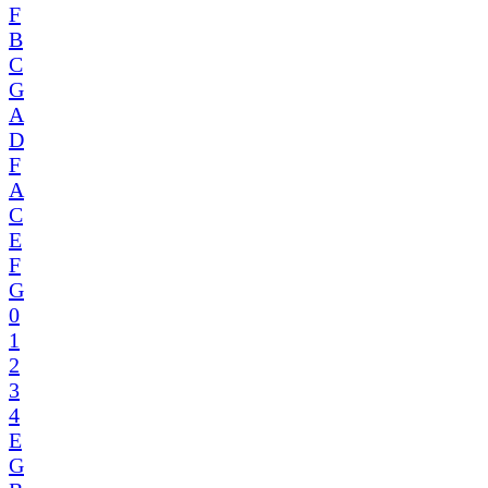
F
B
C
G
A
D
F
A
C
E
F
G
0
1
2
3
4
E
G