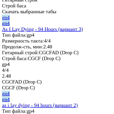
Строй баса
Скачать выбранные табы
gp4
gp4
As I Lay Dying - 94 Hours (вариант 3)
Тип файла:
gp4
Размерность такта:
4/4
Продолж-сть, мин:
2.48
Гитарный строй:
CGCFAD (Drop C)
Строй баса:
CGCF (Drop C)
gp4
4/4
2.48
CGCFAD (Drop C)
CGCF (Drop C)
gp4
gp4
as i lay dying - 94 hours (вариант 2)
Тип файла:
gp4