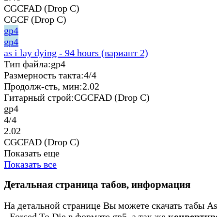
CGCFAD (Drop C)
CGCF (Drop C)
gp4
gp4
as i lay dying - 94 hours (вариант 2)
Тип файла:
gp4
Размерность такта:
4/4
Продолж-сть, мин:
2.02
Гитарный строй:
CGCFAD (Drop C)
gp4
4/4
2.02
CGCFAD (Drop C)
Показать еще
Показать все
Детальная страница табов, информация
На детальной странице Вы можете скачать табы As
- Forced To Die в формате gp5, а так же
конвертир