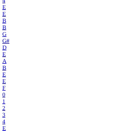
4
E
E
B
B
G
G#
D
E
A
B
E
E
F
0
1
2
3
4
E