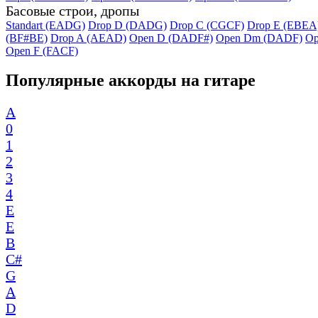
Басовые строи, дропы
Standart (EADG)
Drop D (DADG)
Drop C (CGCF)
Drop E (EBEA
(BF#BE)
Drop A (AEAD)
Open D (DADF#)
Open Dm (DADF)
Op
Open F (FACF)
Популярные аккорды на гитаре
A
0
1
2
3
4
E
E
B
C#
G
A
D