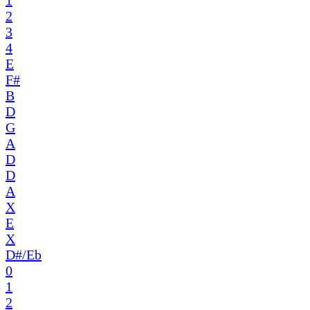
1
2
3
4
E
F#
B
D
G
A
D
D
A
X
E
X
D#/Eb
0
1
2