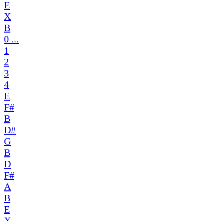
E
X
B
0 ...
1
2
3
4
E
F#
B
D#
G
B
D
F#
A
B
E
X