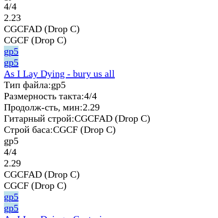
4/4
2.23
CGCFAD (Drop C)
CGCF (Drop C)
gp5
gp5
As I Lay Dying - bury us all
Тип файла:
gp5
Размерность такта:
4/4
Продолж-сть, мин:
2.29
Гитарный строй:
CGCFAD (Drop C)
Строй баса:
CGCF (Drop C)
gp5
4/4
2.29
CGCFAD (Drop C)
CGCF (Drop C)
gp5
gp5