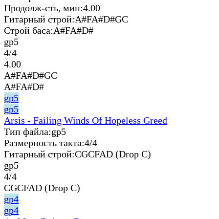
Продолж-сть, мин:
4.00
Гитарный строй:
A#FA#D#GC
Строй баса:
A#FA#D#
gp5
4/4
4.00
A#FA#D#GC
A#FA#D#
gp5
gp5
Arsis - Failing Winds Of Hopeless Greed
Тип файла:
gp5
Размерность такта:
4/4
Гитарный строй:
CGCFAD (Drop C)
gp5
4/4
CGCFAD (Drop C)
gp4
gp4