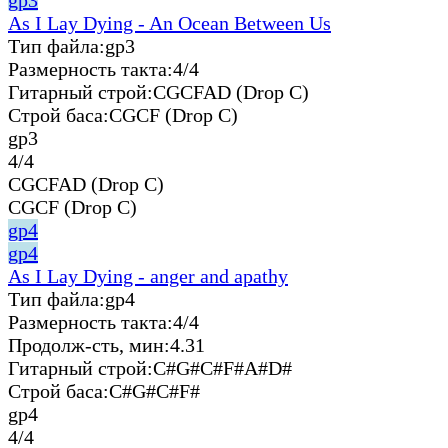
As I Lay Dying - An Ocean Between Us
Тип файла:
gp3
Размерность такта:
4/4
Гитарный строй:
CGCFAD (Drop C)
Строй баса:
CGCF (Drop C)
gp3
4/4
CGCFAD (Drop C)
CGCF (Drop C)
gp4
gp4
As I Lay Dying - anger and apathy
Тип файла:
gp4
Размерность такта:
4/4
Продолж-сть, мин:
4.31
Гитарный строй:
C#G#C#F#A#D#
Строй баса:
C#G#C#F#
gp4
4/4