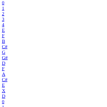
0
1
2
3
4
E
F
B
C#
G
G#
D
F
A
C#
E
X
D
0