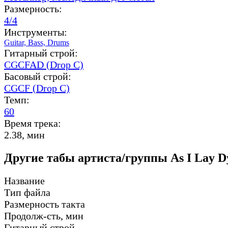
Размерность:
4/4
Инструменты:
Guitar,
Bass,
Drums
Гитарный строй:
CGCFAD (Drop C)
Басовый строй:
CGCF (Drop C)
Темп:
60
Время трека:
2.38, мин
Другие табы артиста/группы As I Lay D
Название
Тип файла
Размерность такта
Продолж-сть, мин
Гитарный строй