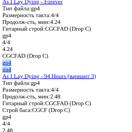
As I Lay Dying - Forever
Тип файла:
gp4
Размерность такта:
4/4
Продолж-сть, мин:
4.24
Гитарный строй:
CGCFAD (Drop C)
gp4
4/4
4.24
CGCFAD (Drop C)
gp4
gp4
As I Lay Dying - 94 Hours (вариант 3)
Тип файла:
gp4
Размерность такта:
4/4
Продолж-сть, мин:
2.48
Гитарный строй:
CGCFAD (Drop C)
Строй баса:
CGCF (Drop C)
gp4
4/4
2.48