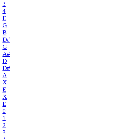
3
4
E
G
B
D#
G
A#
D
D#
A
X
E
X
E
0
1
2
3