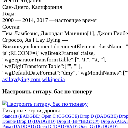
Место создания:
Сан-Диего, Калифорния
Годы:
2000 — 2014, 2017 —настоящее время
Состав:
Тим Ламбезис, Джордан Манчино[1], Джош Гилбе
Сгроссо, As I Lay Dying —
Википедияdocument.documentElement.className="c
js";RLCONF={"wgBreakFrames":false,
"wgSeparatorTransformTable":[", \t.", "\t, "],
"wgDigitTransformTable":["", ""],
"wgDefaultDateFormat":"dmy", "wgMonthNames":["",
asilaydying.com
wikipedia
Настроить гитару, бас по тюнеру
Гитарные строи, дропы
Standart (EADGBE)
Open C (CGCGCE)
Drop D (DADGBE)
Dro
Double Drop-D (DADGBD)
Drop B (BF#BEG#C#)
Drop A (AEA
Papa (DADDAD)
Open D (DADF#AD)
Open G (DGDGBD)