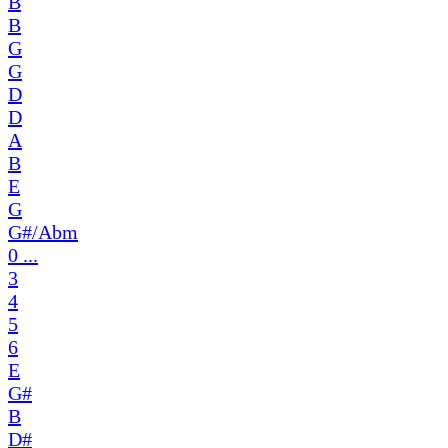
B
B
G
G
D
D
A
B
E
G
G#/Abm
0 ...
3
4
5
6
E
G#
B
D#