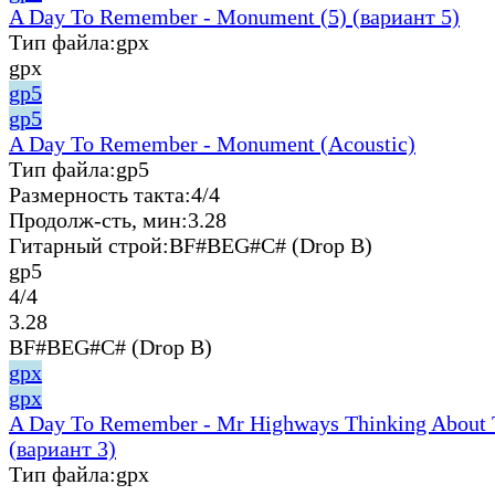
A Day To Remember - Monument (5) (вариант 5)
Тип файла:
gpx
gpx
gp5
gp5
A Day To Remember - Monument (Acoustic)
Тип файла:
gp5
Размерность такта:
4/4
Продолж-сть, мин:
3.28
Гитарный строй:
BF#BEG#C# (Drop B)
gp5
4/4
3.28
BF#BEG#C# (Drop B)
gpx
gpx
A Day To Remember - Mr Highways Thinking About 
(вариант 3)
Тип файла:
gpx