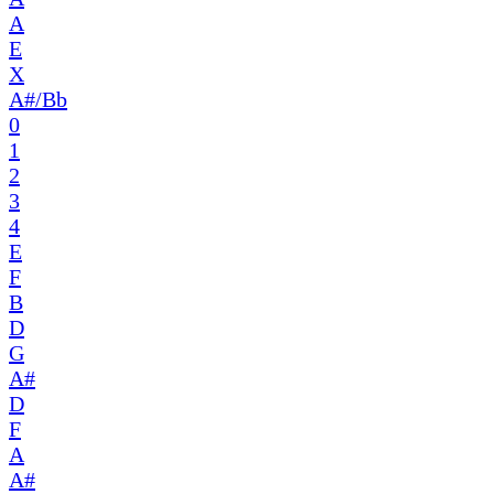
A
E
X
A#/Bb
0
1
2
3
4
E
F
B
D
G
A#
D
F
A
A#