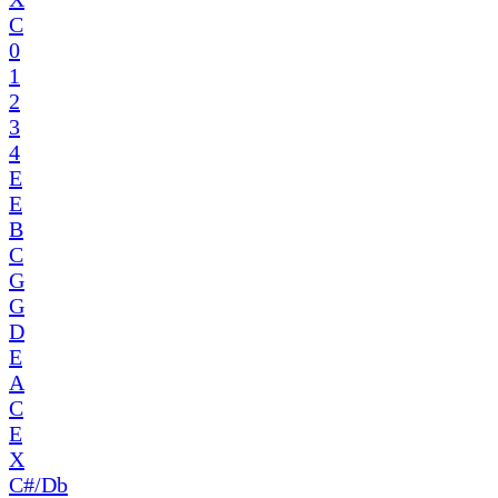
C
0
1
2
3
4
E
E
B
C
G
G
D
E
A
C
E
X
C#/Db