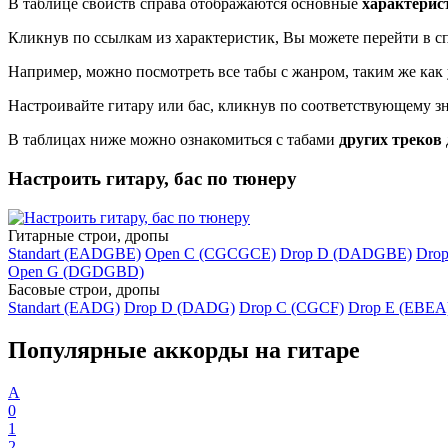
В таблице свойств справа отображаются основные
характерис
Кликнув по ссылкам из характеристик, Вы можете перейти в сп
Например, можно посмотреть все табы с жанром, таким же как 
Настроивайте гитару или бас, кликнув по соответствующему з
В таблицах ниже можно ознакомиться с табами
других треков
Настроить гитару, бас по тюнеру
Гитарные строи, дропы
Standart (EADGBE)
Open C (CGCGCE)
Drop D (DADGBE)
Dro
Open G (DGDGBD)
Басовые строи, дропы
Standart (EADG)
Drop D (DADG)
Drop C (CGCF)
Drop E (EBEA
Популярные аккорды на гитаре
A
0
1
2