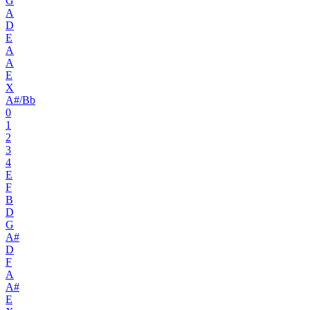
G
A
D
E
A
A
E
X
A#/Bb
0
1
2
3
4
E
F
B
D
G
A#
D
F
A
A#
E