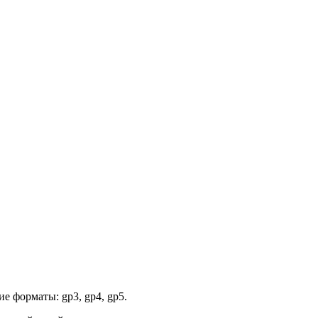
е форматы: gp3, gp4, gp5.