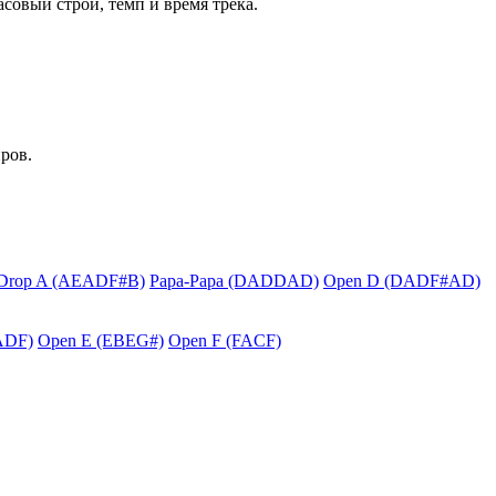
асовый строй, темп и время трека.
ров.
Drop A (AEADF#B)
Papa-Papa (DADDAD)
Open D (DADF#AD)
ADF)
Open E (EBEG#)
Open F (FACF)