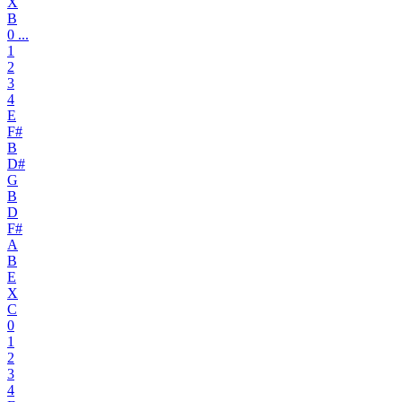
X
B
0 ...
1
2
3
4
E
F#
B
D#
G
B
D
F#
A
B
E
X
C
0
1
2
3
4