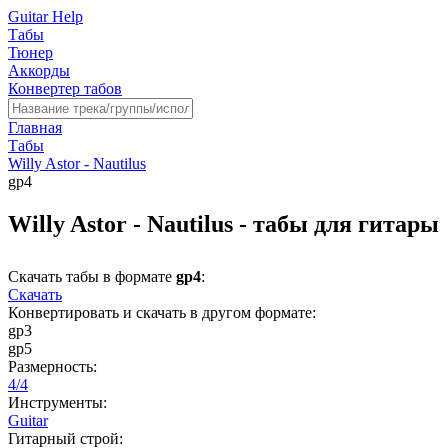
Guitar Help
Табы
Тюнер
Аккорды
Конвертер табов
Главная
Табы
Willy Astor - Nautilus
gp4
Willy Astor - Nautilus - табы для гитары
Скачать табы в формате
gp4
:
Скачать
Конвертировать и скачать в другом формате:
gp3
gp5
Размерность:
4/4
Инструменты:
Guitar
Гитарный строй: