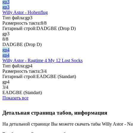
gp3
gp3
Willy Astor - Hohenflug
Тип файла:
gp3
Размерность такта:
8/8
Гитарный строй:
DADGBE (Drop D)
gp3
8/8
DADGBE (Drop D)
gp4
gp4
Willy Astor - Ragtime 4 My 12 Lost Socks
Тип файла:
gp4
Размерность такта:
3/4
Гитарный строй:
EADGBE (Standart)
gp4
3/4
EADGBE (Standart)
Показать все
Детальная страница табов, информация
На детальной странице Вы можете скачать табы Willy Astor - Nau