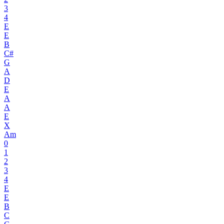
3
4
E
E
B
C#
G
A
D
E
A
A
E
X
Am
0
1
2
3
4
E
E
B
C