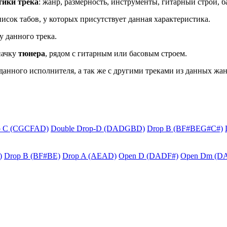
тики трека
: жанр, размерность, инструменты, гитарный строй, б
исок табов, у которых присутствует данная характеристика.
у данного трека.
начку
тюнера
, рядом с гитарным или басовым строем.
данного исполнителя, а так же с другими треками из данных жан
p C (CGCFAD)
Double Drop-D (DADGBD)
Drop B (BF#BEG#C#)
)
Drop B (BF#BE)
Drop A (AEAD)
Open D (DADF#)
Open Dm (D