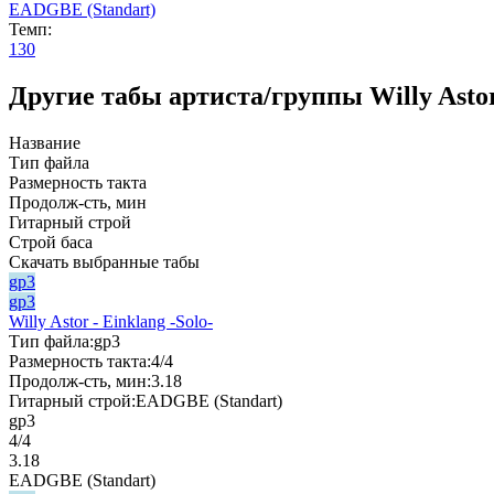
EADGBE (Standart)
Темп:
130
Другие табы артиста/группы Willy Asto
Название
Тип файла
Размерность такта
Продолж-сть, мин
Гитарный строй
Строй баса
Скачать выбранные табы
gp3
gp3
Willy Astor - Einklang -Solo-
Тип файла:
gp3
Размерность такта:
4/4
Продолж-сть, мин:
3.18
Гитарный строй:
EADGBE (Standart)
gp3
4/4
3.18
EADGBE (Standart)