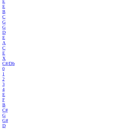
E
E
B
C
G
G
D
E
A
C
E
X
C#/Db
0
1
2
3
4
E
F
B
C#
G
G#
D