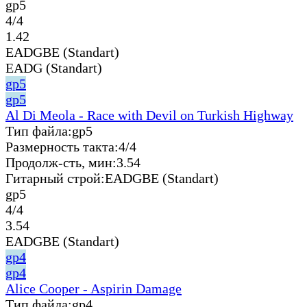
gp5
4/4
1.42
EADGBE (Standart)
EADG (Standart)
gp5
gp5
Al Di Meola - Race with Devil on Turkish Highway
Тип файла:
gp5
Размерность такта:
4/4
Продолж-сть, мин:
3.54
Гитарный строй:
EADGBE (Standart)
gp5
4/4
3.54
EADGBE (Standart)
gp4
gp4
Alice Cooper - Aspirin Damage
Тип файла:
gp4