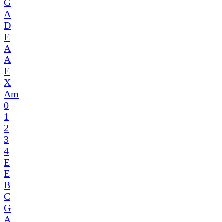
G
A
D
E
A
A
E
X
Am
0
1
2
3
4
E
E
B
C
G
A