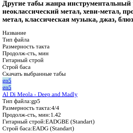
Другие табы жанра инструментальный 
неоклассический метал, хеви-метал, пр
метал, классическая музыка, джаз, блюз
Название
Тип файла
Размерность такта
Продолж-сть, мин
Гитарный строй
Строй баса
Скачать выбранные табы
gp5
gp5
Al Di Meola - Deep and Madly
Тип файла:
gp5
Размерность такта:
4/4
Продолж-сть, мин:
1.42
Гитарный строй:
EADGBE (Standart)
Строй баса:
EADG (Standart)