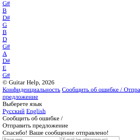
G#
B
D#
G
B
D
G#
A
D#
E
G#
© Guitar Help, 2026
Конфиденциальность
Сообщить об ошибке / Отпр
предложение
Выберете язык
Русский
English
Сообщить об ошибке /
Отправить предложение
Спасибо! Ваше сообщение отправлено!