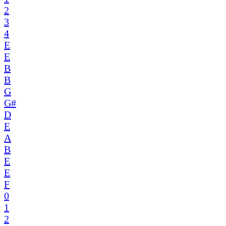
2
3
4
E
E
B
B
G
G#
D
E
A
B
E
E
F
0
1
2