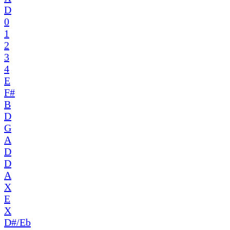
D
0
1
2
3
4
E
F#
B
D
G
A
D
D
A
X
E
X
D#/Eb