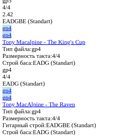
gp5
4/4
2.42
EADGBE (Standart)
gp4
gp4
Tony Macalpine - The King's Cup
Тип файла:
gp4
Размерность такта:
4/4
Строй баса:
EADG (Standart)
gp4
4/4
EADG (Standart)
gp4
gp4
Tony MacAlpine - The Raven
Тип файла:
gp4
Размерность такта:
4/4
Гитарный строй:
EADGBE (Standart)
Строй баса:
EADG (Standart)