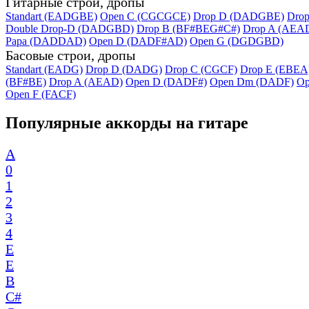
Гитарные строи, дропы
Standart (EADGBE)
Open C (CGCGCE)
Drop D (DADGBE)
Dro
Double Drop-D (DADGBD)
Drop B (BF#BEG#C#)
Drop A (AEA
Papa (DADDAD)
Open D (DADF#AD)
Open G (DGDGBD)
Басовые строи, дропы
Standart (EADG)
Drop D (DADG)
Drop C (CGCF)
Drop E (EBEA
(BF#BE)
Drop A (AEAD)
Open D (DADF#)
Open Dm (DADF)
Op
Open F (FACF)
Популярные аккорды на гитаре
A
0
1
2
3
4
E
E
B
C#