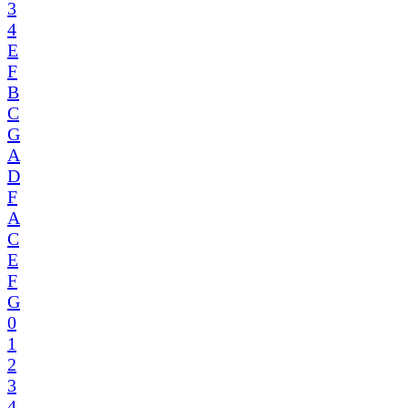
3
4
E
F
B
C
G
A
D
F
A
C
E
F
G
0
1
2
3
4