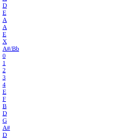
D
E
A
A
E
X
A#/Bb
0
1
2
3
4
E
F
B
D
G
A#
D