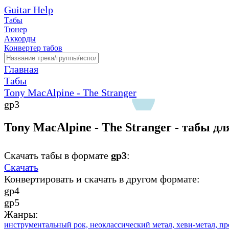
Guitar Help
Табы
Тюнер
Аккорды
Конвертер табов
Главная
Табы
Tony MacAlpine - The Stranger
gp3
Tony MacAlpine - The Stranger - табы д
Скачать табы в формате
gp3
:
Скачать
Конвертировать и скачать в другом формате:
gp4
gp5
Жанры:
инструментальный рок,
неоклассический метал,
хеви-метал,
пр