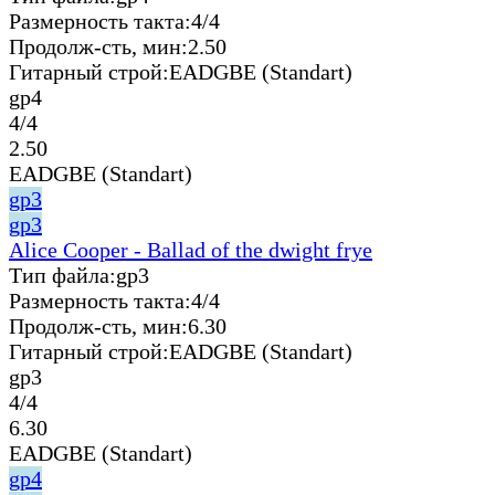
Размерность такта:
4/4
Продолж-сть, мин:
2.50
Гитарный строй:
EADGBE (Standart)
gp4
4/4
2.50
EADGBE (Standart)
gp3
gp3
Alice Cooper - Ballad of the dwight frye
Тип файла:
gp3
Размерность такта:
4/4
Продолж-сть, мин:
6.30
Гитарный строй:
EADGBE (Standart)
gp3
4/4
6.30
EADGBE (Standart)
gp4