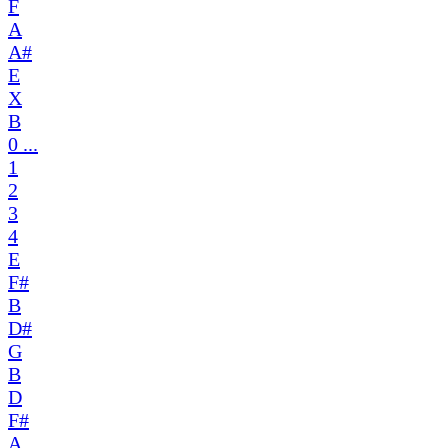
F
A
A#
E
X
B
0 ...
1
2
3
4
E
F#
B
D#
G
B
D
F#
A