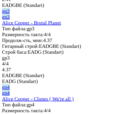
EADGBE (Standart)
gp3
gp3
Alice Cooper - Brutal Planet
Тип файла:
gp3
Размерность такта:
4/4
Продолж-сть, мин:
4.37
Гитарный строй:
EADGBE (Standart)
Строй баса:
EADG (Standart)
gp3
4/4
4.37
EADGBE (Standart)
EADG (Standart)
gp4
gp4
Alice Cooper - Clones ( We're all )
Тип файла:
gp4
Размерность такта:
4/4