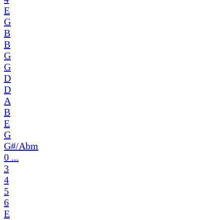
E
G
B
B
G
G
D
D
A
B
E
G
G#/Abm
0 ...
3
4
5
6
E