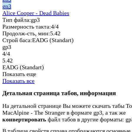
gp3
Alice Cooper - Dead Babies
Тип файла:
gp3
Размерность такта:
4/4
Продолж-сть, мин:
5.42
Строй баса:
EADG (Standart)
gp3
4/4
5.42
EADG (Standart)
Показать еще
Показать все
Детальная страница табов, информация
На детальной странице Вы можете скачать табы T
MacAlpine - The Stranger в формате gp3, а так же
конвертировать
файл табов в другие форматы: gp3
В таблице свойств справа отображаются основные