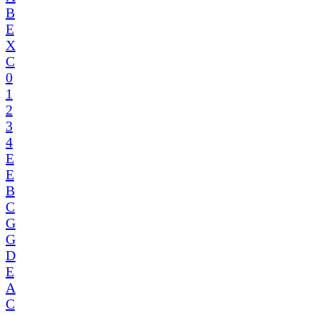
B
E
X
C
0
1
2
3
4
E
E
B
C
G
G
D
E
A
C