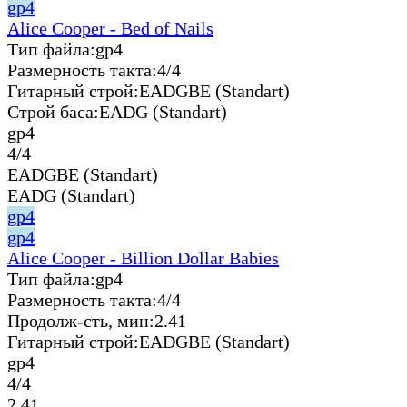
gp4
Alice Cooper - Bed of Nails
Тип файла:
gp4
Размерность такта:
4/4
Гитарный строй:
EADGBE (Standart)
Строй баса:
EADG (Standart)
gp4
4/4
EADGBE (Standart)
EADG (Standart)
gp4
gp4
Alice Cooper - Billion Dollar Babies
Тип файла:
gp4
Размерность такта:
4/4
Продолж-сть, мин:
2.41
Гитарный строй:
EADGBE (Standart)
gp4
4/4
2.41