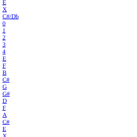
E
X
C#/Db
0
1
2
3
4
E
F
B
C#
G
G#
D
F
A
C#
E
X