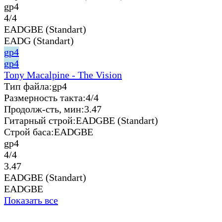
gp4
4/4
EADGBE (Standart)
EADG (Standart)
gp4
gp4
Tony Macalpine - The Vision
Тип файла:
gp4
Размерность такта:
4/4
Продолж-сть, мин:
3.47
Гитарный строй:
EADGBE (Standart)
Строй баса:
EADGBE
gp4
4/4
3.47
EADGBE (Standart)
EADGBE
Показать все