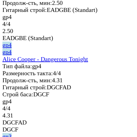
Продолж-сть, мин:
2.50
Гитарный строй:
EADGBE (Standart)
gp4
4/4
2.50
EADGBE (Standart)
gp4
gp4
Alice Cooper - Dangerous Tonight
Тип файла:
gp4
Размерность такта:
4/4
Продолж-сть, мин:
4.31
Гитарный строй:
DGCFAD
Строй баса:
DGCF
gp4
4/4
4.31
DGCFAD
DGCF
gp3