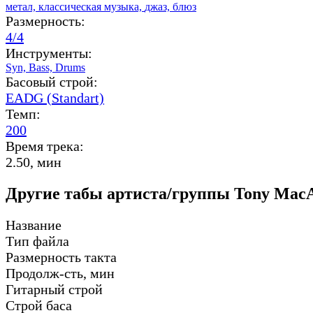
метал,
классическая музыка,
джаз,
блюз
Размерность:
4/4
Инструменты:
Syn,
Bass,
Drums
Басовый строй:
EADG (Standart)
Темп:
200
Время трека:
2.50, мин
Другие табы артиста/группы Tony MacA
Название
Тип файла
Размерность такта
Продолж-сть, мин
Гитарный строй
Строй баса