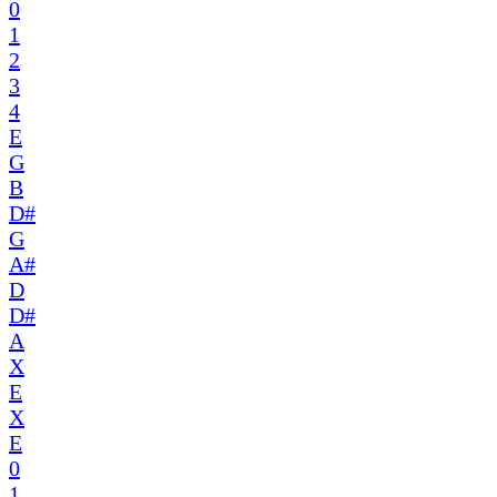
0
1
2
3
4
E
G
B
D#
G
A#
D
D#
A
X
E
X
E
0
1