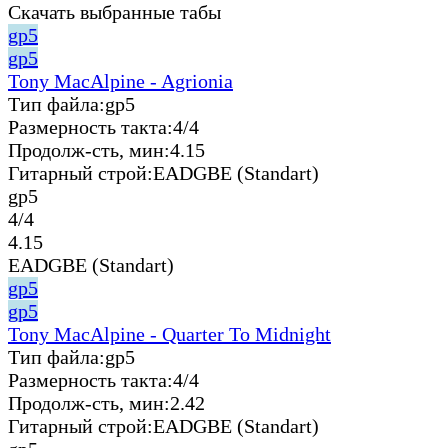
Скачать выбранные табы
gp5
gp5
Tony MacAlpine - Agrionia
Тип файла:
gp5
Размерность такта:
4/4
Продолж-сть, мин:
4.15
Гитарный строй:
EADGBE (Standart)
gp5
4/4
4.15
EADGBE (Standart)
gp5
gp5
Tony MacAlpine - Quarter To Midnight
Тип файла:
gp5
Размерность такта:
4/4
Продолж-сть, мин:
2.42
Гитарный строй:
EADGBE (Standart)