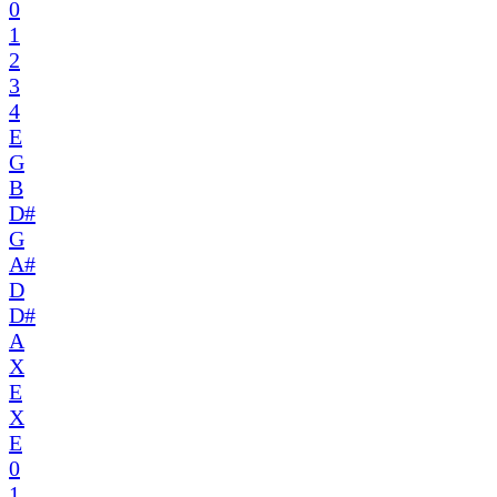
0
1
2
3
4
E
G
B
D#
G
A#
D
D#
A
X
E
X
E
0
1