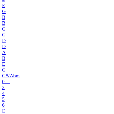
E
G
B
B
G
G
D
D
A
B
E
G
G#/Abm
0 ...
3
4
5
6
E