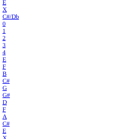
E
X
C#/Db
0
1
2
3
4
E
F
B
C#
G
G#
D
F
A
C#
E
X