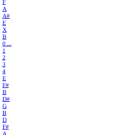
F
A
A#
E
X
B
0 ...
1
2
3
4
E
F#
B
D#
G
B
D
F#
A