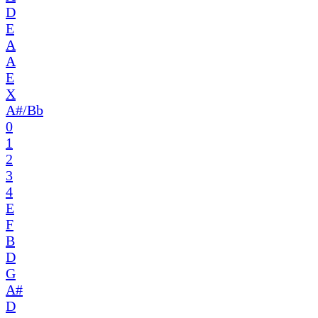
D
E
A
A
E
X
A#/Bb
0
1
2
3
4
E
F
B
D
G
A#
D