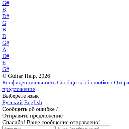
G#
B
D#
G
B
D
G#
A
D#
E
G#
© Guitar Help, 2026
Конфиденциальность
Сообщить об ошибке / Отпр
предложение
Выберете язык
Русский
English
Сообщить об ошибке /
Отправить предложение
Спасибо! Ваше сообщение отправлено!