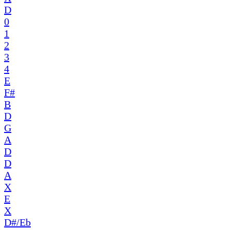
D
0
1
2
3
4
E
F#
B
D
G
A
D
D
A
X
E
X
D#/Eb