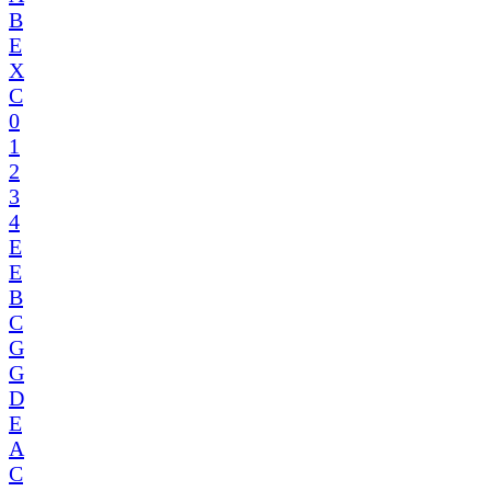
B
E
X
C
0
1
2
3
4
E
E
B
C
G
G
D
E
A
C