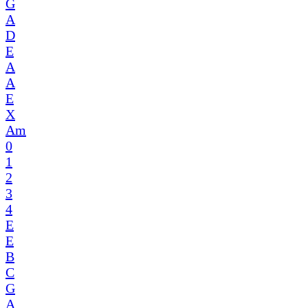
G
A
D
E
A
A
E
X
Am
0
1
2
3
4
E
E
B
C
G
A