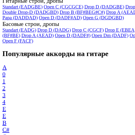
Гитарные строи, дропы
Standart (EADGBE)
Open C (CGCGCE)
Drop D (DADGBE)
Dro
Double Drop-D (DADGBD)
Drop B (BF#BEG#C#)
Drop A (AEA
Papa (DADDAD)
Open D (DADF#AD)
Open G (DGDGBD)
Басовые строи, дропы
Standart (EADG)
Drop D (DADG)
Drop C (CGCF)
Drop E (EBEA
(BF#BE)
Drop A (AEAD)
Open D (DADF#)
Open Dm (DADF)
Op
Open F (FACF)
Популярные аккорды на гитаре
A
0
1
2
3
4
E
E
B
C#