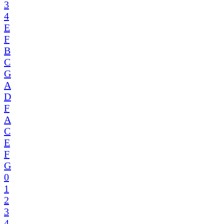
3
4
E
F
B
C
G
A
D
F
A
C
E
F
G
0
1
2
3
4