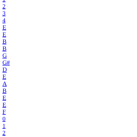
2
3
4
E
E
B
B
G
G#
D
E
A
B
E
E
F
0
1
2