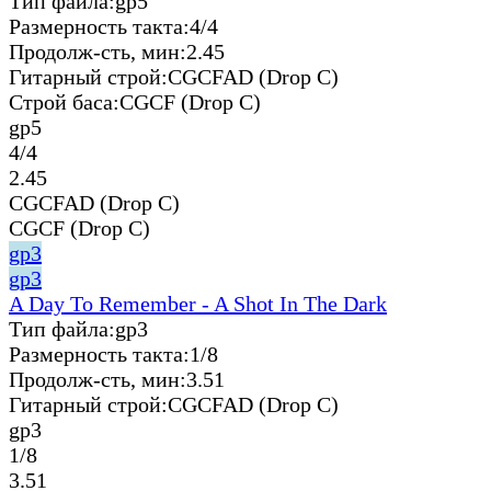
Тип файла:
gp5
Размерность такта:
4/4
Продолж-сть, мин:
2.45
Гитарный строй:
CGCFAD (Drop C)
Строй баса:
CGCF (Drop C)
gp5
4/4
2.45
CGCFAD (Drop C)
CGCF (Drop C)
gp3
gp3
A Day To Remember - A Shot In The Dark
Тип файла:
gp3
Размерность такта:
1/8
Продолж-сть, мин:
3.51
Гитарный строй:
CGCFAD (Drop C)
gp3
1/8
3.51