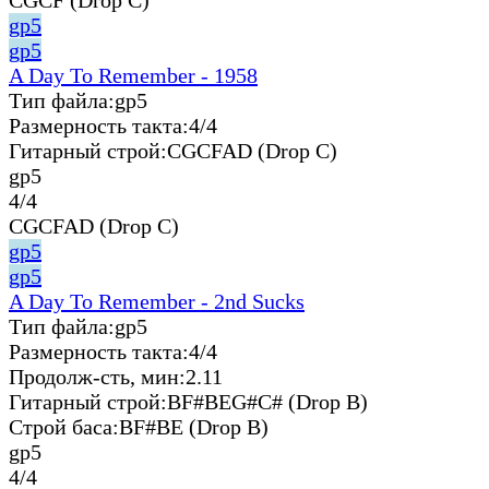
gp5
gp5
A Day To Remember - 1958
Тип файла:
gp5
Размерность такта:
4/4
Гитарный строй:
CGCFAD (Drop C)
gp5
4/4
CGCFAD (Drop C)
gp5
gp5
A Day To Remember - 2nd Sucks
Тип файла:
gp5
Размерность такта:
4/4
Продолж-сть, мин:
2.11
Гитарный строй:
BF#BEG#C# (Drop B)
Строй баса:
BF#BE (Drop B)
gp5
4/4