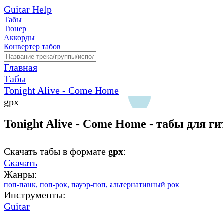
Guitar Help
Табы
Тюнер
Аккорды
Конвертер табов
Главная
Табы
Tonight Alive - Come Home
gpx
Tonight Alive - Come Home - табы для г
Скачать табы в формате
gpx
:
Скачать
Жанры:
поп-панк,
поп-рок,
пауэр-поп,
альтернативный рок
Инструменты:
Guitar