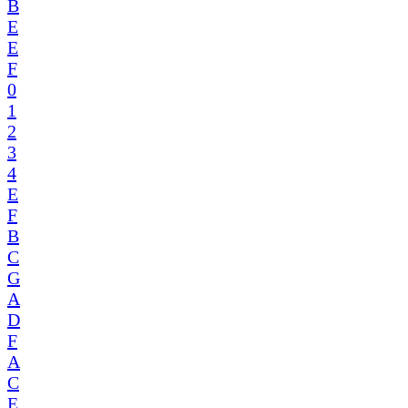
B
E
E
F
0
1
2
3
4
E
F
B
C
G
A
D
F
A
C
E