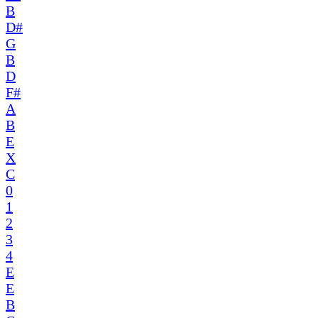
B
D#
G
B
D
F#
A
B
E
X
C
0
1
2
3
4
E
E
B