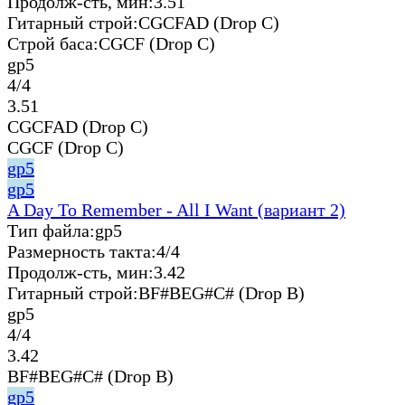
Продолж-сть, мин:
3.51
Гитарный строй:
CGCFAD (Drop C)
Строй баса:
CGCF (Drop C)
gp5
4/4
3.51
CGCFAD (Drop C)
CGCF (Drop C)
gp5
gp5
A Day To Remember - All I Want (вариант 2)
Тип файла:
gp5
Размерность такта:
4/4
Продолж-сть, мин:
3.42
Гитарный строй:
BF#BEG#C# (Drop B)
gp5
4/4
3.42
BF#BEG#C# (Drop B)
gp5