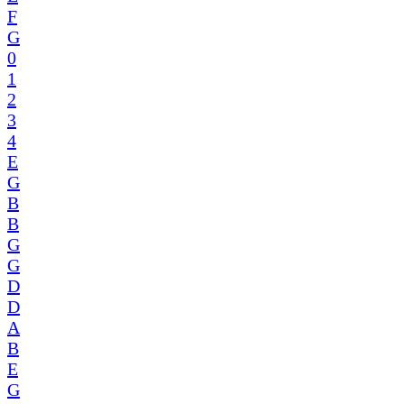
F
G
0
1
2
3
4
E
G
B
B
G
G
D
D
A
B
E
G