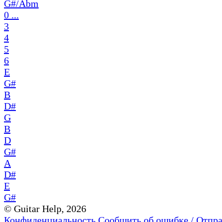
G#/Abm
0 ...
3
4
5
6
E
G#
B
D#
G
B
D
G#
A
D#
E
G#
© Guitar Help, 2026
Конфиденциальность
Сообщить об ошибке / Отпр