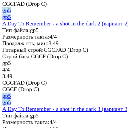
CGCFAD (Drop C)
gp5
gp5
A Day To Remember - a shot in the dark 2 (вариант 2
Тип файла:
gp5
Размерность такта:
4/4
Продолж-сть, мин:
3.49
Гитарный строй:
CGCFAD (Drop C)
Строй баса:
CGCF (Drop C)
gp5
4/4
3.49
CGCFAD (Drop C)
CGCF (Drop C)
gp5
gp5
A Day To Remember - a shot in the dark 3 (вариант 3
Тип файла:
gp5
Размерность такта:
4/4