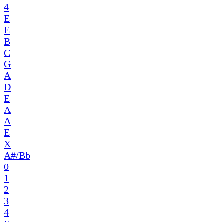
4
E
E
B
C
G
A
D
E
A
A
E
X
A#/Bb
0
1
2
3
4