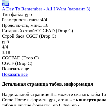
gp5
A Day To Remember - All I Want (вариант 3)
Тип файла:
gp5
Размерность такта:
4/4
Продолж-сть, мин:
3.18
Гитарный строй:
CGCFAD (Drop C)
Строй баса:
CGCF (Drop C)
gp5
4/4
3.18
CGCFAD (Drop C)
CGCF (Drop C)
Показать еще
Показать все
Детальная страница табов, информация
На детальной странице Вы можете скачать табы Ton
Come Home в формате gpx, а так же
конвертиров
табов в другие форматы: gp3, gp4, gp5.