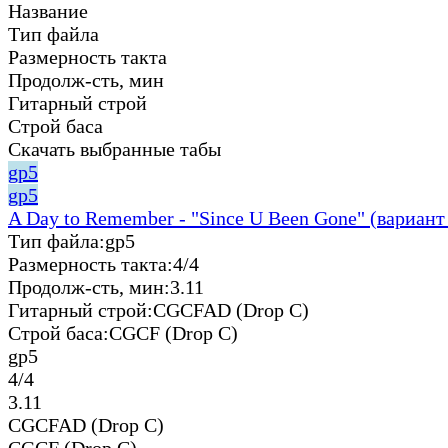
Название
Тип файла
Размерность такта
Продолж-сть, мин
Гитарный строй
Строй баса
Скачать выбранные табы
gp5
gp5
A Day to Remember - "Since U Been Gone" (вариант
Тип файла:
gp5
Размерность такта:
4/4
Продолж-сть, мин:
3.11
Гитарный строй:
CGCFAD (Drop C)
Строй баса:
CGCF (Drop C)
gp5
4/4
3.11
CGCFAD (Drop C)
CGCF (Drop C)