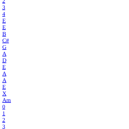
2
3
4
E
E
B
C#
G
A
D
E
A
A
E
X
Am
0
1
2
3