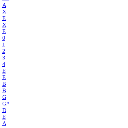
A
X
E
X
E
0
1
2
3
4
E
E
B
B
G
G#
D
E
A