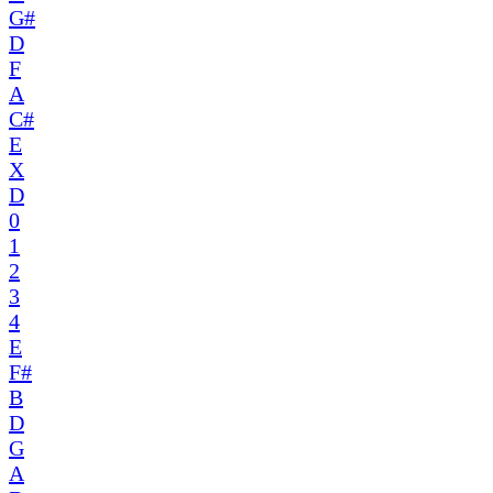
G#
D
F
A
C#
E
X
D
0
1
2
3
4
E
F#
B
D
G
A