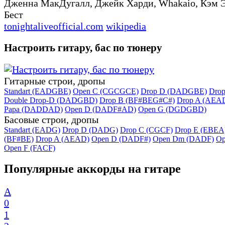
Дженна МакДугалл, Джейк Харди, Whakaio, Кэм 
Бест
tonightaliveofficial.com
wikipedia
Настроить гитару, бас по тюнеру
Гитарные строи, дропы
Standart (EADGBE)
Open C (CGCGCE)
Drop D (DADGBE)
Dro
Double Drop-D (DADGBD)
Drop B (BF#BEG#C#)
Drop A (AEA
Papa (DADDAD)
Open D (DADF#AD)
Open G (DGDGBD)
Басовые строи, дропы
Standart (EADG)
Drop D (DADG)
Drop C (CGCF)
Drop E (EBEA
(BF#BE)
Drop A (AEAD)
Open D (DADF#)
Open Dm (DADF)
Op
Open F (FACF)
Популярные аккорды на гитаре
A
0
1