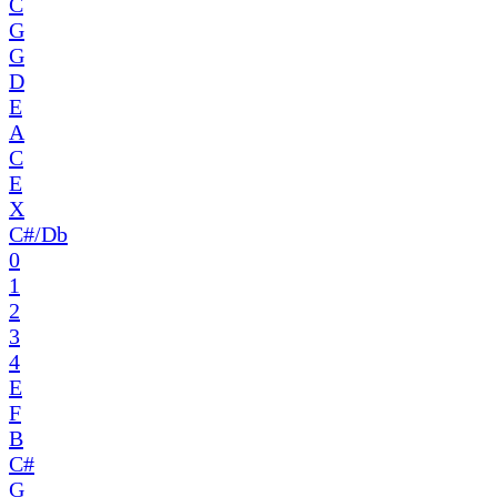
C
G
G
D
E
A
C
E
X
C#/Db
0
1
2
3
4
E
F
B
C#
G