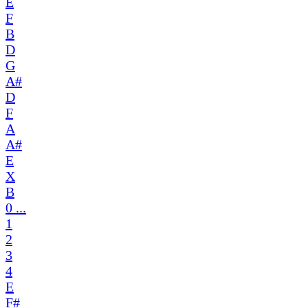
E
F
B
D
G
A#
D
F
A
A#
E
X
B
0 ...
1
2
3
4
E
F#