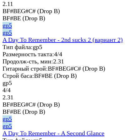
2.11
BF#BEG#C# (Drop B)
BF#BE (Drop B)
gp5
gp5
A Day To Remember - 2nd sucks 2 (вариант 2)
Тип файла:
gp5
Размерность такта:
4/4
Продолж-сть, мин:
2.31
Гитарный строй:
BF#BEG#C# (Drop B)
Строй баса:
BF#BE (Drop B)
gp5
4/4
2.31
BF#BEG#C# (Drop B)
BF#BE (Drop B)
gp5
gp5
A Day To Remember - A Second Glance