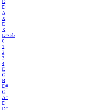
D
D
A
X
E
X
D#/Eb
0
1
2
3
4
E
G
B
D#
G
A#
D
D#