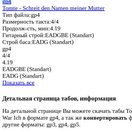
gp4
Tomte - Schreit den Namen meiner Mutter
Тип файла:
gp4
Размерность такта:
4/4
Продолж-сть, мин:
4.19
Гитарный строй:
EADGBE (Standart)
Строй баса:
EADG (Standart)
gp4
4/4
4.19
EADGBE (Standart)
EADG (Standart)
Показать все
Детальная страница табов, информация
На детальной странице Вы можете скачать табы To
War Ich в формате gp4, а так же
конвертировать
ф
другие форматы: gp3, gp4, gp5.