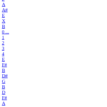
A
A#
E
X
B
0 ...
1
2
3
4
E
F#
B
D#
G
B
D
F#
A