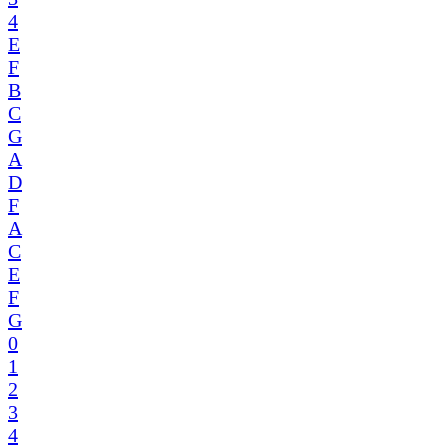
4
E
F
B
C
G
A
D
F
A
C
E
F
G
0
1
2
3
4