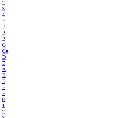
2
3
4
E
E
B
B
G
G#
D
E
A
B
E
E
F
0
1
2
3