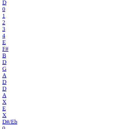
D
0
1
2
3
4
E
F#
B
D
G
A
D
D
A
X
E
X
D#/Eb
0