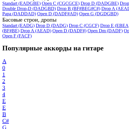
Standart (EADGBE)
Open C (CGCGCE)
Drop D (DADGBE)
Dro
Double Drop-D (DADGBD)
Drop B (BF#BEG#C#)
Drop A (AEA
Papa (DADDAD)
Open D (DADF#AD)
Open G (DGDGBD)
Басовые строи, дропы
Standart (EADG)
Drop D (DADG)
Drop C (CGCF)
Drop E (EBEA
(BF#BE)
Drop A (AEAD)
Open D (DADF#)
Open Dm (DADF)
Op
Open F (FACF)
Популярные аккорды на гитаре
A
0
1
2
3
4
E
E
B
C#
G