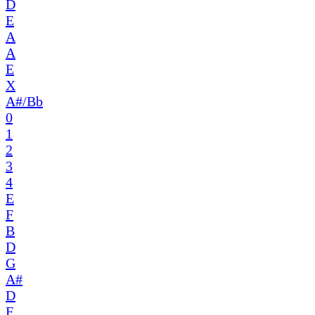
D
E
A
A
E
X
A#/Bb
0
1
2
3
4
E
F
B
D
G
A#
D
F