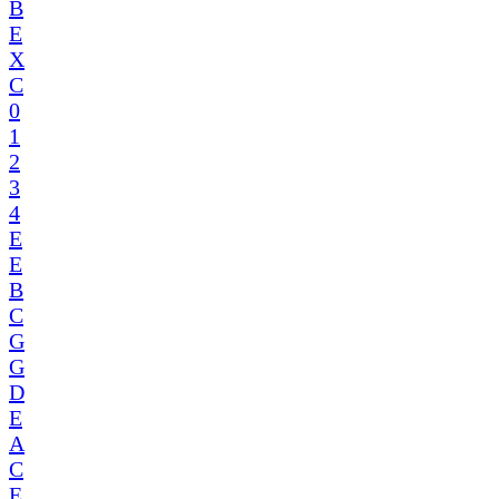
B
E
X
C
0
1
2
3
4
E
E
B
C
G
G
D
E
A
C
E