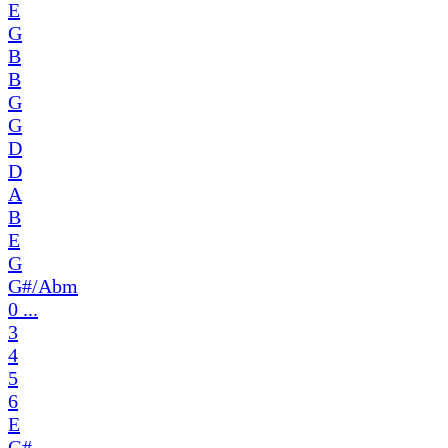
E
G
B
B
G
G
D
D
A
B
E
G
G#/Abm
0 ...
3
4
5
6
E
G#