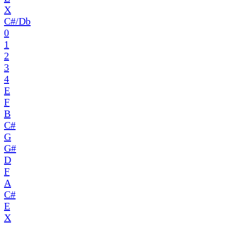
X
C#/Db
0
1
2
3
4
E
F
B
C#
G
G#
D
F
A
C#
E
X