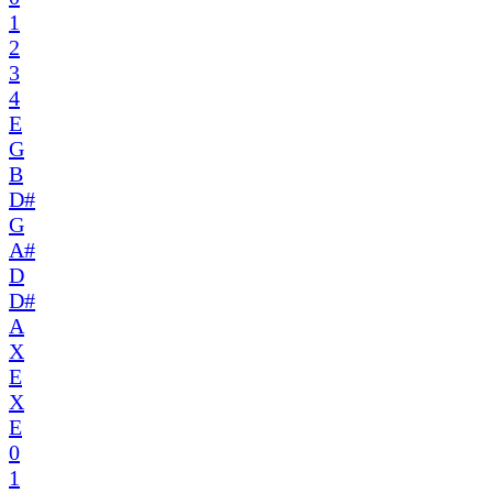
1
2
3
4
E
G
B
D#
G
A#
D
D#
A
X
E
X
E
0
1