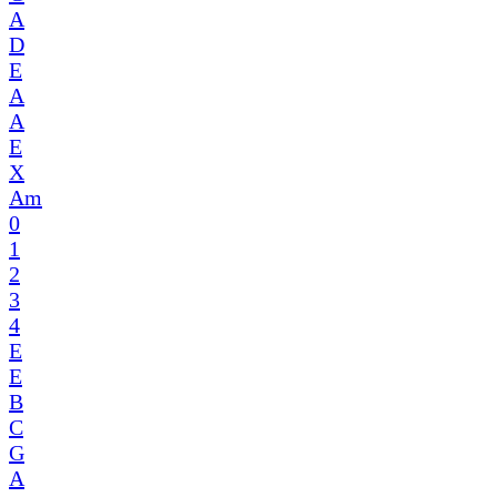
A
D
E
A
A
E
X
Am
0
1
2
3
4
E
E
B
C
G
A