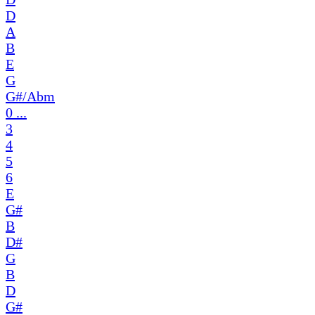
D
A
B
E
G
G#/Abm
0 ...
3
4
5
6
E
G#
B
D#
G
B
D
G#