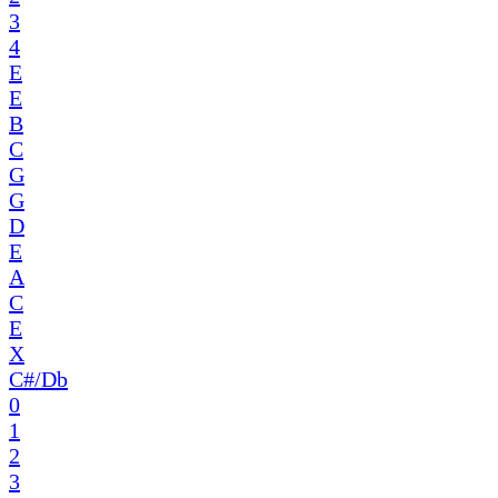
3
4
E
E
B
C
G
G
D
E
A
C
E
X
C#/Db
0
1
2
3