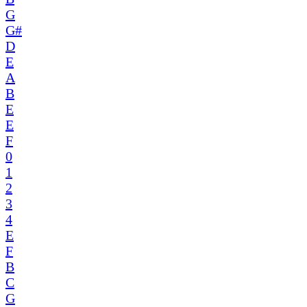
G
G#
D
E
A
B
E
E
F
0
1
2
3
4
E
F
B
C
G