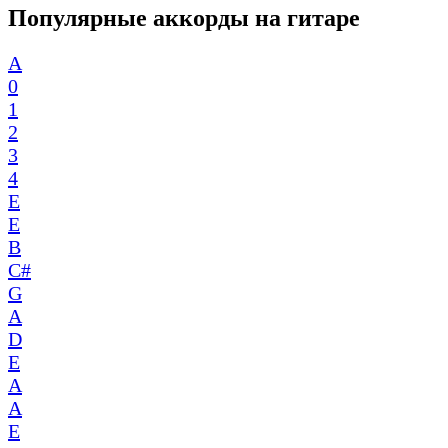
Популярные аккорды на гитаре
A
0
1
2
3
4
E
E
B
C#
G
A
D
E
A
A
E