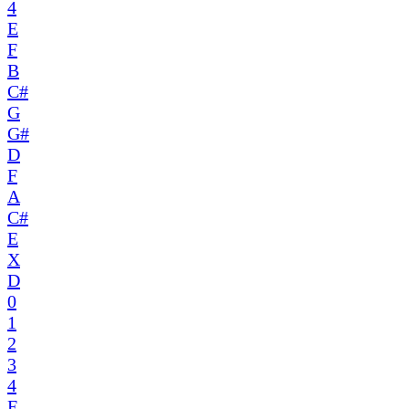
4
E
F
B
C#
G
G#
D
F
A
C#
E
X
D
0
1
2
3
4
E