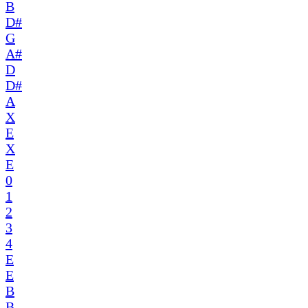
B
D#
G
A#
D
D#
A
X
E
X
E
0
1
2
3
4
E
E
B
B