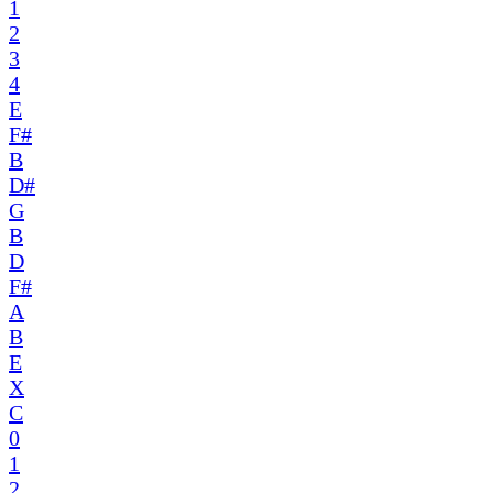
1
2
3
4
E
F#
B
D#
G
B
D
F#
A
B
E
X
C
0
1
2