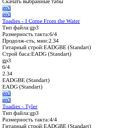
Скачать выбранные табы
gp3
gp3
Toadies - I Come From the Water
Тип файла:
gp3
Размерность такта:
6/4
Продолж-сть, мин:
2.34
Гитарный строй:
EADGBE (Standart)
Строй баса:
EADG (Standart)
gp3
6/4
2.34
EADGBE (Standart)
EADG (Standart)
gp3
gp3
Toadies - Tyler
Тип файла:
gp3
Размерность такта:
4/4
Гитарный строй:
EADGBE (Standart)