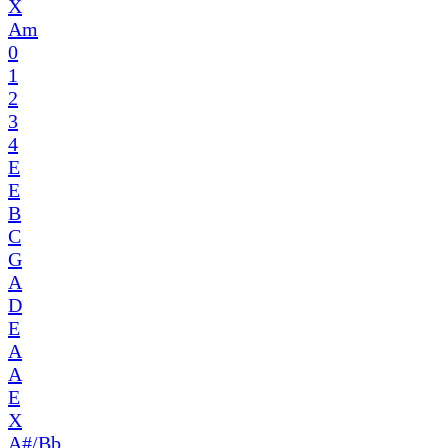
X
Am
0
1
2
3
4
E
E
B
C
G
A
D
E
A
A
E
X
A#/Bb