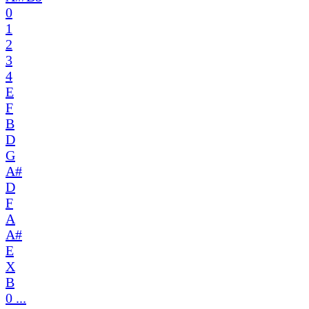
0
1
2
3
4
E
F
B
D
G
A#
D
F
A
A#
E
X
B
0 ...