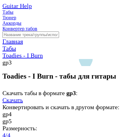
Guitar Help
Табы
Тюнер
Аккорды
Конвертер табов
Главная
Табы
Toadies - I Burn
gp3
Toadies - I Burn - табы для гитары
Скачать табы в формате
gp3
:
Скачать
Конвертировать и скачать в другом формате:
gp4
gp5
Размерность:
4/4