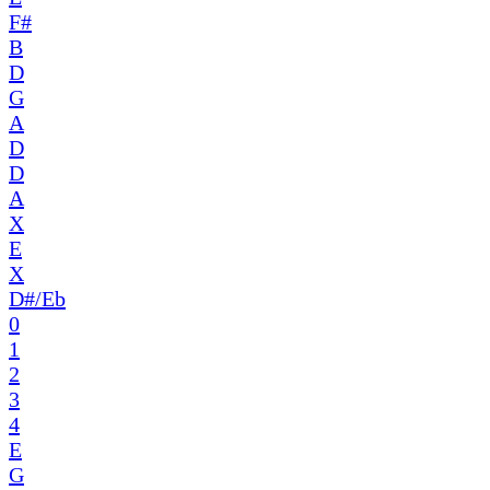
F#
B
D
G
A
D
D
A
X
E
X
D#/Eb
0
1
2
3
4
E
G