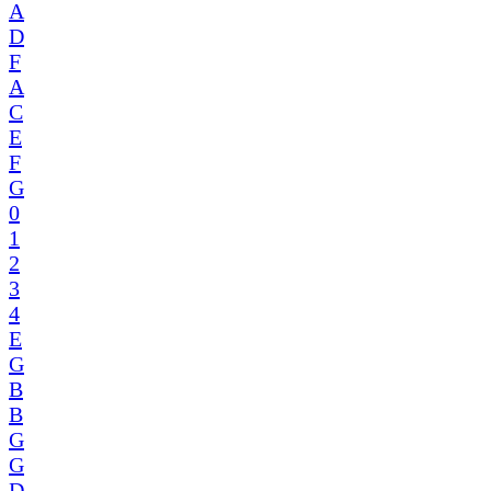
A
D
F
A
C
E
F
G
0
1
2
3
4
E
G
B
B
G
G
D