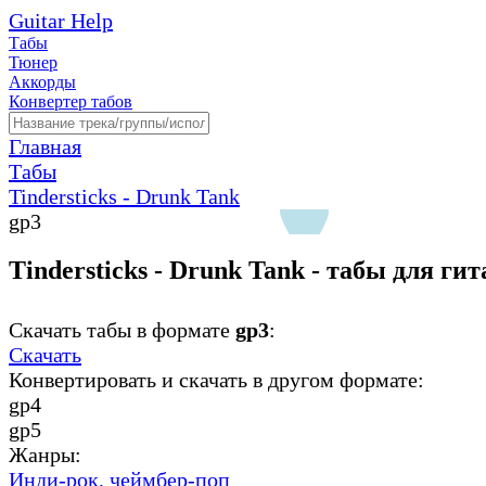
Guitar Help
Табы
Тюнер
Аккорды
Конвертер табов
Главная
Табы
Tindersticks - Drunk Tank
gp3
Tindersticks - Drunk Tank - табы для ги
Скачать табы в формате
gp3
:
Скачать
Конвертировать и скачать в другом формате:
gp4
gp5
Жанры:
Инди-рок,
чеймбер-поп