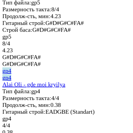
Тип файла:
gp5
Размерность такта:
8/4
Продолж-сть, мин:
4.23
Гитарный строй:
G#D#G#C#FA#
Строй баса:
G#D#G#C#FA#
gp5
8/4
4.23
G#D#G#C#FA#
G#D#G#C#FA#
gp4
gp4
Alai Oli - gde moi kryilya
Тип файла:
gp4
Размерность такта:
4/4
Продолж-сть, мин:
0.38
Гитарный строй:
EADGBE (Standart)
gp4
4/4
0.38