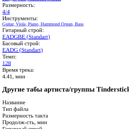
Размерность:
4/4
Инструменты:
Guitar,
Viola,
Piano,
Hammond Organ,
Bass
Гитарный строй:
EADGBE (Standart)
Басовый строй:
EADG (Standart)
Темп:
128
Время трека:
4.41, мин
Другие табы артиста/группы Tinderstick
Название
Тип файла
Размерность такта
Продолж-сть, мин
Гитарный строй