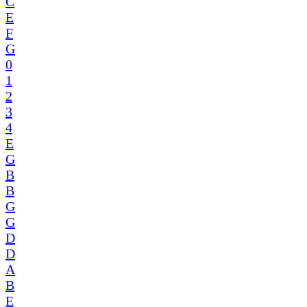
C
E
F
G
0
1
2
3
4
E
G
B
B
G
G
D
D
A
B
E