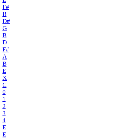
F#
B
D#
G
B
D
F#
A
B
E
X
C
0
1
2
3
4
E
E