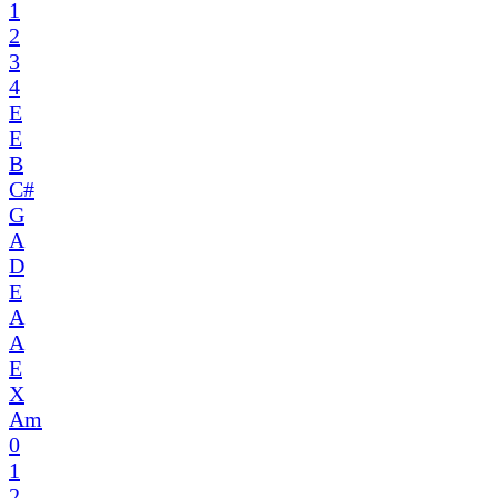
1
2
3
4
E
E
B
C#
G
A
D
E
A
A
E
X
Am
0
1
2