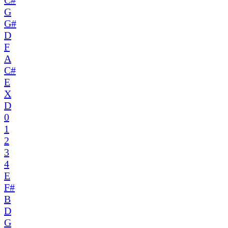
C#
G
G#
D
F
A
C#
E
X
D
0
1
2
3
4
E
F#
B
D
G