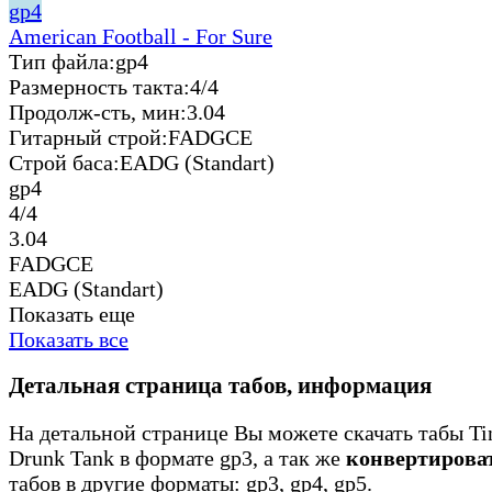
gp4
American Football - For Sure
Тип файла:
gp4
Размерность такта:
4/4
Продолж-сть, мин:
3.04
Гитарный строй:
FADGCE
Строй баса:
EADG (Standart)
gp4
4/4
3.04
FADGCE
EADG (Standart)
Показать еще
Показать все
Детальная страница табов, информация
На детальной странице Вы можете скачать табы Tin
Drunk Tank в формате gp3, а так же
конвертирова
табов в другие форматы: gp3, gp4, gp5.