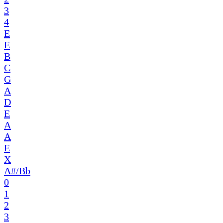
3
4
E
E
B
C
G
A
D
E
A
A
E
X
A#/Bb
0
1
2
3