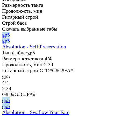
Размерность такта
Продолж-сть, мин
Гитарный строй
Строй баса
Скачать выбранные табы
gp5
gp5
Absolution - Self Preservation
Тип файла:
gp5
Размерность такта:
4/4
Продолж-сть, мин:
2.39
Гитарный строй:
G#D#G#C#FA#
gp5
4/4
2.39
G#D#G#C#FA#
gp5
gp5
Absolution - Swallow Your Fate