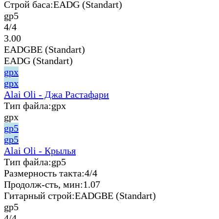
Строй баса:
EADG (Standart)
gp5
4/4
3.00
EADGBE (Standart)
EADG (Standart)
gpx
gpx
Alai Oli - Джа Растафари
Тип файла:
gpx
gpx
gp5
gp5
Alai Oli - Крылья
Тип файла:
gp5
Размерность такта:
4/4
Продолж-сть, мин:
1.07
Гитарный строй:
EADGBE (Standart)
gp5
4/4