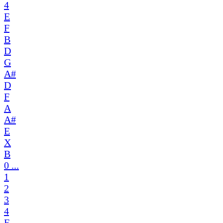
4
E
F
B
D
G
A#
D
F
A
A#
E
X
B
0 ...
1
2
3
4
E