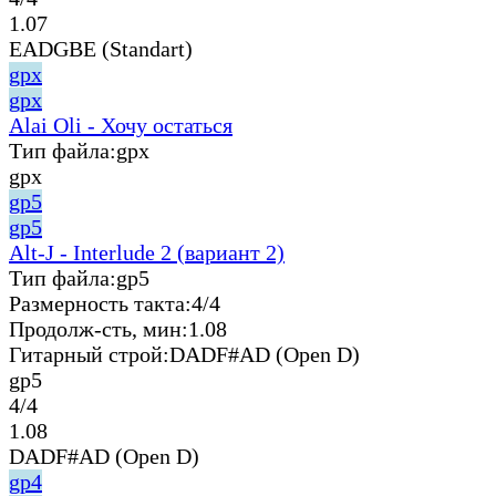
1.07
EADGBE (Standart)
gpx
gpx
Alai Oli - Хочу остаться
Тип файла:
gpx
gpx
gp5
gp5
Alt-J - Interlude 2 (вариант 2)
Тип файла:
gp5
Размерность такта:
4/4
Продолж-сть, мин:
1.08
Гитарный строй:
DADF#AD (Open D)
gp5
4/4
1.08
DADF#AD (Open D)
gp4