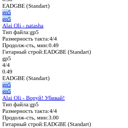
EADGBE (Standart)
gp5
gp5
Alai Oli - natasha
Тип файла:
gp5
Размерность такта:
4/4
Продолж-сть, мин:
0.49
Гитарный строй:
EADGBE (Standart)
gp5
4/4
0.49
EADGBE (Standart)
gp5
gp5
Alai Oli - Воруй! Убивай!
Тип файла:
gp5
Размерность такта:
4/4
Продолж-сть, мин:
3.00
Гитарный строй:
EADGBE (Standart)