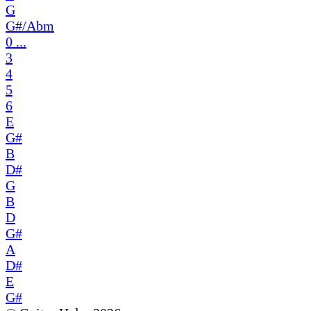
G
G#/Abm
0 ...
3
4
5
6
E
G#
B
D#
G
B
D
G#
A
D#
E
G#