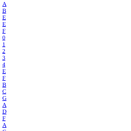
A
B
E
E
F
0
1
2
3
4
E
F
B
C
G
A
D
F
A