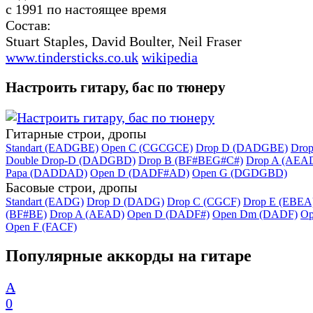
с 1991 по настоящее время
Состав:
Stuart Staples, David Boulter, Neil Fraser
www.tindersticks.co.uk
wikipedia
Настроить гитару, бас по тюнеру
Гитарные строи, дропы
Standart (EADGBE)
Open C (CGCGCE)
Drop D (DADGBE)
Dro
Double Drop-D (DADGBD)
Drop B (BF#BEG#C#)
Drop A (AEA
Papa (DADDAD)
Open D (DADF#AD)
Open G (DGDGBD)
Басовые строи, дропы
Standart (EADG)
Drop D (DADG)
Drop C (CGCF)
Drop E (EBEA
(BF#BE)
Drop A (AEAD)
Open D (DADF#)
Open Dm (DADF)
Op
Open F (FACF)
Популярные аккорды на гитаре
A
0