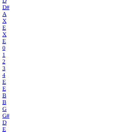
D
D#
A
X
E
X
E
0
1
2
3
4
E
E
B
B
G
G#
D
E