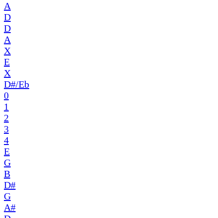
A
D
D
A
X
E
X
D#/Eb
0
1
2
3
4
E
G
B
D#
G
A#