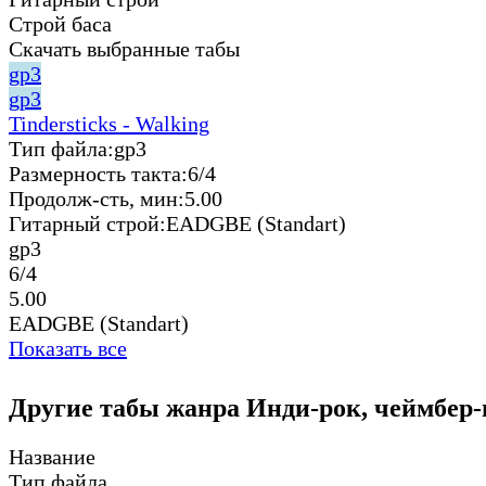
Строй баса
Скачать выбранные табы
gp3
gp3
Tindersticks - Walking
Тип файла:
gp3
Размерность такта:
6/4
Продолж-сть, мин:
5.00
Гитарный строй:
EADGBE (Standart)
gp3
6/4
5.00
EADGBE (Standart)
Показать все
Другие табы жанра Инди-рок, чеймбер-
Название
Тип файла