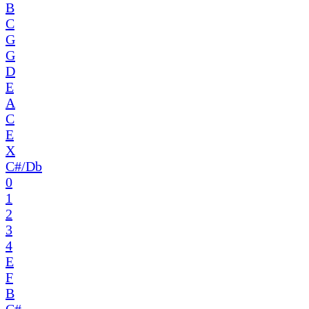
B
C
G
G
D
E
A
C
E
X
C#/Db
0
1
2
3
4
E
F
B