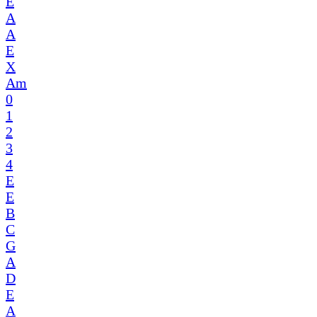
E
A
A
E
X
Am
0
1
2
3
4
E
E
B
C
G
A
D
E
A