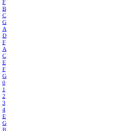
F
B
C
G
A
D
F
A
C
E
F
G
0
1
2
3
4
E
G
B