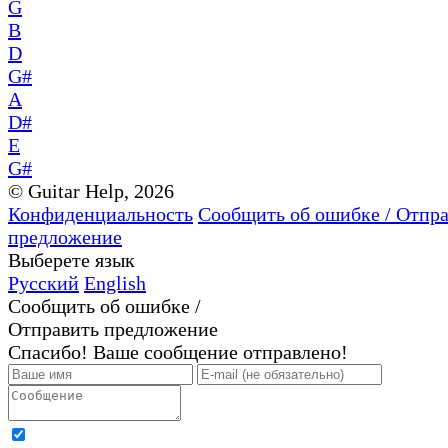
G
B
D
G#
A
D#
E
G#
© Guitar Help, 2026
Конфиденциальность
Сообщить об ошибке / Отпр
предложение
Выберете язык
Русский
English
Сообщить об ошибке /
Отправить предложение
Спасибо! Ваше сообщение отправлено!