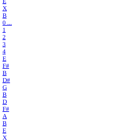
E
X
B
0 ...
1
2
3
4
E
F#
B
D#
G
B
D
F#
A
B
E
X