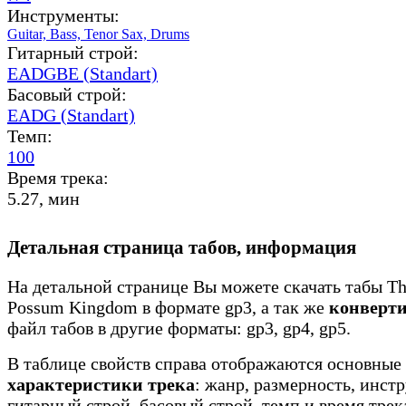
Инструменты:
Guitar,
Bass,
Tenor Sax,
Drums
Гитарный строй:
EADGBE (Standart)
Басовый строй:
EADG (Standart)
Темп:
100
Время трека:
5.27, мин
Детальная страница табов, информация
На детальной странице Вы можете скачать табы The
Possum Kingdom в формате gp3, а так же
конверт
файл табов в другие форматы: gp3, gp4, gp5.
В таблице свойств справа отображаются основные
характеристики трека
: жанр, размерность, инст
гитарный строй, басовый строй, темп и время трек