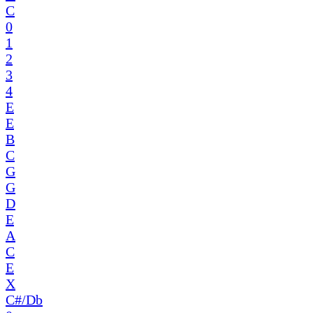
C
0
1
2
3
4
E
E
B
C
G
G
D
E
A
C
E
X
C#/Db