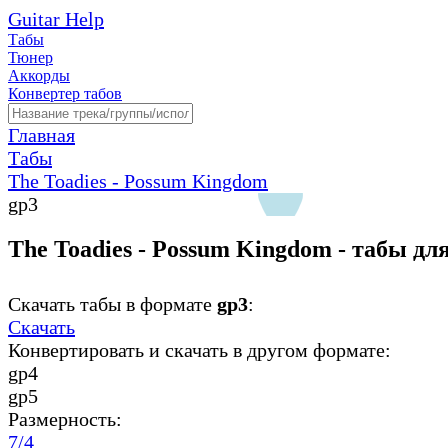
Guitar Help
Табы
Тюнер
Аккорды
Конвертер табов
Главная
Табы
The Toadies - Possum Kingdom
gp3
The Toadies - Possum Kingdom - табы дл
Скачать табы в формате
gp3
:
Скачать
Конвертировать и скачать в другом формате:
gp4
gp5
Размерность:
7/4