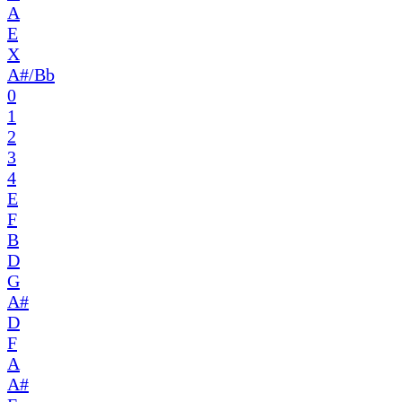
A
E
X
A#/Bb
0
1
2
3
4
E
F
B
D
G
A#
D
F
A
A#