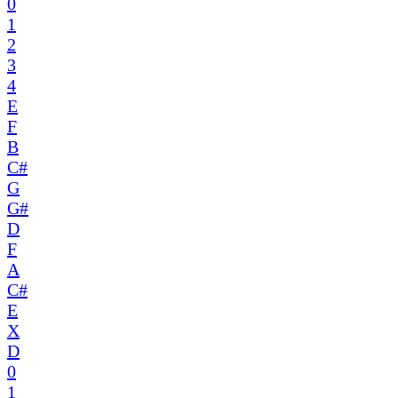
0
1
2
3
4
E
F
B
C#
G
G#
D
F
A
C#
E
X
D
0
1