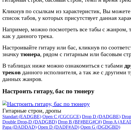
Кликнув по ссылкам из характеристик, Вы можете
список табов, у которых присутствует данная хара
Например, можно посмотреть все табы с жанром, 
как у данного трека.
Настроивайте гитару или бас, кликнув по соотве
значку
тюнера
, рядом с гитарным или басовым ст
В таблицах ниже можно ознакомиться с табами
др
треков
данного исполнителя, а так же с другими 
данных жанров.
Настроить гитару, бас по тюнеру
Гитарные строи, дропы
Standart (EADGBE)
Open C (CGCGCE)
Drop D (DADGBE)
Dro
Double Drop-D (DADGBD)
Drop B (BF#BEG#C#)
Drop A (AEA
Papa (DADDAD)
Open D (DADF#AD)
Open G (DGDGBD)