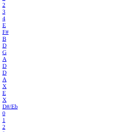
2
3
4
E
F#
B
D
G
A
D
D
A
X
E
X
D#/Eb
0
1
2