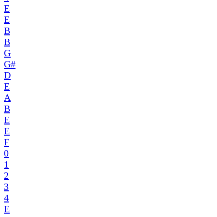
E
E
B
B
G
G#
D
E
A
B
E
E
F
0
1
2
3
4
E