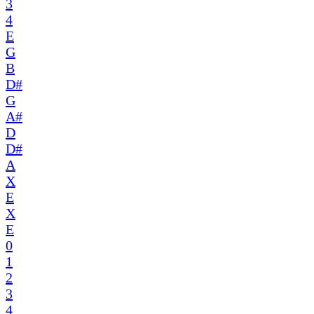
3
4
E
G
B
D#
G
A#
D
D#
A
X
E
X
E
0
1
2
3
4