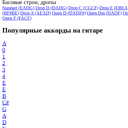
Басовые строи, дропы
Standart (EADG)
Drop D (DADG)
Drop C (CGCF)
Drop E (EBEA
(BF#BE)
Drop A (AEAD)
Open D (DADF#)
Open Dm (DADF)
Op
Open F (FACF)
Популярные аккорды на гитаре
A
0
1
2
3
4
E
E
B
C#
G
A
D