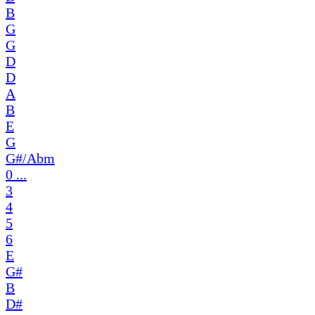
B
G
G
D
D
A
B
E
G
G#/Abm
0 ...
3
4
5
6
E
G#
B
D#