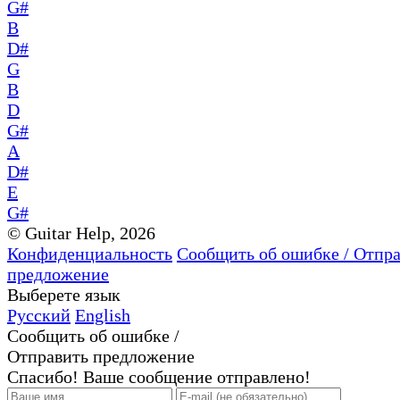
G#
B
D#
G
B
D
G#
A
D#
E
G#
© Guitar Help, 2026
Конфиденциальность
Сообщить об ошибке / Отпр
предложение
Выберете язык
Русский
English
Сообщить об ошибке /
Отправить предложение
Спасибо! Ваше сообщение отправлено!