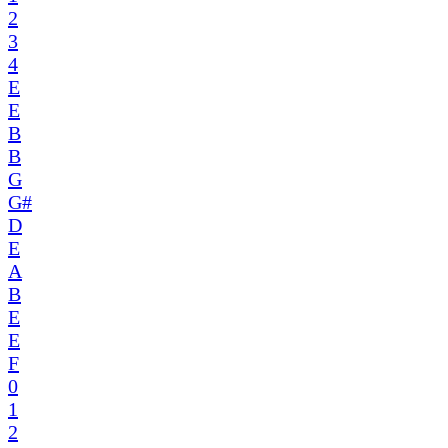
2
3
4
E
E
B
B
G
G#
D
E
A
B
E
E
F
0
1
2