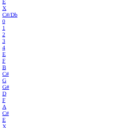
E
X
C#/Db
0
1
2
3
4
E
F
B
C#
G
G#
D
F
A
C#
E
X