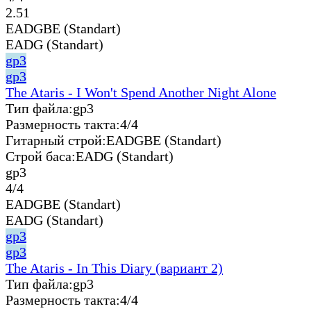
2.51
EADGBE (Standart)
EADG (Standart)
gp3
gp3
The Ataris - I Won't Spend Another Night Alone
Тип файла:
gp3
Размерность такта:
4/4
Гитарный строй:
EADGBE (Standart)
Строй баса:
EADG (Standart)
gp3
4/4
EADGBE (Standart)
EADG (Standart)
gp3
gp3
The Ataris - In This Diary (вариант 2)
Тип файла:
gp3
Размерность такта:
4/4