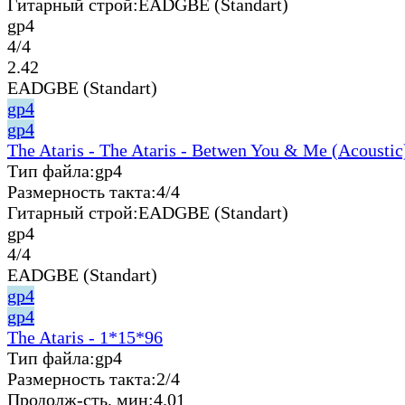
Гитарный строй:
EADGBE (Standart)
gp4
4/4
2.42
EADGBE (Standart)
gp4
gp4
The Ataris - The Ataris - Betwen You & Me (Acoustic
Тип файла:
gp4
Размерность такта:
4/4
Гитарный строй:
EADGBE (Standart)
gp4
4/4
EADGBE (Standart)
gp4
gp4
The Ataris - 1*15*96
Тип файла:
gp4
Размерность такта:
2/4
Продолж-сть, мин:
4.01