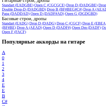
Гитарные строи, дропы
Standart (EADGBE)
Open C (CGCGCE)
Drop D (DADGBE)
Dro
Double Drop-D (DADGBD)
Drop B (BF#BEG#C#)
Drop A (AEA
Papa (DADDAD)
Open D (DADF#AD)
Open G (DGDGBD)
Басовые строи, дропы
Standart (EADG)
Drop D (DADG)
Drop C (CGCF)
Drop E (EBEA
(BF#BE)
Drop A (AEAD)
Open D (DADF#)
Open Dm (DADF)
Op
Open F (FACF)
Популярные аккорды на гитаре
A
0
1
2
3
4
E
E
B
C#