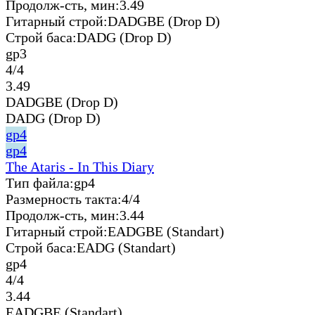
Продолж-сть, мин:
3.49
Гитарный строй:
DADGBE (Drop D)
Строй баса:
DADG (Drop D)
gp3
4/4
3.49
DADGBE (Drop D)
DADG (Drop D)
gp4
gp4
The Ataris - In This Diary
Тип файла:
gp4
Размерность такта:
4/4
Продолж-сть, мин:
3.44
Гитарный строй:
EADGBE (Standart)
Строй баса:
EADG (Standart)
gp4
4/4
3.44
EADGBE (Standart)