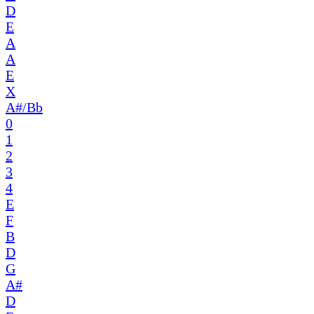
D
E
A
A
E
X
A#/Bb
0
1
2
3
4
E
F
B
D
G
A#
D