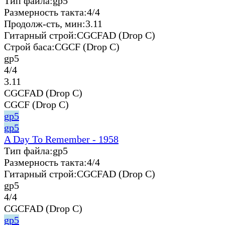
Тип файла:
gp5
Размерность такта:
4/4
Продолж-сть, мин:
3.11
Гитарный строй:
CGCFAD (Drop C)
Строй баса:
CGCF (Drop C)
gp5
4/4
3.11
CGCFAD (Drop C)
CGCF (Drop C)
gp5
gp5
A Day To Remember - 1958
Тип файла:
gp5
Размерность такта:
4/4
Гитарный строй:
CGCFAD (Drop C)
gp5
4/4
CGCFAD (Drop C)
gp5