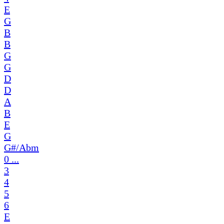
E
G
B
B
G
G
D
D
A
B
E
G
G#/Abm
0 ...
3
4
5
6
E