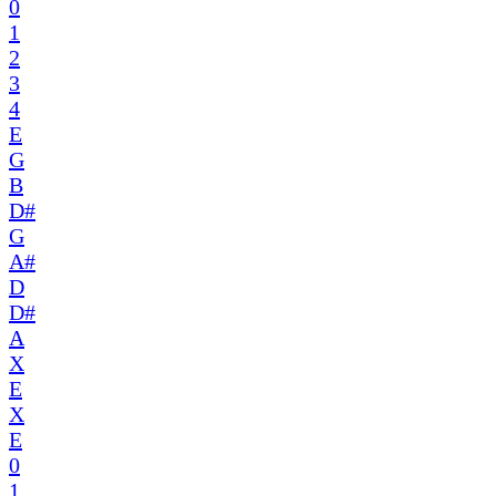
0
1
2
3
4
E
G
B
D#
G
A#
D
D#
A
X
E
X
E
0
1