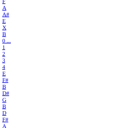
F
A
A#
E
X
B
0 ...
1
2
3
4
E
F#
B
D#
G
B
D
F#
A