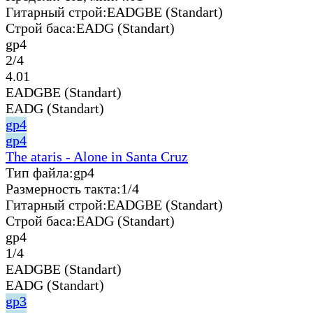
Гитарный строй:
EADGBE (Standart)
Строй баса:
EADG (Standart)
gp4
2/4
4.01
EADGBE (Standart)
EADG (Standart)
gp4
gp4
The ataris - Alone in Santa Cruz
Тип файла:
gp4
Размерность такта:
1/4
Гитарный строй:
EADGBE (Standart)
Строй баса:
EADG (Standart)
gp4
1/4
EADGBE (Standart)
EADG (Standart)
gp3