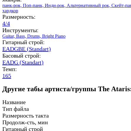
панк-рок,
Поп-панк,
Инди-рок,
Альтернативный рок,
Скейт-па
хардкор
Размерность:
4/4
Инструменты:
Guitar,
Bass,
Drums,
Bright Piano
Гитарный строй:
EADGBE (Standart)
Басовый строй:
EADG (Standart)
Темп:
165
Другие табы артиста/группы The Ataris
Название
Тип файла
Размерность такта
Продолж-сть, мин
Гитарный строй