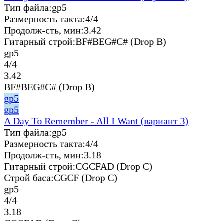
Тип файла:
gp5
Размерность такта:
4/4
Продолж-сть, мин:
3.42
Гитарный строй:
BF#BEG#C# (Drop B)
gp5
4/4
3.42
BF#BEG#C# (Drop B)
gp5
gp5
A Day To Remember - All I Want (вариант 3)
Тип файла:
gp5
Размерность такта:
4/4
Продолж-сть, мин:
3.18
Гитарный строй:
CGCFAD (Drop C)
Строй баса:
CGCF (Drop C)
gp5
4/4
3.18