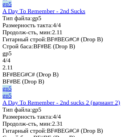
gp5
A Day To Remember - 2nd Sucks
Тип файла:
gp5
Размерность такта:
4/4
Продолж-сть, мин:
2.11
Гитарный строй:
BF#BEG#C# (Drop B)
Строй баса:
BF#BE (Drop B)
gp5
4/4
2.11
BF#BEG#C# (Drop B)
BF#BE (Drop B)
gp5
gp5
A Day To Remember - 2nd sucks 2 (вариант 2)
Тип файла:
gp5
Размерность такта:
4/4
Продолж-сть, мин:
2.31
Гитарный строй:
BF#BEG#C# (Drop B)