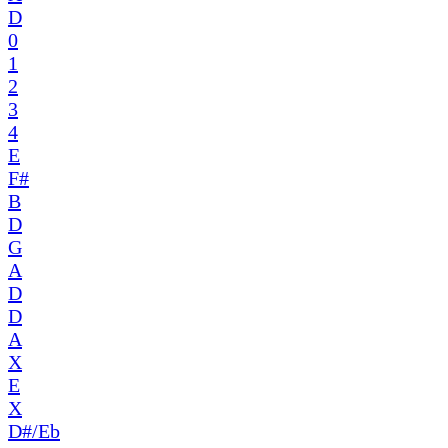
D
0
1
2
3
4
E
F#
B
D
G
A
D
D
A
X
E
X
D#/Eb