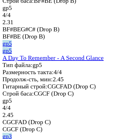
Строй баса:
BF#BE (Drop B)
gp5
4/4
2.31
BF#BEG#C# (Drop B)
BF#BE (Drop B)
gp5
gp5
A Day To Remember - A Second Glance
Тип файла:
gp5
Размерность такта:
4/4
Продолж-сть, мин:
2.45
Гитарный строй:
CGCFAD (Drop C)
Строй баса:
CGCF (Drop C)
gp5
4/4
2.45
CGCFAD (Drop C)
CGCF (Drop C)
gp3