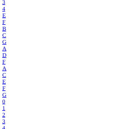
3
4
E
F
B
C
G
A
D
F
A
C
E
F
G
0
1
2
3
4