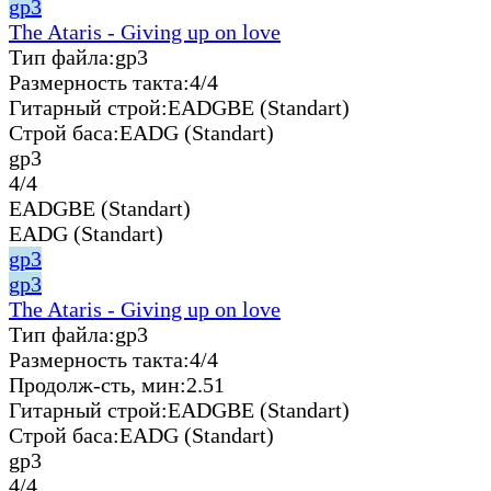
gp3
The Ataris - Giving up on love
Тип файла:
gp3
Размерность такта:
4/4
Гитарный строй:
EADGBE (Standart)
Строй баса:
EADG (Standart)
gp3
4/4
EADGBE (Standart)
EADG (Standart)
gp3
gp3
The Ataris - Giving up on love
Тип файла:
gp3
Размерность такта:
4/4
Продолж-сть, мин:
2.51
Гитарный строй:
EADGBE (Standart)
Строй баса:
EADG (Standart)
gp3
4/4