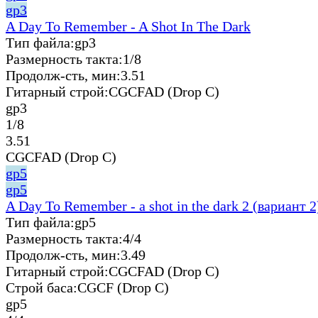
gp3
A Day To Remember - A Shot In The Dark
Тип файла:
gp3
Размерность такта:
1/8
Продолж-сть, мин:
3.51
Гитарный строй:
CGCFAD (Drop C)
gp3
1/8
3.51
CGCFAD (Drop C)
gp5
gp5
A Day To Remember - a shot in the dark 2 (вариант 2
Тип файла:
gp5
Размерность такта:
4/4
Продолж-сть, мин:
3.49
Гитарный строй:
CGCFAD (Drop C)
Строй баса:
CGCF (Drop C)
gp5