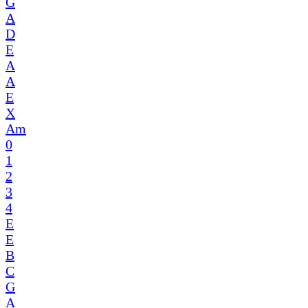
G
A
D
E
A
A
E
X
Am
0
1
2
3
4
E
E
B
C
G
A