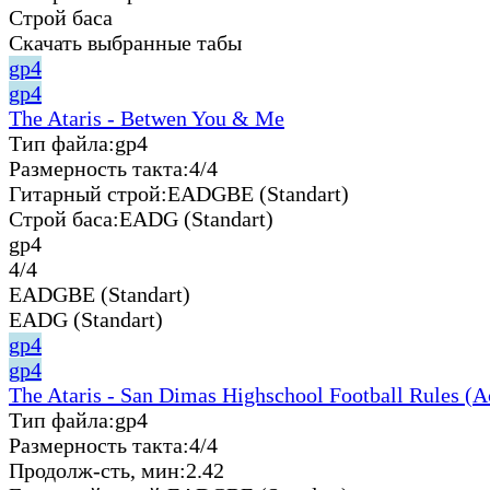
Строй баса
Скачать выбранные табы
gp4
gp4
The Ataris - Betwen You & Me
Тип файла:
gp4
Размерность такта:
4/4
Гитарный строй:
EADGBE (Standart)
Строй баса:
EADG (Standart)
gp4
4/4
EADGBE (Standart)
EADG (Standart)
gp4
gp4
The Ataris - San Dimas Highschool Football Rules (A
Тип файла:
gp4
Размерность такта:
4/4
Продолж-сть, мин:
2.42