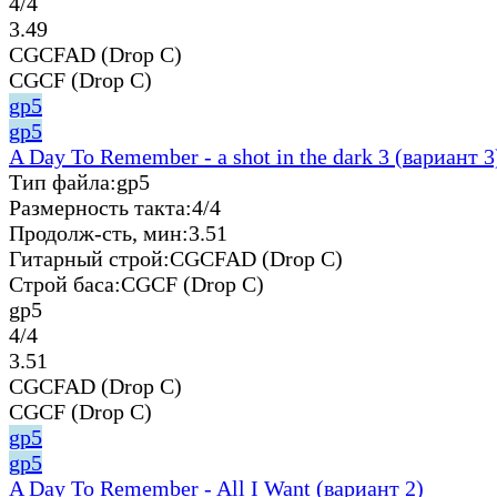
4/4
3.49
CGCFAD (Drop C)
CGCF (Drop C)
gp5
gp5
A Day To Remember - a shot in the dark 3 (вариант 3
Тип файла:
gp5
Размерность такта:
4/4
Продолж-сть, мин:
3.51
Гитарный строй:
CGCFAD (Drop C)
Строй баса:
CGCF (Drop C)
gp5
4/4
3.51
CGCFAD (Drop C)
CGCF (Drop C)
gp5
gp5
A Day To Remember - All I Want (вариант 2)