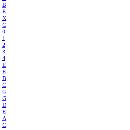
B
E
X
C
0
1
2
3
4
E
E
B
C
G
G
D
E
A
C