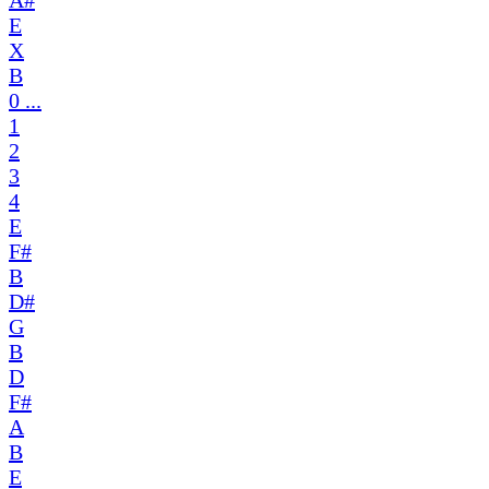
A#
E
X
B
0 ...
1
2
3
4
E
F#
B
D#
G
B
D
F#
A
B
E