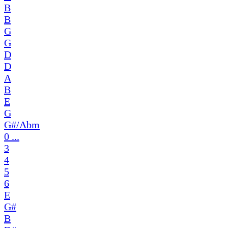
B
B
G
G
D
D
A
B
E
G
G#/Abm
0 ...
3
4
5
6
E
G#
B