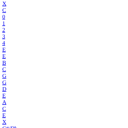
X
C
0
1
2
3
4
E
E
B
C
G
G
D
E
A
C
E
X