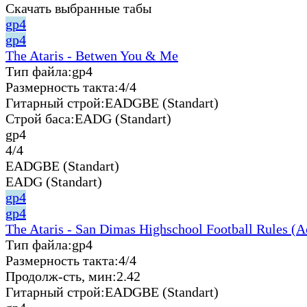
Скачать выбранные табы
gp4
gp4
The Ataris - Betwen You & Me
Тип файла:
gp4
Размерность такта:
4/4
Гитарный строй:
EADGBE (Standart)
Строй баса:
EADG (Standart)
gp4
4/4
EADGBE (Standart)
EADG (Standart)
gp4
gp4
The Ataris - San Dimas Highschool Football Rules (A
Тип файла:
gp4
Размерность такта:
4/4
Продолж-сть, мин:
2.42
Гитарный строй:
EADGBE (Standart)