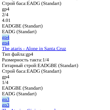
Строй баса:
EADG (Standart)
gp4
2/4
4.01
EADGBE (Standart)
EADG (Standart)
gp4
gp4
The ataris - Alone in Santa Cruz
Тип файла:
gp4
Размерность такта:
1/4
Гитарный строй:
EADGBE (Standart)
Строй баса:
EADG (Standart)
gp4
1/4
EADGBE (Standart)
EADG (Standart)
gp3
gp3