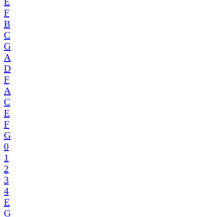
E
F
B
C
G
A
D
F
A
C
E
F
G
0
1
2
3
4
E
G