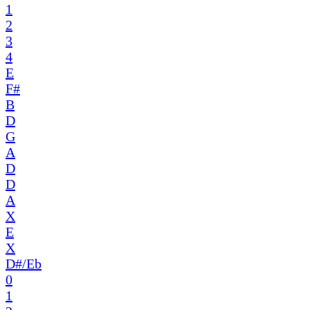
1
2
3
4
E
F#
B
D
G
A
D
D
A
X
E
X
D#/Eb
0
1