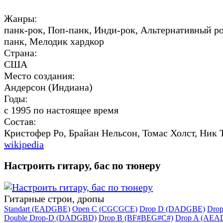
Жанры:
панк-рок, Поп-панк, Инди-рок, Альтернативный ро
панк, Мелодик хардкор
Страна:
США
Место создания:
Андерсон (Индиана)
Годы:
с 1995 по настоящее время
Состав:
Кристофер Ро, Брайан Нельсон, Томас Холст, Ник 
wikipedia
Настроить гитару, бас по тюнеру
Гитарные строи, дропы
Standart (EADGBE)
Open C (CGCGCE)
Drop D (DADGBE)
Dro
Double Drop-D (DADGBD)
Drop B (BF#BEG#C#)
Drop A (AEA