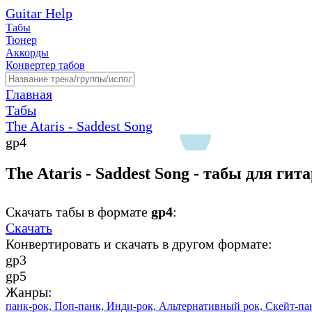
Guitar Help
Табы
Тюнер
Аккорды
Конвертер табов
Главная
Табы
The Ataris - Saddest Song
gp4
The Ataris - Saddest Song - табы для гит
Скачать табы в формате
gp4
:
Скачать
Конвертировать и скачать в другом формате:
gp3
gp5
Жанры:
панк-рок,
Поп-панк,
Инди-рок,
Альтернативный рок,
Скейт-па