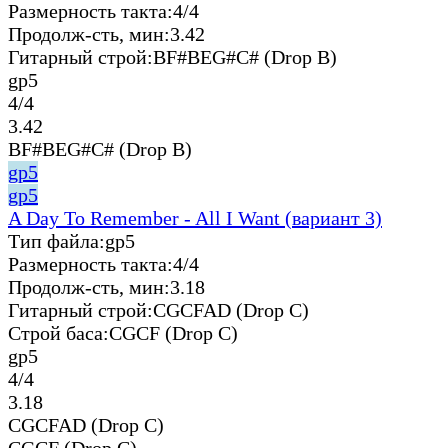
Размерность такта:
4/4
Продолж-сть, мин:
3.42
Гитарный строй:
BF#BEG#C# (Drop B)
gp5
4/4
3.42
BF#BEG#C# (Drop B)
gp5
gp5
A Day To Remember - All I Want (вариант 3)
Тип файла:
gp5
Размерность такта:
4/4
Продолж-сть, мин:
3.18
Гитарный строй:
CGCFAD (Drop C)
Строй баса:
CGCF (Drop C)
gp5
4/4
3.18
CGCFAD (Drop C)
CGCF (Drop C)