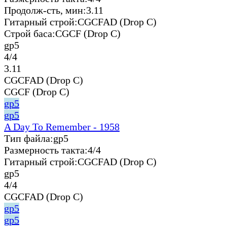
Продолж-сть, мин:
3.11
Гитарный строй:
CGCFAD (Drop C)
Строй баса:
CGCF (Drop C)
gp5
4/4
3.11
CGCFAD (Drop C)
CGCF (Drop C)
gp5
gp5
A Day To Remember - 1958
Тип файла:
gp5
Размерность такта:
4/4
Гитарный строй:
CGCFAD (Drop C)
gp5
4/4
CGCFAD (Drop C)
gp5
gp5