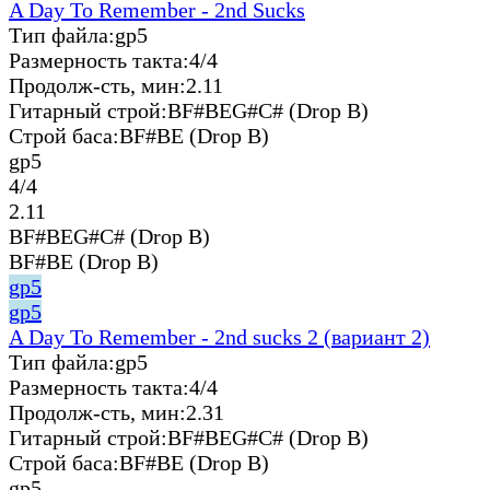
A Day To Remember - 2nd Sucks
Тип файла:
gp5
Размерность такта:
4/4
Продолж-сть, мин:
2.11
Гитарный строй:
BF#BEG#C# (Drop B)
Строй баса:
BF#BE (Drop B)
gp5
4/4
2.11
BF#BEG#C# (Drop B)
BF#BE (Drop B)
gp5
gp5
A Day To Remember - 2nd sucks 2 (вариант 2)
Тип файла:
gp5
Размерность такта:
4/4
Продолж-сть, мин:
2.31
Гитарный строй:
BF#BEG#C# (Drop B)
Строй баса:
BF#BE (Drop B)
gp5