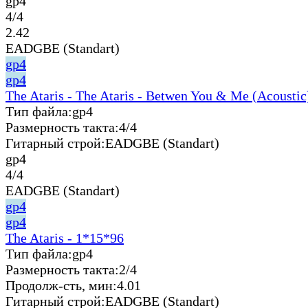
gp4
4/4
2.42
EADGBE (Standart)
gp4
gp4
The Ataris - The Ataris - Betwen You & Me (Acoustic
Тип файла:
gp4
Размерность такта:
4/4
Гитарный строй:
EADGBE (Standart)
gp4
4/4
EADGBE (Standart)
gp4
gp4
The Ataris - 1*15*96
Тип файла:
gp4
Размерность такта:
2/4
Продолж-сть, мин:
4.01
Гитарный строй:
EADGBE (Standart)