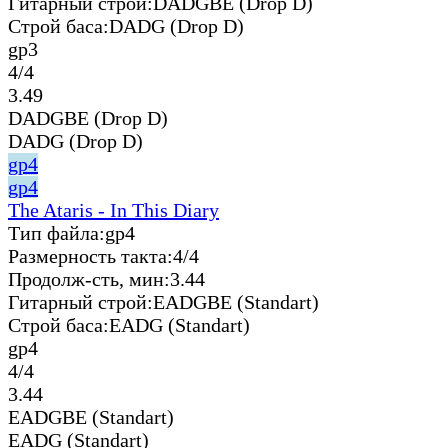
Гитарный строй:
DADGBE (Drop D)
Строй баса:
DADG (Drop D)
gp3
4/4
3.49
DADGBE (Drop D)
DADG (Drop D)
gp4
gp4
The Ataris - In This Diary
Тип файла:
gp4
Размерность такта:
4/4
Продолж-сть, мин:
3.44
Гитарный строй:
EADGBE (Standart)
Строй баса:
EADG (Standart)
gp4
4/4
3.44
EADGBE (Standart)
EADG (Standart)