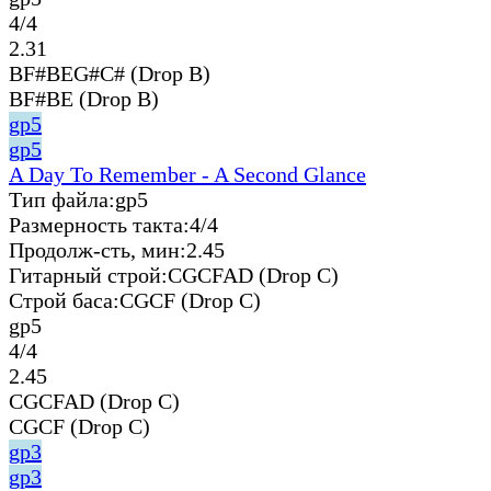
4/4
2.31
BF#BEG#C# (Drop B)
BF#BE (Drop B)
gp5
gp5
A Day To Remember - A Second Glance
Тип файла:
gp5
Размерность такта:
4/4
Продолж-сть, мин:
2.45
Гитарный строй:
CGCFAD (Drop C)
Строй баса:
CGCF (Drop C)
gp5
4/4
2.45
CGCFAD (Drop C)
CGCF (Drop C)
gp3
gp3