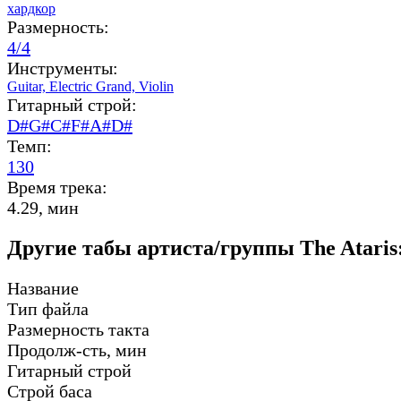
хардкор
Размерность:
4/4
Инструменты:
Guitar,
Electric Grand,
Violin
Гитарный строй:
D#G#C#F#A#D#
Темп:
130
Время трека:
4.29, мин
Другие табы артиста/группы The Ataris
Название
Тип файла
Размерность такта
Продолж-сть, мин
Гитарный строй
Строй баса