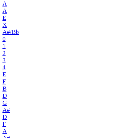
A
A
E
X
A#/Bb
0
1
2
3
4
E
F
B
D
G
A#
D
F
A