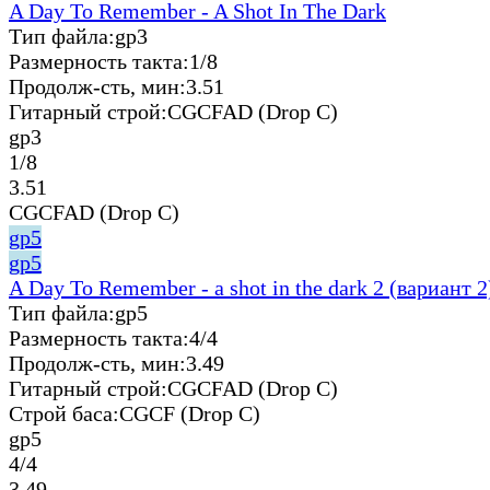
A Day To Remember - A Shot In The Dark
Тип файла:
gp3
Размерность такта:
1/8
Продолж-сть, мин:
3.51
Гитарный строй:
CGCFAD (Drop C)
gp3
1/8
3.51
CGCFAD (Drop C)
gp5
gp5
A Day To Remember - a shot in the dark 2 (вариант 2
Тип файла:
gp5
Размерность такта:
4/4
Продолж-сть, мин:
3.49
Гитарный строй:
CGCFAD (Drop C)
Строй баса:
CGCF (Drop C)
gp5
4/4
3.49