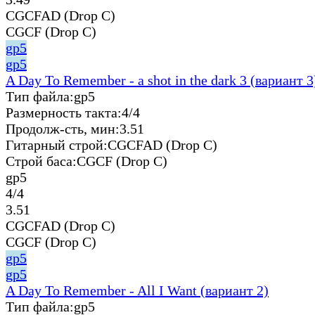
CGCFAD (Drop C)
CGCF (Drop C)
gp5
gp5
A Day To Remember - a shot in the dark 3 (вариант 3
Тип файла:
gp5
Размерность такта:
4/4
Продолж-сть, мин:
3.51
Гитарный строй:
CGCFAD (Drop C)
Строй баса:
CGCF (Drop C)
gp5
4/4
3.51
CGCFAD (Drop C)
CGCF (Drop C)
gp5
gp5
A Day To Remember - All I Want (вариант 2)
Тип файла:
gp5