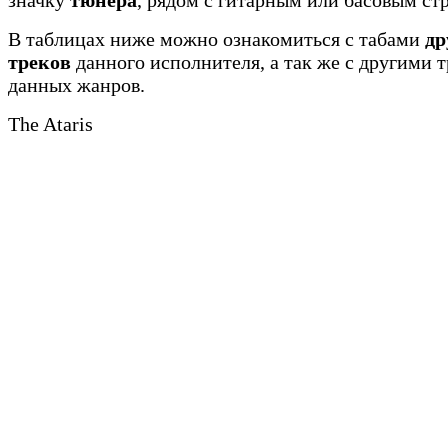
значку
тюнера
, рядом с гитарным или басовым ст
В таблицах ниже можно ознакомиться с табами
др
треков
данного исполнителя, а так же с другими 
данных жанров.
The Ataris