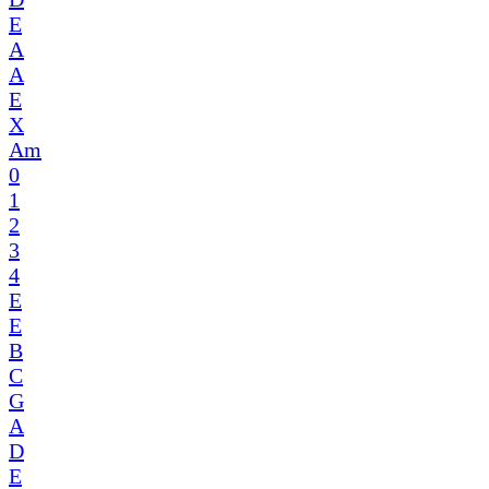
E
A
A
E
X
Am
0
1
2
3
4
E
E
B
C
G
A
D
E