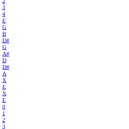
2
3
4
E
G
B
D#
G
A#
D
D#
A
X
E
X
E
0
1
2
3