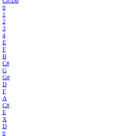
C#/Db
0
1
2
3
4
E
F
B
C#
G
G#
D
F
A
C#
E
X
D
0