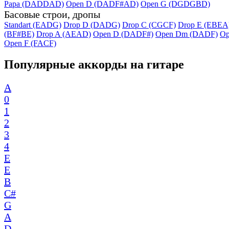
Papa (DADDAD)
Open D (DADF#AD)
Open G (DGDGBD)
Басовые строи, дропы
Standart (EADG)
Drop D (DADG)
Drop C (CGCF)
Drop E (EBEA
(BF#BE)
Drop A (AEAD)
Open D (DADF#)
Open Dm (DADF)
Op
Open F (FACF)
Популярные аккорды на гитаре
A
0
1
2
3
4
E
E
B
C#
G
A
D