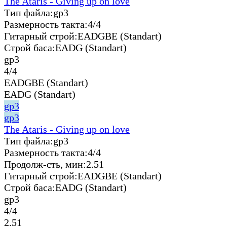
The Ataris - Giving up on love
Тип файла:
gp3
Размерность такта:
4/4
Гитарный строй:
EADGBE (Standart)
Строй баса:
EADG (Standart)
gp3
4/4
EADGBE (Standart)
EADG (Standart)
gp3
gp3
The Ataris - Giving up on love
Тип файла:
gp3
Размерность такта:
4/4
Продолж-сть, мин:
2.51
Гитарный строй:
EADGBE (Standart)
Строй баса:
EADG (Standart)
gp3
4/4
2.51