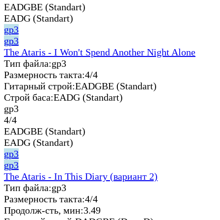
EADGBE (Standart)
EADG (Standart)
gp3
gp3
The Ataris - I Won't Spend Another Night Alone
Тип файла:
gp3
Размерность такта:
4/4
Гитарный строй:
EADGBE (Standart)
Строй баса:
EADG (Standart)
gp3
4/4
EADGBE (Standart)
EADG (Standart)
gp3
gp3
The Ataris - In This Diary (вариант 2)
Тип файла:
gp3
Размерность такта:
4/4
Продолж-сть, мин:
3.49