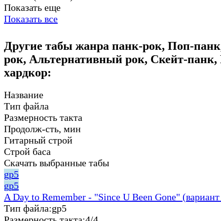
Показать еще
Показать все
Другие табы жанра панк-рок, Поп-панк
рок, Альтернативный рок, Скейт-панк,
хардкор:
Название
Тип файла
Размерность такта
Продолж-сть, мин
Гитарный строй
Строй баса
Скачать выбранные табы
gp5
gp5
A Day to Remember - "Since U Been Gone" (вариант
Тип файла:
gp5
Размерность такта:
4/4