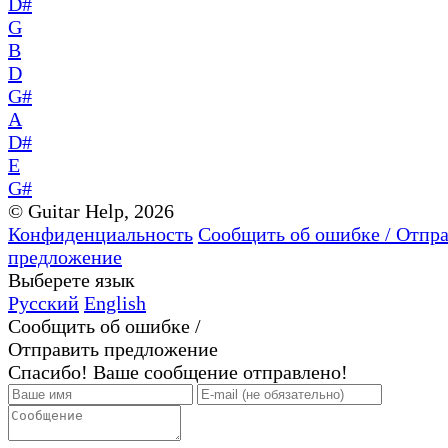
D#
G
B
D
G#
A
D#
E
G#
© Guitar Help, 2026
Конфиденциальность
Сообщить об ошибке / Отпр
предложение
Выберете язык
Русский
English
Сообщить об ошибке /
Отправить предложение
Спасибо! Ваше сообщение отправлено!