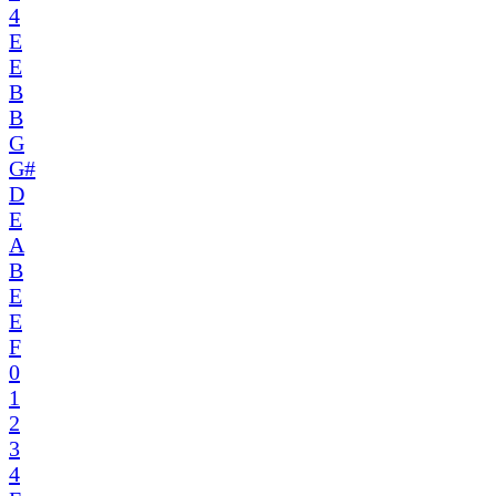
4
E
E
B
B
G
G#
D
E
A
B
E
E
F
0
1
2
3
4