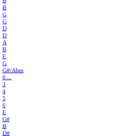
B
B
G
G
D
D
A
B
E
G
G#/Abm
0 ...
3
4
5
6
E
G#
B
D#