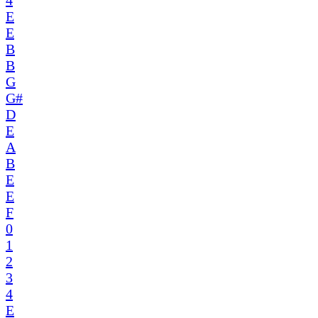
4
E
E
B
B
G
G#
D
E
A
B
E
E
F
0
1
2
3
4
E