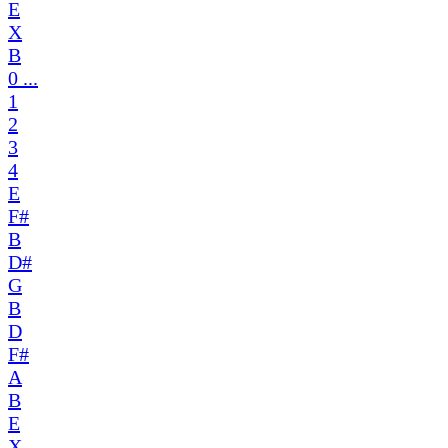
E
X
B
0 ...
1
2
3
4
E
F#
B
D#
G
B
D
F#
A
B
E
X