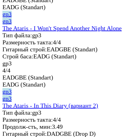
EADG (Standart)
gp3
gp3
The Ataris - I Won't Spend Another Night Alone
Тип файла:
gp3
Размерность такта:
4/4
Гитарный строй:
EADGBE (Standart)
Строй баса:
EADG (Standart)
gp3
4/4
EADGBE (Standart)
EADG (Standart)
gp3
gp3
The Ataris - In This Diary (вариант 2)
Тип файла:
gp3
Размерность такта:
4/4
Продолж-сть, мин:
3.49
Гитарный строй:
DADGBE (Drop D)