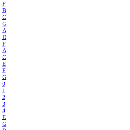
F
B
C
G
A
D
F
A
C
E
F
G
0
1
2
3
4
E
G