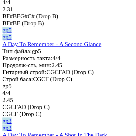
4/4
2.31
BF#BEG#C# (Drop B)
BF#BE (Drop B)
gp5
gp5
A Day To Remember - A Second Glance
Тип файла:
gp5
Размерность такта:
4/4
Продолж-сть, мин:
2.45
Гитарный строй:
CGCFAD (Drop C)
Строй баса:
CGCF (Drop C)
gp5
4/4
2.45
CGCFAD (Drop C)
CGCF (Drop C)
gp3
gp3
A Day To Remember - A Shot In The Dark