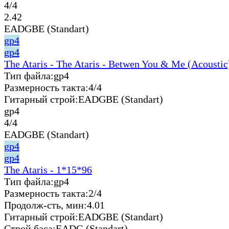
4/4
2.42
EADGBE (Standart)
gp4
gp4
The Ataris - The Ataris - Betwen You & Me (Acoustic
Тип файла:
gp4
Размерность такта:
4/4
Гитарный строй:
EADGBE (Standart)
gp4
4/4
EADGBE (Standart)
gp4
gp4
The Ataris - 1*15*96
Тип файла:
gp4
Размерность такта:
2/4
Продолж-сть, мин:
4.01
Гитарный строй:
EADGBE (Standart)
Строй баса:
EADG (Standart)