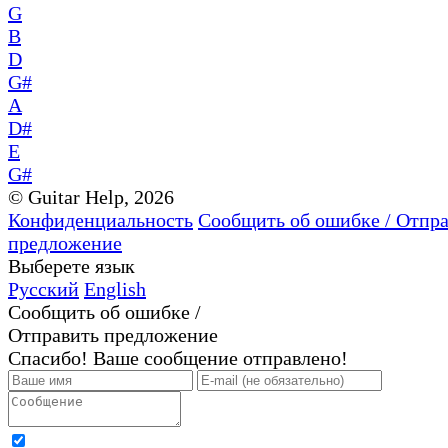
G
B
D
G#
A
D#
E
G#
© Guitar Help, 2026
Конфиденциальность
Сообщить об ошибке / Отпр
предложение
Выберете язык
Русский
English
Сообщить об ошибке /
Отправить предложение
Спасибо! Ваше сообщение отправлено!