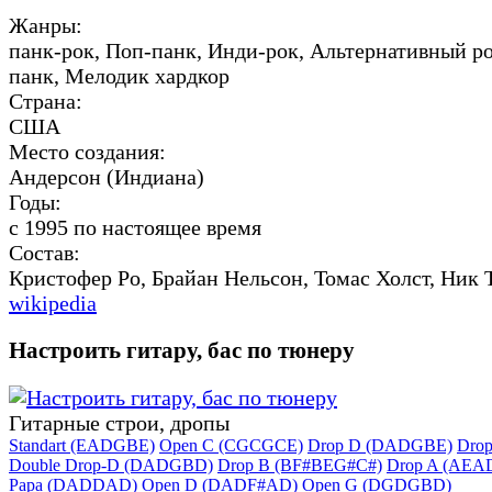
Жанры:
панк-рок, Поп-панк, Инди-рок, Альтернативный ро
панк, Мелодик хардкор
Страна:
США
Место создания:
Андерсон (Индиана)
Годы:
с 1995 по настоящее время
Состав:
Кристофер Ро, Брайан Нельсон, Томас Холст, Ник 
wikipedia
Настроить гитару, бас по тюнеру
Гитарные строи, дропы
Standart (EADGBE)
Open C (CGCGCE)
Drop D (DADGBE)
Dro
Double Drop-D (DADGBD)
Drop B (BF#BEG#C#)
Drop A (AEA
Papa (DADDAD)
Open D (DADF#AD)
Open G (DGDGBD)