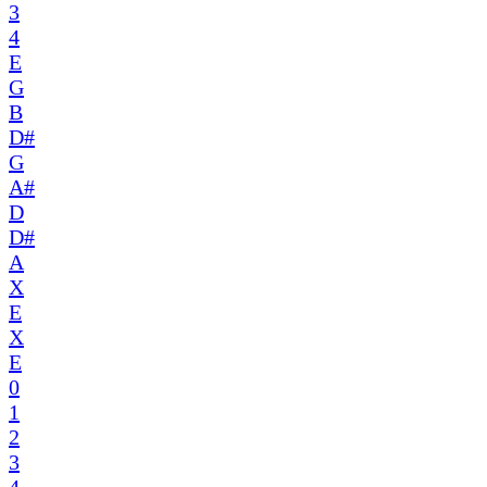
3
4
E
G
B
D#
G
A#
D
D#
A
X
E
X
E
0
1
2
3