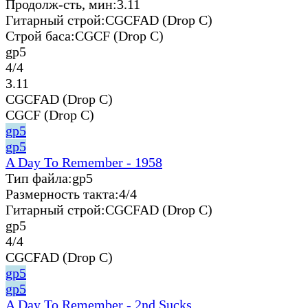
Продолж-сть, мин:
3.11
Гитарный строй:
CGCFAD (Drop C)
Строй баса:
CGCF (Drop C)
gp5
4/4
3.11
CGCFAD (Drop C)
CGCF (Drop C)
gp5
gp5
A Day To Remember - 1958
Тип файла:
gp5
Размерность такта:
4/4
Гитарный строй:
CGCFAD (Drop C)
gp5
4/4
CGCFAD (Drop C)
gp5
gp5
A Day To Remember - 2nd Sucks