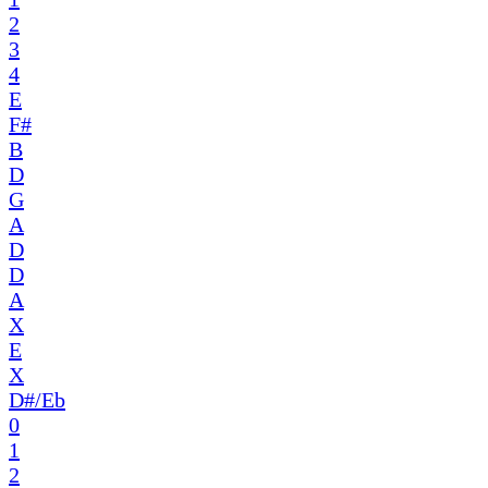
2
3
4
E
F#
B
D
G
A
D
D
A
X
E
X
D#/Eb
0
1
2