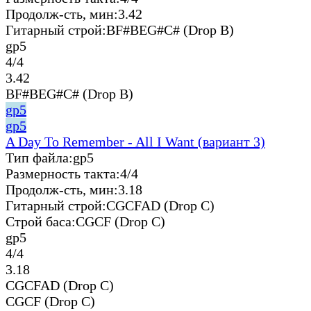
Продолж-сть, мин:
3.42
Гитарный строй:
BF#BEG#C# (Drop B)
gp5
4/4
3.42
BF#BEG#C# (Drop B)
gp5
gp5
A Day To Remember - All I Want (вариант 3)
Тип файла:
gp5
Размерность такта:
4/4
Продолж-сть, мин:
3.18
Гитарный строй:
CGCFAD (Drop C)
Строй баса:
CGCF (Drop C)
gp5
4/4
3.18
CGCFAD (Drop C)
CGCF (Drop C)