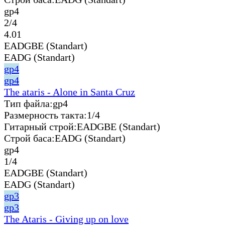
gp4
2/4
4.01
EADGBE (Standart)
EADG (Standart)
gp4
gp4
The ataris - Alone in Santa Cruz
Тип файла:
gp4
Размерность такта:
1/4
Гитарный строй:
EADGBE (Standart)
Строй баса:
EADG (Standart)
gp4
1/4
EADGBE (Standart)
EADG (Standart)
gp3
gp3
The Ataris - Giving up on love