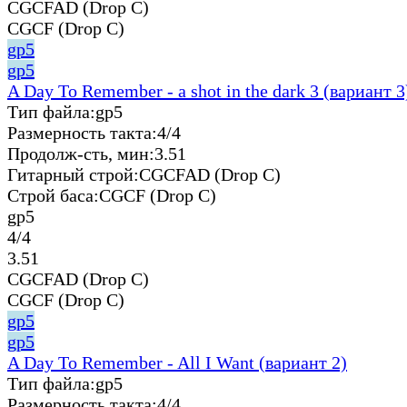
CGCFAD (Drop C)
CGCF (Drop C)
gp5
gp5
A Day To Remember - a shot in the dark 3 (вариант 3
Тип файла:
gp5
Размерность такта:
4/4
Продолж-сть, мин:
3.51
Гитарный строй:
CGCFAD (Drop C)
Строй баса:
CGCF (Drop C)
gp5
4/4
3.51
CGCFAD (Drop C)
CGCF (Drop C)
gp5
gp5
A Day To Remember - All I Want (вариант 2)
Тип файла:
gp5
Размерность такта:
4/4