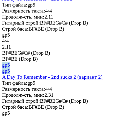
Тип файла:
gp5
Размерность такта:
4/4
Продолж-сть, мин:
2.11
Гитарный строй:
BF#BEG#C# (Drop B)
Строй баса:
BF#BE (Drop B)
gp5
4/4
2.11
BF#BEG#C# (Drop B)
BF#BE (Drop B)
gp5
gp5
A Day To Remember - 2nd sucks 2 (вариант 2)
Тип файла:
gp5
Размерность такта:
4/4
Продолж-сть, мин:
2.31
Гитарный строй:
BF#BEG#C# (Drop B)
Строй баса:
BF#BE (Drop B)
gp5