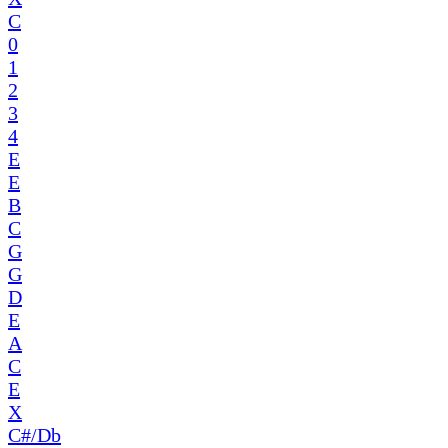
C
0
1
2
3
4
E
E
B
C
G
G
D
E
A
C
E
X
C#/Db