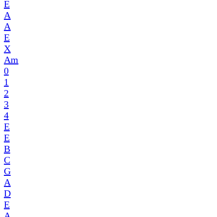
E
A
A
E
X
Am
0
1
2
3
4
E
E
B
C
G
A
D
E
A