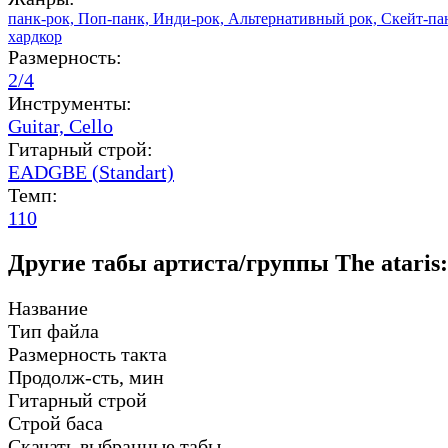
панк-рок,
Поп-панк,
Инди-рок,
Альтернативный рок,
Скейт-па
хардкор
Размерность:
2/4
Инструменты:
Guitar,
Cello
Гитарный строй:
EADGBE (Standart)
Темп:
110
Другие табы артиста/группы The ataris:
Название
Тип файла
Размерность такта
Продолж-сть, мин
Гитарный строй
Строй баса
Скачать выбранные табы