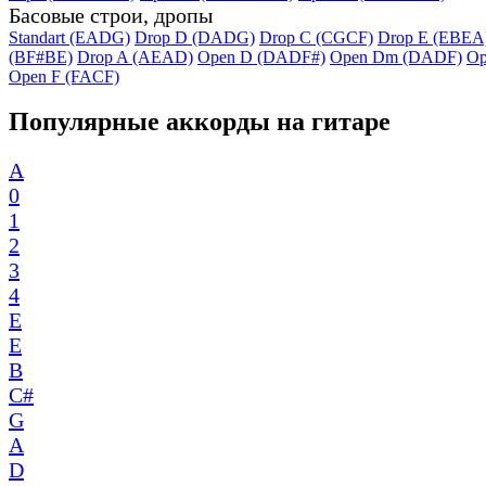
Басовые строи, дропы
Standart (EADG)
Drop D (DADG)
Drop C (CGCF)
Drop E (EBEA
(BF#BE)
Drop A (AEAD)
Open D (DADF#)
Open Dm (DADF)
Op
Open F (FACF)
Популярные аккорды на гитаре
A
0
1
2
3
4
E
E
B
C#
G
A
D