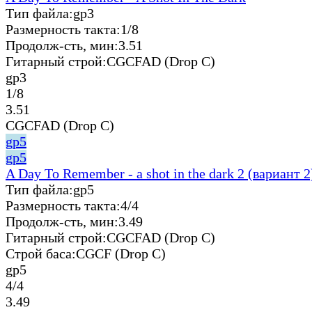
Тип файла:
gp3
Размерность такта:
1/8
Продолж-сть, мин:
3.51
Гитарный строй:
CGCFAD (Drop C)
gp3
1/8
3.51
CGCFAD (Drop C)
gp5
gp5
A Day To Remember - a shot in the dark 2 (вариант 2
Тип файла:
gp5
Размерность такта:
4/4
Продолж-сть, мин:
3.49
Гитарный строй:
CGCFAD (Drop C)
Строй баса:
CGCF (Drop C)
gp5
4/4
3.49