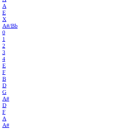
A
E
X
A#/Bb
0
1
2
3
4
E
F
B
D
G
A#
D
F
A
A#