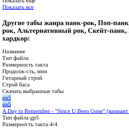
Показать еще
Показать все
Другие табы жанра панк-рок, Поп-панк
рок, Альтернативный рок, Скейт-панк,
хардкор:
Название
Тип файла
Размерность такта
Продолж-сть, мин
Гитарный строй
Строй баса
Скачать выбранные табы
gp5
gp5
A Day to Remember - "Since U Been Gone" (вариант
Тип файла:
gp5
Размерность такта:
4/4