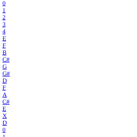
0
1
2
3
4
E
F
B
C#
G
G#
D
F
A
C#
E
X
D
0
1