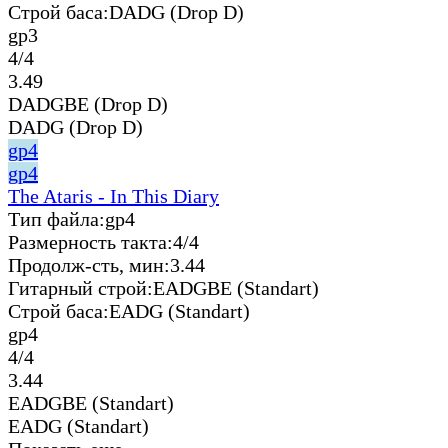
Строй баса:
DADG (Drop D)
gp3
4/4
3.49
DADGBE (Drop D)
DADG (Drop D)
gp4
gp4
The Ataris - In This Diary
Тип файла:
gp4
Размерность такта:
4/4
Продолж-сть, мин:
3.44
Гитарный строй:
EADGBE (Standart)
Строй баса:
EADG (Standart)
gp4
4/4
3.44
EADGBE (Standart)
EADG (Standart)