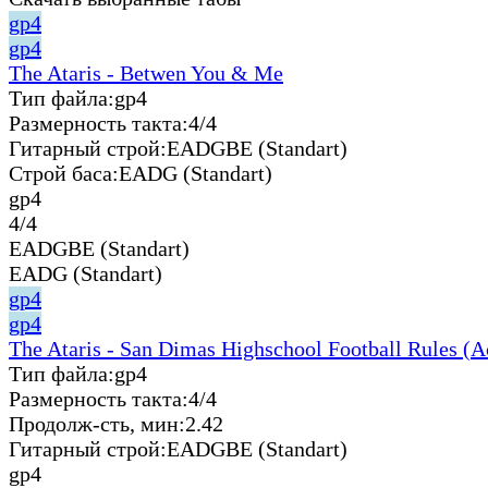
gp4
gp4
The Ataris - Betwen You & Me
Тип файла:
gp4
Размерность такта:
4/4
Гитарный строй:
EADGBE (Standart)
Строй баса:
EADG (Standart)
gp4
4/4
EADGBE (Standart)
EADG (Standart)
gp4
gp4
The Ataris - San Dimas Highschool Football Rules (A
Тип файла:
gp4
Размерность такта:
4/4
Продолж-сть, мин:
2.42
Гитарный строй:
EADGBE (Standart)
gp4