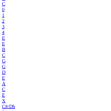
C
0
1
2
3
4
E
E
B
C
G
G
D
E
A
C
E
X
C#/Db