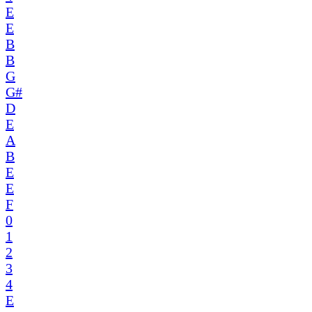
E
E
B
B
G
G#
D
E
A
B
E
E
F
0
1
2
3
4
E