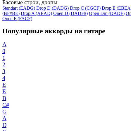
Басовые строи, дропы
Standart (EADG)
Drop D (DADG)
Drop C (CGCF)
Drop E (EBEA
(BF#BE)
Drop A (AEAD)
Open D (DADF#)
Open Dm (DADF)
Op
Open F (FACF)
Популярные аккорды на гитаре
A
0
1
2
3
4
E
E
B
C#
G
A
D