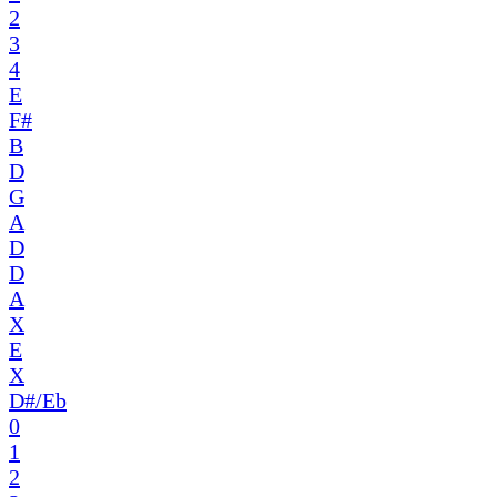
2
3
4
E
F#
B
D
G
A
D
D
A
X
E
X
D#/Eb
0
1
2