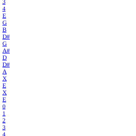
3
4
E
G
B
D#
G
A#
D
D#
A
X
E
X
E
0
1
2
3
4