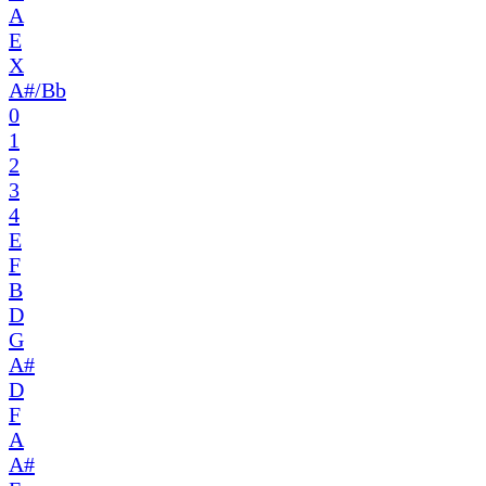
A
E
X
A#/Bb
0
1
2
3
4
E
F
B
D
G
A#
D
F
A
A#