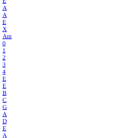
E
A
A
E
X
Am
0
1
2
3
4
E
E
B
C
G
A
D
E
A