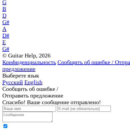
G
B
D
G#
A
D#
E
G#
© Guitar Help, 2026
Конфиденциальность
Сообщить об ошибке / Отпр
предложение
Выберете язык
Русский
English
Сообщить об ошибке /
Отправить предложение
Спасибо! Ваше сообщение отправлено!