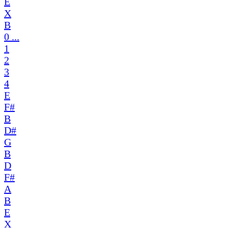
E
X
B
0 ...
1
2
3
4
E
F#
B
D#
G
B
D
F#
A
B
E
X