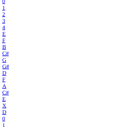
0
1
2
3
4
E
F
B
C#
G
G#
D
F
A
C#
E
X
D
0
1