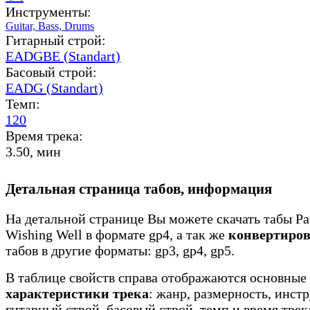
Инструменты:
Guitar,
Bass,
Drums
Гитарный строй:
EADGBE (Standart)
Басовый строй:
EADG (Standart)
Темп:
120
Время трека:
3.50, мин
Детальная страница табов, информация
На детальной странице Вы можете скачать табы Pau
Wishing Well в формате gp4, а так же
конвертиров
табов в другие форматы: gp3, gp4, gp5.
В таблице свойств справа отображаются основные
характеристики трека
: жанр, размерность, инст
гитарный строй, басовый строй, темп и время трек