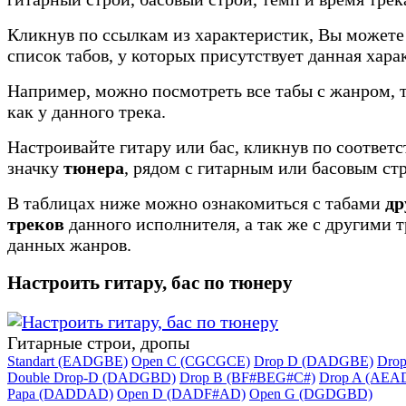
Кликнув по ссылкам из характеристик, Вы можете
список табов, у которых присутствует данная хара
Например, можно посмотреть все табы с жанром, 
как у данного трека.
Настроивайте гитару или бас, кликнув по соотве
значку
тюнера
, рядом с гитарным или басовым ст
В таблицах ниже можно ознакомиться с табами
др
треков
данного исполнителя, а так же с другими 
данных жанров.
Настроить гитару, бас по тюнеру
Гитарные строи, дропы
Standart (EADGBE)
Open C (CGCGCE)
Drop D (DADGBE)
Dro
Double Drop-D (DADGBD)
Drop B (BF#BEG#C#)
Drop A (AEA
Papa (DADDAD)
Open D (DADF#AD)
Open G (DGDGBD)