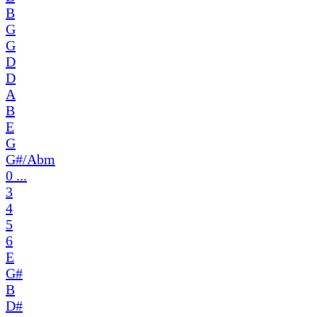
B
G
G
D
D
A
B
E
G
G#/Abm
0 ...
3
4
5
6
E
G#
B
D#