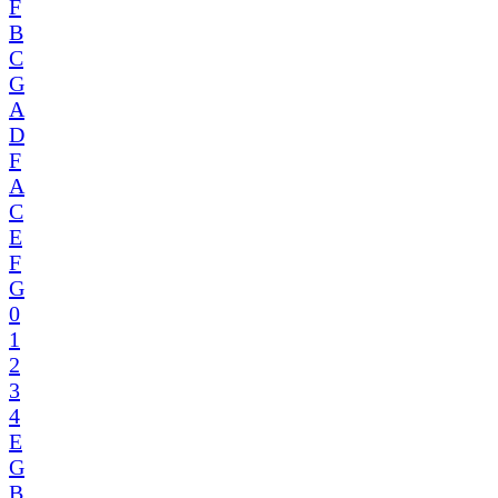
F
B
C
G
A
D
F
A
C
E
F
G
0
1
2
3
4
E
G
B