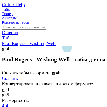
Guitar Help
Табы
Тюнер
Аккорды
Конвертер табов
Главная
Табы
Paul Rogers - Wishing Well
gp4
Paul Rogers - Wishing Well - табы для г
Скачать табы в формате
gp4
:
Скачать
Конвертировать и скачать в другом формате:
gp3
gp5
Размерность:
4/4