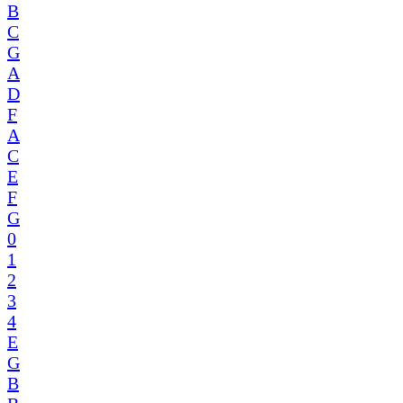
B
C
G
A
D
F
A
C
E
F
G
0
1
2
3
4
E
G
B