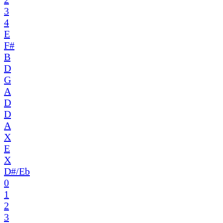
3
4
E
F#
B
D
G
A
D
D
A
X
E
X
D#/Eb
0
1
2
3