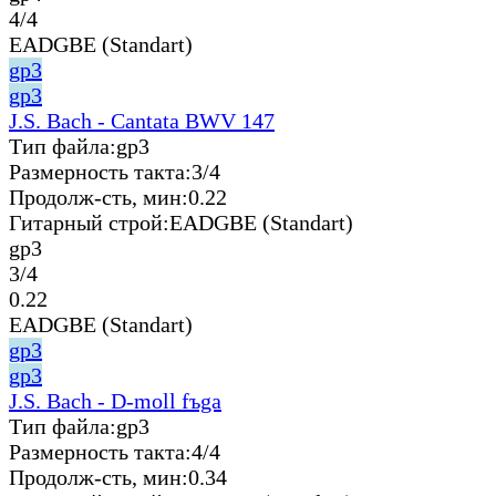
4/4
EADGBE (Standart)
gp3
gp3
J.S. Bach - Cantata BWV 147
Тип файла:
gp3
Размерность такта:
3/4
Продолж-сть, мин:
0.22
Гитарный строй:
EADGBE (Standart)
gp3
3/4
0.22
EADGBE (Standart)
gp3
gp3
J.S. Bach - D-moll fъga
Тип файла:
gp3
Размерность такта:
4/4
Продолж-сть, мин:
0.34