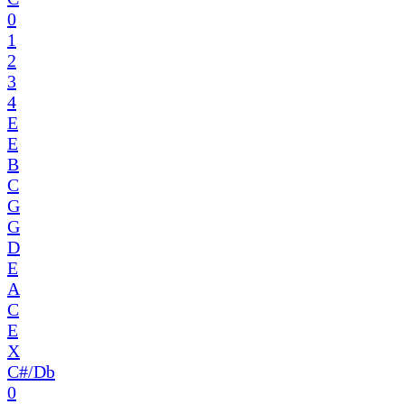
0
1
2
3
4
E
E
B
C
G
G
D
E
A
C
E
X
C#/Db
0