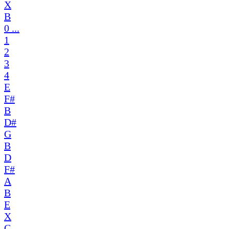
X
B
0 ...
1
2
3
4
E
F#
B
D#
G
B
D
F#
A
B
E
X
C