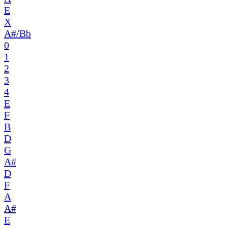
E
X
A#/Bb
0
1
2
3
4
E
F
B
D
G
A#
D
F
A
A#
E