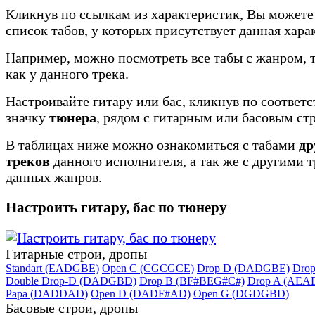
Кликнув по ссылкам из характеристик, Вы можете
список табов, у которых присутствует данная хара
Например, можно посмотреть все табы с жанром, 
как у данного трека.
Настроивайте гитару или бас, кликнув по соотве
значку
тюнера
, рядом с гитарным или басовым ст
В таблицах ниже можно ознакомиться с табами
др
треков
данного исполнителя, а так же с другими 
данных жанров.
Настроить гитару, бас по тюнеру
Гитарные строи, дропы
Standart (EADGBE)
Open C (CGCGCE)
Drop D (DADGBE)
Dro
Double Drop-D (DADGBD)
Drop B (BF#BEG#C#)
Drop A (AEA
Papa (DADDAD)
Open D (DADF#AD)
Open G (DGDGBD)
Басовые строи, дропы