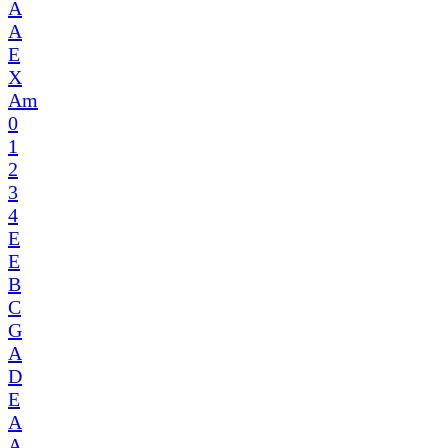
A
A
E
X
Am
0
1
2
3
4
E
E
B
C
G
A
D
E
A
A