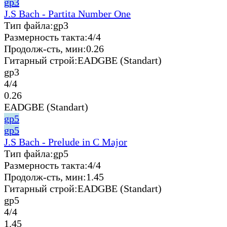
gp3
J.S Bach - Partita Number One
Тип файла:
gp3
Размерность такта:
4/4
Продолж-сть, мин:
0.26
Гитарный строй:
EADGBE (Standart)
gp3
4/4
0.26
EADGBE (Standart)
gp5
gp5
J.S Bach - Prelude in C Major
Тип файла:
gp5
Размерность такта:
4/4
Продолж-сть, мин:
1.45
Гитарный строй:
EADGBE (Standart)
gp5
4/4
1.45