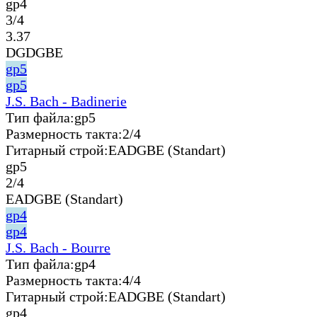
gp4
3/4
3.37
DGDGBE
gp5
gp5
J.S. Bach - Badinerie
Тип файла:
gp5
Размерность такта:
2/4
Гитарный строй:
EADGBE (Standart)
gp5
2/4
EADGBE (Standart)
gp4
gp4
J.S. Bach - Bourre
Тип файла:
gp4
Размерность такта:
4/4
Гитарный строй:
EADGBE (Standart)
gp4