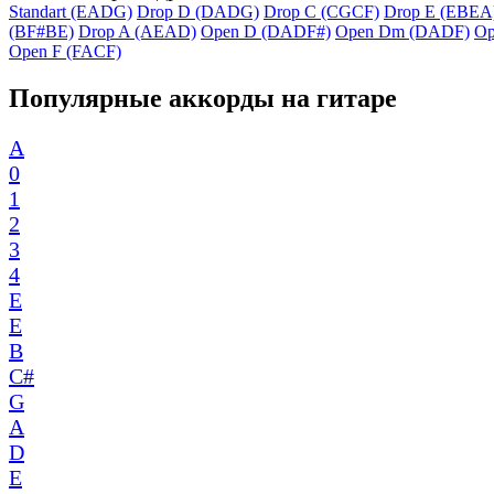
Standart (EADG)
Drop D (DADG)
Drop C (CGCF)
Drop E (EBEA
(BF#BE)
Drop A (AEAD)
Open D (DADF#)
Open Dm (DADF)
Op
Open F (FACF)
Популярные аккорды на гитаре
A
0
1
2
3
4
E
E
B
C#
G
A
D
E