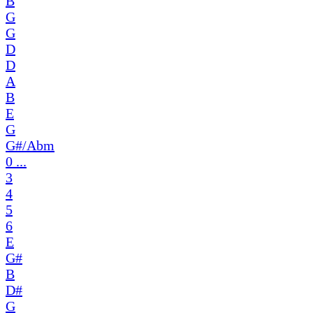
B
G
G
D
D
A
B
E
G
G#/Abm
0 ...
3
4
5
6
E
G#
B
D#
G