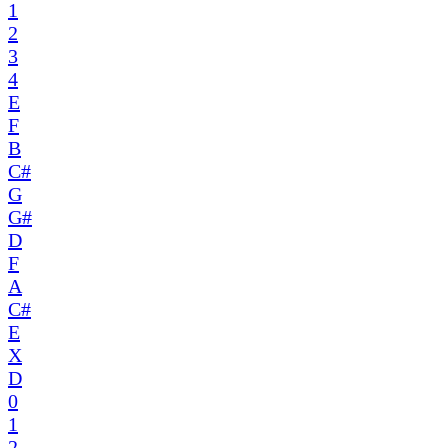
1
2
3
4
E
F
B
C#
G
G#
D
F
A
C#
E
X
D
0
1
2