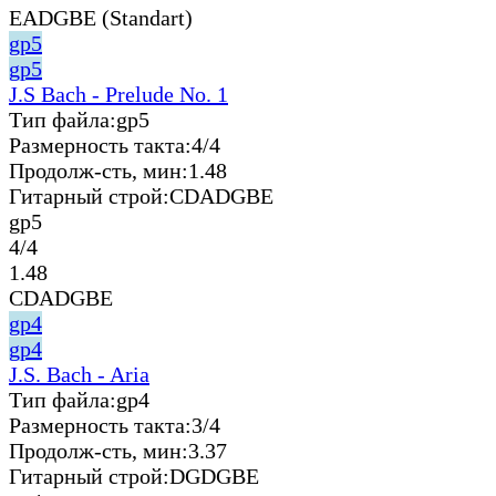
EADGBE (Standart)
gp5
gp5
J.S Bach - Prelude No. 1
Тип файла:
gp5
Размерность такта:
4/4
Продолж-сть, мин:
1.48
Гитарный строй:
CDADGBE
gp5
4/4
1.48
CDADGBE
gp4
gp4
J.S. Bach - Aria
Тип файла:
gp4
Размерность такта:
3/4
Продолж-сть, мин:
3.37
Гитарный строй:
DGDGBE