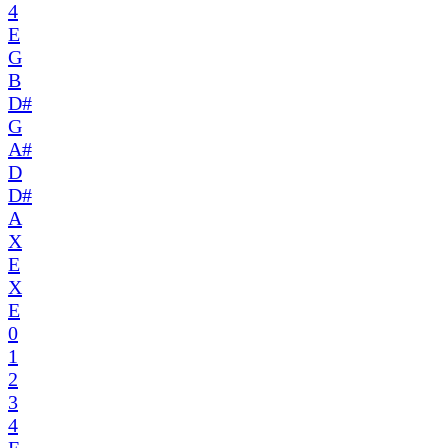
4
E
G
B
D#
G
A#
D
D#
A
X
E
X
E
0
1
2
3
4
E