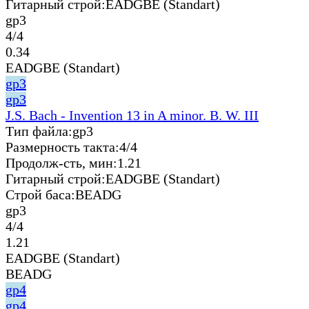
Гитарный строй:
EADGBE (Standart)
gp3
4/4
0.34
EADGBE (Standart)
gp3
gp3
J.S. Bach - Invention 13 in A minor. B. W. III
Тип файла:
gp3
Размерность такта:
4/4
Продолж-сть, мин:
1.21
Гитарный строй:
EADGBE (Standart)
Строй баса:
BEADG
gp3
4/4
1.21
EADGBE (Standart)
BEADG
gp4
gp4