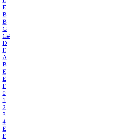
E
B
B
G
G#
D
E
A
B
E
E
F
0
1
2
3
4
E
F