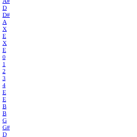
A#
D
D#
A
X
E
X
E
0
1
2
3
4
E
E
B
B
G
G#
D