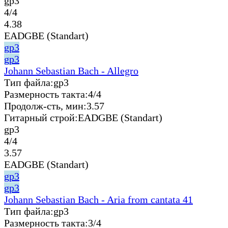
gp3
4/4
4.38
EADGBE (Standart)
gp3
gp3
Johann Sebastian Bach - Allegro
Тип файла:
gp3
Размерность такта:
4/4
Продолж-сть, мин:
3.57
Гитарный строй:
EADGBE (Standart)
gp3
4/4
3.57
EADGBE (Standart)
gp3
gp3
Johann Sebastian Bach - Aria from cantata 41
Тип файла:
gp3
Размерность такта:
3/4