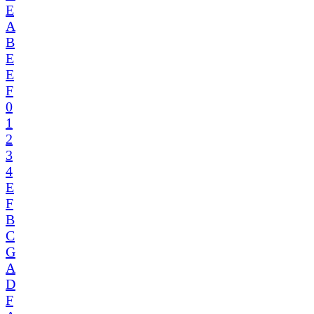
E
A
B
E
E
F
0
1
2
3
4
E
F
B
C
G
A
D
F