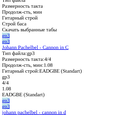
Размерность такта
Продолж-сть, мин
Гитарный строй
Строй баса
Скачать выбранные табы
gp3
gp3
Johann Pachelbel - Cannon in C
Тип файла:
gp3
Размерность такта:
4/4
Продолж-сть, мин:
1.08
Гитарный строй:
EADGBE (Standart)
gp3
4/4
1.08
EADGBE (Standart)
gp3
gp3
johann pachelbel - cannon in d