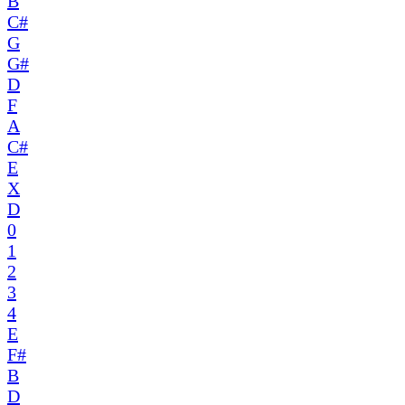
B
C#
G
G#
D
F
A
C#
E
X
D
0
1
2
3
4
E
F#
B
D