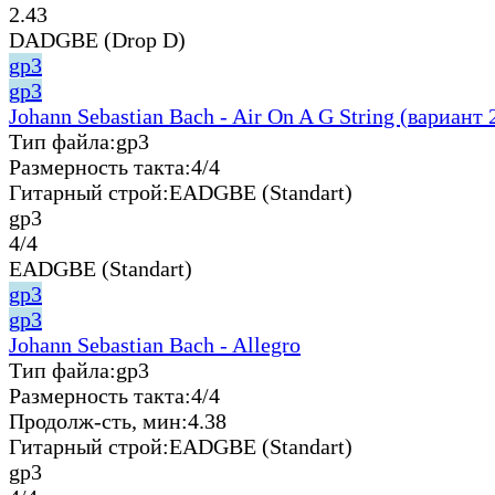
2.43
DADGBE (Drop D)
gp3
gp3
Johann Sebastian Bach - Air On A G String (вариант 
Тип файла:
gp3
Размерность такта:
4/4
Гитарный строй:
EADGBE (Standart)
gp3
4/4
EADGBE (Standart)
gp3
gp3
Johann Sebastian Bach - Allegro
Тип файла:
gp3
Размерность такта:
4/4
Продолж-сть, мин:
4.38
Гитарный строй:
EADGBE (Standart)
gp3