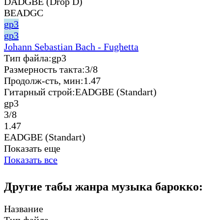
DADGBE (Drop D)
BEADGC
gp3
gp3
Johann Sebastian Bach - Fughetta
Тип файла:
gp3
Размерность такта:
3/8
Продолж-сть, мин:
1.47
Гитарный строй:
EADGBE (Standart)
gp3
3/8
1.47
EADGBE (Standart)
Показать еще
Показать все
Другие табы жанра музыка барокко:
Название
Тип файла