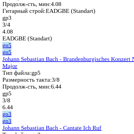
Продолж-сть, мин:
4.08
Гитарный строй:
EADGBE (Standart)
gp3
3/4
4.08
EADGBE (Standart)
gp5
gp5
Johann Sebastian Bach - Brandenburgisches Konzert N
Major
Тип файла:
gp5
Размерность такта:
3/8
Продолж-сть, мин:
6.44
gp5
3/8
6.44
gp3
gp3
Johann Sebastian Bach - Cantate Ich Ruf