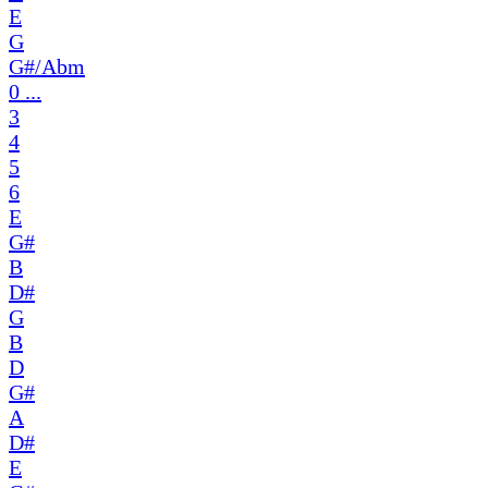
E
G
G#/Abm
0 ...
3
4
5
6
E
G#
B
D#
G
B
D
G#
A
D#
E