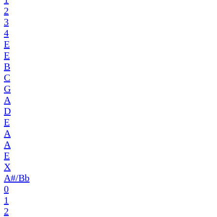
2
3
4
E
E
B
C
G
A
D
E
A
A
E
X
A#/Bb
0
1
2