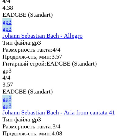
4/4
4.38
EADGBE (Standart)
gp3
gp3
Johann Sebastian Bach - Allegro
Тип файла:
gp3
Размерность такта:
4/4
Продолж-сть, мин:
3.57
Гитарный строй:
EADGBE (Standart)
gp3
4/4
3.57
EADGBE (Standart)
gp3
gp3
Johann Sebastian Bach - Aria from cantata 41
Тип файла:
gp3
Размерность такта:
3/4
Продолж-сть, мин:
4.08