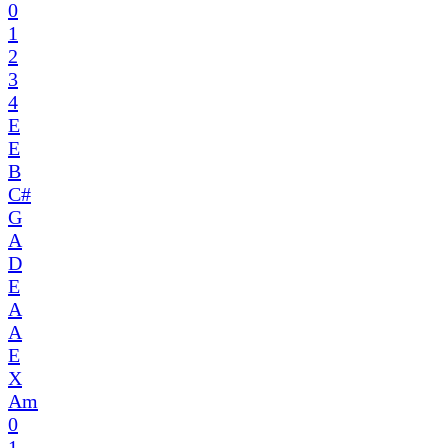
0
1
2
3
4
E
E
B
C#
G
A
D
E
A
A
E
X
Am
0
1