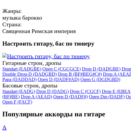
Жанры:
музыка барокко
Страна:
Священная Римская империя
Настроить гитару, бас по тюнеру
Гитарные строи, дропы
Standart (EADGBE)
Open C (CGCGCE)
Drop D (DADGBE)
Dro
Double Drop-D (DADGBD)
Drop B (BF#BEG#C#)
Drop A (AEA
Papa (DADDAD)
Open D (DADF#AD)
Open G (DGDGBD)
Басовые строи, дропы
Standart (EADG)
Drop D (DADG)
Drop C (CGCF)
Drop E (EBEA
(BF#BE)
Drop A (AEAD)
Open D (DADF#)
Open Dm (DADF)
Op
Open F (FACF)
Популярные аккорды на гитаре
A