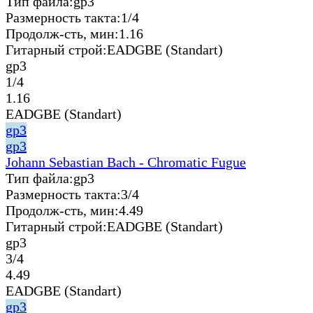
Тип файла:
gp3
Размерность такта:
1/4
Продолж-сть, мин:
1.16
Гитарный строй:
EADGBE (Standart)
gp3
1/4
1.16
EADGBE (Standart)
gp3
gp3
Johann Sebastian Bach - Chromatic Fugue
Тип файла:
gp3
Размерность такта:
3/4
Продолж-сть, мин:
4.49
Гитарный строй:
EADGBE (Standart)
gp3
3/4
4.49
EADGBE (Standart)
gp3