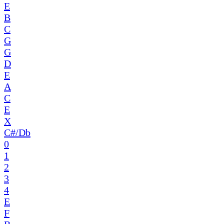
E
B
C
G
G
D
E
A
C
E
X
C#/Db
0
1
2
3
4
E
F