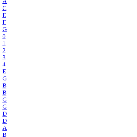
A
C
E
F
G
0
1
2
3
4
E
G
B
B
G
G
D
D
A
B