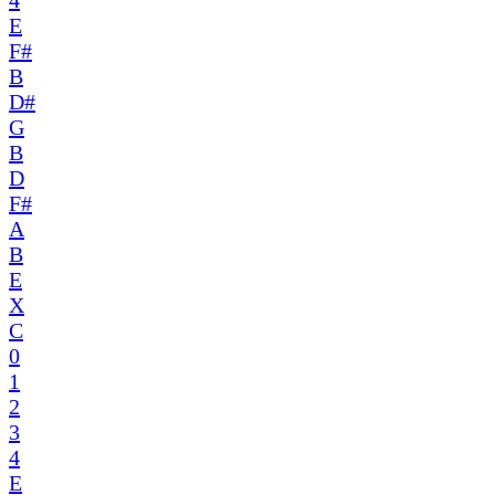
4
E
F#
B
D#
G
B
D
F#
A
B
E
X
C
0
1
2
3
4
E