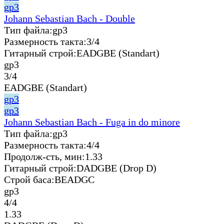
gp3
Johann Sebastian Bach - Double
Тип файла:
gp3
Размерность такта:
3/4
Гитарный строй:
EADGBE (Standart)
gp3
3/4
EADGBE (Standart)
gp3
gp3
Johann Sebastian Bach - Fuga in do minore
Тип файла:
gp3
Размерность такта:
4/4
Продолж-сть, мин:
1.33
Гитарный строй:
DADGBE (Drop D)
Строй баса:
BEADGC
gp3
4/4
1.33