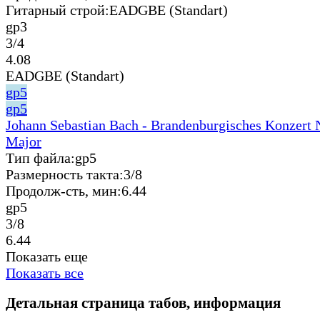
Гитарный строй:
EADGBE (Standart)
gp3
3/4
4.08
EADGBE (Standart)
gp5
gp5
Johann Sebastian Bach - Brandenburgisches Konzert N
Major
Тип файла:
gp5
Размерность такта:
3/8
Продолж-сть, мин:
6.44
gp5
3/8
6.44
Показать еще
Показать все
Детальная страница табов, информация