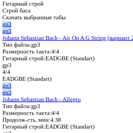
Гитарный строй
Строй баса
Скачать выбранные табы
gp3
gp3
Johann Sebastian Bach - Air On A G String (вариант 
Тип файла:
gp3
Размерность такта:
4/4
Гитарный строй:
EADGBE (Standart)
gp3
4/4
EADGBE (Standart)
gp3
gp3
Johann Sebastian Bach - Allegro
Тип файла:
gp3
Размерность такта:
4/4
Продолж-сть, мин:
4.38
Гитарный строй:
EADGBE (Standart)