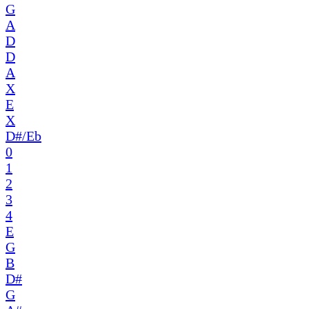
G
A
D
D
A
X
E
X
D#/Eb
0
1
2
3
4
E
G
B
D#
G