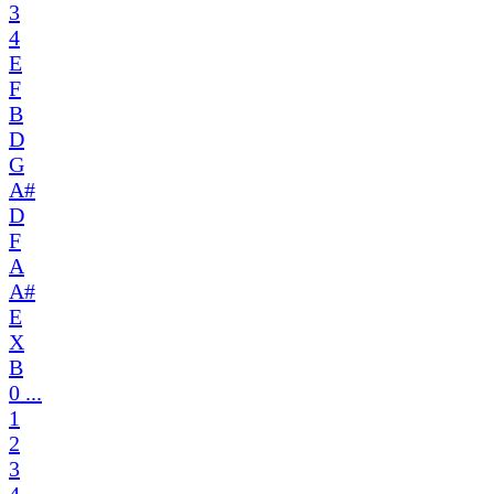
3
4
E
F
B
D
G
A#
D
F
A
A#
E
X
B
0 ...
1
2
3