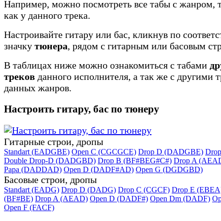
Например, можно посмотреть все табы с жанром, 
как у данного трека.
Настроивайте гитару или бас, кликнув по соотве
значку
тюнера
, рядом с гитарным или басовым ст
В таблицах ниже можно ознакомиться с табами
др
треков
данного исполнителя, а так же с другими 
данных жанров.
Настроить гитару, бас по тюнеру
Гитарные строи, дропы
Standart (EADGBE)
Open C (CGCGCE)
Drop D (DADGBE)
Dro
Double Drop-D (DADGBD)
Drop B (BF#BEG#C#)
Drop A (AEA
Papa (DADDAD)
Open D (DADF#AD)
Open G (DGDGBD)
Басовые строи, дропы
Standart (EADG)
Drop D (DADG)
Drop C (CGCF)
Drop E (EBEA
(BF#BE)
Drop A (AEAD)
Open D (DADF#)
Open Dm (DADF)
Op
Open F (FACF)