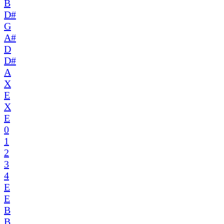
B
D#
G
A#
D
D#
A
X
E
X
E
0
1
2
3
4
E
E
B
B