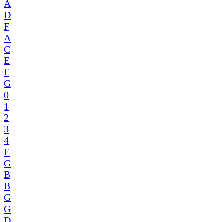
A
D
F
A
C
E
F
G
0
1
2
3
4
E
G
B
B
G
G
D