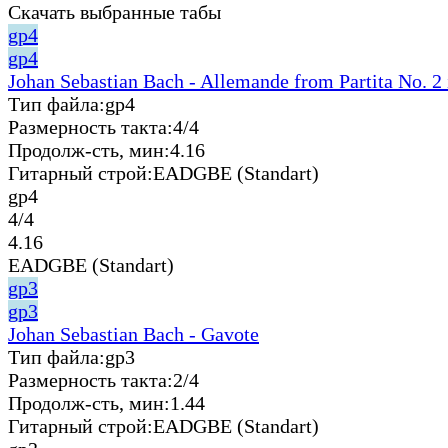
Скачать выбранные табы
gp4
gp4
Johan Sebastian Bach - Allemande from Partita No. 2 
Тип файла:
gp4
Размерность такта:
4/4
Продолж-сть, мин:
4.16
Гитарный строй:
EADGBE (Standart)
gp4
4/4
4.16
EADGBE (Standart)
gp3
gp3
Johan Sebastian Bach - Gavote
Тип файла:
gp3
Размерность такта:
2/4
Продолж-сть, мин:
1.44
Гитарный строй:
EADGBE (Standart)