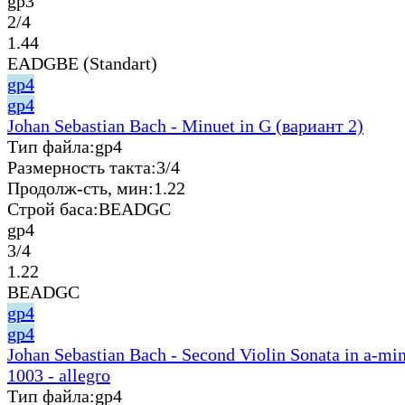
gp3
2/4
1.44
EADGBE (Standart)
gp4
gp4
Johan Sebastian Bach - Minuet in G (вариант 2)
Тип файла:
gp4
Размерность такта:
3/4
Продолж-сть, мин:
1.22
Строй баса:
BEADGC
gp4
3/4
1.22
BEADGC
gp4
gp4
Johan Sebastian Bach - Second Violin Sonata in a-m
1003 - allegro
Тип файла:
gp4