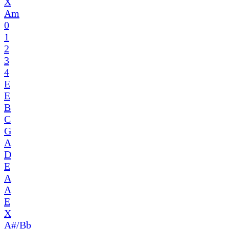
X
Am
0
1
2
3
4
E
E
B
C
G
A
D
E
A
A
E
X
A#/Bb