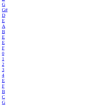
G
G#
D
E
A
B
E
E
F
0
1
2
3
4
E
F
B
C
G