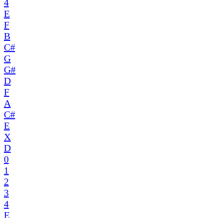
4
E
F
B
C#
G
G#
D
F
A
C#
E
X
D
0
1
2
3
4
E