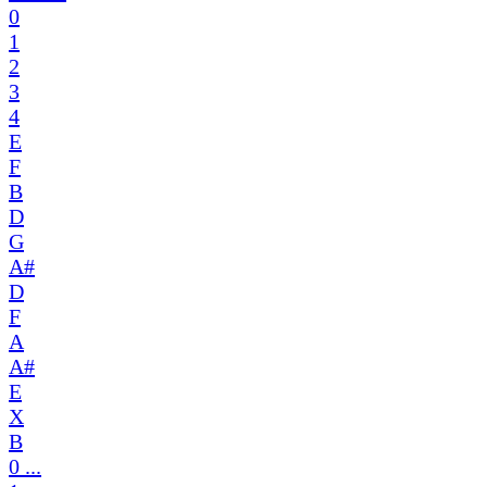
0
1
2
3
4
E
F
B
D
G
A#
D
F
A
A#
E
X
B
0 ...