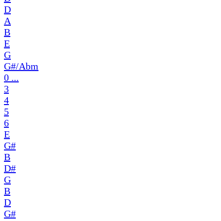
D
A
B
E
G
G#/Abm
0 ...
3
4
5
6
E
G#
B
D#
G
B
D
G#