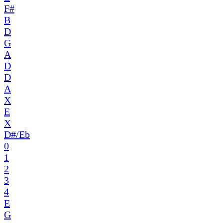
F#
B
D
G
A
D
D
A
X
E
X
D#/Eb
0
1
2
3
4
E
G