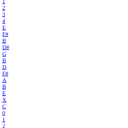
1
2
3
4
E
F#
B
D#
G
B
D
F#
A
B
E
X
C
0
1
2