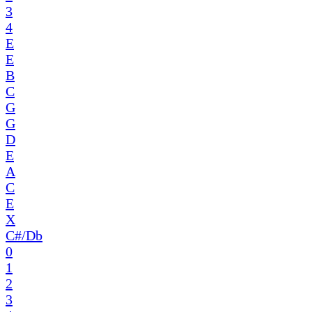
3
4
E
E
B
C
G
G
D
E
A
C
E
X
C#/Db
0
1
2
3