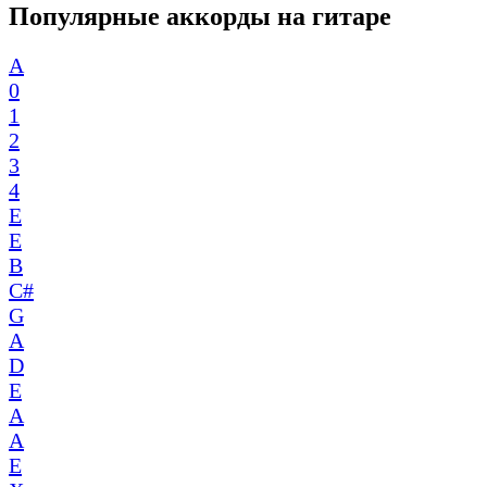
Популярные аккорды на гитаре
A
0
1
2
3
4
E
E
B
C#
G
A
D
E
A
A
E