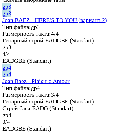
gp3
gp3
Joan BAEZ - HERE'S TO YOU (вариант 2)
Тип файла:
gp3
Размерность такта:
4/4
Гитарный строй:
EADGBE (Standart)
gp3
4/4
EADGBE (Standart)
gp4
gp4
Joan Baez - Plaisir d'Amour
Тип файла:
gp4
Размерность такта:
3/4
Гитарный строй:
EADGBE (Standart)
Строй баса:
EADG (Standart)
gp4
3/4
EADGBE (Standart)