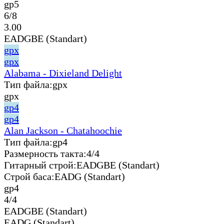
gp5
6/8
3.00
EADGBE (Standart)
gpx
gpx
Alabama - Dixieland Delight
Тип файла:
gpx
gpx
gp4
gp4
Alan Jackson - Chatahoochie
Тип файла:
gp4
Размерность такта:
4/4
Гитарный строй:
EADGBE (Standart)
Строй баса:
EADG (Standart)
gp4
4/4
EADGBE (Standart)
EADG (Standart)