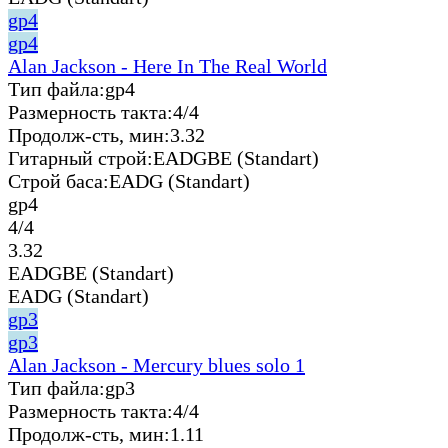
gp4
gp4
Alan Jackson - Here In The Real World
Тип файла:
gp4
Размерность такта:
4/4
Продолж-сть, мин:
3.32
Гитарный строй:
EADGBE (Standart)
Строй баса:
EADG (Standart)
gp4
4/4
3.32
EADGBE (Standart)
EADG (Standart)
gp3
gp3
Alan Jackson - Mercury blues solo 1
Тип файла:
gp3
Размерность такта:
4/4
Продолж-сть, мин:
1.11