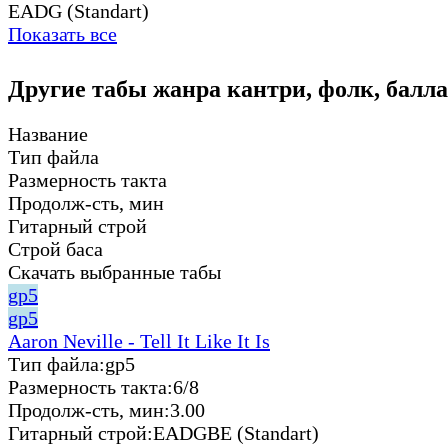
EADG (Standart)
Показать все
Другие табы жанра кантри, фолк, балла
Название
Тип файла
Размерность такта
Продолж-сть, мин
Гитарный строй
Строй баса
Скачать выбранные табы
gp5
gp5
Aaron Neville - Tell It Like It Is
Тип файла:
gp5
Размерность такта:
6/8
Продолж-сть, мин:
3.00
Гитарный строй:
EADGBE (Standart)