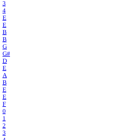
3
4
E
E
B
B
G
G#
D
E
A
B
E
E
F
0
1
2
3
4