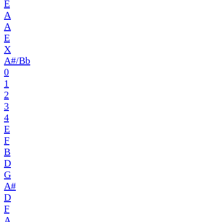
E
A
A
E
X
A#/Bb
0
1
2
3
4
E
F
B
D
G
A#
D
F
A