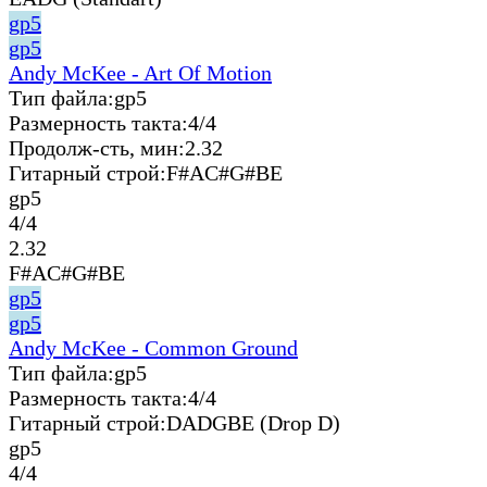
gp5
gp5
Andy McKee - Art Of Motion
Тип файла:
gp5
Размерность такта:
4/4
Продолж-сть, мин:
2.32
Гитарный строй:
F#AC#G#BE
gp5
4/4
2.32
F#AC#G#BE
gp5
gp5
Andy McKee - Common Ground
Тип файла:
gp5
Размерность такта:
4/4
Гитарный строй:
DADGBE (Drop D)
gp5
4/4