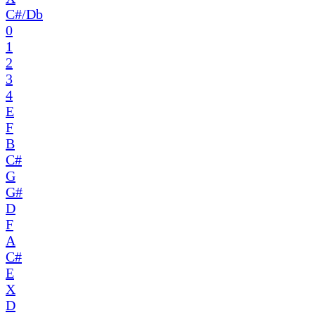
C#/Db
0
1
2
3
4
E
F
B
C#
G
G#
D
F
A
C#
E
X
D