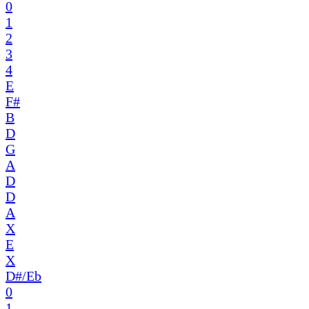
0
1
2
3
4
E
F#
B
D
G
A
D
D
A
X
E
X
D#/Eb
0
1