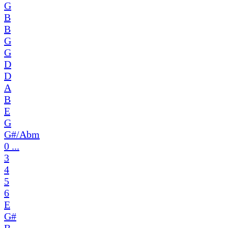
G
B
B
G
G
D
D
A
B
E
G
G#/Abm
0 ...
3
4
5
6
E
G#