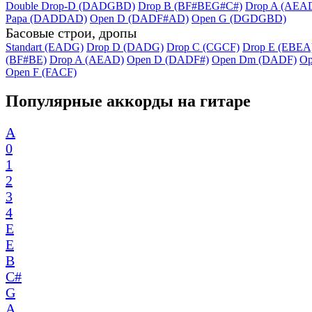
Double Drop-D (DADGBD)
Drop B (BF#BEG#C#)
Drop A (AEA
Papa (DADDAD)
Open D (DADF#AD)
Open G (DGDGBD)
Басовые строи, дропы
Standart (EADG)
Drop D (DADG)
Drop C (CGCF)
Drop E (EBEA
(BF#BE)
Drop A (AEAD)
Open D (DADF#)
Open Dm (DADF)
Op
Open F (FACF)
Популярные аккорды на гитаре
A
0
1
2
3
4
E
E
B
C#
G
A