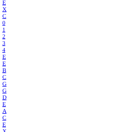
E
X
C
0
1
2
3
4
E
E
B
C
G
G
D
E
A
C
E
X