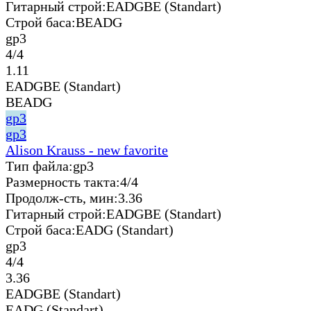
Гитарный строй:
EADGBE (Standart)
Строй баса:
BEADG
gp3
4/4
1.11
EADGBE (Standart)
BEADG
gp3
gp3
Alison Krauss - new favorite
Тип файла:
gp3
Размерность такта:
4/4
Продолж-сть, мин:
3.36
Гитарный строй:
EADGBE (Standart)
Строй баса:
EADG (Standart)
gp3
4/4
3.36
EADGBE (Standart)
EADG (Standart)