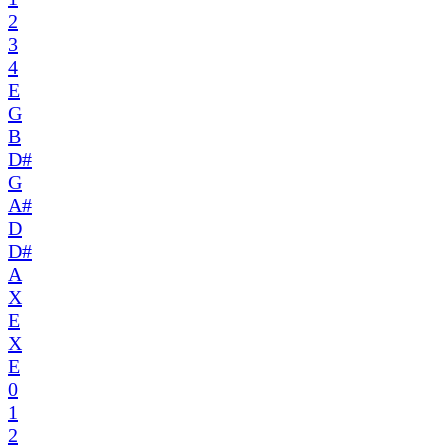
2
3
4
E
G
B
D#
G
A#
D
D#
A
X
E
X
E
0
1
2