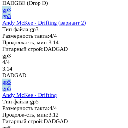
DADGBE (Drop D)
gp3
gp3
Andy McKee - Drifting (вариант 2)
Тип файла:
gp3
Размерность такта:
4/4
Продолж-сть, мин:
3.14
Гитарный строй:
DADGAD
gp3
4/4
3.14
DADGAD
gp5
gp5
Andy McKee - Drifting
Тип файла:
gp5
Размерность такта:
4/4
Продолж-сть, мин:
3.12
Гитарный строй:
DADGAD
gp5