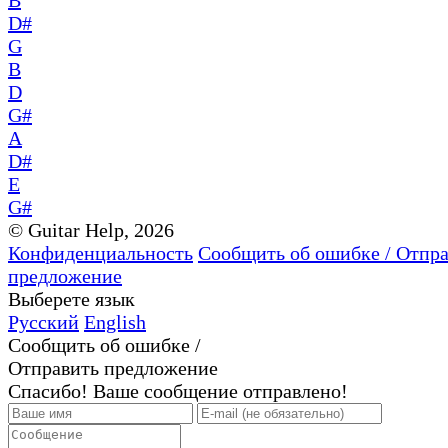
B
D#
G
B
D
G#
A
D#
E
G#
© Guitar Help, 2026
Конфиденциальность
Сообщить об ошибке / Отпр
предложение
Выберете язык
Русский
English
Сообщить об ошибке /
Отправить предложение
Спасибо! Ваше сообщение отправлено!