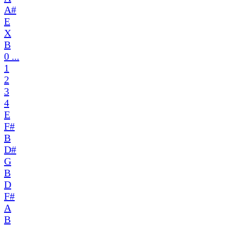
A#
E
X
B
0 ...
1
2
3
4
E
F#
B
D#
G
B
D
F#
A
B