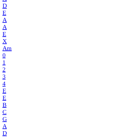
D
E
A
A
E
X
Am
0
1
2
3
4
E
E
B
C
G
A
D