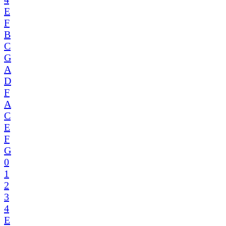
E
F
B
C
G
A
D
F
A
C
E
F
G
0
1
2
3
4
E