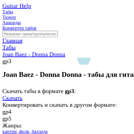
Guitar Help
Табы
Тюнер
Аккорды
Конвертер табов
Главная
Табы
Joan Baez - Donna Donna
gp3
Joan Baez - Donna Donna - табы для гит
Скачать табы в формате
gp3
:
Скачать
Конвертировать и скачать в другом формате:
gp4
gp5
Жанры:
кантри,
фолк,
баллада