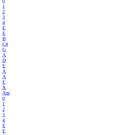
0
1
2
3
4
E
E
B
C#
G
A
D
E
A
A
E
X
Am
0
1
2
3
4
E
E