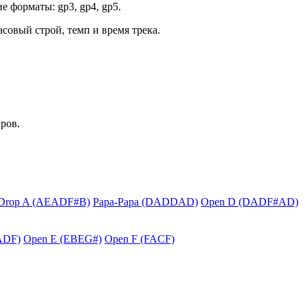
е форматы: gp3, gp4, gp5.
асовый строй, темп и время трека.
ров.
Drop A (AEADF#B)
Papa-Papa (DADDAD)
Open D (DADF#AD)
ADF)
Open E (EBEG#)
Open F (FACF)