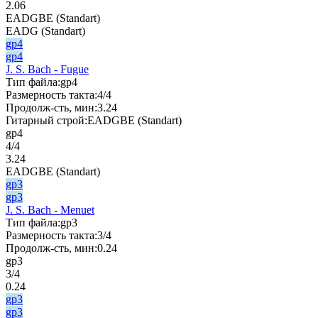
2.06
EADGBE (Standart)
EADG (Standart)
gp4
gp4
J. S. Bach - Fugue
Тип файла:
gp4
Размерность такта:
4/4
Продолж-сть, мин:
3.24
Гитарный строй:
EADGBE (Standart)
gp4
4/4
3.24
EADGBE (Standart)
gp3
gp3
J. S. Bach - Menuet
Тип файла:
gp3
Размерность такта:
3/4
Продолж-сть, мин:
0.24
gp3
3/4
0.24
gp3
gp3