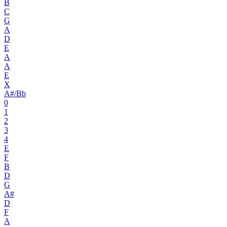
B
C
G
A
D
E
A
A
E
X
A#/Bb
0
1
2
3
4
E
F
B
D
G
A#
D
F
A