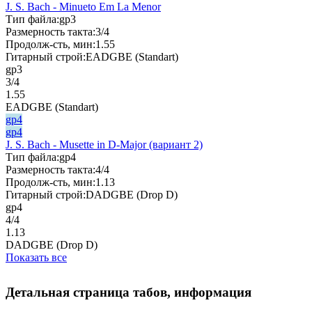
J. S. Bach - Minueto Em La Menor
Тип файла:
gp3
Размерность такта:
3/4
Продолж-сть, мин:
1.55
Гитарный строй:
EADGBE (Standart)
gp3
3/4
1.55
EADGBE (Standart)
gp4
gp4
J. S. Bach - Musette in D-Major (вариант 2)
Тип файла:
gp4
Размерность такта:
4/4
Продолж-сть, мин:
1.13
Гитарный строй:
DADGBE (Drop D)
gp4
4/4
1.13
DADGBE (Drop D)
Показать все
Детальная страница табов, информация