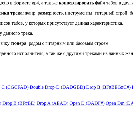
retto в формате gp4, а так же
конвертировать
файл табов в други
тики трека
: жанр, размерность, инструменты, гитарный строй, б
исок табов, у которых присутствует данная характеристика.
у данного трека.
начку
тюнера
, рядом с гитарным или басовым строем.
данного исполнителя, а так же с другими треками из данных жан
p C (CGCFAD)
Double Drop-D (DADGBD)
Drop B (BF#BEG#C#)
)
Drop B (BF#BE)
Drop A (AEAD)
Open D (DADF#)
Open Dm (D