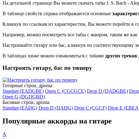
На детальной странице Вы можете скачать табы J. S. Bach - Aleg
В таблице свойств справа отображаются основные
характерис
Кликнув по ссылкам из характеристик, Вы можете перейти в сп
Например, можно посмотреть все табы с жанром, таким же как 
Настроивайте гитару или бас, кликнув по соответствующему з
В таблицах ниже можно ознакомиться с табами
других треков
Настроить гитару, бас по тюнеру
Гитарные строи, дропы
Standart (EADGBE)
Open C (CGCGCE)
Drop D (DADGBE)
Dro
Open G (DGDGBD)
Басовые строи, дропы
Standart (EADG)
Drop D (DADG)
Drop C (CGCF)
Drop E (EBEA
Популярные аккорды на гитаре
A