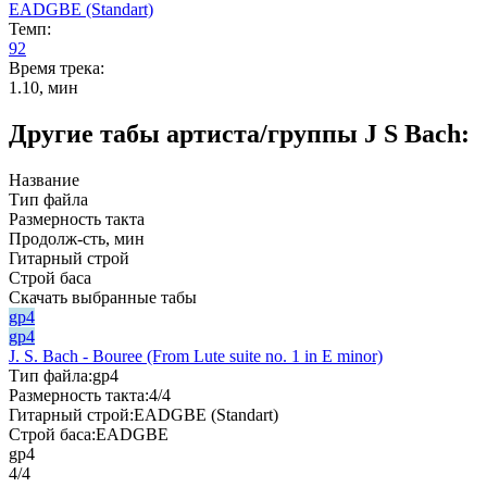
EADGBE (Standart)
Темп:
92
Время трека:
1.10, мин
Другие табы артиста/группы J S Bach:
Название
Тип файла
Размерность такта
Продолж-сть, мин
Гитарный строй
Строй баса
Скачать выбранные табы
gp4
gp4
J. S. Bach - Bouree (From Lute suite no. 1 in E minor)
Тип файла:
gp4
Размерность такта:
4/4
Гитарный строй:
EADGBE (Standart)
Строй баса:
EADGBE
gp4
4/4