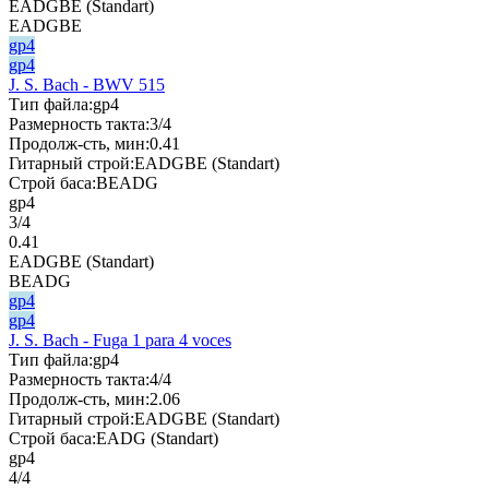
EADGBE (Standart)
EADGBE
gp4
gp4
J. S. Bach - BWV 515
Тип файла:
gp4
Размерность такта:
3/4
Продолж-сть, мин:
0.41
Гитарный строй:
EADGBE (Standart)
Строй баса:
BEADG
gp4
3/4
0.41
EADGBE (Standart)
BEADG
gp4
gp4
J. S. Bach - Fuga 1 para 4 voces
Тип файла:
gp4
Размерность такта:
4/4
Продолж-сть, мин:
2.06
Гитарный строй:
EADGBE (Standart)
Строй баса:
EADG (Standart)
gp4
4/4