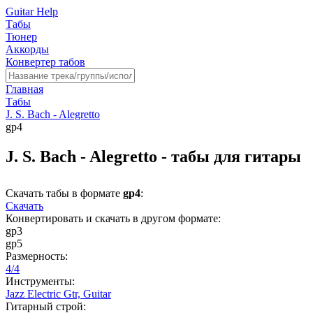
Guitar Help
Табы
Тюнер
Аккорды
Конвертер табов
Главная
Табы
J. S. Bach - Alegretto
gp4
J. S. Bach - Alegretto - табы для гитары
Скачать табы в формате
gp4
:
Скачать
Конвертировать и скачать в другом формате:
gp3
gp5
Размерность:
4/4
Инструменты:
Jazz Electric Gtr,
Guitar
Гитарный строй: