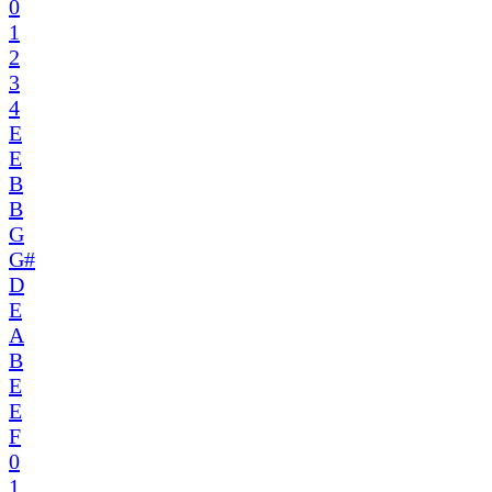
0
1
2
3
4
E
E
B
B
G
G#
D
E
A
B
E
E
F
0
1