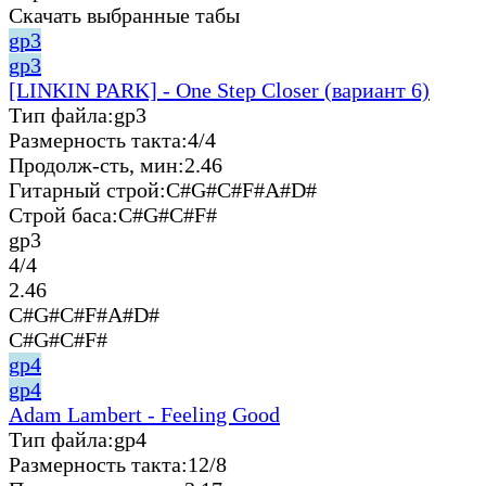
Скачать выбранные табы
gp3
gp3
[LINKIN PARK] - One Step Closer (вариант 6)
Тип файла:
gp3
Размерность такта:
4/4
Продолж-сть, мин:
2.46
Гитарный строй:
C#G#C#F#A#D#
Строй баса:
C#G#C#F#
gp3
4/4
2.46
C#G#C#F#A#D#
C#G#C#F#
gp4
gp4
Adam Lambert - Feeling Good
Тип файла:
gp4
Размерность такта:
12/8