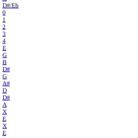
D#/Eb
0
1
2
3
4
E
G
B
D#
G
A#
D
D#
A
X
E
X
E