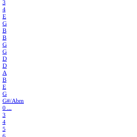
3
4
E
G
B
B
G
G
D
D
A
B
E
G
G#/Abm
0 ...
3
4
5
6