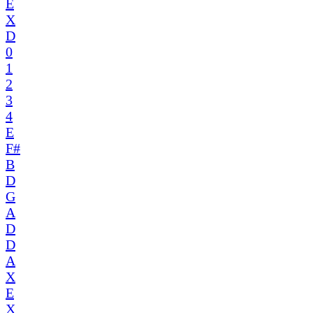
E
X
D
0
1
2
3
4
E
F#
B
D
G
A
D
D
A
X
E
X