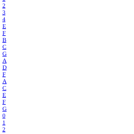
2
3
4
E
F
B
C
G
A
D
F
A
C
E
F
G
0
1
2