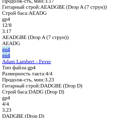
Продолж-сть, мин:
3.17
Гитарный строй:
AEADGBE (Drop A (7 струн))
Строй баса:
AEADG
gp4
12/8
3.17
AEADGBE (Drop A (7 струн))
AEADG
gp4
gp4
Adam Lambert - Fever
Тип файла:
gp4
Размерность такта:
4/4
Продолж-сть, мин:
3.23
Гитарный строй:
DADGBE (Drop D)
Строй баса:
DADG (Drop D)
gp4
4/4
3.23
DADGBE (Drop D)