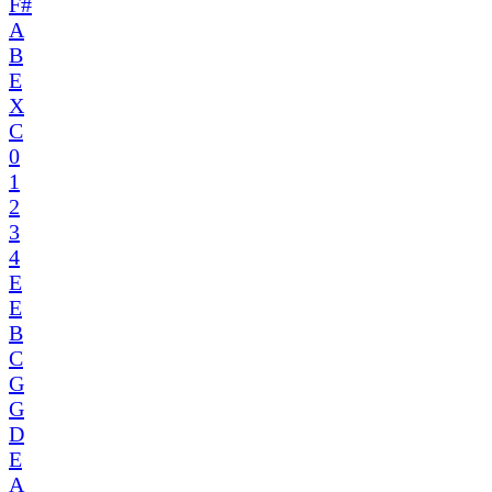
F#
A
B
E
X
C
0
1
2
3
4
E
E
B
C
G
G
D
E
A