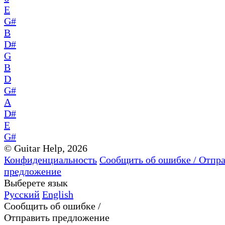
E
G#
B
D#
G
B
D
G#
A
D#
E
G#
© Guitar Help, 2026
Конфиденциальность
Сообщить об ошибке / Отпр
предложение
Выберете язык
Русский
English
Сообщить об ошибке /
Отправить предложение