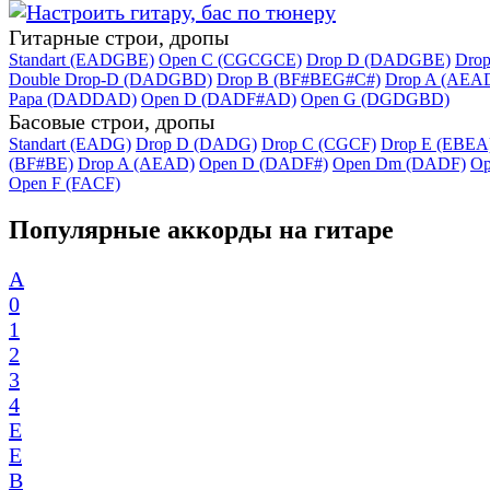
Гитарные строи, дропы
Standart (EADGBE)
Open C (CGCGCE)
Drop D (DADGBE)
Dro
Double Drop-D (DADGBD)
Drop B (BF#BEG#C#)
Drop A (AEA
Papa (DADDAD)
Open D (DADF#AD)
Open G (DGDGBD)
Басовые строи, дропы
Standart (EADG)
Drop D (DADG)
Drop C (CGCF)
Drop E (EBEA
(BF#BE)
Drop A (AEAD)
Open D (DADF#)
Open Dm (DADF)
Op
Open F (FACF)
Популярные аккорды на гитаре
A
0
1
2
3
4
E
E
B