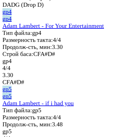
DADG (Drop D)
gp4
gp4
Adam Lambert - For Your Entertainment
Тип файла:
gp4
Размерность такта:
4/4
Продолж-сть, мин:
3.30
Строй баса:
CFA#D#
gp4
4/4
3.30
CFA#D#
gp5
gp5
Adam Lambert - if i had you
Тип файла:
gp5
Размерность такта:
4/4
Продолж-сть, мин:
3.48
gp5