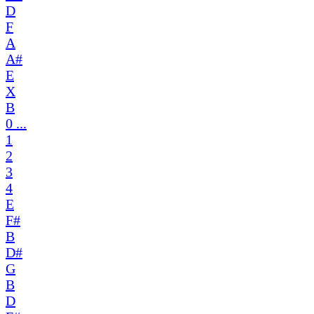
D
F
A
A#
E
X
B
0 ...
1
2
3
4
E
F#
B
D#
G
B
D