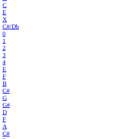
C
E
X
C#/Db
0
1
2
3
4
E
F
B
C#
G
G#
D
F
A
C#