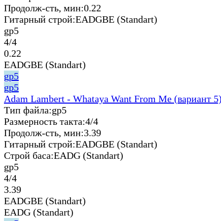
Продолж-сть, мин:
0.22
Гитарный строй:
EADGBE (Standart)
gp5
4/4
0.22
EADGBE (Standart)
gp5
gp5
Adam Lambert - Whataya Want From Me (вариант 5
Тип файла:
gp5
Размерность такта:
4/4
Продолж-сть, мин:
3.39
Гитарный строй:
EADGBE (Standart)
Строй баса:
EADG (Standart)
gp5
4/4
3.39
EADGBE (Standart)
EADG (Standart)