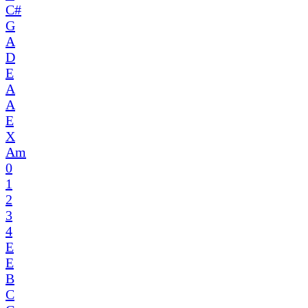
C#
G
A
D
E
A
A
E
X
Am
0
1
2
3
4
E
E
B
C