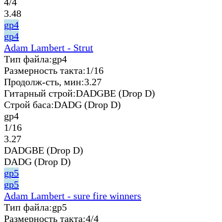
4/4
3.48
gp4
gp4
Adam Lambert - Strut
Тип файла:
gp4
Размерность такта:
1/16
Продолж-сть, мин:
3.27
Гитарный строй:
DADGBE (Drop D)
Строй баса:
DADG (Drop D)
gp4
1/16
3.27
DADGBE (Drop D)
DADG (Drop D)
gp5
gp5
Adam Lambert - sure fire winners
Тип файла:
gp5
Размерность такта:
4/4