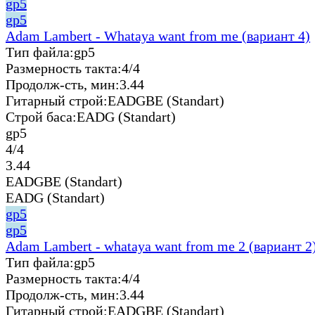
gp5
gp5
Adam Lambert - Whataya want from me (вариант 4)
Тип файла:
gp5
Размерность такта:
4/4
Продолж-сть, мин:
3.44
Гитарный строй:
EADGBE (Standart)
Строй баса:
EADG (Standart)
gp5
4/4
3.44
EADGBE (Standart)
EADG (Standart)
gp5
gp5
Adam Lambert - whataya want from me 2 (вариант 2
Тип файла:
gp5
Размерность такта:
4/4
Продолж-сть, мин:
3.44
Гитарный строй:
EADGBE (Standart)