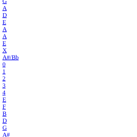
G
A
D
E
A
A
E
X
A#/Bb
0
1
2
3
4
E
F
B
D
G
A#