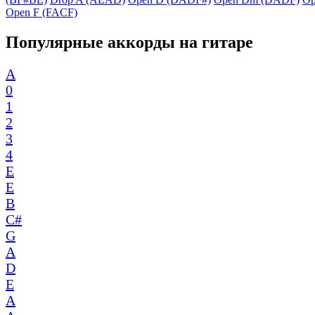
Open F (FACF)
Популярные аккорды на гитаре
A
0
1
2
3
4
E
E
B
C#
G
A
D
E
A