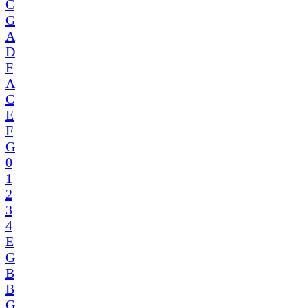
C
G
A
D
F
A
C
E
F
G
0
1
2
3
4
E
G
B
B
G