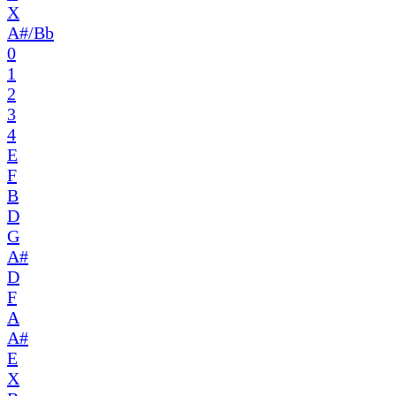
X
A#/Bb
0
1
2
3
4
E
F
B
D
G
A#
D
F
A
A#
E
X