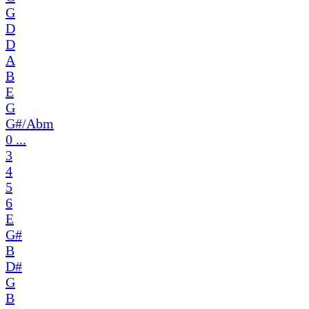
G
D
D
A
B
E
G
G#/Abm
0 ...
3
4
5
6
E
G#
B
D#
G
B