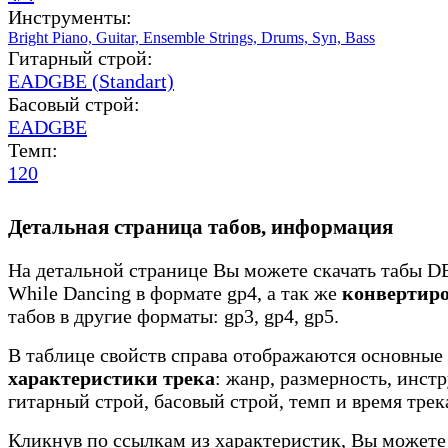
Инструменты:
Bright Piano,
Guitar,
Ensemble Strings,
Drums,
Syn,
Bass
Гитарный строй:
EADGBE (Standart)
Басовый строй:
EADGBE
Темп:
120
Детальная страница табов, информация
На детальной странице Вы можете скачать табы D
While Dancing в формате gp4, а так же
конвертир
табов в другие форматы: gp3, gp4, gp5.
В таблице свойств справа отображаются основные
характеристики трека
: жанр, размерность, инст
гитарный строй, басовый строй, темп и время трек
Кликнув по ссылкам из характеристик, Вы можете