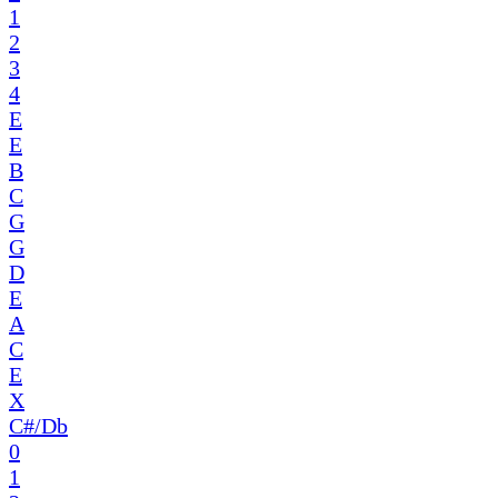
1
2
3
4
E
E
B
C
G
G
D
E
A
C
E
X
C#/Db
0
1