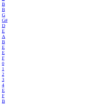
B
B
G
G#
D
E
A
B
E
E
F
0
1
2
3
4
E
F
B