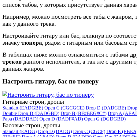
список табов, у которых присутствует данная хара
Например, можно посмотреть все табы с жанром, 
как у данного трека.
Настроивайте гитару или бас, кликнув по соотве
значку
тюнера
, рядом с гитарным или басовым ст
В таблицах ниже можно ознакомиться с табами
др
треков
данного исполнителя, а так же с другими 
данных жанров.
Настроить гитару, бас по тюнеру
Гитарные строи, дропы
Standart (EADGBE)
Open C (CGCGCE)
Drop D (DADGBE)
Dro
Double Drop-D (DADGBD)
Drop B (BF#BEG#C#)
Drop A (AEA
Papa (DADDAD)
Open D (DADF#AD)
Open G (DGDGBD)
Басовые строи, дропы
Standart (EADG)
Drop D (DADG)
Drop C (CGCF)
Drop E (EBEA
(BF#BE)
Drop A (AEAD)
Open D (DADF#)
Open Dm (DADF)
Op