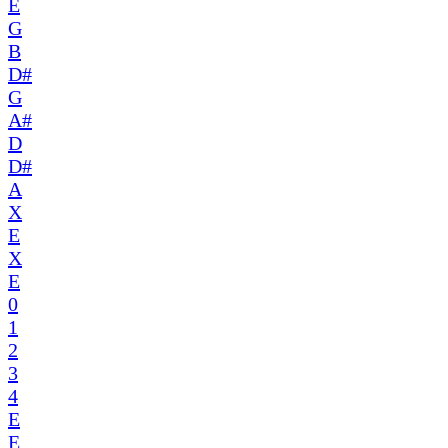
E
G
B
D#
G
A#
D
D#
A
X
E
X
E
0
1
2
3
4
E
E