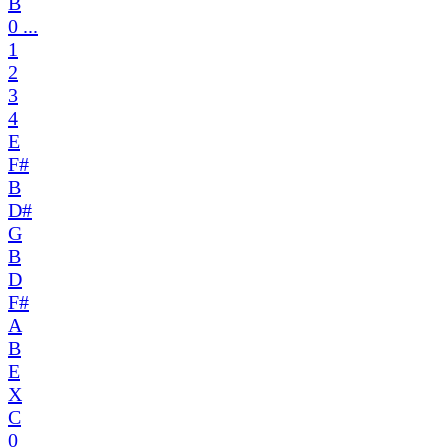
B
0 ...
1
2
3
4
E
F#
B
D#
G
B
D
F#
A
B
E
X
C
0