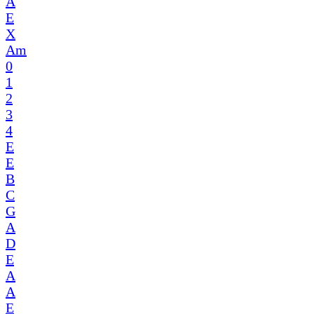
A
E
X
Am
0
1
2
3
4
E
E
B
C
G
A
D
E
A
A
E