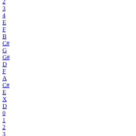
2
3
4
E
F
B
C#
G
G#
D
F
A
C#
E
X
D
0
1
2
3