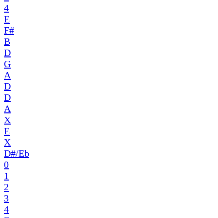
4
E
F#
B
D
G
A
D
D
A
X
E
X
D#/Eb
0
1
2
3
4