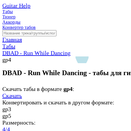
Guitar Help
Табы
Тюнер
Аккорды
Конвертер табов
Главная
Табы
DBAD - Run While Dancing
gp4
DBAD - Run While Dancing - табы для г
Скачать табы в формате
gp4
:
Скачать
Конвертировать и скачать в другом формате:
gp3
gp5
Размерность:
4/4