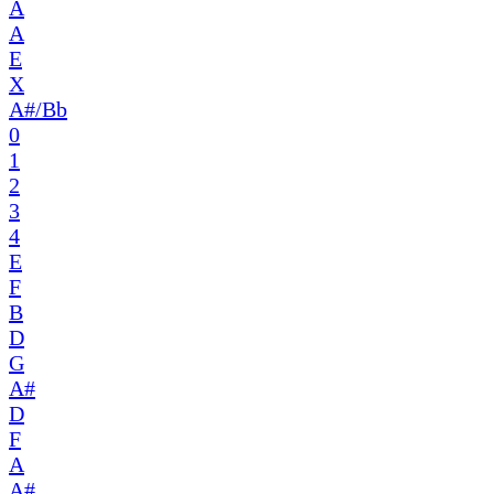
A
A
E
X
A#/Bb
0
1
2
3
4
E
F
B
D
G
A#
D
F
A
A#