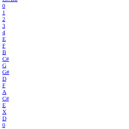
0
1
2
3
4
E
F
B
C#
G
G#
D
F
A
C#
E
X
D
0