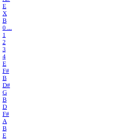
E
X
B
0 ...
1
2
3
4
E
F#
B
D#
G
B
D
F#
A
B
E