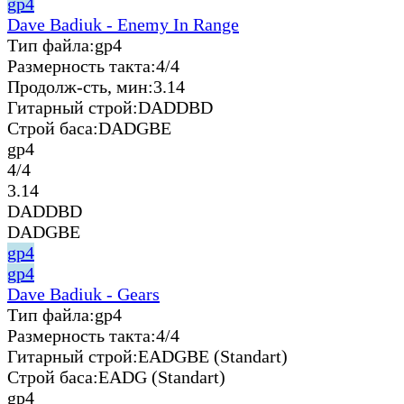
gp4
Dave Badiuk - Enemy In Range
Тип файла:
gp4
Размерность такта:
4/4
Продолж-сть, мин:
3.14
Гитарный строй:
DADDBD
Строй баса:
DADGBE
gp4
4/4
3.14
DADDBD
DADGBE
gp4
gp4
Dave Badiuk - Gears
Тип файла:
gp4
Размерность такта:
4/4
Гитарный строй:
EADGBE (Standart)
Строй баса:
EADG (Standart)
gp4