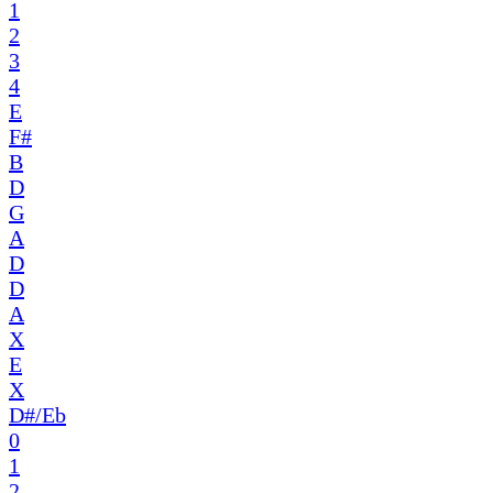
1
2
3
4
E
F#
B
D
G
A
D
D
A
X
E
X
D#/Eb
0
1
2