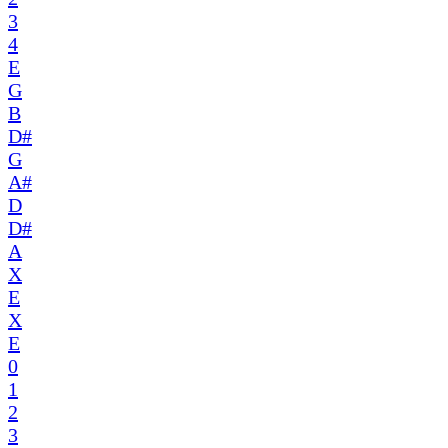
3
4
E
G
B
D#
G
A#
D
D#
A
X
E
X
E
0
1
2
3