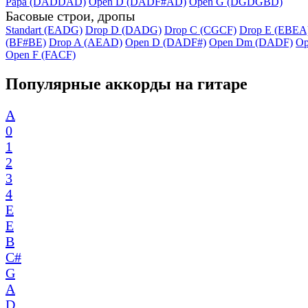
Papa (DADDAD)
Open D (DADF#AD)
Open G (DGDGBD)
Басовые строи, дропы
Standart (EADG)
Drop D (DADG)
Drop C (CGCF)
Drop E (EBEA
(BF#BE)
Drop A (AEAD)
Open D (DADF#)
Open Dm (DADF)
Op
Open F (FACF)
Популярные аккорды на гитаре
A
0
1
2
3
4
E
E
B
C#
G
A
D