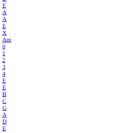
E
A
A
E
X
Am
0
1
2
3
4
E
E
B
C
G
A
D
E