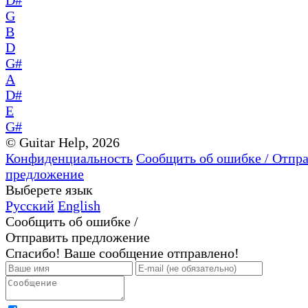
G
B
D
G#
A
D#
E
G#
© Guitar Help, 2026
Конфиденциальность
Сообщить об ошибке / Отпр
предложение
Выберете язык
Русский
English
Сообщить об ошибке /
Отправить предложение
Спасибо! Ваше сообщение отправлено!