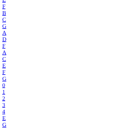
F
B
C
G
A
D
F
A
C
E
F
G
0
1
2
3
4
E
G