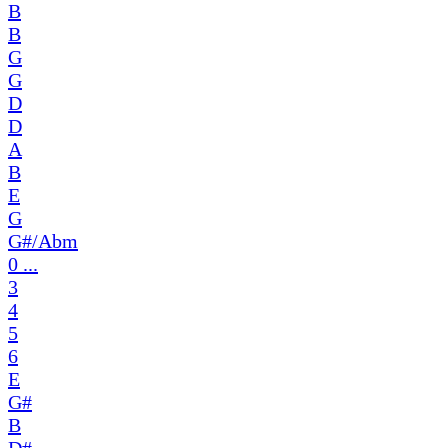
B
B
G
G
D
D
A
B
E
G
G#/Abm
0 ...
3
4
5
6
E
G#
B
D#