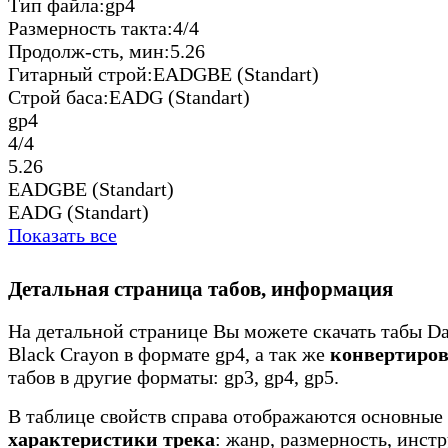
Тип файла:
gp4
Размерность такта:
4/4
Продолж-сть, мин:
5.26
Гитарный строй:
EADGBE (Standart)
Строй баса:
EADG (Standart)
gp4
4/4
5.26
EADGBE (Standart)
EADG (Standart)
Показать все
Детальная страница табов, информация
На детальной странице Вы можете скачать табы Da
Black Crayon в формате gp4, а так же
конвертиров
табов в другие форматы: gp3, gp4, gp5.
В таблице свойств справа отображаются основные
характеристики трека
: жанр, размерность, инст