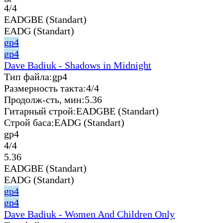
4/4
EADGBE (Standart)
EADG (Standart)
gp4
gp4
Dave Badiuk - Shadows in Midnight
Тип файла:
gp4
Размерность такта:
4/4
Продолж-сть, мин:
5.36
Гитарный строй:
EADGBE (Standart)
Строй баса:
EADG (Standart)
gp4
4/4
5.36
EADGBE (Standart)
EADG (Standart)
gp4
gp4
Dave Badiuk - Women And Children Only