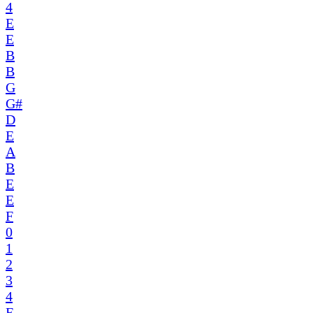
4
E
E
B
B
G
G#
D
E
A
B
E
E
F
0
1
2
3
4
E