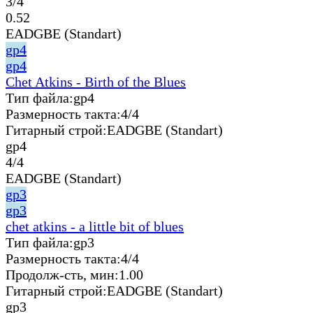
3/4
0.52
EADGBE (Standart)
gp4
gp4
Chet Atkins - Birth of the Blues
Тип файла:
gp4
Размерность такта:
4/4
Гитарный строй:
EADGBE (Standart)
gp4
4/4
EADGBE (Standart)
gp3
gp3
chet atkins - a little bit of blues
Тип файла:
gp3
Размерность такта:
4/4
Продолж-сть, мин:
1.00
Гитарный строй:
EADGBE (Standart)
gp3