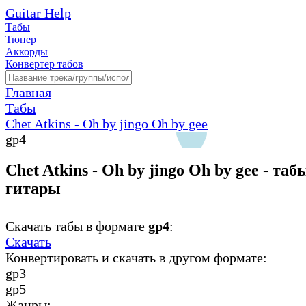
Guitar Help
Табы
Тюнер
Аккорды
Конвертер табов
Главная
Табы
Chet Atkins - Oh by jingo Oh by gee
gp4
Chet Atkins - Oh by jingo Oh by gee - таб
гитары
Скачать табы в формате
gp4
:
Скачать
Конвертировать и скачать в другом формате:
gp3
gp5
Жанры: