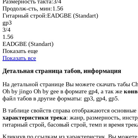
Размерность такта:
3/4
Продолж-сть, мин:
1.56
Гитарный строй:
EADGBE (Standart)
gp3
3/4
1.56
EADGBE (Standart)
Показать еще
Показать все
Детальная страница табов, информация
На детальной странице Вы можете скачать табы Che
Oh by jingo Oh by gee в формате gp4, а так же
конв
файл табов в другие форматы: gp3, gp4, gp5.
В таблице свойств справа отображаются основные
характеристики трека
: жанр, размерность, инст
гитарный строй, басовый строй, темп и время трек
Кликнув по ссылкам из характеристик, Вы можете