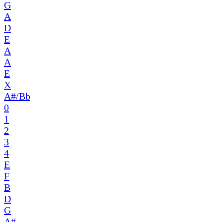
G
A
D
E
A
A
E
X
A#/Bb
0
1
2
3
4
E
F
B
D
G
A#