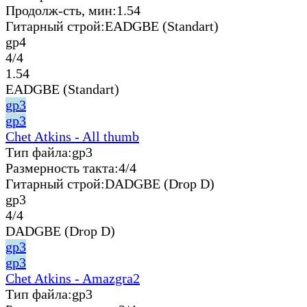
Продолж-сть, мин:
1.54
Гитарный строй:
EADGBE (Standart)
gp4
4/4
1.54
EADGBE (Standart)
gp3
gp3
Chet Atkins - All thumb
Тип файла:
gp3
Размерность такта:
4/4
Гитарный строй:
DADGBE (Drop D)
gp3
4/4
DADGBE (Drop D)
gp3
gp3
Chet Atkins - Amazgra2
Тип файла:
gp3