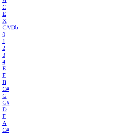
A
C
E
X
C#/Db
0
1
2
3
4
E
F
B
C#
G
G#
D
F
A
C#