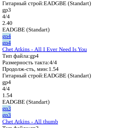
Гитарный строй:
EADGBE (Standart)
gp3
4/4
2.40
EADGBE (Standart)
gp4
gp4
Chet Atkins - All I Ever Need Is You
Тип файла:
gp4
Размерность такта:
4/4
Продолж-сть, мин:
1.54
Гитарный строй:
EADGBE (Standart)
gp4
4/4
1.54
EADGBE (Standart)
gp3
gp3
Chet Atkins - All thumb
Тип файла:
gp3