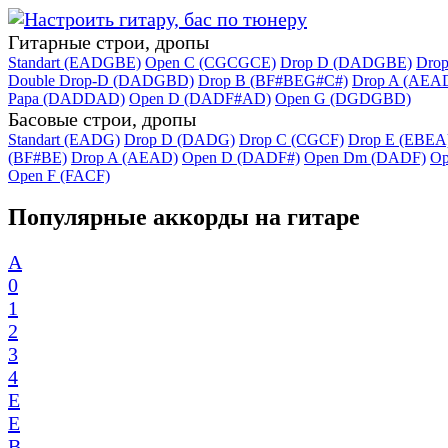
Гитарные строи, дропы
Standart (EADGBE)
Open C (CGCGCE)
Drop D (DADGBE)
Dro
Double Drop-D (DADGBD)
Drop B (BF#BEG#C#)
Drop A (AEA
Papa (DADDAD)
Open D (DADF#AD)
Open G (DGDGBD)
Басовые строи, дропы
Standart (EADG)
Drop D (DADG)
Drop C (CGCF)
Drop E (EBEA
(BF#BE)
Drop A (AEAD)
Open D (DADF#)
Open Dm (DADF)
Op
Open F (FACF)
Популярные аккорды на гитаре
A
0
1
2
3
4
E
E
B