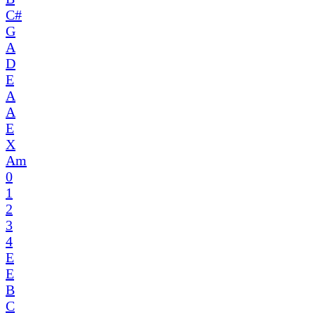
C#
G
A
D
E
A
A
E
X
Am
0
1
2
3
4
E
E
B
C