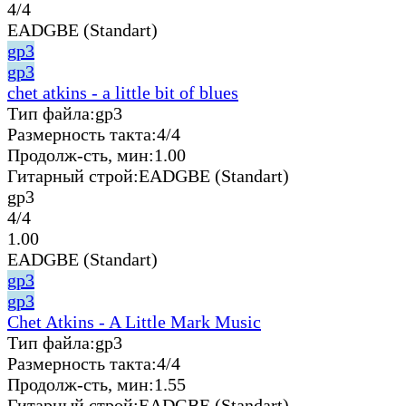
4/4
EADGBE (Standart)
gp3
gp3
chet atkins - a little bit of blues
Тип файла:
gp3
Размерность такта:
4/4
Продолж-сть, мин:
1.00
Гитарный строй:
EADGBE (Standart)
gp3
4/4
1.00
EADGBE (Standart)
gp3
gp3
Chet Atkins - A Little Mark Music
Тип файла:
gp3
Размерность такта:
4/4
Продолж-сть, мин:
1.55
Гитарный строй:
EADGBE (Standart)