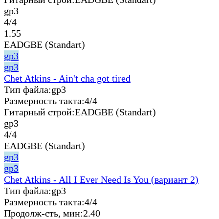
gp3
4/4
1.55
EADGBE (Standart)
gp3
gp3
Chet Atkins - Ain't cha got tired
Тип файла:
gp3
Размерность такта:
4/4
Гитарный строй:
EADGBE (Standart)
gp3
4/4
EADGBE (Standart)
gp3
gp3
Chet Atkins - All I Ever Need Is You (вариант 2)
Тип файла:
gp3
Размерность такта:
4/4
Продолж-сть, мин:
2.40