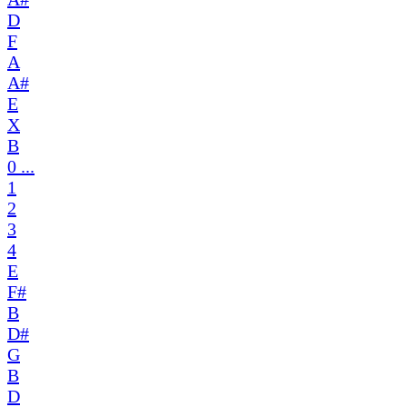
D
F
A
A#
E
X
B
0 ...
1
2
3
4
E
F#
B
D#
G
B
D