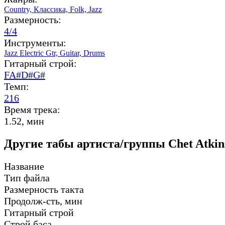
Country,
Классика,
Folk,
Jazz
Размерность:
4/4
Инструменты:
Jazz Electric Gtr,
Guitar,
Drums
Гитарный строй:
FA#D#G#
Темп:
216
Время трека:
1.52, мин
Другие табы артиста/группы Chet Atkin
Название
Тип файла
Размерность такта
Продолж-сть, мин
Гитарный строй
Строй баса