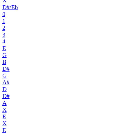
X
D#/Eb
0
1
2
3
4
E
G
B
D#
G
A#
D
D#
A
X
E
X
E