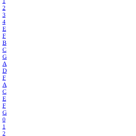
1
2
3
4
E
F
B
C
G
A
D
F
A
C
E
F
G
0
1
2