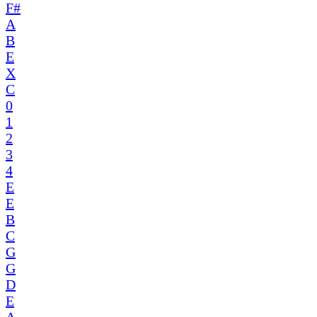
F#
A
B
E
X
C
0
1
2
3
4
E
E
B
C
G
G
D
E