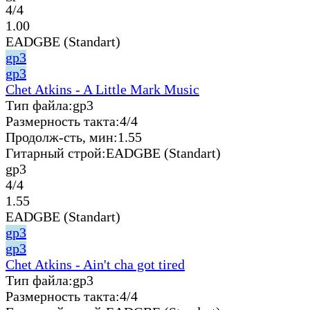
4/4
1.00
EADGBE (Standart)
gp3
gp3
Chet Atkins - A Little Mark Music
Тип файла:
gp3
Размерность такта:
4/4
Продолж-сть, мин:
1.55
Гитарный строй:
EADGBE (Standart)
gp3
4/4
1.55
EADGBE (Standart)
gp3
gp3
Chet Atkins - Ain't cha got tired
Тип файла:
gp3
Размерность такта:
4/4