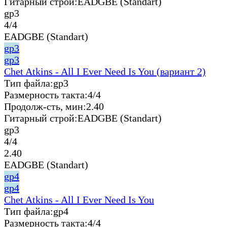
Гитарный строй:
EADGBE (Standart)
gp3
4/4
EADGBE (Standart)
gp3
gp3
Chet Atkins - All I Ever Need Is You (вариант 2)
Тип файла:
gp3
Размерность такта:
4/4
Продолж-сть, мин:
2.40
Гитарный строй:
EADGBE (Standart)
gp3
4/4
2.40
EADGBE (Standart)
gp4
gp4
Chet Atkins - All I Ever Need Is You
Тип файла:
gp4
Размерность такта:
4/4