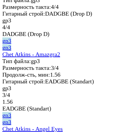
Размерность такта:
4/4
Гитарный строй:
DADGBE (Drop D)
gp3
4/4
DADGBE (Drop D)
gp3
gp3
Chet Atkins - Amazgra2
Тип файла:
gp3
Размерность такта:
3/4
Продолж-сть, мин:
1.56
Гитарный строй:
EADGBE (Standart)
gp3
3/4
1.56
EADGBE (Standart)
gp3
gp3
Chet Atkins - Angel Eyes