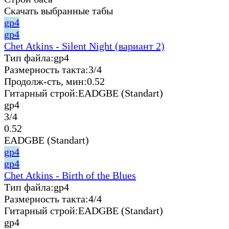
Скачать выбранные табы
gp4
gp4
Chet Atkins - Silent Night (вариант 2)
Тип файла:
gp4
Размерность такта:
3/4
Продолж-сть, мин:
0.52
Гитарный строй:
EADGBE (Standart)
gp4
3/4
0.52
EADGBE (Standart)
gp4
gp4
Chet Atkins - Birth of the Blues
Тип файла:
gp4
Размерность такта:
4/4
Гитарный строй:
EADGBE (Standart)
gp4