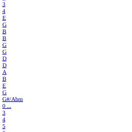
3
4
E
G
B
B
G
G
D
D
A
B
E
G
G#/Abm
0 ...
3
4
5