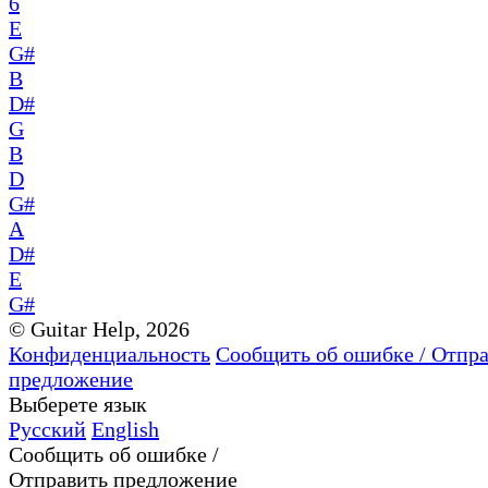
6
E
G#
B
D#
G
B
D
G#
A
D#
E
G#
© Guitar Help, 2026
Конфиденциальность
Сообщить об ошибке / Отпр
предложение
Выберете язык
Русский
English
Сообщить об ошибке /
Отправить предложение