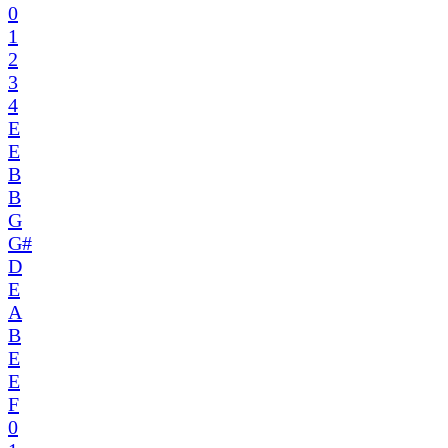
0
1
2
3
4
E
E
B
B
G
G#
D
E
A
B
E
E
F
0