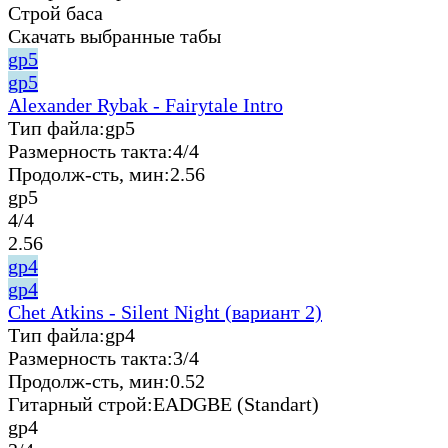
Строй баса
Скачать выбранные табы
gp5
gp5
Alexander Rybak - Fairytale Intro
Тип файла:
gp5
Размерность такта:
4/4
Продолж-сть, мин:
2.56
gp5
4/4
2.56
gp4
gp4
Chet Atkins - Silent Night (вариант 2)
Тип файла:
gp4
Размерность такта:
3/4
Продолж-сть, мин:
0.52
Гитарный строй:
EADGBE (Standart)
gp4