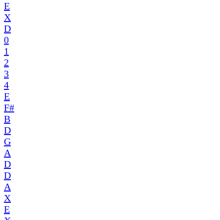
E
X
D
0
1
2
3
4
E
F#
B
D
G
A
D
D
A
X
E