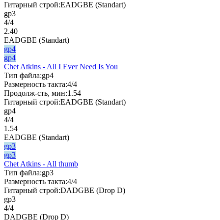
Гитарный строй:
EADGBE (Standart)
gp3
4/4
2.40
EADGBE (Standart)
gp4
gp4
Chet Atkins - All I Ever Need Is You
Тип файла:
gp4
Размерность такта:
4/4
Продолж-сть, мин:
1.54
Гитарный строй:
EADGBE (Standart)
gp4
4/4
1.54
EADGBE (Standart)
gp3
gp3
Chet Atkins - All thumb
Тип файла:
gp3
Размерность такта:
4/4
Гитарный строй:
DADGBE (Drop D)
gp3
4/4
DADGBE (Drop D)