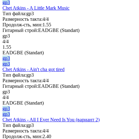
gp3
Chet Atkins - A Little Mark Music
Тип файла:
gp3
Размерность такта:
4/4
Продолж-сть, мин:
1.55
Гитарный строй:
EADGBE (Standart)
gp3
4/4
1.55
EADGBE (Standart)
gp3
gp3
Chet Atkins - Ain't cha got tired
Тип файла:
gp3
Размерность такта:
4/4
Гитарный строй:
EADGBE (Standart)
gp3
4/4
EADGBE (Standart)
gp3
gp3
Chet Atkins - All I Ever Need Is You (вариант 2)
Тип файла:
gp3
Размерность такта:
4/4
Продолж-сть, мин:
2.40