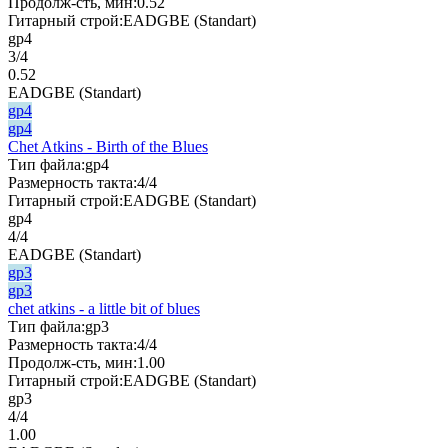
Продолж-сть, мин:
0.52
Гитарный строй:
EADGBE (Standart)
gp4
3/4
0.52
EADGBE (Standart)
gp4
gp4
Chet Atkins - Birth of the Blues
Тип файла:
gp4
Размерность такта:
4/4
Гитарный строй:
EADGBE (Standart)
gp4
4/4
EADGBE (Standart)
gp3
gp3
chet atkins - a little bit of blues
Тип файла:
gp3
Размерность такта:
4/4
Продолж-сть, мин:
1.00
Гитарный строй:
EADGBE (Standart)
gp3
4/4
1.00