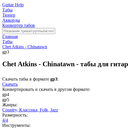
Guitar Help
Табы
Тюнер
Аккорды
Конвертер табов
Главная
Табы
Chet Atkins - Chinatawn
gp3
Chet Atkins - Chinatawn - табы для гита
Скачать табы в формате
gp3
:
Скачать
Конвертировать и скачать в другом формате:
gp4
gp5
Жанры:
Country,
Классика,
Folk,
Jazz
Размерность:
4/4
Инструменты: