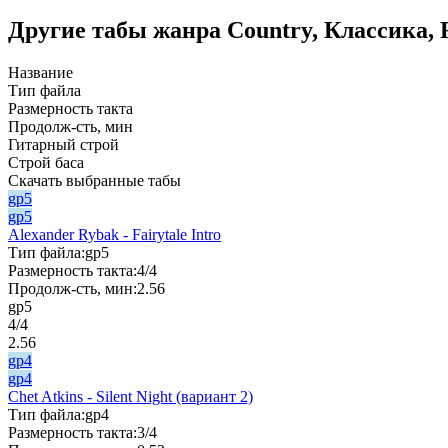
Другие табы жанра Country, Классика, F
Название
Тип файла
Размерность такта
Продолж-сть, мин
Гитарный строй
Строй баса
Скачать выбранные табы
gp5
gp5
Alexander Rybak - Fairytale Intro
Тип файла:
gp5
Размерность такта:
4/4
Продолж-сть, мин:
2.56
gp5
4/4
2.56
gp4
gp4
Chet Atkins - Silent Night (вариант 2)
Тип файла:
gp4
Размерность такта:
3/4