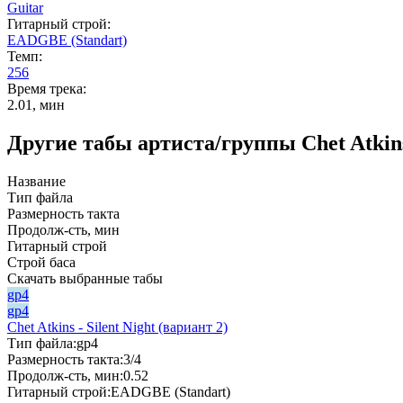
Guitar
Гитарный строй:
EADGBE (Standart)
Темп:
256
Время трека:
2.01, мин
Другие табы артиста/группы Chet Atkin
Название
Тип файла
Размерность такта
Продолж-сть, мин
Гитарный строй
Строй баса
Скачать выбранные табы
gp4
gp4
Chet Atkins - Silent Night (вариант 2)
Тип файла:
gp4
Размерность такта:
3/4
Продолж-сть, мин:
0.52
Гитарный строй:
EADGBE (Standart)