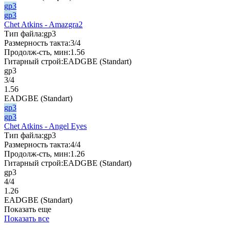
gp3
gp3
Chet Atkins - Amazgra2
Тип файла:
gp3
Размерность такта:
3/4
Продолж-сть, мин:
1.56
Гитарный строй:
EADGBE (Standart)
gp3
3/4
1.56
EADGBE (Standart)
gp3
gp3
Chet Atkins - Angel Eyes
Тип файла:
gp3
Размерность такта:
4/4
Продолж-сть, мин:
1.26
Гитарный строй:
EADGBE (Standart)
gp3
4/4
1.26
EADGBE (Standart)
Показать еще
Показать все