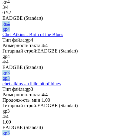
gp4
3/4
0.52
EADGBE (Standart)
gp4
gp4
Chet Atkins - Birth of the Blues
Тип файла:
gp4
Размерность такта:
4/4
Гитарный строй:
EADGBE (Standart)
gp4
4/4
EADGBE (Standart)
gp3
gp3
chet atkins - a little bit of blues
Тип файла:
gp3
Размерность такта:
4/4
Продолж-сть, мин:
1.00
Гитарный строй:
EADGBE (Standart)
gp3
4/4
1.00
EADGBE (Standart)
gp3