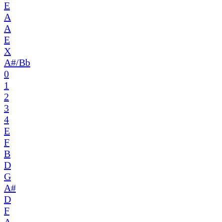
E
A
A
E
X
A#/Bb
0
1
2
3
4
E
F
B
D
G
A#
D
F