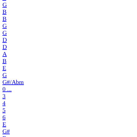
G
B
B
G
G
D
D
A
B
E
G
G#/Abm
0 ...
3
4
5
6
E
G#