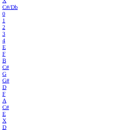
X
C#/Db
0
1
2
3
4
E
F
B
C#
G
G#
D
F
A
C#
E
X
D