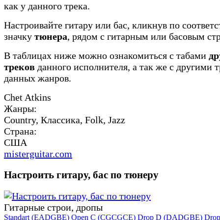
как у данного трека.
Настроивайте гитару или бас, кликнув по соотве
значку
тюнера
, рядом с гитарным или басовым ст
В таблицах ниже можно ознакомиться с табами
др
треков
данного исполнителя, а так же с другими 
данных жанров.
Chet Atkins
Жанры:
Country, Классика, Folk, Jazz
Страна:
США
misterguitar.com
Настроить гитару, бас по тюнеру
Гитарные строи, дропы
Standart (EADGBE)
Open C (CGCGCE)
Drop D (DADGBE)
Dro