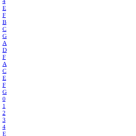
4
E
F
B
C
G
A
D
F
A
C
E
F
G
0
1
2
3
4
E