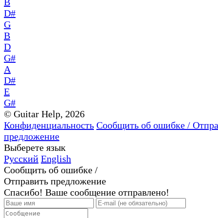
B
D#
G
B
D
G#
A
D#
E
G#
© Guitar Help, 2026
Конфиденциальность
Сообщить об ошибке / Отпр
предложение
Выберете язык
Русский
English
Сообщить об ошибке /
Отправить предложение
Спасибо! Ваше сообщение отправлено!