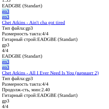
EADGBE (Standart)
gp3
gp3
Chet Atkins - Ain't cha got tired
Тип файла:
gp3
Размерность такта:
4/4
Гитарный строй:
EADGBE (Standart)
gp3
4/4
EADGBE (Standart)
gp3
gp3
Chet Atkins - All I Ever Need Is You (вариант 2)
Тип файла:
gp3
Размерность такта:
4/4
Продолж-сть, мин:
2.40
Гитарный строй:
EADGBE (Standart)
gp3
4/4