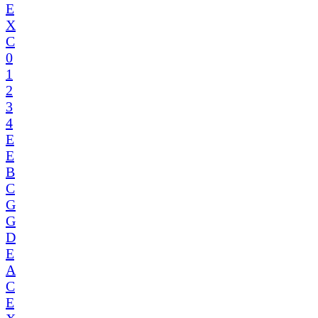
E
X
C
0
1
2
3
4
E
E
B
C
G
G
D
E
A
C
E