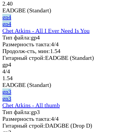
2.40
EADGBE (Standart)
gp4
gp4
Chet Atkins - All I Ever Need Is You
Тип файла:
gp4
Размерность такта:
4/4
Продолж-сть, мин:
1.54
Гитарный строй:
EADGBE (Standart)
gp4
4/4
1.54
EADGBE (Standart)
gp3
gp3
Chet Atkins - All thumb
Тип файла:
gp3
Размерность такта:
4/4
Гитарный строй:
DADGBE (Drop D)