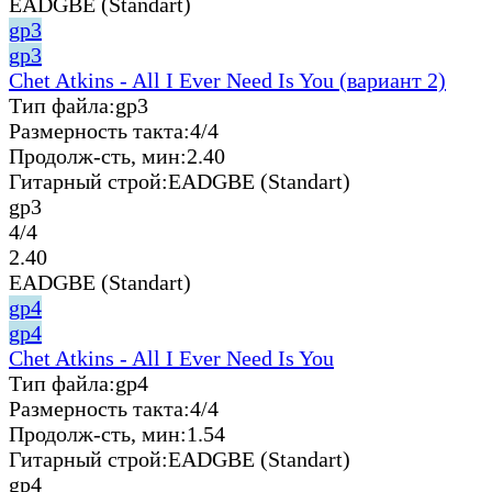
EADGBE (Standart)
gp3
gp3
Chet Atkins - All I Ever Need Is You (вариант 2)
Тип файла:
gp3
Размерность такта:
4/4
Продолж-сть, мин:
2.40
Гитарный строй:
EADGBE (Standart)
gp3
4/4
2.40
EADGBE (Standart)
gp4
gp4
Chet Atkins - All I Ever Need Is You
Тип файла:
gp4
Размерность такта:
4/4
Продолж-сть, мин:
1.54
Гитарный строй:
EADGBE (Standart)
gp4