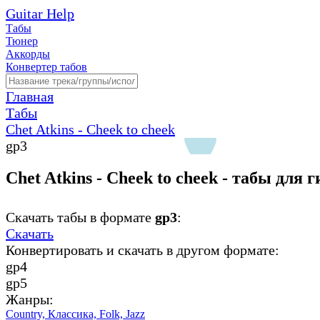
Guitar Help
Табы
Тюнер
Аккорды
Конвертер табов
Главная
Табы
Chet Atkins - Cheek to cheek
gp3
Chet Atkins - Cheek to cheek - табы для 
Скачать табы в формате
gp3
:
Скачать
Конвертировать и скачать в другом формате:
gp4
gp5
Жанры:
Country,
Классика,
Folk,
Jazz