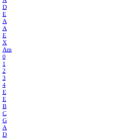
D
E
A
A
E
X
Am
0
1
2
3
4
E
E
B
C
G
A
D