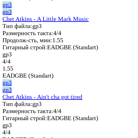
gp3
gp3
Chet Atkins - A Little Mark Music
Тип файла:
gp3
Размерность такта:
4/4
Продолж-сть, мин:
1.55
Гитарный строй:
EADGBE (Standart)
gp3
4/4
1.55
EADGBE (Standart)
gp3
gp3
Chet Atkins - Ain't cha got tired
Тип файла:
gp3
Размерность такта:
4/4
Гитарный строй:
EADGBE (Standart)
gp3
4/4