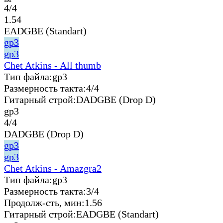
4/4
1.54
EADGBE (Standart)
gp3
gp3
Chet Atkins - All thumb
Тип файла:
gp3
Размерность такта:
4/4
Гитарный строй:
DADGBE (Drop D)
gp3
4/4
DADGBE (Drop D)
gp3
gp3
Chet Atkins - Amazgra2
Тип файла:
gp3
Размерность такта:
3/4
Продолж-сть, мин:
1.56
Гитарный строй:
EADGBE (Standart)