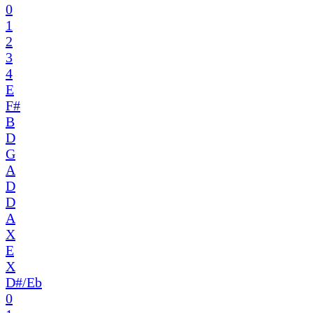
0
1
2
3
4
E
F#
B
D
G
A
D
D
A
X
E
X
D#/Eb
0