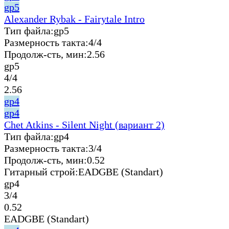
gp5
Alexander Rybak - Fairytale Intro
Тип файла:
gp5
Размерность такта:
4/4
Продолж-сть, мин:
2.56
gp5
4/4
2.56
gp4
gp4
Chet Atkins - Silent Night (вариант 2)
Тип файла:
gp4
Размерность такта:
3/4
Продолж-сть, мин:
0.52
Гитарный строй:
EADGBE (Standart)
gp4
3/4
0.52
EADGBE (Standart)