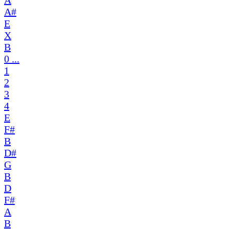
A
A#
E
X
B
0 ...
1
2
3
4
E
F#
B
D#
G
B
D
F#
A
B