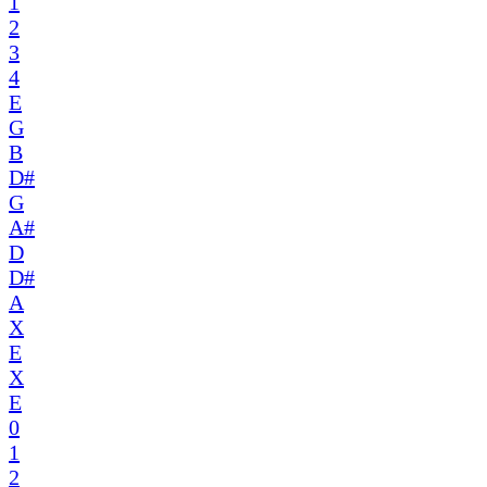
1
2
3
4
E
G
B
D#
G
A#
D
D#
A
X
E
X
E
0
1
2