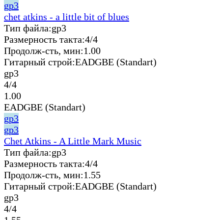
gp3
chet atkins - a little bit of blues
Тип файла:
gp3
Размерность такта:
4/4
Продолж-сть, мин:
1.00
Гитарный строй:
EADGBE (Standart)
gp3
4/4
1.00
EADGBE (Standart)
gp3
gp3
Chet Atkins - A Little Mark Music
Тип файла:
gp3
Размерность такта:
4/4
Продолж-сть, мин:
1.55
Гитарный строй:
EADGBE (Standart)
gp3
4/4
1.55