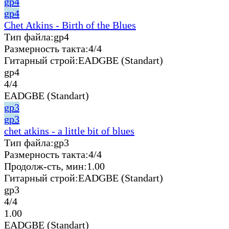
gp4
gp4
Chet Atkins - Birth of the Blues
Тип файла:
gp4
Размерность такта:
4/4
Гитарный строй:
EADGBE (Standart)
gp4
4/4
EADGBE (Standart)
gp3
gp3
chet atkins - a little bit of blues
Тип файла:
gp3
Размерность такта:
4/4
Продолж-сть, мин:
1.00
Гитарный строй:
EADGBE (Standart)
gp3
4/4
1.00
EADGBE (Standart)