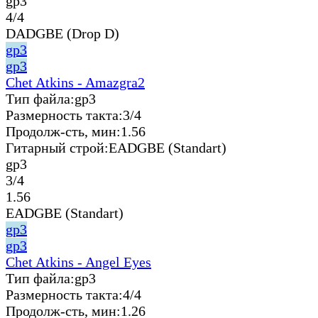
gp3
4/4
DADGBE (Drop D)
gp3
gp3
Chet Atkins - Amazgra2
Тип файла:
gp3
Размерность такта:
3/4
Продолж-сть, мин:
1.56
Гитарный строй:
EADGBE (Standart)
gp3
3/4
1.56
EADGBE (Standart)
gp3
gp3
Chet Atkins - Angel Eyes
Тип файла:
gp3
Размерность такта:
4/4
Продолж-сть, мин:
1.26