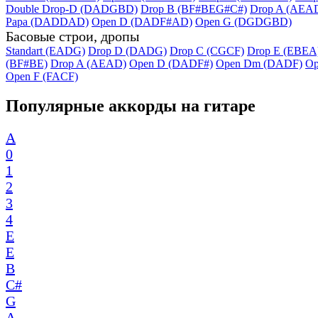
Double Drop-D (DADGBD)
Drop B (BF#BEG#C#)
Drop A (AEA
Papa (DADDAD)
Open D (DADF#AD)
Open G (DGDGBD)
Басовые строи, дропы
Standart (EADG)
Drop D (DADG)
Drop C (CGCF)
Drop E (EBEA
(BF#BE)
Drop A (AEAD)
Open D (DADF#)
Open Dm (DADF)
Op
Open F (FACF)
Популярные аккорды на гитаре
A
0
1
2
3
4
E
E
B
C#
G
A