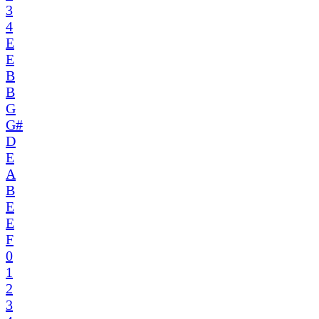
3
4
E
E
B
B
G
G#
D
E
A
B
E
E
F
0
1
2
3