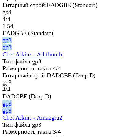
Гитарный строй:
EADGBE (Standart)
gp4
4/4
1.54
EADGBE (Standart)
gp3
gp3
Chet Atkins - All thumb
Тип файла:
gp3
Размерность такта:
4/4
Гитарный строй:
DADGBE (Drop D)
gp3
4/4
DADGBE (Drop D)
gp3
gp3
Chet Atkins - Amazgra2
Тип файла:
gp3
Размерность такта:
3/4