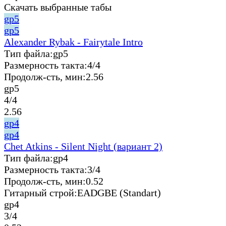
Скачать выбранные табы
gp5
gp5
Alexander Rybak - Fairytale Intro
Тип файла:
gp5
Размерность такта:
4/4
Продолж-сть, мин:
2.56
gp5
4/4
2.56
gp4
gp4
Chet Atkins - Silent Night (вариант 2)
Тип файла:
gp4
Размерность такта:
3/4
Продолж-сть, мин:
0.52
Гитарный строй:
EADGBE (Standart)
gp4
3/4