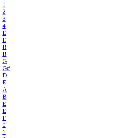
1
2
3
4
E
E
B
B
G
G#
D
E
A
B
E
E
F
0
1