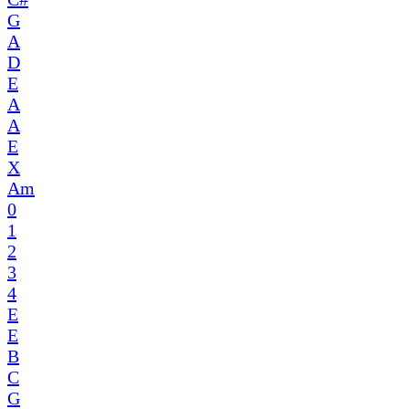
G
A
D
E
A
A
E
X
Am
0
1
2
3
4
E
E
B
C
G