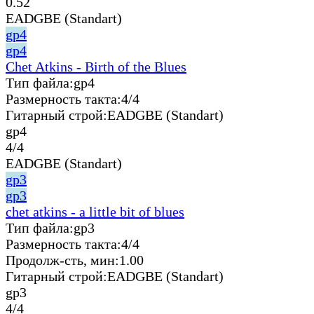
0.52
EADGBE (Standart)
gp4
gp4
Chet Atkins - Birth of the Blues
Тип файла:
gp4
Размерность такта:
4/4
Гитарный строй:
EADGBE (Standart)
gp4
4/4
EADGBE (Standart)
gp3
gp3
chet atkins - a little bit of blues
Тип файла:
gp3
Размерность такта:
4/4
Продолж-сть, мин:
1.00
Гитарный строй:
EADGBE (Standart)
gp3
4/4