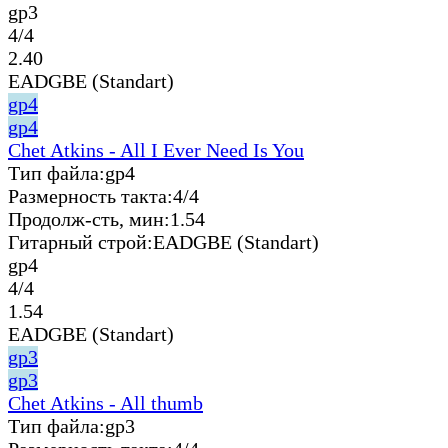
gp3
4/4
2.40
EADGBE (Standart)
gp4
gp4
Chet Atkins - All I Ever Need Is You
Тип файла:
gp4
Размерность такта:
4/4
Продолж-сть, мин:
1.54
Гитарный строй:
EADGBE (Standart)
gp4
4/4
1.54
EADGBE (Standart)
gp3
gp3
Chet Atkins - All thumb
Тип файла:
gp3