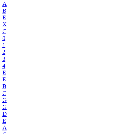
A
B
E
X
C
0
1
2
3
4
E
E
B
C
G
G
D
E
A