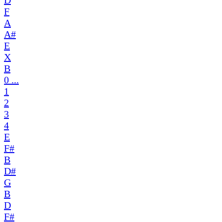
D
F
A
A#
E
X
B
0 ...
1
2
3
4
E
F#
B
D#
G
B
D
F#