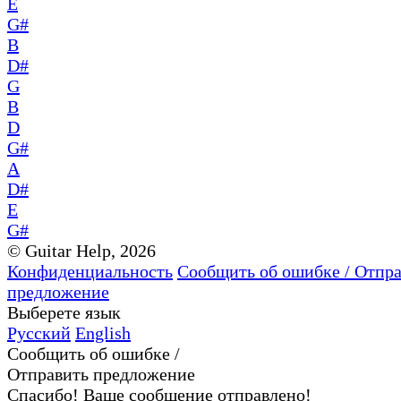
E
G#
B
D#
G
B
D
G#
A
D#
E
G#
© Guitar Help, 2026
Конфиденциальность
Сообщить об ошибке / Отпр
предложение
Выберете язык
Русский
English
Сообщить об ошибке /
Отправить предложение
Спасибо! Ваше сообщение отправлено!