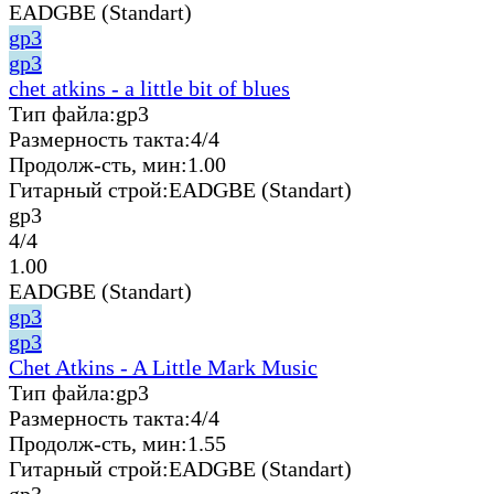
EADGBE (Standart)
gp3
gp3
chet atkins - a little bit of blues
Тип файла:
gp3
Размерность такта:
4/4
Продолж-сть, мин:
1.00
Гитарный строй:
EADGBE (Standart)
gp3
4/4
1.00
EADGBE (Standart)
gp3
gp3
Chet Atkins - A Little Mark Music
Тип файла:
gp3
Размерность такта:
4/4
Продолж-сть, мин:
1.55
Гитарный строй:
EADGBE (Standart)
gp3