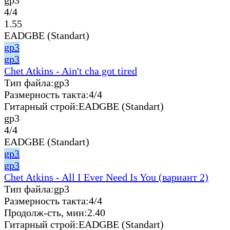
4/4
1.55
EADGBE (Standart)
gp3
gp3
Chet Atkins - Ain't cha got tired
Тип файла:
gp3
Размерность такта:
4/4
Гитарный строй:
EADGBE (Standart)
gp3
4/4
EADGBE (Standart)
gp3
gp3
Chet Atkins - All I Ever Need Is You (вариант 2)
Тип файла:
gp3
Размерность такта:
4/4
Продолж-сть, мин:
2.40
Гитарный строй:
EADGBE (Standart)