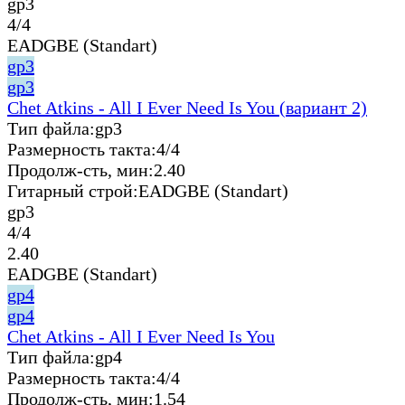
gp3
4/4
EADGBE (Standart)
gp3
gp3
Chet Atkins - All I Ever Need Is You (вариант 2)
Тип файла:
gp3
Размерность такта:
4/4
Продолж-сть, мин:
2.40
Гитарный строй:
EADGBE (Standart)
gp3
4/4
2.40
EADGBE (Standart)
gp4
gp4
Chet Atkins - All I Ever Need Is You
Тип файла:
gp4
Размерность такта:
4/4
Продолж-сть, мин:
1.54