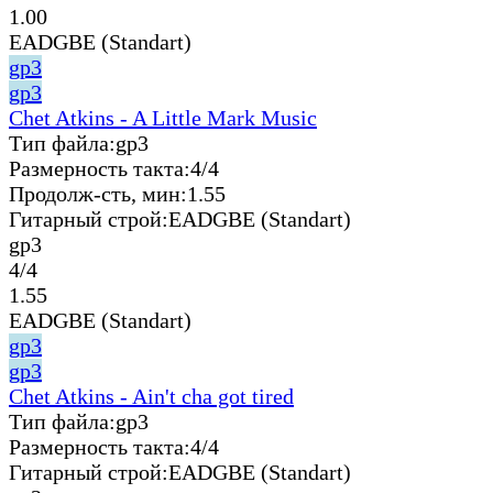
1.00
EADGBE (Standart)
gp3
gp3
Chet Atkins - A Little Mark Music
Тип файла:
gp3
Размерность такта:
4/4
Продолж-сть, мин:
1.55
Гитарный строй:
EADGBE (Standart)
gp3
4/4
1.55
EADGBE (Standart)
gp3
gp3
Chet Atkins - Ain't cha got tired
Тип файла:
gp3
Размерность такта:
4/4
Гитарный строй:
EADGBE (Standart)