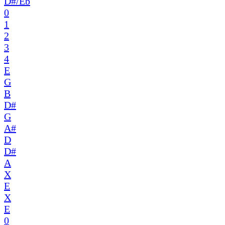
D#/Eb
0
1
2
3
4
E
G
B
D#
G
A#
D
D#
A
X
E
X
E
0