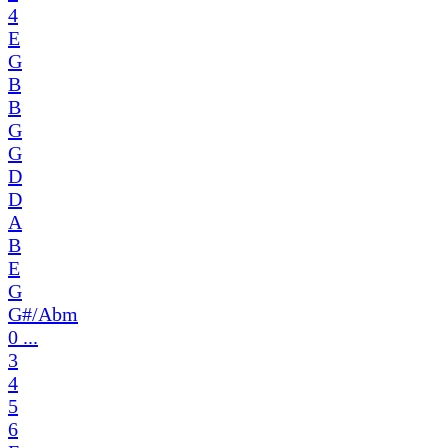
4
E
G
B
B
G
G
D
D
A
B
E
G
G#/Abm
0 ...
3
4
5
6