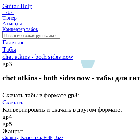
Guitar Help
Табы
Тюнер
Аккорды
Конвертер табов
Главная
Табы
chet atkins - both sides now
gp3
chet atkins - both sides now - табы для г
Скачать табы в формате
gp3
:
Скачать
Конвертировать и скачать в другом формате:
gp4
gp5
Жанры:
Country,
Классика,
Folk,
Jazz