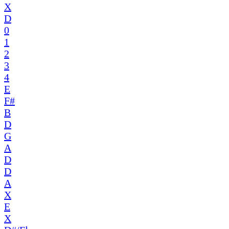
X
D
0
1
2
3
4
E
F#
B
D
G
A
D
D
A
X
E
X