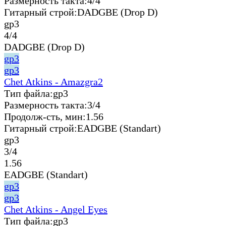
Размерность такта:
4/4
Гитарный строй:
DADGBE (Drop D)
gp3
4/4
DADGBE (Drop D)
gp3
gp3
Chet Atkins - Amazgra2
Тип файла:
gp3
Размерность такта:
3/4
Продолж-сть, мин:
1.56
Гитарный строй:
EADGBE (Standart)
gp3
3/4
1.56
EADGBE (Standart)
gp3
gp3
Chet Atkins - Angel Eyes
Тип файла:
gp3