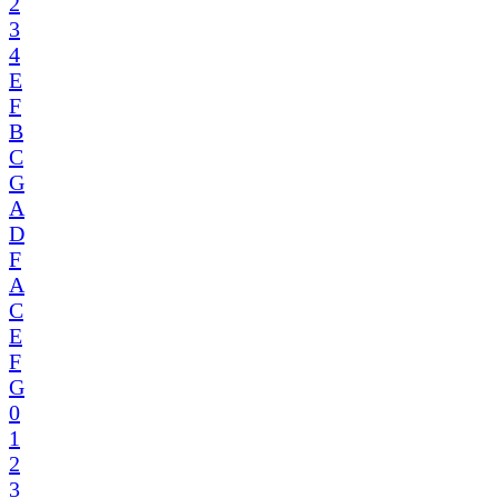
2
3
4
E
F
B
C
G
A
D
F
A
C
E
F
G
0
1
2
3