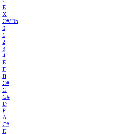
C
E
X
C#/Db
0
1
2
3
4
E
F
B
C#
G
G#
D
F
A
C#
E