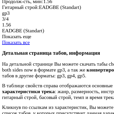
Продолж-сть, мин:
1.56
Гитарный строй:
EADGBE (Standart)
gp3
3/4
1.56
EADGBE (Standart)
Показать еще
Показать все
Детальная страница табов, информация
На детальной странице Вы можете скачать табы chet
both sides now в формате gp3, а так же
конвертиро
табов в другие форматы: gp3, gp4, gp5.
В таблице свойств справа отображаются основные
характеристики трека
: жанр, размерность, инст
гитарный строй, басовый строй, темп и время трек
Кликнув по ссылкам из характеристик, Вы можете
список табов, у которых присутствует данная хара