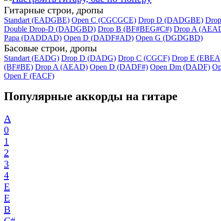
Гитарные строи, дропы
Standart (EADGBE)
Open C (CGCGCE)
Drop D (DADGBE)
Dro
Double Drop-D (DADGBD)
Drop B (BF#BEG#C#)
Drop A (AEA
Papa (DADDAD)
Open D (DADF#AD)
Open G (DGDGBD)
Басовые строи, дропы
Standart (EADG)
Drop D (DADG)
Drop C (CGCF)
Drop E (EBEA
(BF#BE)
Drop A (AEAD)
Open D (DADF#)
Open Dm (DADF)
Op
Open F (FACF)
Популярные аккорды на гитаре
A
0
1
2
3
4
E
E
B
C#