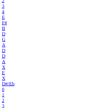
2
3
4
E
F#
B
D
G
A
D
D
A
X
E
X
D#/Eb
0
1
2
3