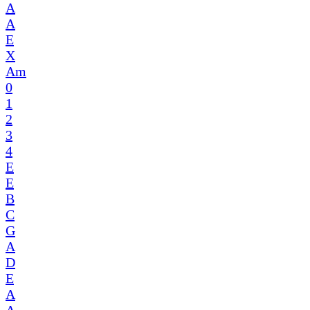
A
A
E
X
Am
0
1
2
3
4
E
E
B
C
G
A
D
E
A
A