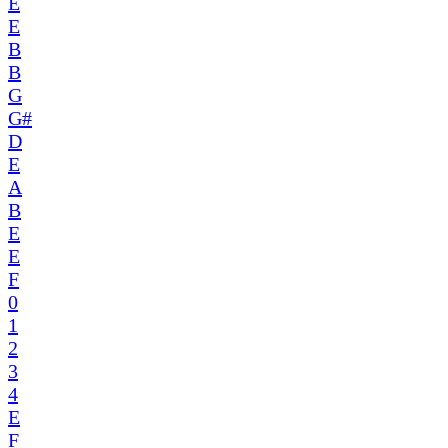
E
E
B
B
G
G#
D
E
A
B
E
E
F
0
1
2
3
4
E
F