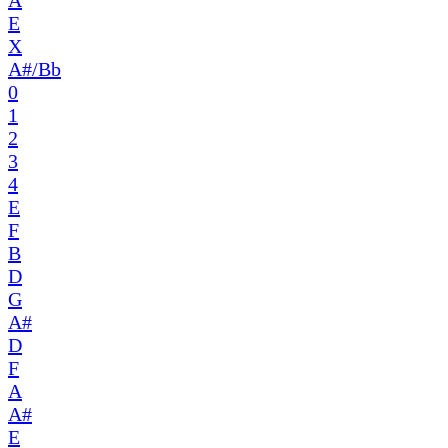
E
X
A#/Bb
0
1
2
3
4
E
F
B
D
G
A#
D
F
A
A#
E