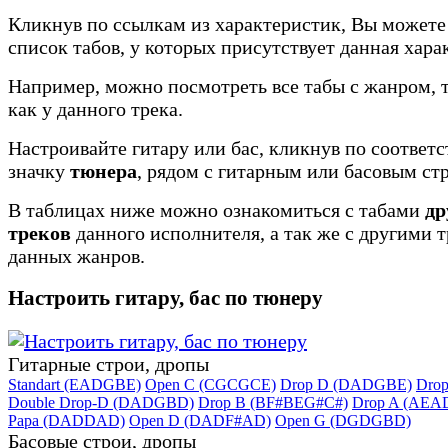
Кликнув по ссылкам из характеристик, Вы можете
список табов, у которых присутствует данная хара
Например, можно посмотреть все табы с жанром, 
как у данного трека.
Настроивайте гитару или бас, кликнув по соотве
значку
тюнера
, рядом с гитарным или басовым ст
В таблицах ниже можно ознакомиться с табами
др
треков
данного исполнителя, а так же с другими 
данных жанров.
Настроить гитару, бас по тюнеру
Гитарные строи, дропы
Standart (EADGBE)
Open C (CGCGCE)
Drop D (DADGBE)
Dro
Double Drop-D (DADGBD)
Drop B (BF#BEG#C#)
Drop A (AEA
Papa (DADDAD)
Open D (DADF#AD)
Open G (DGDGBD)
Басовые строи, дропы