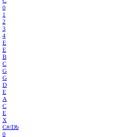
C
0
1
2
3
4
E
E
B
C
G
G
D
E
A
C
E
X
C#/Db
0