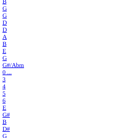
B
G
G
D
D
A
B
E
G
G#/Abm
0 ...
3
4
5
6
E
G#
B
D#
G