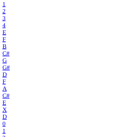
1
2
3
4
E
F
B
C#
G
G#
D
F
A
C#
E
X
D
0
1