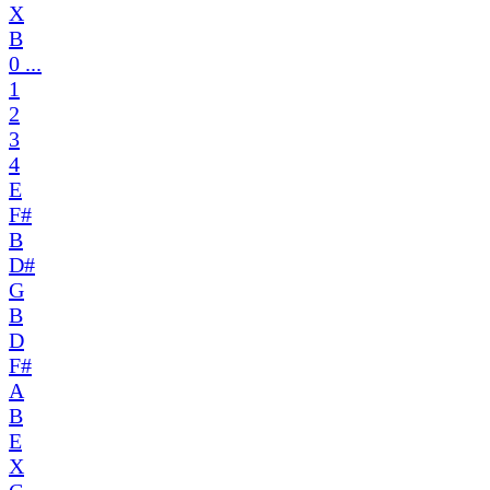
X
B
0 ...
1
2
3
4
E
F#
B
D#
G
B
D
F#
A
B
E
X