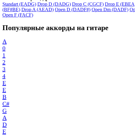
Standart (EADG)
Drop D (DADG)
Drop C (CGCF)
Drop E (EBEA
(BF#BE)
Drop A (AEAD)
Open D (DADF#)
Open Dm (DADF)
Op
Open F (FACF)
Популярные аккорды на гитаре
A
0
1
2
3
4
E
E
B
C#
G
A
D
E