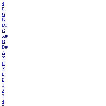
4
E
G
B
D#
G
A#
D
D#
A
X
E
X
E
0
1
2
3
4