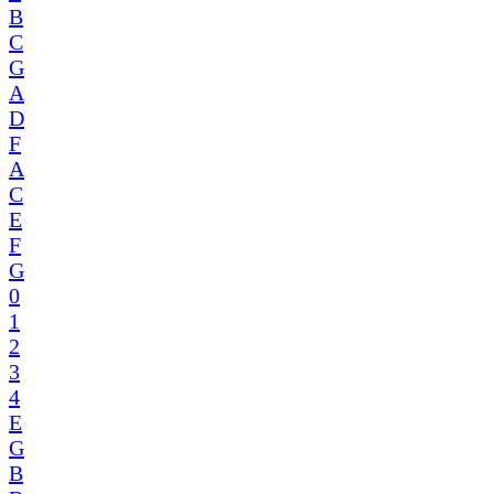
B
C
G
A
D
F
A
C
E
F
G
0
1
2
3
4
E
G
B