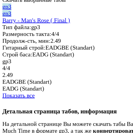
gp3
gp3
Barry - Man's Rose ( Final )
Тип файла:
gp3
Размерность такта:
4/4
Продолж-сть, мин:
2.49
Гитарный строй:
EADGBE (Standart)
Строй баса:
EADG (Standart)
gp3
4/4
2.49
EADGBE (Standart)
EADG (Standart)
Показать все
Детальная страница табов, информация
На детальной странице Вы можете скачать табы Bar
Much Time в формате gp3, а так же
конвертирова