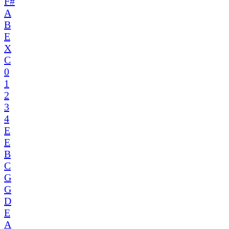
F#
A
B
E
X
C
0
1
2
3
4
E
E
B
C
G
G
D
E
A