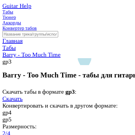
Guitar Help
Табы
Тюнер
Аккорды
Конвертер табов
Главная
Табы
Barry - Too Much Time
gp3
Barry - Too Much Time - табы для гита
Скачать табы в формате
gp3
:
Скачать
Конвертировать и скачать в другом формате:
gp4
gp5
Размерность:
2/4