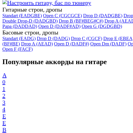
Гитарные строи, дропы
Standart (EADGBE)
Open C (CGCGCE)
Drop D (DADGBE)
Dro
Double Drop-D (DADGBD)
Drop B (BF#BEG#C#)
Drop A (AEA
Papa (DADDAD)
Open D (DADF#AD)
Open G (DGDGBD)
Басовые строи, дропы
Standart (EADG)
Drop D (DADG)
Drop C (CGCF)
Drop E (EBEA
(BF#BE)
Drop A (AEAD)
Open D (DADF#)
Open Dm (DADF)
Op
Open F (FACF)
Популярные аккорды на гитаре
A
0
1
2
3
4
E
E
B