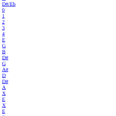
D#/Eb
0
1
2
3
4
E
G
B
D#
G
A#
D
D#
A
X
E
X
E