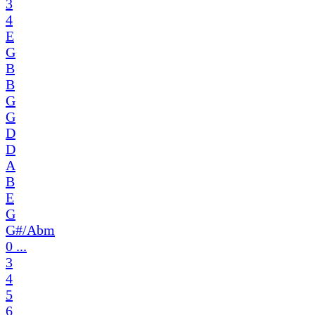
3
4
E
G
B
B
G
G
D
D
A
B
E
G
G#/Abm
0 ...
3
4
5
6