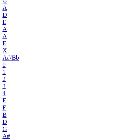
G
A
D
E
A
A
E
X
A#/Bb
0
1
2
3
4
E
F
B
D
G
A#