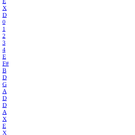
E
X
D
0
1
2
3
4
E
F#
B
D
G
A
D
D
A
X
E
X