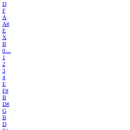
D
F
A
A#
E
X
B
0 ...
1
2
3
4
E
F#
B
D#
G
B
D