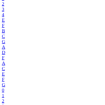
2
3
4
E
F
B
C
G
A
D
F
A
C
E
F
G
0
1
2