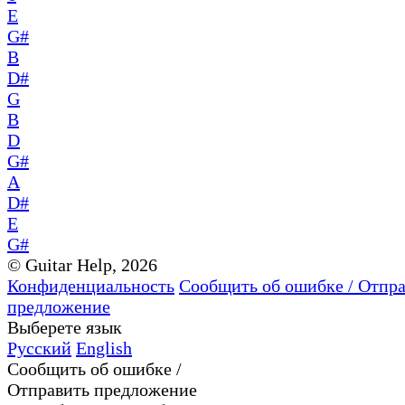
E
G#
B
D#
G
B
D
G#
A
D#
E
G#
© Guitar Help, 2026
Конфиденциальность
Сообщить об ошибке / Отпр
предложение
Выберете язык
Русский
English
Сообщить об ошибке /
Отправить предложение