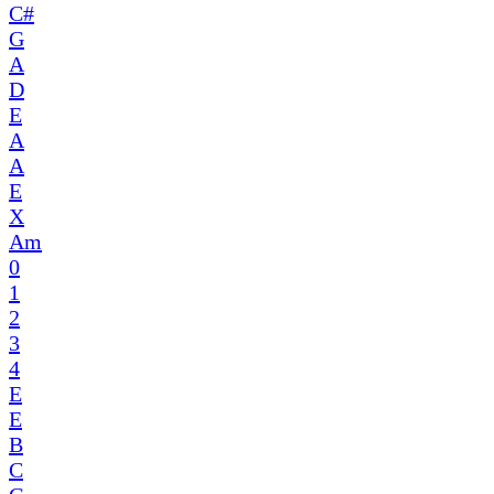
C#
G
A
D
E
A
A
E
X
Am
0
1
2
3
4
E
E
B
C