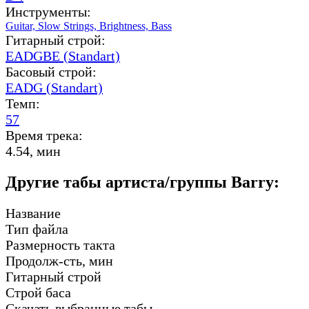
Инструменты:
Guitar,
Slow Strings,
Brightness,
Bass
Гитарный строй:
EADGBE (Standart)
Басовый строй:
EADG (Standart)
Темп:
57
Время трека:
4.54, мин
Другие табы артиста/группы Barry:
Название
Тип файла
Размерность такта
Продолж-сть, мин
Гитарный строй
Строй баса
Скачать выбранные табы