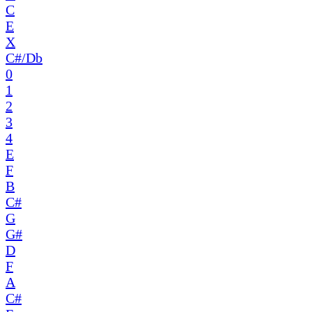
C
E
X
C#/Db
0
1
2
3
4
E
F
B
C#
G
G#
D
F
A
C#