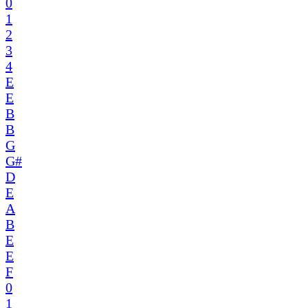
0
1
2
3
4
E
E
B
B
G
G#
D
E
A
B
E
E
F
0
1