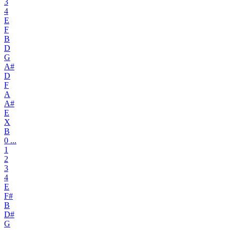
3
4
E
F
B
D
G
A#
D
F
A
A#
E
X
B
0 ...
1
2
3
4
E
F#
B
D#
G