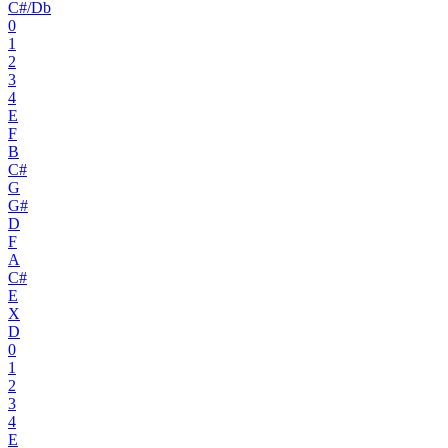
C#/Db
0
1
2
3
4
E
F
B
C#
G
G#
D
F
A
C#
E
X
D
0
1
2
3
4
E