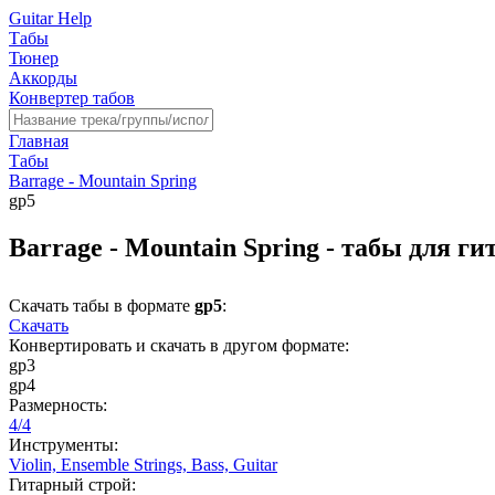
Guitar Help
Табы
Тюнер
Аккорды
Конвертер табов
Главная
Табы
Barrage - Mountain Spring
gp5
Barrage - Mountain Spring - табы для г
Скачать табы в формате
gp5
:
Скачать
Конвертировать и скачать в другом формате:
gp3
gp4
Размерность:
4/4
Инструменты:
Violin,
Ensemble Strings,
Bass,
Guitar
Гитарный строй: