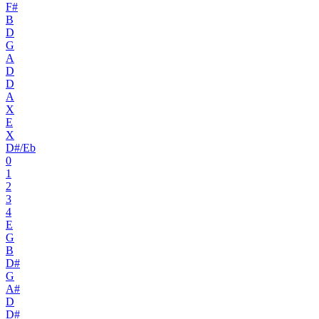
F#
B
D
G
A
D
D
A
X
E
X
D#/Eb
0
1
2
3
4
E
G
B
D#
G
A#
D
D#