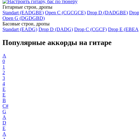
Гитарные строи, дропы
Standart (EADGBE)
Open C (CGCGCE)
Drop D (DADGBE)
Dro
Open G (DGDGBD)
Басовые строи, дропы
Standart (EADG)
Drop D (DADG)
Drop C (CGCF)
Drop E (EBEA
Популярные аккорды на гитаре
A
0
1
2
3
4
E
E
B
C#
G
A
D
E
A