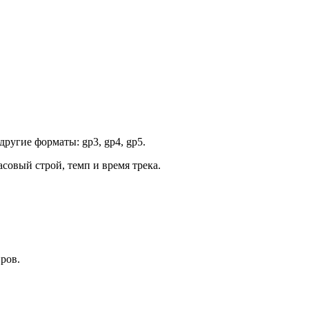
другие форматы: gp3, gp4, gp5.
асовый строй, темп и время трека.
ров.