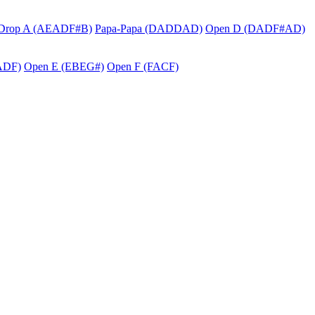
Drop A (AEADF#B)
Papa-Papa (DADDAD)
Open D (DADF#AD)
ADF)
Open E (EBEG#)
Open F (FACF)