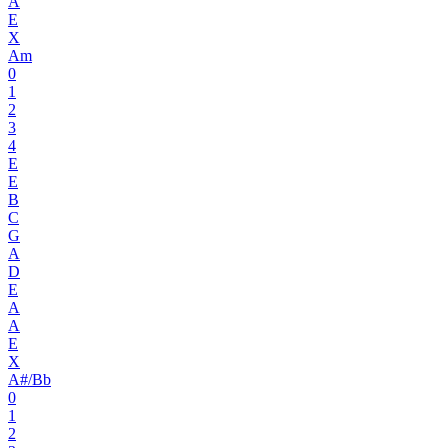
A
E
X
Am
0
1
2
3
4
E
E
B
C
G
A
D
E
A
A
E
X
A#/Bb
0
1
2