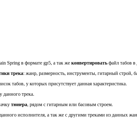
in Spring в формате gp5, а так же
конвертировать
файл табов в 
тики трека
: жанр, размерность, инструменты, гитарный строй, б
исок табов, у которых присутствует данная характеристика.
у данного трека.
начку
тюнера
, рядом с гитарным или басовым строем.
данного исполнителя, а так же с другими треками из данных жан