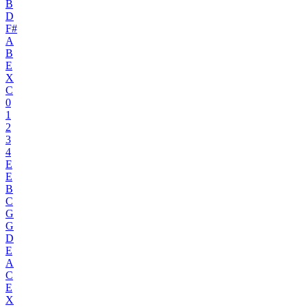
B
D
F#
A
B
E
X
C
0
1
2
3
4
E
E
B
C
G
G
D
E
A
C
E
X