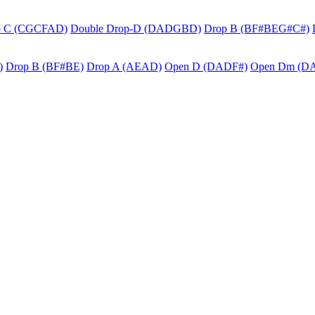
p C (CGCFAD)
Double Drop-D (DADGBD)
Drop B (BF#BEG#C#)
)
Drop B (BF#BE)
Drop A (AEAD)
Open D (DADF#)
Open Dm (D