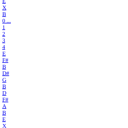
E
X
B
0 ...
1
2
3
4
E
F#
B
D#
G
B
D
F#
A
B
E
X