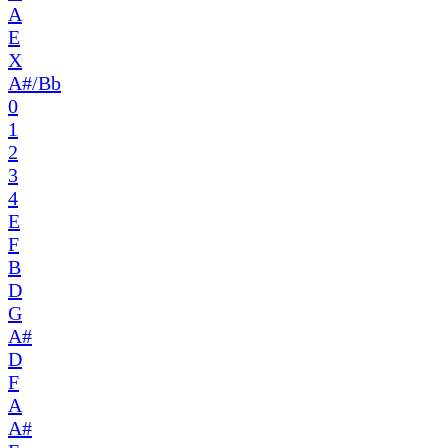
A
E
X
A#/Bb
0
1
2
3
4
E
F
B
D
G
A#
D
F
A
A#