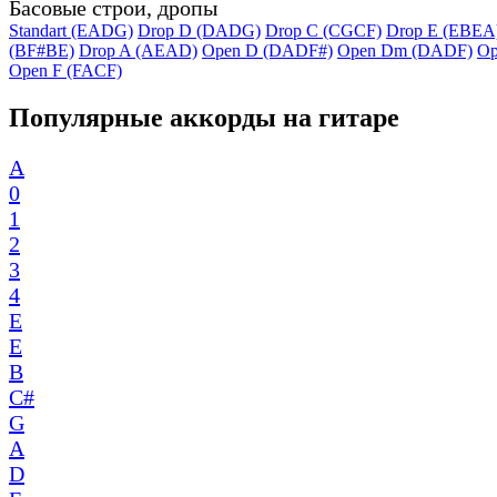
Басовые строи, дропы
Standart (EADG)
Drop D (DADG)
Drop C (CGCF)
Drop E (EBEA
(BF#BE)
Drop A (AEAD)
Open D (DADF#)
Open Dm (DADF)
Op
Open F (FACF)
Популярные аккорды на гитаре
A
0
1
2
3
4
E
E
B
C#
G
A
D