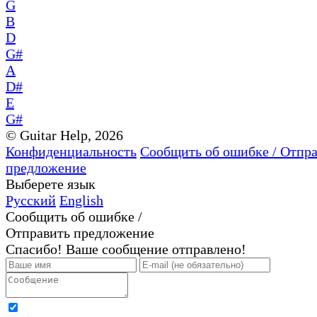
G
B
D
G#
A
D#
E
G#
© Guitar Help, 2026
Конфиденциальность
Сообщить об ошибке / Отпр
предложение
Выберете язык
Русский
English
Сообщить об ошибке /
Отправить предложение
Спасибо! Ваше сообщение отправлено!