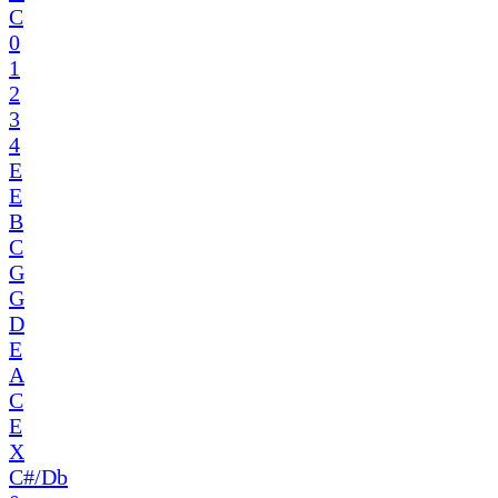
C
0
1
2
3
4
E
E
B
C
G
G
D
E
A
C
E
X
C#/Db