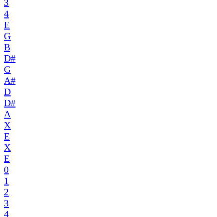
3
4
E
G
B
D#
G
A#
D
D#
A
X
E
X
E
0
1
2
3
4