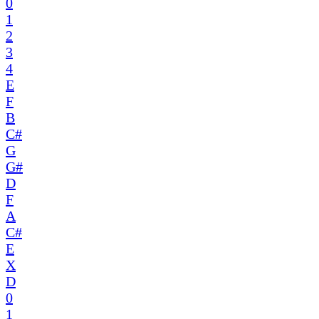
0
1
2
3
4
E
F
B
C#
G
G#
D
F
A
C#
E
X
D
0
1