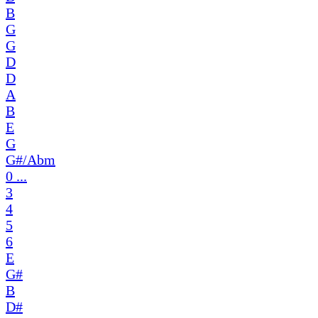
B
G
G
D
D
A
B
E
G
G#/Abm
0 ...
3
4
5
6
E
G#
B
D#