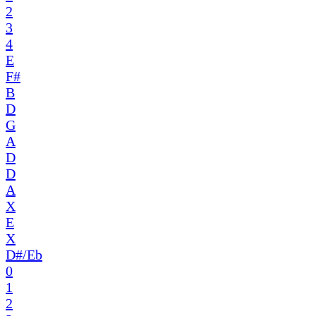
2
3
4
E
F#
B
D
G
A
D
D
A
X
E
X
D#/Eb
0
1
2