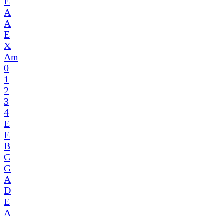
E
A
A
E
X
Am
0
1
2
3
4
E
E
B
C
G
A
D
E
A