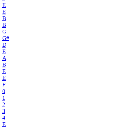
E
E
B
B
G
G#
D
E
A
B
E
E
F
0
1
2
3
4
E