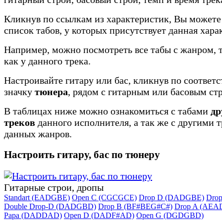
Кликнув по ссылкам из характеристик, Вы можете
список табов, у которых присутствует данная хара
Например, можно посмотреть все табы с жанром, 
как у данного трека.
Настроивайте гитару или бас, кликнув по соотве
значку
тюнера
, рядом с гитарным или басовым ст
В таблицах ниже можно ознакомиться с табами
др
треков
данного исполнителя, а так же с другими 
данных жанров.
Настроить гитару, бас по тюнеру
Гитарные строи, дропы
Standart (EADGBE)
Open C (CGCGCE)
Drop D (DADGBE)
Dro
Double Drop-D (DADGBD)
Drop B (BF#BEG#C#)
Drop A (AEA
Papa (DADDAD)
Open D (DADF#AD)
Open G (DGDGBD)