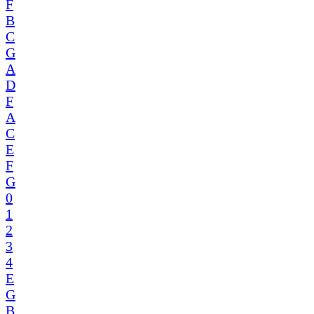
F
B
C
G
A
D
F
A
C
E
F
G
0
1
2
3
4
E
G
B