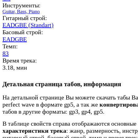
Инструменты:
Guitar,
Bass,
Piano
Гитарный строй:
EADGBE (Standart)
Басовый строй:
EADGBE
Темп:
83
Время трека:
3.18, мин
Детальная страница табов, информация
На детальной странице Вы можете скачать табы Ba
perfect wave в формате gp5, а так же
конвертиров
табов в другие форматы: gp3, gp4, gp5.
В таблице свойств справа отображаются основные
характеристики трека
: жанр, размерность, инст
гитарный строй, басовый строй, темп и время трек