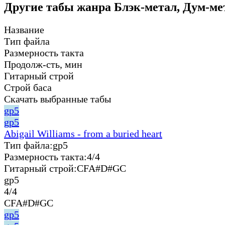
Другие табы жанра Блэк-метал, Дум-ме
Название
Тип файла
Размерность такта
Продолж-сть, мин
Гитарный строй
Строй баса
Скачать выбранные табы
gp5
gp5
Abigail Williams - from a buried heart
Тип файла:
gp5
Размерность такта:
4/4
Гитарный строй:
CFA#D#GC
gp5
4/4
CFA#D#GC
gp5