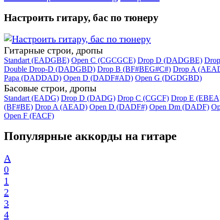
Настроить гитару, бас по тюнеру
Гитарные строи, дропы
Standart (EADGBE)
Open C (CGCGCE)
Drop D (DADGBE)
Dro
Double Drop-D (DADGBD)
Drop B (BF#BEG#C#)
Drop A (AEA
Papa (DADDAD)
Open D (DADF#AD)
Open G (DGDGBD)
Басовые строи, дропы
Standart (EADG)
Drop D (DADG)
Drop C (CGCF)
Drop E (EBEA
(BF#BE)
Drop A (AEAD)
Open D (DADF#)
Open Dm (DADF)
Op
Open F (FACF)
Популярные аккорды на гитаре
A
0
1
2
3
4