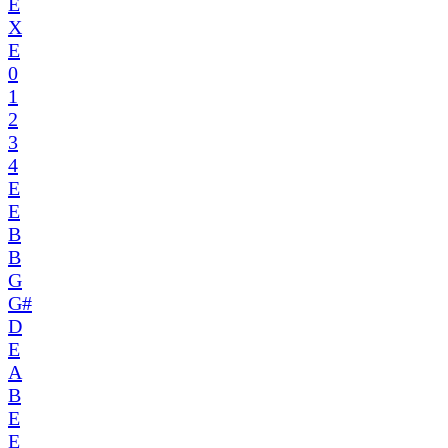
E
X
E
0
1
2
3
4
E
E
B
B
G
G#
D
E
A
B
E
E