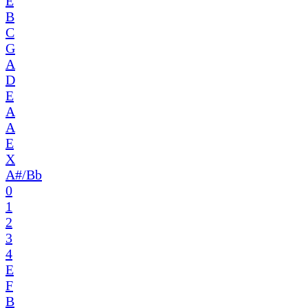
E
B
C
G
A
D
E
A
A
E
X
A#/Bb
0
1
2
3
4
E
F
B