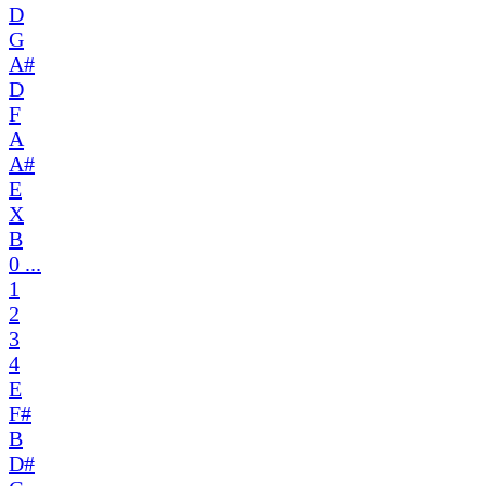
D
G
A#
D
F
A
A#
E
X
B
0 ...
1
2
3
4
E
F#
B
D#