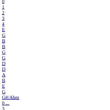
0
1
2
3
4
E
G
B
B
G
G
D
D
A
B
E
G
G#/Abm
0 ...
3