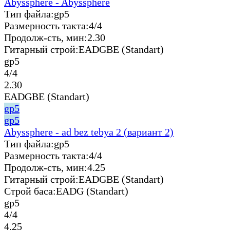
Abyssphere - Abyssphere
Тип файла:
gp5
Размерность такта:
4/4
Продолж-сть, мин:
2.30
Гитарный строй:
EADGBE (Standart)
gp5
4/4
2.30
EADGBE (Standart)
gp5
gp5
Abyssphere - ad bez tebya 2 (вариант 2)
Тип файла:
gp5
Размерность такта:
4/4
Продолж-сть, мин:
4.25
Гитарный строй:
EADGBE (Standart)
Строй баса:
EADG (Standart)
gp5
4/4
4.25