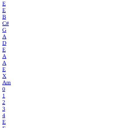
E
E
B
C#
G
A
D
E
A
A
E
X
Am
0
1
2
3
4
E