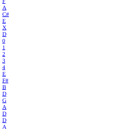
F
A
C#
E
X
D
0
1
2
3
4
E
F#
B
D
G
A
D
D
A