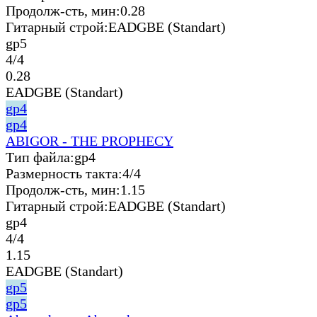
Продолж-сть, мин:
0.28
Гитарный строй:
EADGBE (Standart)
gp5
4/4
0.28
EADGBE (Standart)
gp4
gp4
ABIGOR - THE PROPHECY
Тип файла:
gp4
Размерность такта:
4/4
Продолж-сть, мин:
1.15
Гитарный строй:
EADGBE (Standart)
gp4
4/4
1.15
EADGBE (Standart)
gp5
gp5