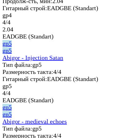
Продолж-сть, мин:
2.04
Гитарный строй:
EADGBE (Standart)
gp4
4/4
2.04
EADGBE (Standart)
gp5
gp5
Abigor - Injection Satan
Тип файла:
gp5
Размерность такта:
4/4
Гитарный строй:
EADGBE (Standart)
gp5
4/4
EADGBE (Standart)
gp5
gp5
Abigor - medieval echoes
Тип файла:
gp5
Размерность такта:
4/4