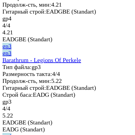
Продолж-сть, мин:
4.21
Гитарный строй:
EADGBE (Standart)
gp4
4/4
4.21
EADGBE (Standart)
gp3
gp3
Barathrum - Legions Of Perkele
Тип файла:
gp3
Размерность такта:
4/4
Продолж-сть, мин:
5.22
Гитарный строй:
EADGBE (Standart)
Строй баса:
EADG (Standart)
gp3
4/4
5.22
EADGBE (Standart)
EADG (Standart)