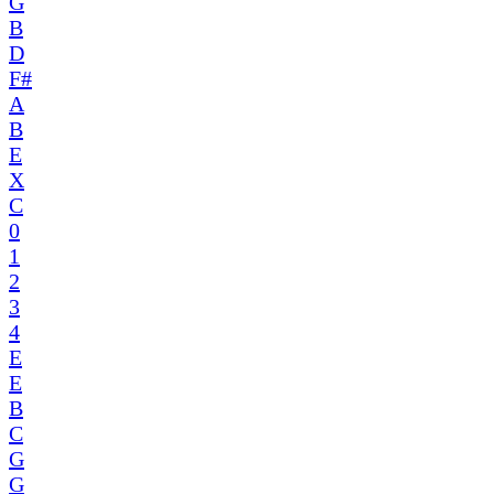
G
B
D
F#
A
B
E
X
C
0
1
2
3
4
E
E
B
C
G
G