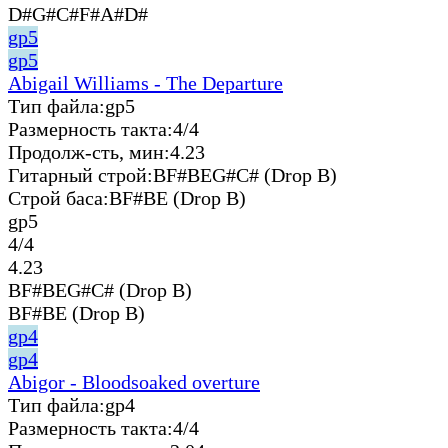
D#G#C#F#A#D#
gp5
gp5
Abigail Williams - The Departure
Тип файла:
gp5
Размерность такта:
4/4
Продолж-сть, мин:
4.23
Гитарный строй:
BF#BEG#C# (Drop B)
Строй баса:
BF#BE (Drop B)
gp5
4/4
4.23
BF#BEG#C# (Drop B)
BF#BE (Drop B)
gp4
gp4
Abigor - Bloodsoaked overture
Тип файла:
gp4
Размерность такта:
4/4