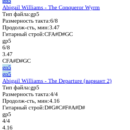
gp5
Abigail Williams - The Conqueror Wyrm
Тип файла:
gp5
Размерность такта:
6/8
Продолж-сть, мин:
3.47
Гитарный строй:
CFA#D#GC
gp5
6/8
3.47
CFA#D#GC
gp5
gp5
Abigail Williams - The Departure (вариант 2)
Тип файла:
gp5
Размерность такта:
4/4
Продолж-сть, мин:
4.16
Гитарный строй:
D#G#C#F#A#D#
gp5
4/4
4.16