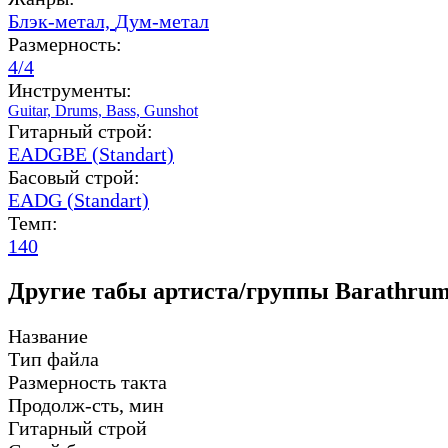
Блэк-метал,
Дум-метал
Размерность:
4/4
Инструменты:
Guitar,
Drums,
Bass,
Gunshot
Гитарный строй:
EADGBE (Standart)
Басовый строй:
EADG (Standart)
Темп:
140
Другие табы артиста/группы Barathrum
Название
Тип файла
Размерность такта
Продолж-сть, мин
Гитарный строй