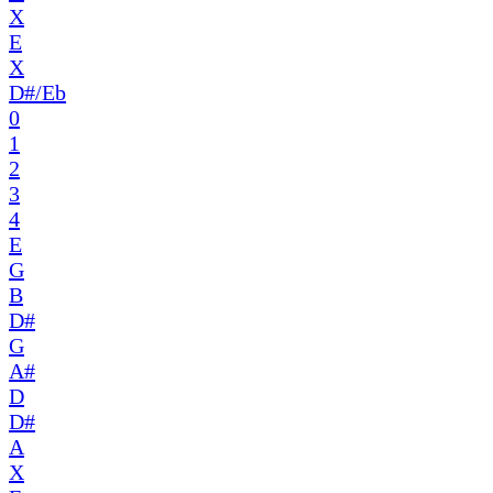
X
E
X
D#/Eb
0
1
2
3
4
E
G
B
D#
G
A#
D
D#
A
X