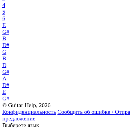
4
5
6
E
G#
B
D#
G
B
D
G#
A
D#
E
G#
© Guitar Help, 2026
Конфиденциальность
Сообщить об ошибке / Отпр
предложение
Выберете язык