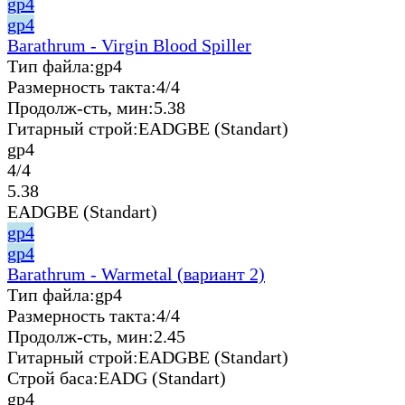
gp4
gp4
Barathrum - Virgin Blood Spiller
Тип файла:
gp4
Размерность такта:
4/4
Продолж-сть, мин:
5.38
Гитарный строй:
EADGBE (Standart)
gp4
4/4
5.38
EADGBE (Standart)
gp4
gp4
Barathrum - Warmetal (вариант 2)
Тип файла:
gp4
Размерность такта:
4/4
Продолж-сть, мин:
2.45
Гитарный строй:
EADGBE (Standart)
Строй баса:
EADG (Standart)
gp4