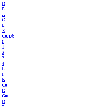
D
E
A
C
E
X
C#/Db
0
1
2
3
4
E
F
B
C#
G
G#
D