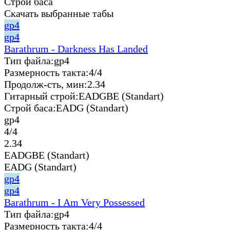
Строй баса
Скачать выбранные табы
gp4
gp4
Barathrum - Darkness Has Landed
Тип файла:
gp4
Размерность такта:
4/4
Продолж-сть, мин:
2.34
Гитарный строй:
EADGBE (Standart)
Строй баса:
EADG (Standart)
gp4
4/4
2.34
EADGBE (Standart)
EADG (Standart)
gp4
gp4
Barathrum - I Am Very Possessed
Тип файла:
gp4
Размерность такта:
4/4