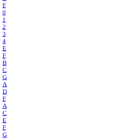
F
0
1
2
3
4
E
F
B
C
G
A
D
F
A
C
E
F
G