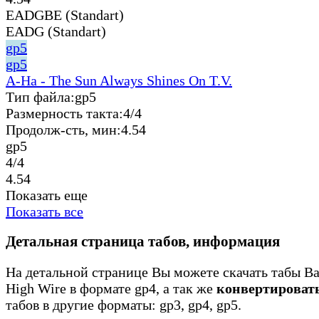
EADGBE (Standart)
EADG (Standart)
gp5
gp5
A-Ha - The Sun Always Shines On T.V.
Тип файла:
gp5
Размерность такта:
4/4
Продолж-сть, мин:
4.54
gp5
4/4
4.54
Показать еще
Показать все
Детальная страница табов, информация
На детальной странице Вы можете скачать табы Ba
High Wire в формате gp4, а так же
конвертироват
табов в другие форматы: gp3, gp4, gp5.