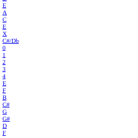
E
A
C
E
X
C#/Db
0
1
2
3
4
E
F
B
C#
G
G#
D
F