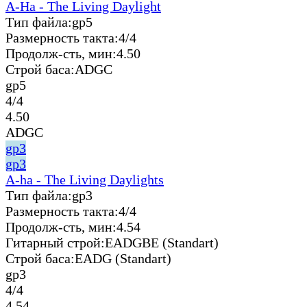
A-Ha - The Living Daylight
Тип файла:
gp5
Размерность такта:
4/4
Продолж-сть, мин:
4.50
Строй баса:
ADGC
gp5
4/4
4.50
ADGC
gp3
gp3
A-ha - The Living Daylights
Тип файла:
gp3
Размерность такта:
4/4
Продолж-сть, мин:
4.54
Гитарный строй:
EADGBE (Standart)
Строй баса:
EADG (Standart)
gp3
4/4
4.54