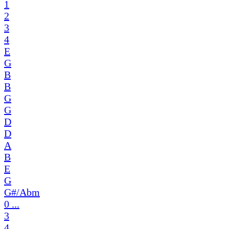
1
2
3
4
E
G
B
B
G
G
D
D
A
B
E
G
G#/Abm
0 ...
3
4