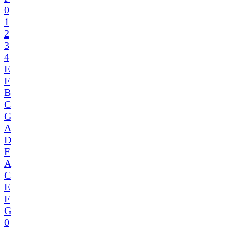
0
1
2
3
4
E
F
B
C
G
A
D
F
A
C
E
F
G
0