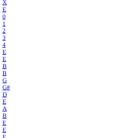
X
E
0
1
2
3
4
E
E
B
B
G
G#
D
E
A
B
E
E
F