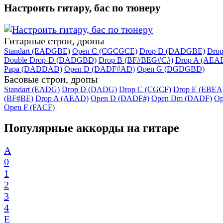
Настроить гитару, бас по тюнеру
Гитарные строи, дропы
Standart (EADGBE)
Open C (CGCGCE)
Drop D (DADGBE)
Dro
Double Drop-D (DADGBD)
Drop B (BF#BEG#C#)
Drop A (AEA
Papa (DADDAD)
Open D (DADF#AD)
Open G (DGDGBD)
Басовые строи, дропы
Standart (EADG)
Drop D (DADG)
Drop C (CGCF)
Drop E (EBEA
(BF#BE)
Drop A (AEAD)
Open D (DADF#)
Open Dm (DADF)
Op
Open F (FACF)
Популярные аккорды на гитаре
A
0
1
2
3
4
E