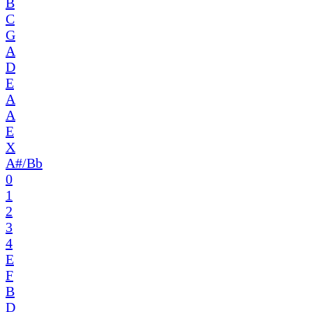
B
C
G
A
D
E
A
A
E
X
A#/Bb
0
1
2
3
4
E
F
B
D