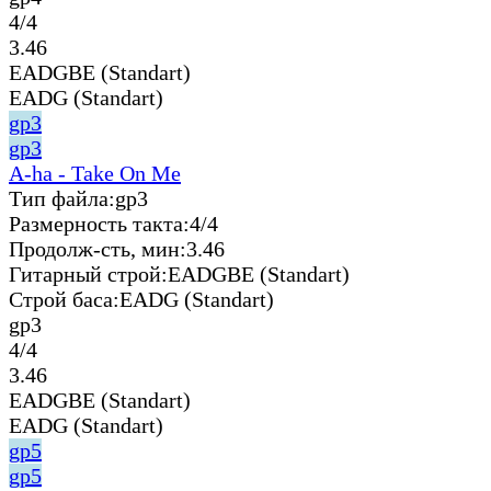
4/4
3.46
EADGBE (Standart)
EADG (Standart)
gp3
gp3
A-ha - Take On Me
Тип файла:
gp3
Размерность такта:
4/4
Продолж-сть, мин:
3.46
Гитарный строй:
EADGBE (Standart)
Строй баса:
EADG (Standart)
gp3
4/4
3.46
EADGBE (Standart)
EADG (Standart)
gp5
gp5