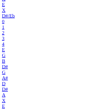
E
X
D#/Eb
0
1
2
3
4
E
G
B
D#
G
A#
D
D#
A
X
E