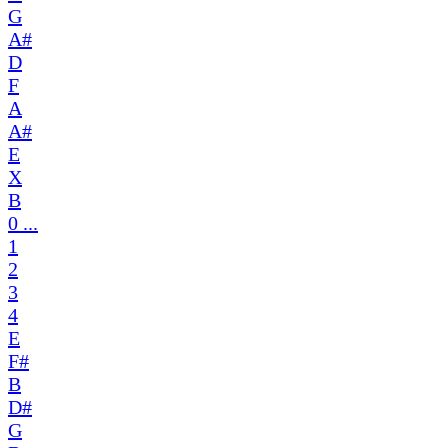
G
A#
D
F
A
A#
E
X
B
0 ...
1
2
3
4
E
F#
B
D#
G