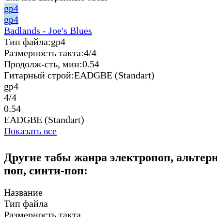
gp4
gp4
Badlands - Joe's Blues
Тип файла:
gp4
Размерность такта:
4/4
Продолж-сть, мин:
0.54
Гитарный строй:
EADGBE (Standart)
gp4
4/4
0.54
EADGBE (Standart)
Показать все
Другие табы жанра электропоп, альте
поп, синти-поп:
Название
Тип файла
Размерность такта