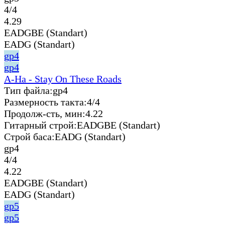
4/4
4.29
EADGBE (Standart)
EADG (Standart)
gp4
gp4
A-Ha - Stay On These Roads
Тип файла:
gp4
Размерность такта:
4/4
Продолж-сть, мин:
4.22
Гитарный строй:
EADGBE (Standart)
Строй баса:
EADG (Standart)
gp4
4/4
4.22
EADGBE (Standart)
EADG (Standart)
gp5
gp5