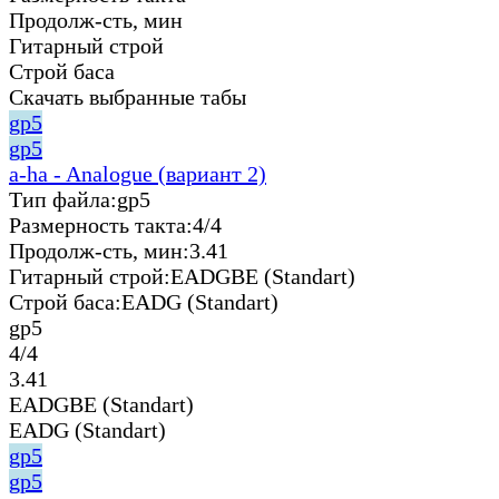
Продолж-сть, мин
Гитарный строй
Строй баса
Скачать выбранные табы
gp5
gp5
a-ha - Analogue (вариант 2)
Тип файла:
gp5
Размерность такта:
4/4
Продолж-сть, мин:
3.41
Гитарный строй:
EADGBE (Standart)
Строй баса:
EADG (Standart)
gp5
4/4
3.41
EADGBE (Standart)
EADG (Standart)
gp5
gp5