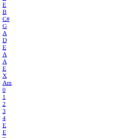
E
B
C#
G
A
D
E
A
A
E
X
Am
0
1
2
3
4
E
E