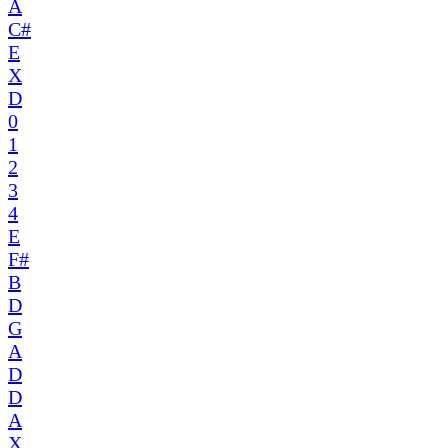
A
C#
E
X
D
0
1
2
3
4
E
F#
B
D
G
A
D
D
A
X