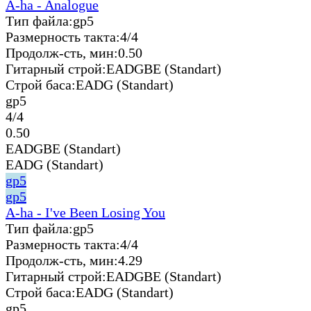
A-ha - Analogue
Тип файла:
gp5
Размерность такта:
4/4
Продолж-сть, мин:
0.50
Гитарный строй:
EADGBE (Standart)
Строй баса:
EADG (Standart)
gp5
4/4
0.50
EADGBE (Standart)
EADG (Standart)
gp5
gp5
A-ha - I've Been Losing You
Тип файла:
gp5
Размерность такта:
4/4
Продолж-сть, мин:
4.29
Гитарный строй:
EADGBE (Standart)
Строй баса:
EADG (Standart)
gp5