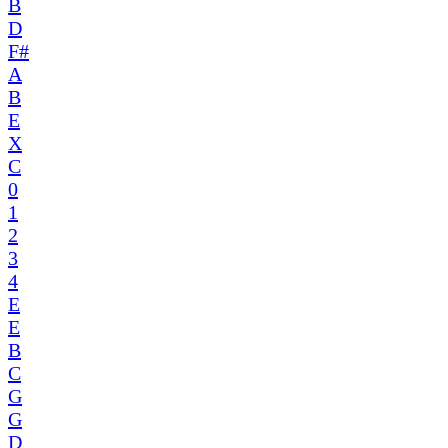
B
D
F#
A
B
E
X
C
0
1
2
3
4
E
E
B
C
G
G
D