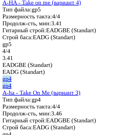
A-HA - Take on me (вариант 4)
Тип файла:
gp5
Размерность такта:
4/4
Продолж-сть, мин:
3.41
Гитарный строй:
EADGBE (Standart)
Строй баса:
EADG (Standart)
gp5
4/4
3.41
EADGBE (Standart)
EADG (Standart)
gp4
gp4
A-ha - Take On Me (вариант 3)
Тип файла:
gp4
Размерность такта:
4/4
Продолж-сть, мин:
3.46
Гитарный строй:
EADGBE (Standart)
Строй баса:
EADG (Standart)
gp4