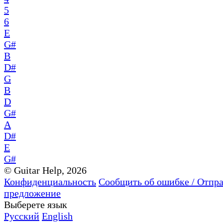
5
6
E
G#
B
D#
G
B
D
G#
A
D#
E
G#
© Guitar Help, 2026
Конфиденциальность
Сообщить об ошибке / Отпр
предложение
Выберете язык
Русский
English