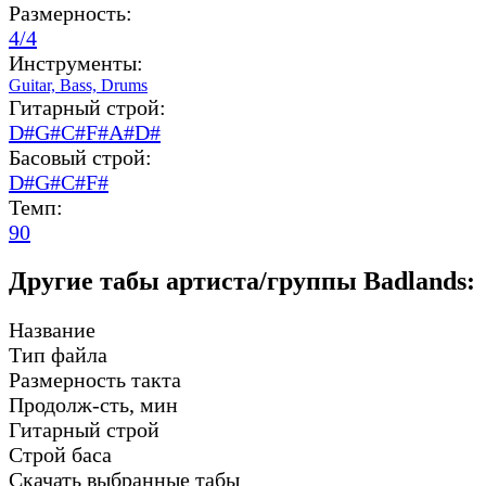
Размерность:
4/4
Инструменты:
Guitar,
Bass,
Drums
Гитарный строй:
D#G#C#F#A#D#
Басовый строй:
D#G#C#F#
Темп:
90
Другие табы артиста/группы Badlands:
Название
Тип файла
Размерность такта
Продолж-сть, мин
Гитарный строй
Строй баса
Скачать выбранные табы