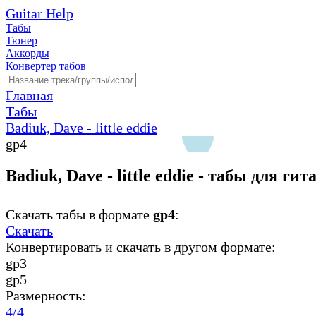
Guitar Help
Табы
Тюнер
Аккорды
Конвертер табов
Главная
Табы
Badiuk, Dave - little eddie
gp4
Badiuk, Dave - little eddie - табы для ги
Скачать табы в формате
gp4
:
Скачать
Конвертировать и скачать в другом формате:
gp3
gp5
Размерность:
4/4