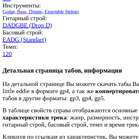
Инструменты:
Guitar,
Bass,
Drums,
Ensemble Strings
Гитарный строй:
DADGBE (Drop D)
Басовый строй:
EADG (Standart)
Темп:
120
Детальная страница табов, информация
На детальной странице Вы можете скачать табы Ba
little eddie в формате gp4, а так же
конвертироват
табов в другие форматы: gp3, gp4, gp5.
В таблице свойств справа отображаются основные
характеристики трека
: жанр, размерность, инст
гитарный строй, басовый строй, темп и время трек
Кликнув по ссылкам из характеристик, Вы можете