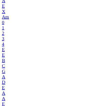
A
E
X
Am
0
1
2
3
4
E
E
B
C
G
A
D
E
A
A
E