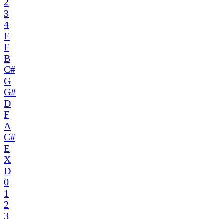
2
3
4
E
F
B
C#
G
G#
D
F
A
C#
E
X
D
0
1
2
3