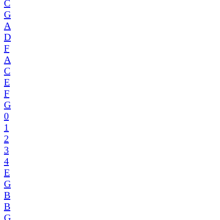
C
G
A
D
F
A
C
E
F
G
0
1
2
3
4
E
G
B
B
G