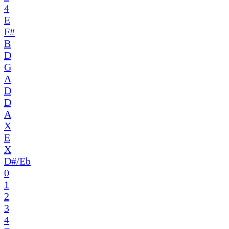
4
E
F#
B
D
G
A
D
D
A
X
E
X
D#/Eb
0
1
2
3
4