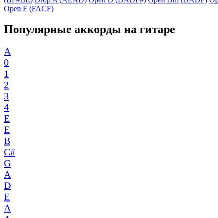
Open F (FACF)
Популярные аккорды на гитаре
A
0
1
2
3
4
E
E
B
C#
G
A
D
E
A