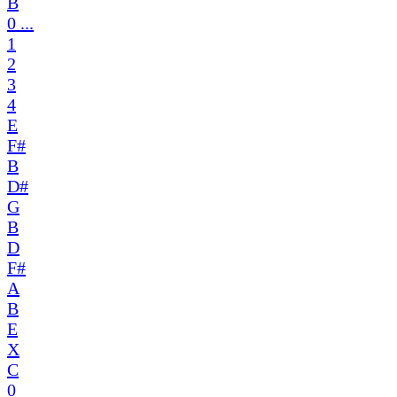
B
0 ...
1
2
3
4
E
F#
B
D#
G
B
D
F#
A
B
E
X
C
0