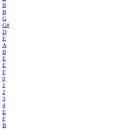
B
B
G
G#
D
E
A
B
E
E
F
0
1
2
3
4
E
F
B