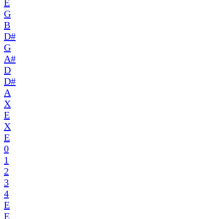
E
G
B
D#
G
A#
D
D#
A
X
E
X
E
0
1
2
3
4
E
E