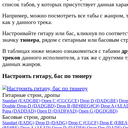
список табов, у которых присутствует данная хара
Например, можно посмотреть все табы с жанром, 
как у данного трека.
Настроивайте гитару или бас, кликнув по соотве
значку
тюнера
, рядом с гитарным или басовым ст
В таблицах ниже можно ознакомиться с табами
др
треков
данного исполнителя, а так же с другими 
данных жанров.
Настроить гитару, бас по тюнеру
Гитарные строи, дропы
Standart (EADGBE)
Open C (CGCGCE)
Drop D (DADGBE)
Dro
Double Drop-D (DADGBD)
Drop B (BF#BEG#C#)
Drop A (AEA
Papa (DADDAD)
Open D (DADF#AD)
Open G (DGDGBD)
Басовые строи, дропы
Standart (EADG)
Drop D (DADG)
Drop C (CGCF)
Drop E (EBEA
(BF#BE)
Drop A (AEAD)
Open D (DADF#)
Open Dm (DADF)
Op