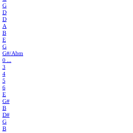
G
D
D
A
B
E
G
G#/Abm
0 ...
3
4
5
6
E
G#
B
D#
G
B