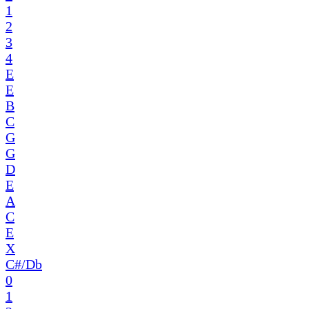
1
2
3
4
E
E
B
C
G
G
D
E
A
C
E
X
C#/Db
0
1