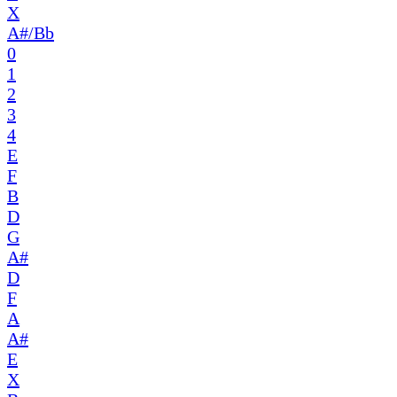
X
A#/Bb
0
1
2
3
4
E
F
B
D
G
A#
D
F
A
A#
E
X