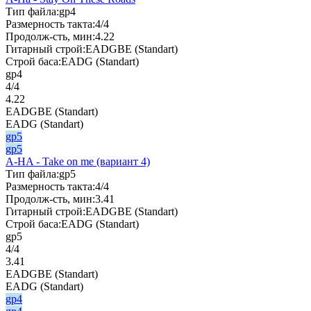
Тип файла:
gp4
Размерность такта:
4/4
Продолж-сть, мин:
4.22
Гитарный строй:
EADGBE (Standart)
Строй баса:
EADG (Standart)
gp4
4/4
4.22
EADGBE (Standart)
EADG (Standart)
gp5
gp5
A-HA - Take on me (вариант 4)
Тип файла:
gp5
Размерность такта:
4/4
Продолж-сть, мин:
3.41
Гитарный строй:
EADGBE (Standart)
Строй баса:
EADG (Standart)
gp5
4/4
3.41
EADGBE (Standart)
EADG (Standart)
gp4