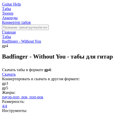
Guitar Help
Табы
Тюнер
Аккорды
Конвертер табов
Главная
Табы
Badfinger - Without You
gp4
Badfinger - Without You - табы для гита
Скачать табы в формате
gp4
:
Скачать
Конвертировать и скачать в другом формате:
gp3
gp5
Жанры:
пауэр-поп,
рок,
поп-рок
Размерность:
4/4
Инструменты: