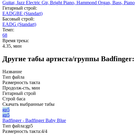
Guitar,
Jazz Electric Gtr,
Bright Piano,
Hammond Organ,
Bass,
Piano
Гитарный строй:
EADGBE (Standart)
Басовый строй:
EADG (Standart)
Темп:
68
Время трека:
4.35, мин
Другие табы артиста/группы Badfinger:
Название
Тип файла
Размерность такта
Продолж-сть, мин
Гитарный строй
Строй баса
Скачать выбранные табы
gp5
gp5
Badfinger - Badfinger Baby Blue
Тип файла:
gp5
Размерность такта:
4/4