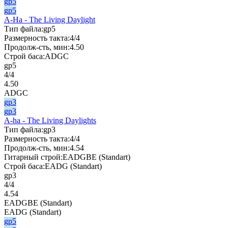
gp5
gp5
A-Ha - The Living Daylight
Тип файла:
gp5
Размерность такта:
4/4
Продолж-сть, мин:
4.50
Строй баса:
ADGC
gp5
4/4
4.50
ADGC
gp3
gp3
A-ha - The Living Daylights
Тип файла:
gp3
Размерность такта:
4/4
Продолж-сть, мин:
4.54
Гитарный строй:
EADGBE (Standart)
Строй баса:
EADG (Standart)
gp3
4/4
4.54
EADGBE (Standart)
EADG (Standart)
gp5