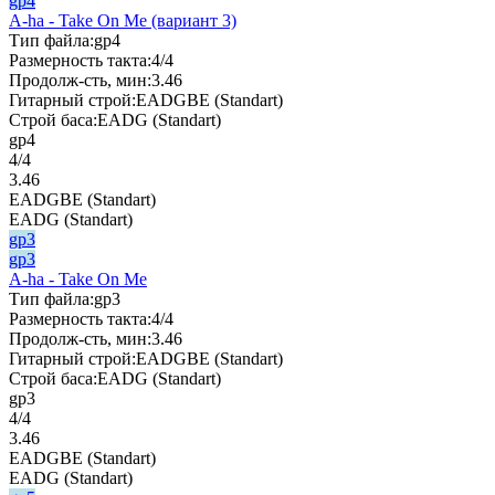
gp4
A-ha - Take On Me (вариант 3)
Тип файла:
gp4
Размерность такта:
4/4
Продолж-сть, мин:
3.46
Гитарный строй:
EADGBE (Standart)
Строй баса:
EADG (Standart)
gp4
4/4
3.46
EADGBE (Standart)
EADG (Standart)
gp3
gp3
A-ha - Take On Me
Тип файла:
gp3
Размерность такта:
4/4
Продолж-сть, мин:
3.46
Гитарный строй:
EADGBE (Standart)
Строй баса:
EADG (Standart)
gp3
4/4
3.46
EADGBE (Standart)
EADG (Standart)