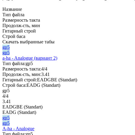
Название
Тип файла
Размерность такта
Продолж-сть, мин
Гитарный строй
Строй баса
Скачать выбранные табы
gp5
gp5
a-ha - Analogue (вариант 2)
Тип файла:
gp5
Размерность такта:
4/4
Продолж-сть, мин:
3.41
Гитарный строй:
EADGBE (Standart)
Строй баса:
EADG (Standart)
gp5
4/4
3.41
EADGBE (Standart)
EADG (Standart)
gp5
gp5
A-ha - Analogue
Тип файла:
gp5