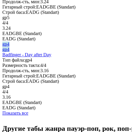
Продолж-сть, мин:
3.24
Гитарный строй:
EADGBE (Standart)
Строй баса:
EADG (Standart)
gp5
4/4
3.24
EADGBE (Standart)
EADG (Standart)
gp4
gp4
Badfinger - Day after Day
Тип файла:
gp4
Размерность такта:
4/4
Продолж-сть, мин:
3.16
Гитарный строй:
EADGBE (Standart)
Строй баса:
EADG (Standart)
gp4
4/4
3.16
EADGBE (Standart)
EADG (Standart)
Показать все
Другие табы жанра пауэр-поп, рок, поп-