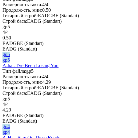
Размерность такта:
4/4
Продолж-сть, мин:
0.50
Гитарный строй:
EADGBE (Standart)
Строй баса:
EADG (Standart)
gp5
4/4
0.50
EADGBE (Standart)
EADG (Standart)
gp5
gp5
A-ha - I've Been Losing You
Тип файла:
gp5
Размерность такта:
4/4
Продолж-сть, мин:
4.29
Гитарный строй:
EADGBE (Standart)
Строй баса:
EADG (Standart)
gp5
4/4
4.29
EADGBE (Standart)
EADG (Standart)
gp4
gp4
A-Ha - Stay On These Roads