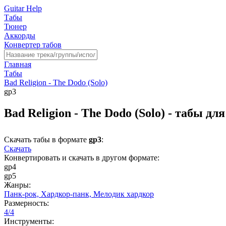
Guitar Help
Табы
Тюнер
Аккорды
Конвертер табов
Главная
Табы
Bad Religion - The Dodo (Solo)
gp3
Bad Religion - The Dodo (Solo) - табы дл
Скачать табы в формате
gp3
:
Скачать
Конвертировать и скачать в другом формате:
gp4
gp5
Жанры:
Панк-рок,
Хардкор-панк,
Мелодик хардкор
Размерность:
4/4
Инструменты: