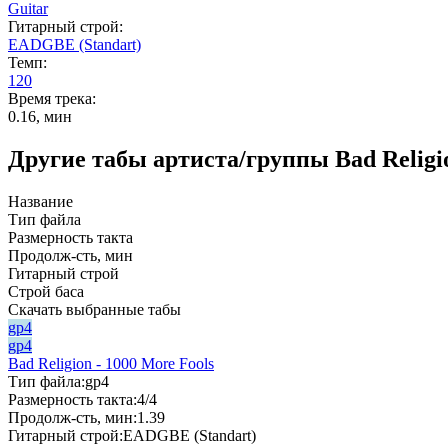
Guitar
Гитарный строй:
EADGBE (Standart)
Темп:
120
Время трека:
0.16, мин
Другие табы артиста/группы Bad Religi
Название
Тип файла
Размерность такта
Продолж-сть, мин
Гитарный строй
Строй баса
Скачать выбранные табы
gp4
gp4
Bad Religion - 1000 More Fools
Тип файла:
gp4
Размерность такта:
4/4
Продолж-сть, мин:
1.39
Гитарный строй:
EADGBE (Standart)