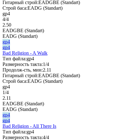
Гитарный строй:
EADGBE (Standart)
Строй баса:
EADG (Standart)
gp4
4/4
2.50
EADGBE (Standart)
EADG (Standart)
gp4
gp4
Bad Religion - A Walk
Тип файла:
gp4
Размерность такта:
1/4
Продолж-сть, мин:
2.11
Гитарный строй:
EADGBE (Standart)
Строй баса:
EADG (Standart)
gp4
1/4
2.11
EADGBE (Standart)
EADG (Standart)
gp4
gp4
Bad Religion - All There Is
Тип файла:
gp4
Размерность такта:
4/4