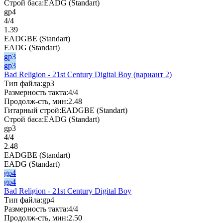
Строй баса:
EADG (Standart)
gp4
4/4
1.39
EADGBE (Standart)
EADG (Standart)
gp3
gp3
Bad Religion - 21st Century Digital Boy (вариант 2)
Тип файла:
gp3
Размерность такта:
4/4
Продолж-сть, мин:
2.48
Гитарный строй:
EADGBE (Standart)
Строй баса:
EADG (Standart)
gp3
4/4
2.48
EADGBE (Standart)
EADG (Standart)
gp4
gp4
Bad Religion - 21st Century Digital Boy
Тип файла:
gp4
Размерность такта:
4/4
Продолж-сть, мин:
2.50