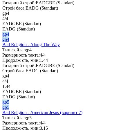
Гитарный строй:
EADGBE (Standart)
Строй баса:
EADG (Standart)
gp4
4/4
EADGBE (Standart)
EADG (Standart)
gp4
gp4
Bad Religion - Along The Way
Тип файла:
gp4
Размерность такта:
4/4
Продолж-сть, мин:
1.44
Гитарный строй:
EADGBE (Standart)
Строй баса:
EADG (Standart)
gp4
4/4
1.44
EADGBE (Standart)
EADG (Standart)
gp5
gp5
Bad Religion - American Jesus (вариант 7)
Тип файла:
gp5
Размерность такта:
4/4
Продолж-сть, мин:
3.15