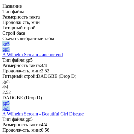
Название
Тип файла
Размерность такта
Продолж-сть, мин
Гитарный строй
Строй баса
Скачать выбранные табы
gp5
gp5
A Wilhelm Scream - anchor end
Тип файла:
gp5
Размерность такта:
4/4
Продолж-сть, мин:
2.52
Гитарный строй:
DADGBE (Drop D)
gp5
4/4
2.52
DADGBE (Drop D)
gp5
gp5
A Wilhelm Scream - Beautiful Girl Disease
Тип файла:
gp5
Размерность такта:
4/4
Продолж-сть, мин:
0.56