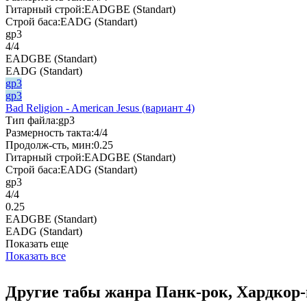
Гитарный строй:
EADGBE (Standart)
Строй баса:
EADG (Standart)
gp3
4/4
EADGBE (Standart)
EADG (Standart)
gp3
gp3
Bad Religion - American Jesus (вариант 4)
Тип файла:
gp3
Размерность такта:
4/4
Продолж-сть, мин:
0.25
Гитарный строй:
EADGBE (Standart)
Строй баса:
EADG (Standart)
gp3
4/4
0.25
EADGBE (Standart)
EADG (Standart)
Показать еще
Показать все
Другие табы жанра Панк-рок, Хардкор-