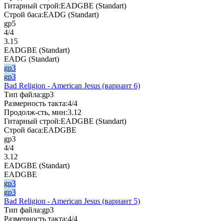
Гитарный строй:
EADGBE (Standart)
Строй баса:
EADG (Standart)
gp5
4/4
3.15
EADGBE (Standart)
EADG (Standart)
gp3
gp3
Bad Religion - American Jesus (вариант 6)
Тип файла:
gp3
Размерность такта:
4/4
Продолж-сть, мин:
3.12
Гитарный строй:
EADGBE (Standart)
Строй баса:
EADGBE
gp3
4/4
3.12
EADGBE (Standart)
EADGBE
gp3
gp3
Bad Religion - American Jesus (вариант 5)
Тип файла:
gp3
Размерность такта:
4/4