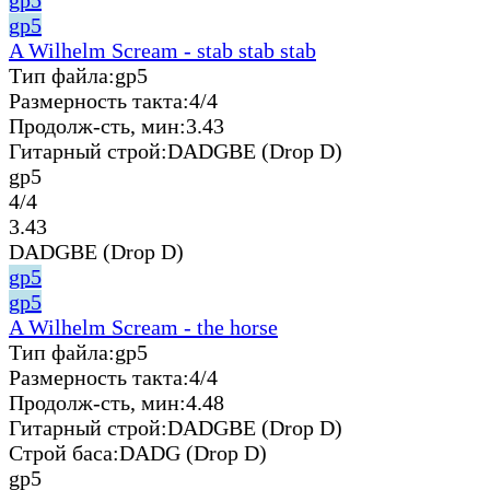
gp5
A Wilhelm Scream - stab stab stab
Тип файла:
gp5
Размерность такта:
4/4
Продолж-сть, мин:
3.43
Гитарный строй:
DADGBE (Drop D)
gp5
4/4
3.43
DADGBE (Drop D)
gp5
gp5
A Wilhelm Scream - the horse
Тип файла:
gp5
Размерность такта:
4/4
Продолж-сть, мин:
4.48
Гитарный строй:
DADGBE (Drop D)
Строй баса:
DADG (Drop D)
gp5