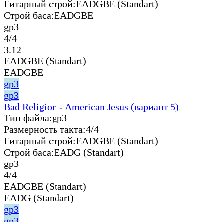
Гитарный строй:
EADGBE (Standart)
Строй баса:
EADGBE
gp3
4/4
3.12
EADGBE (Standart)
EADGBE
gp3
gp3
Bad Religion - American Jesus (вариант 5)
Тип файла:
gp3
Размерность такта:
4/4
Гитарный строй:
EADGBE (Standart)
Строй баса:
EADG (Standart)
gp3
4/4
EADGBE (Standart)
EADG (Standart)
gp3
gp3