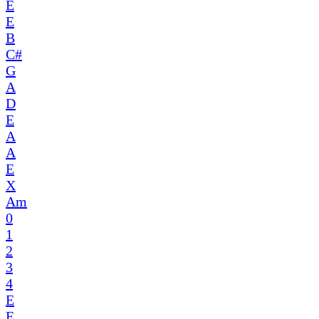
E
E
B
C#
G
A
D
E
A
A
E
X
Am
0
1
2
3
4
E
E