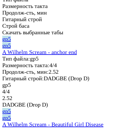
Размерность такта
Продолж-сть, мин
Гитарный строй
Строй баса
Скачать выбранные табы
gp5
gp5
A Wilhelm Scream - anchor end
Тип файла:
gp5
Размерность такта:
4/4
Продолж-сть, мин:
2.52
Гитарный строй:
DADGBE (Drop D)
gp5
4/4
2.52
DADGBE (Drop D)
gp5
gp5
A Wilhelm Scream - Beautiful Girl Disease