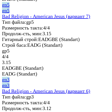
gp5
gp5
Bad Religion - American Jesus (вариант 7)
Тип файла:
gp5
Размерность такта:
4/4
Продолж-сть, мин:
3.15
Гитарный строй:
EADGBE (Standart)
Строй баса:
EADG (Standart)
gp5
4/4
3.15
EADGBE (Standart)
EADG (Standart)
gp3
gp3
Bad Religion - American Jesus (вариант 6)
Тип файла:
gp3
Размерность такта:
4/4
Продолж-сть, мин:
3.12