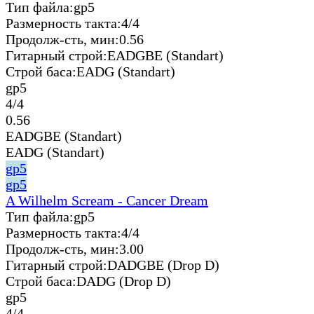
Тип файла:
gp5
Размерность такта:
4/4
Продолж-сть, мин:
0.56
Гитарный строй:
EADGBE (Standart)
Строй баса:
EADG (Standart)
gp5
4/4
0.56
EADGBE (Standart)
EADG (Standart)
gp5
gp5
A Wilhelm Scream - Cancer Dream
Тип файла:
gp5
Размерность такта:
4/4
Продолж-сть, мин:
3.00
Гитарный строй:
DADGBE (Drop D)
Строй баса:
DADG (Drop D)
gp5
4/4