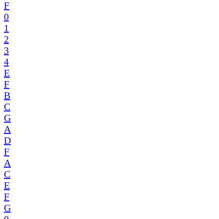
F
0
1
2
3
4
E
F
B
C
G
A
D
F
A
C
E
F
G