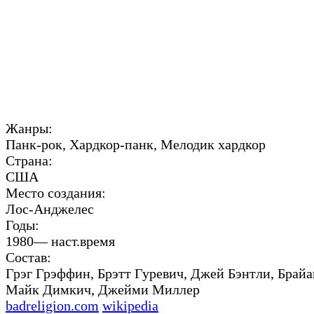
Жанры:
Панк-рок, Хардкор-панк, Мелодик хардкор
Страна:
США
Место создания:
Лос-Анджелес
Годы:
1980— наст.время
Состав:
Грэг Грэффин, Брэтт Гуревич, Джей Бэнтли, Брайа
Майк Димкич, Джейми Миллер
badreligion.com
wikipedia