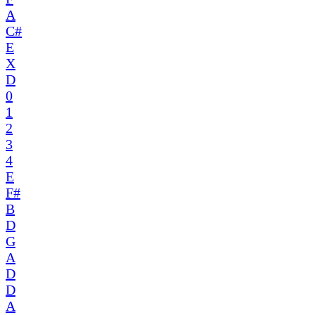
A
C#
E
X
D
0
1
2
3
4
E
F#
B
D
G
A
D
D
A