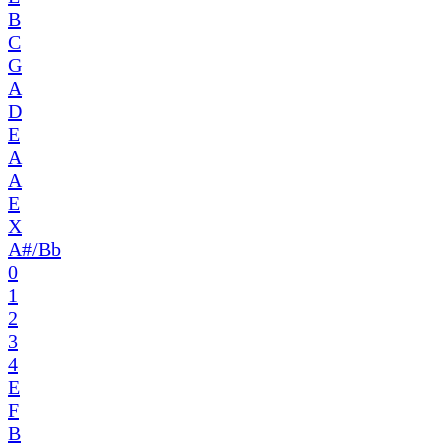
B
C
G
A
D
E
A
A
E
X
A#/Bb
0
1
2
3
4
E
F
B