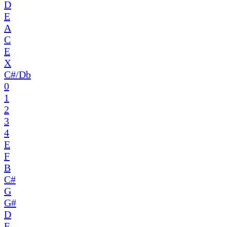
D
E
A
C
E
X
C#/Db
0
1
2
3
4
E
F
B
C#
G
G#
D
F