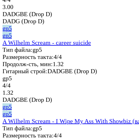
3.00
DADGBE (Drop D)
DADG (Drop D)
gp5
gp5
A Wilhelm Scream - career suicide
Тип файла:
gp5
Размерность такта:
4/4
Продолж-сть, мин:
1.32
Гитарный строй:
DADGBE (Drop D)
gp5
4/4
1.32
DADGBE (Drop D)
gp5
gp5
A Wilhelm Scream - I Wipe My Ass With Showbiz (в
Тип файла:
gp5
Размерность такта:
4/4