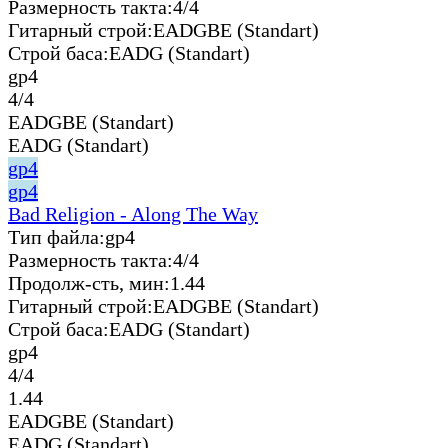
Размерность такта:
4/4
Гитарный строй:
EADGBE (Standart)
Строй баса:
EADG (Standart)
gp4
4/4
EADGBE (Standart)
EADG (Standart)
gp4
gp4
Bad Religion - Along The Way
Тип файла:
gp4
Размерность такта:
4/4
Продолж-сть, мин:
1.44
Гитарный строй:
EADGBE (Standart)
Строй баса:
EADG (Standart)
gp4
4/4
1.44
EADGBE (Standart)
EADG (Standart)