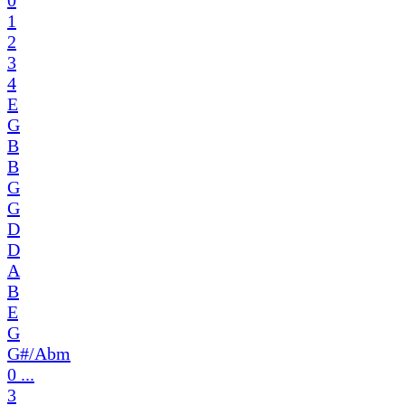
0
1
2
3
4
E
G
B
B
G
G
D
D
A
B
E
G
G#/Abm
0 ...
3