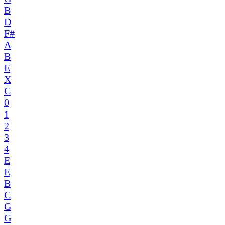
B
D
F#
A
B
E
X
C
0
1
2
3
4
E
E
B
C
G
G