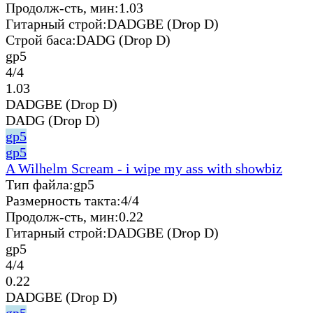
Продолж-сть, мин:
1.03
Гитарный строй:
DADGBE (Drop D)
Строй баса:
DADG (Drop D)
gp5
4/4
1.03
DADGBE (Drop D)
DADG (Drop D)
gp5
gp5
A Wilhelm Scream - i wipe my ass with showbiz
Тип файла:
gp5
Размерность такта:
4/4
Продолж-сть, мин:
0.22
Гитарный строй:
DADGBE (Drop D)
gp5
4/4
0.22
DADGBE (Drop D)
gp5