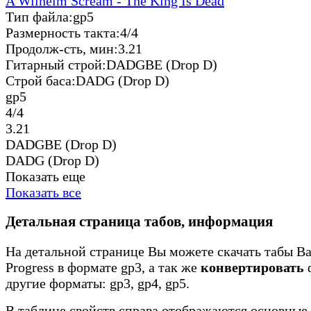
A Wilhelm Scream - The King Is Dead
Тип файла:
gp5
Размерность такта:
4/4
Продолж-сть, мин:
3.21
Гитарный строй:
DADGBE (Drop D)
Строй баса:
DADG (Drop D)
gp5
4/4
3.21
DADGBE (Drop D)
DADG (Drop D)
Показать еще
Показать все
Детальная страница табов, информация
На детальной странице Вы можете скачать табы Bad
Progress в формате gp3, а так же
конвертировать
ф
другие форматы: gp3, gp4, gp5.
В таблице свойств справа отображаются основные