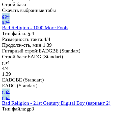
Строй баса
Скачать выбранные табы
gp4
gp4
Bad Religion - 1000 More Fools
Тип файла:
gp4
Размерность такта:
4/4
Продолж-сть, мин:
1.39
Гитарный строй:
EADGBE (Standart)
Строй баса:
EADG (Standart)
gp4
4/4
1.39
EADGBE (Standart)
EADG (Standart)
gp3
gp3
Bad Religion - 21st Century Digital Boy (вариант 2)
Тип файла:
gp3