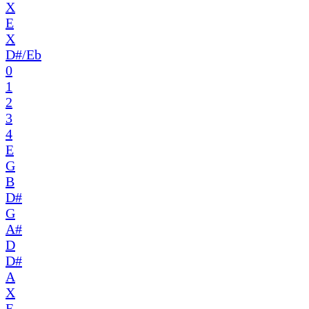
X
E
X
D#/Eb
0
1
2
3
4
E
G
B
D#
G
A#
D
D#
A
X
E