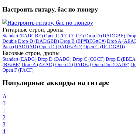
Настроить гитару, бас по тюнеру
Гитарные строи, дропы
Standart (EADGBE)
Open C (CGCGCE)
Drop D (DADGBE)
Dro
Double Drop-D (DADGBD)
Drop B (BF#BEG#C#)
Drop A (AEA
Papa (DADDAD)
Open D (DADF#AD)
Open G (DGDGBD)
Басовые строи, дропы
Standart (EADG)
Drop D (DADG)
Drop C (CGCF)
Drop E (EBEA
(BF#BE)
Drop A (AEAD)
Open D (DADF#)
Open Dm (DADF)
Op
Open F (FACF)
Популярные аккорды на гитаре
A
0
1
2
3
4