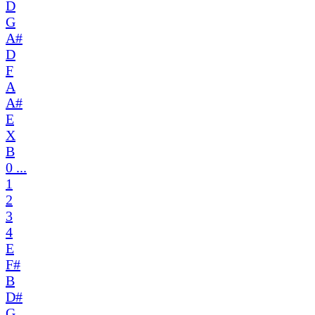
D
G
A#
D
F
A
A#
E
X
B
0 ...
1
2
3
4
E
F#
B
D#
G