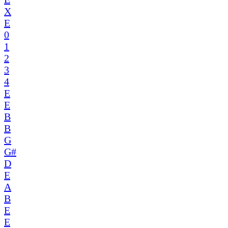
X
E
0
1
2
3
4
E
E
B
B
G
G#
D
E
A
B
E
E