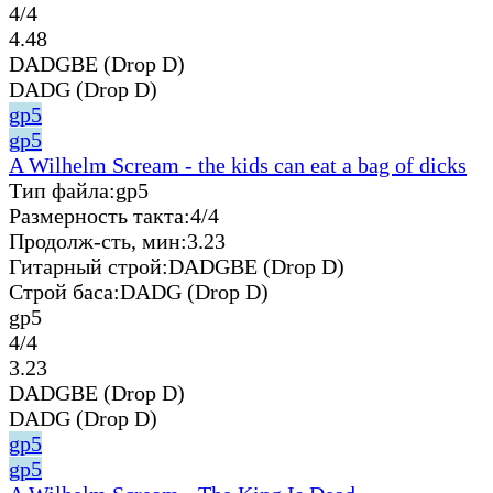
4/4
4.48
DADGBE (Drop D)
DADG (Drop D)
gp5
gp5
A Wilhelm Scream - the kids can eat a bag of dicks
Тип файла:
gp5
Размерность такта:
4/4
Продолж-сть, мин:
3.23
Гитарный строй:
DADGBE (Drop D)
Строй баса:
DADG (Drop D)
gp5
4/4
3.23
DADGBE (Drop D)
DADG (Drop D)
gp5
gp5