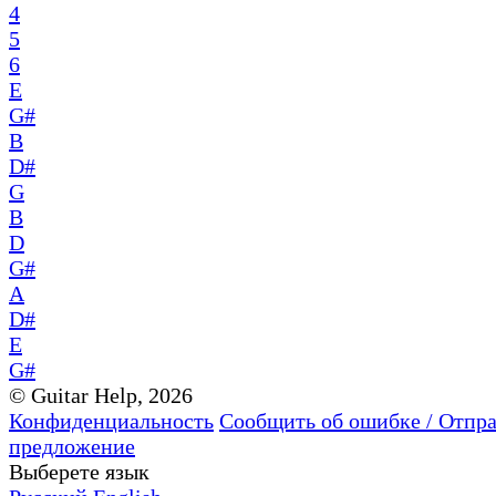
4
5
6
E
G#
B
D#
G
B
D
G#
A
D#
E
G#
© Guitar Help, 2026
Конфиденциальность
Сообщить об ошибке / Отпр
предложение
Выберете язык