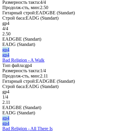
Размерность такта:
4/4
Продолж-сть, мин:
2.50
Гитарный строй:
EADGBE (Standart)
Строй баса:
EADG (Standart)
gp4
4/4
2.50
EADGBE (Standart)
EADG (Standart)
gp4
gp4
Bad Religion - A Walk
Тип файла:
gp4
Размерность такта:
1/4
Продолж-сть, мин:
2.11
Гитарный строй:
EADGBE (Standart)
Строй баса:
EADG (Standart)
gp4
1/4
2.11
EADGBE (Standart)
EADG (Standart)
gp4
gp4
Bad Religion - All There Is