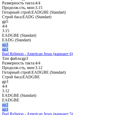
Размерность такта:
4/4
Продолж-сть, мин:
3.15
Гитарный строй:
EADGBE (Standart)
Строй баса:
EADG (Standart)
gp5
4/4
3.15
EADGBE (Standart)
EADG (Standart)
gp3
gp3
Bad Religion - American Jesus (вариант 6)
Тип файла:
gp3
Размерность такта:
4/4
Продолж-сть, мин:
3.12
Гитарный строй:
EADGBE (Standart)
Строй баса:
EADGBE
gp3
4/4
3.12
EADGBE (Standart)
EADGBE
gp3
gp3
Bad Religion - American Jesus (вариант 5)