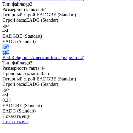
Тип файла:
gp3
Размерность такта:
4/4
Гитарный строй:
EADGBE (Standart)
Строй баса:
EADG (Standart)
gp3
4/4
EADGBE (Standart)
EADG (Standart)
gp3
gp3
Bad Religion - American Jesus (вариант 4)
Тип файла:
gp3
Размерность такта:
4/4
Продолж-сть, мин:
0.25
Гитарный строй:
EADGBE (Standart)
Строй баса:
EADG (Standart)
gp3
4/4
0.25
EADGBE (Standart)
EADG (Standart)
Показать еще
Показать все