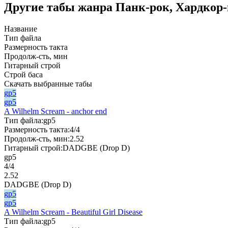
Другие табы жанра Панк-рок, Хардкор-
Название
Тип файла
Размерность такта
Продолж-сть, мин
Гитарный строй
Строй баса
Скачать выбранные табы
gp5
gp5
A Wilhelm Scream - anchor end
Тип файла:
gp5
Размерность такта:
4/4
Продолж-сть, мин:
2.52
Гитарный строй:
DADGBE (Drop D)
gp5
4/4
2.52
DADGBE (Drop D)
gp5
gp5
A Wilhelm Scream - Beautiful Girl Disease
Тип файла:
gp5