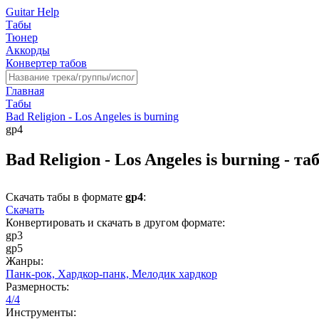
Guitar Help
Табы
Тюнер
Аккорды
Конвертер табов
Главная
Табы
Bad Religion - Los Angeles is burning
gp4
Bad Religion - Los Angeles is burning - 
Скачать табы в формате
gp4
:
Скачать
Конвертировать и скачать в другом формате:
gp3
gp5
Жанры:
Панк-рок,
Хардкор-панк,
Мелодик хардкор
Размерность:
4/4
Инструменты: