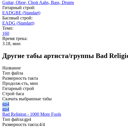
Guitar,
Oboe,
Choir Aahs,
Bass,
Drums
Гитарный строй:
EADGBE (Standart)
Басовый строй:
EADG (Standart)
Темп:
160
Время трека:
3.18, мин
Другие табы артиста/группы Bad Religi
Название
Тип файла
Размерность такта
Продолж-сть, мин
Гитарный строй
Строй баса
Скачать выбранные табы
gp4
gp4
Bad Religion - 1000 More Fools
Тип файла:
gp4
Размерность такта:
4/4