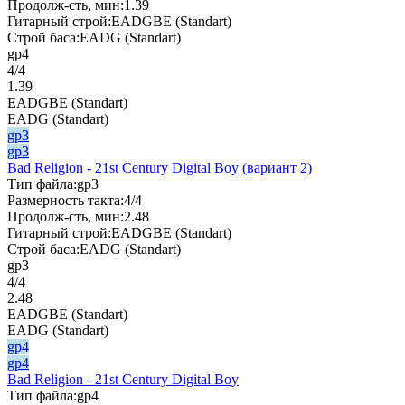
Продолж-сть, мин:
1.39
Гитарный строй:
EADGBE (Standart)
Строй баса:
EADG (Standart)
gp4
4/4
1.39
EADGBE (Standart)
EADG (Standart)
gp3
gp3
Bad Religion - 21st Century Digital Boy (вариант 2)
Тип файла:
gp3
Размерность такта:
4/4
Продолж-сть, мин:
2.48
Гитарный строй:
EADGBE (Standart)
Строй баса:
EADG (Standart)
gp3
4/4
2.48
EADGBE (Standart)
EADG (Standart)
gp4
gp4
Bad Religion - 21st Century Digital Boy
Тип файла:
gp4