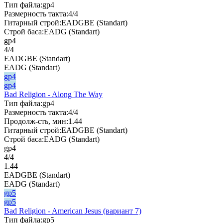
Тип файла:
gp4
Размерность такта:
4/4
Гитарный строй:
EADGBE (Standart)
Строй баса:
EADG (Standart)
gp4
4/4
EADGBE (Standart)
EADG (Standart)
gp4
gp4
Bad Religion - Along The Way
Тип файла:
gp4
Размерность такта:
4/4
Продолж-сть, мин:
1.44
Гитарный строй:
EADGBE (Standart)
Строй баса:
EADG (Standart)
gp4
4/4
1.44
EADGBE (Standart)
EADG (Standart)
gp5
gp5
Bad Religion - American Jesus (вариант 7)
Тип файла:
gp5