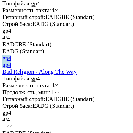
Тип файла:
gp4
Размерность такта:
4/4
Гитарный строй:
EADGBE (Standart)
Строй баса:
EADG (Standart)
gp4
4/4
EADGBE (Standart)
EADG (Standart)
gp4
gp4
Bad Religion - Along The Way
Тип файла:
gp4
Размерность такта:
4/4
Продолж-сть, мин:
1.44
Гитарный строй:
EADGBE (Standart)
Строй баса:
EADG (Standart)
gp4
4/4
1.44
EADGBE (Standart)