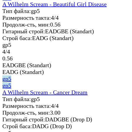
A Wilhelm Scream - Beautiful Girl Disease
Тип файла:
gp5
Размерность такта:
4/4
Продолж-сть, мин:
0.56
Гитарный строй:
EADGBE (Standart)
Строй баса:
EADG (Standart)
gp5
4/4
0.56
EADGBE (Standart)
EADG (Standart)
gp5
gp5
A Wilhelm Scream - Cancer Dream
Тип файла:
gp5
Размерность такта:
4/4
Продолж-сть, мин:
3.00
Гитарный строй:
DADGBE (Drop D)
Строй баса:
DADG (Drop D)