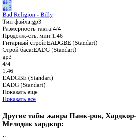
gp3
gp3
Bad Religion - Billy
Тип файла:
gp3
Размерность такта:
4/4
Продолж-сть, мин:
1.46
Гитарный строй:
EADGBE (Standart)
Строй баса:
EADG (Standart)
gp3
4/4
1.46
EADGBE (Standart)
EADG (Standart)
Показать еще
Показать все
Другие табы жанра Панк-рок, Хардкор-
Мелодик хардкор: