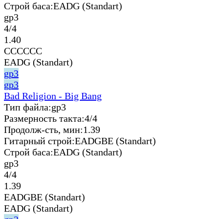
Строй баса:
EADG (Standart)
gp3
4/4
1.40
CCCCCC
EADG (Standart)
gp3
gp3
Bad Religion - Big Bang
Тип файла:
gp3
Размерность такта:
4/4
Продолж-сть, мин:
1.39
Гитарный строй:
EADGBE (Standart)
Строй баса:
EADG (Standart)
gp3
4/4
1.39
EADGBE (Standart)
EADG (Standart)