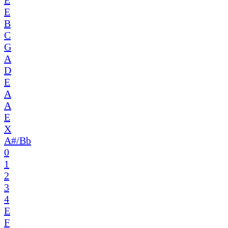
E
E
B
C
G
A
D
E
A
A
E
X
A#/Bb
0
1
2
3
4
E
F