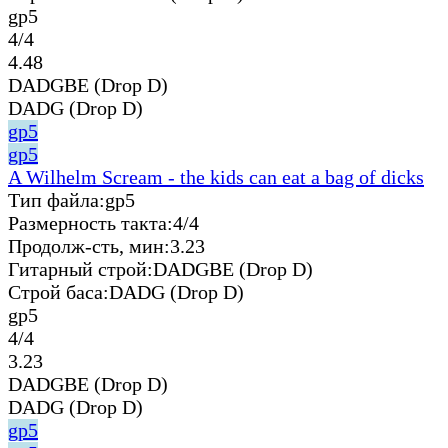
gp5
4/4
4.48
DADGBE (Drop D)
DADG (Drop D)
gp5
gp5
A Wilhelm Scream - the kids can eat a bag of dicks
Тип файла:
gp5
Размерность такта:
4/4
Продолж-сть, мин:
3.23
Гитарный строй:
DADGBE (Drop D)
Строй баса:
DADG (Drop D)
gp5
4/4
3.23
DADGBE (Drop D)
DADG (Drop D)
gp5