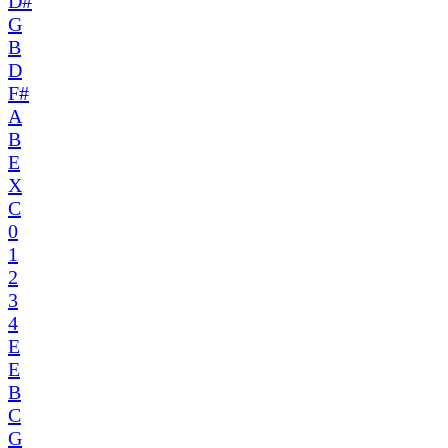
D#
G
B
D
F#
A
B
E
X
C
0
1
2
3
4
E
E
B
C
G