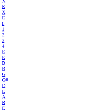
X
E
X
E
0
1
2
3
4
E
E
B
B
G
G#
D
E
A
B
E