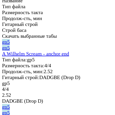
Название
Тип файла
Размерность такта
Продолж-сть, мин
Гитарный строй
Строй баса
Скачать выбранные табы
gp5
gp5
A Wilhelm Scream - anchor end
Тип файла:
gp5
Размерность такта:
4/4
Продолж-сть, мин:
2.52
Гитарный строй:
DADGBE (Drop D)
gp5
4/4
2.52
DADGBE (Drop D)
gp5
gp5