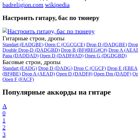
badreligion.com
wikipedia
Настроить гитару, бас по тюнеру
Гитарные строи, дропы
Standart (EADGBE)
Open C (CGCGCE)
Drop D (DADGBE)
Dro
Double Drop-D (DADGBD)
Drop B (BF#BEG#C#)
Drop A (AEA
Papa (DADDAD)
Open D (DADF#AD)
Open G (DGDGBD)
Басовые строи, дропы
Standart (EADG)
Drop D (DADG)
Drop C (CGCF)
Drop E (EBEA
(BF#BE)
Drop A (AEAD)
Open D (DADF#)
Open Dm (DADF)
Op
Open F (FACF)
Популярные аккорды на гитаре
A
0
1
2
3