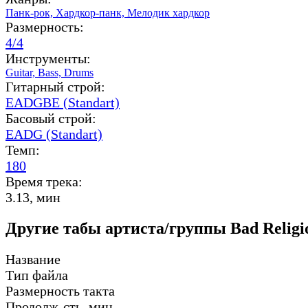
Панк-рок,
Хардкор-панк,
Мелодик хардкор
Размерность:
4/4
Инструменты:
Guitar,
Bass,
Drums
Гитарный строй:
EADGBE (Standart)
Басовый строй:
EADG (Standart)
Темп:
180
Время трека:
3.13, мин
Другие табы артиста/группы Bad Religi
Название
Тип файла
Размерность такта
Продолж-сть, мин