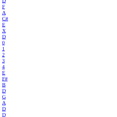
D
F
A
C#
E
X
D
0
1
2
3
4
E
F#
B
D
G
A
D
D