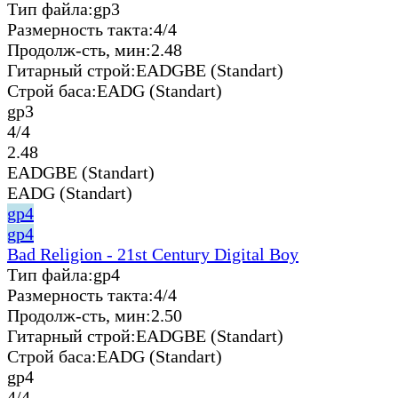
Тип файла:
gp3
Размерность такта:
4/4
Продолж-сть, мин:
2.48
Гитарный строй:
EADGBE (Standart)
Строй баса:
EADG (Standart)
gp3
4/4
2.48
EADGBE (Standart)
EADG (Standart)
gp4
gp4
Bad Religion - 21st Century Digital Boy
Тип файла:
gp4
Размерность такта:
4/4
Продолж-сть, мин:
2.50
Гитарный строй:
EADGBE (Standart)
Строй баса:
EADG (Standart)
gp4
4/4