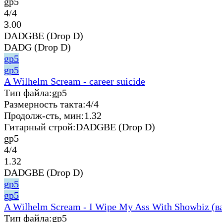
gp5
4/4
3.00
DADGBE (Drop D)
DADG (Drop D)
gp5
gp5
A Wilhelm Scream - career suicide
Тип файла:
gp5
Размерность такта:
4/4
Продолж-сть, мин:
1.32
Гитарный строй:
DADGBE (Drop D)
gp5
4/4
1.32
DADGBE (Drop D)
gp5
gp5
A Wilhelm Scream - I Wipe My Ass With Showbiz (в
Тип файла:
gp5