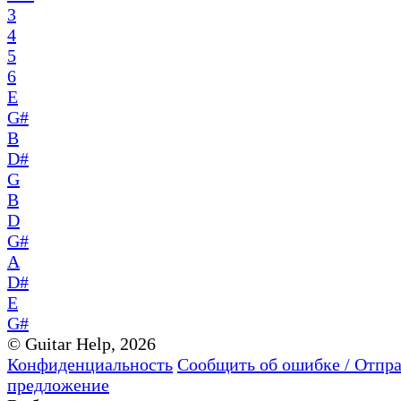
3
4
5
6
E
G#
B
D#
G
B
D
G#
A
D#
E
G#
© Guitar Help, 2026
Конфиденциальность
Сообщить об ошибке / Отпр
предложение