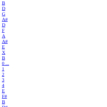
B
D
G
A#
D
F
A
A#
E
X
B
0 ...
1
2
3
4
E
F#
B