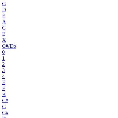
G
D
E
A
C
E
X
C#/Db
0
1
2
3
4
E
F
B
C#
G
G#