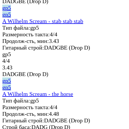
DADGBE (Drop D)
gp5
gp5
A Wilhelm Scream - stab stab stab
Тип файла:
gp5
Размерность такта:
4/4
Продолж-сть, мин:
3.43
Гитарный строй:
DADGBE (Drop D)
gp5
4/4
3.43
DADGBE (Drop D)
gp5
gp5
A Wilhelm Scream - the horse
Тип файла:
gp5
Размерность такта:
4/4
Продолж-сть, мин:
4.48
Гитарный строй:
DADGBE (Drop D)
Строй баса:
DADG (Drop D)