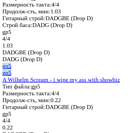
Размерность такта:
4/4
Продолж-сть, мин:
1.03
Гитарный строй:
DADGBE (Drop D)
Строй баса:
DADG (Drop D)
gp5
4/4
1.03
DADGBE (Drop D)
DADG (Drop D)
gp5
gp5
A Wilhelm Scream - i wipe my ass with showbiz
Тип файла:
gp5
Размерность такта:
4/4
Продолж-сть, мин:
0.22
Гитарный строй:
DADGBE (Drop D)
gp5
4/4
0.22