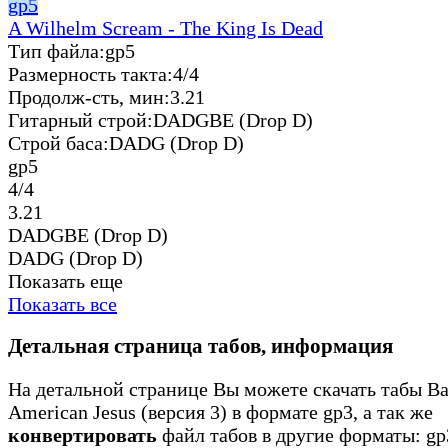
gp5
A Wilhelm Scream - The King Is Dead
Тип файла:
gp5
Размерность такта:
4/4
Продолж-сть, мин:
3.21
Гитарный строй:
DADGBE (Drop D)
Строй баса:
DADG (Drop D)
gp5
4/4
3.21
DADGBE (Drop D)
DADG (Drop D)
Показать еще
Показать все
Детальная страница табов, информация
На детальной странице Вы можете скачать табы Bad
American Jesus (версия 3) в формате gp3, а так же
конвертировать
файл табов в другие форматы: gp3