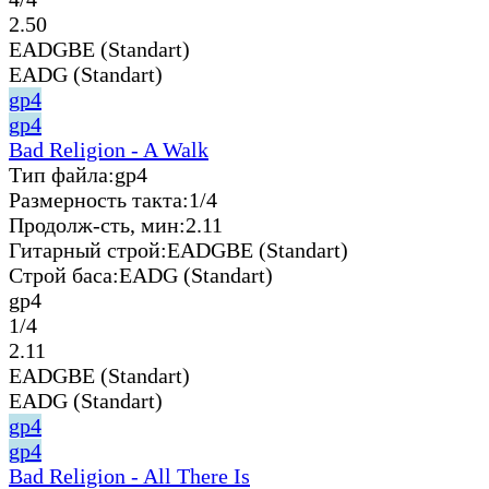
2.50
EADGBE (Standart)
EADG (Standart)
gp4
gp4
Bad Religion - A Walk
Тип файла:
gp4
Размерность такта:
1/4
Продолж-сть, мин:
2.11
Гитарный строй:
EADGBE (Standart)
Строй баса:
EADG (Standart)
gp4
1/4
2.11
EADGBE (Standart)
EADG (Standart)
gp4
gp4
Bad Religion - All There Is