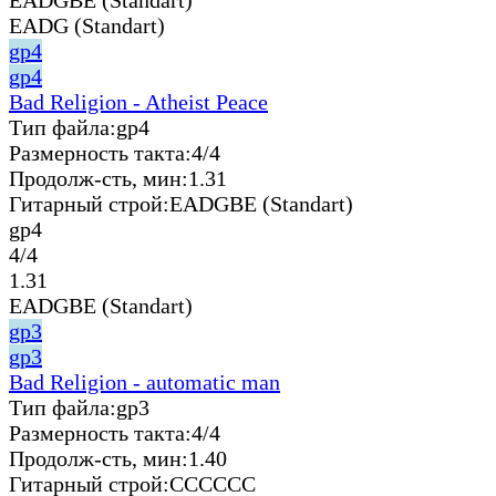
EADG (Standart)
gp4
gp4
Bad Religion - Atheist Peace
Тип файла:
gp4
Размерность такта:
4/4
Продолж-сть, мин:
1.31
Гитарный строй:
EADGBE (Standart)
gp4
4/4
1.31
EADGBE (Standart)
gp3
gp3
Bad Religion - automatic man
Тип файла:
gp3
Размерность такта:
4/4
Продолж-сть, мин:
1.40
Гитарный строй:
CCCCCC