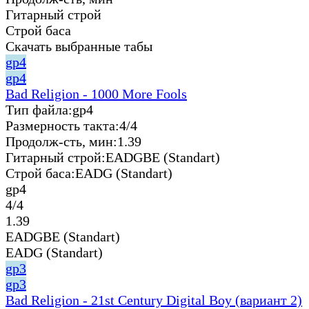
Гитарный строй
Строй баса
Скачать выбранные табы
gp4
gp4
Bad Religion - 1000 More Fools
Тип файла:
gp4
Размерность такта:
4/4
Продолж-сть, мин:
1.39
Гитарный строй:
EADGBE (Standart)
Строй баса:
EADG (Standart)
gp4
4/4
1.39
EADGBE (Standart)
EADG (Standart)
gp3
gp3
Bad Religion - 21st Century Digital Boy (вариант 2)