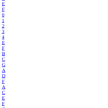
E
F
0
1
2
3
4
E
F
B
C
G
A
D
F
A
C
E
F