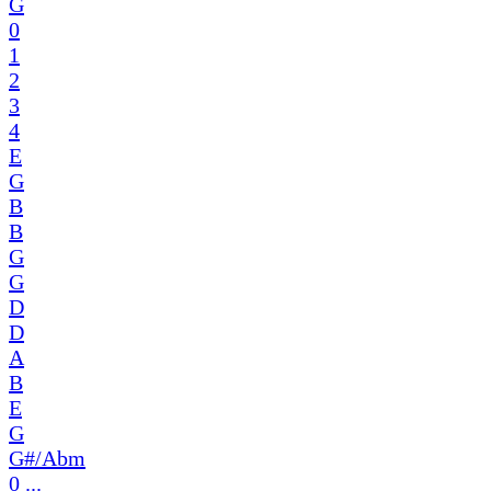
G
0
1
2
3
4
E
G
B
B
G
G
D
D
A
B
E
G
G#/Abm
0 ...