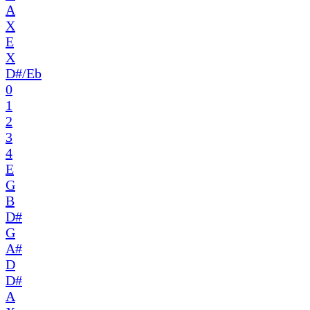
A
X
E
X
D#/Eb
0
1
2
3
4
E
G
B
D#
G
A#
D
D#
A