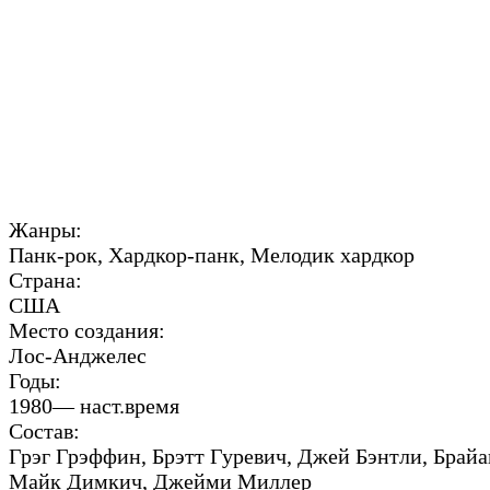
Жанры:
Панк-рок, Хардкор-панк, Мелодик хардкор
Страна:
США
Место создания:
Лос-Анджелес
Годы:
1980— наст.время
Состав:
Грэг Грэффин, Брэтт Гуревич, Джей Бэнтли, Брайа
Майк Димкич, Джейми Миллер