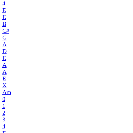
4
E
E
B
C#
G
A
D
E
A
A
E
X
Am
0
1
2
3
4