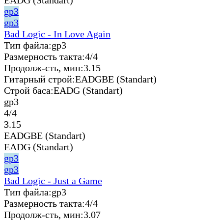
gp3
gp3
Bad Logic - In Love Again
Тип файла:
gp3
Размерность такта:
4/4
Продолж-сть, мин:
3.15
Гитарный строй:
EADGBE (Standart)
Строй баса:
EADG (Standart)
gp3
4/4
3.15
EADGBE (Standart)
EADG (Standart)
gp3
gp3
Bad Logic - Just a Game
Тип файла:
gp3
Размерность такта:
4/4
Продолж-сть, мин:
3.07