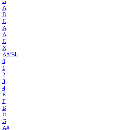
G
A
D
E
A
A
E
X
A#/Bb
0
1
2
3
4
E
F
B
D
G
A#