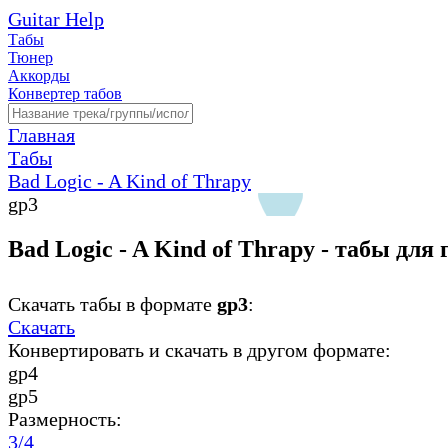
Guitar Help
Табы
Тюнер
Аккорды
Конвертер табов
Главная
Табы
Bad Logic - A Kind of Thrapy
gp3
Bad Logic - A Kind of Thrapy - табы для
Скачать табы в формате
gp3
:
Скачать
Конвертировать и скачать в другом формате:
gp4
gp5
Размерность:
3/4