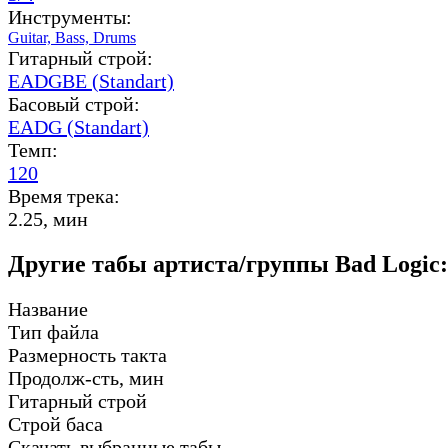
Инструменты:
Guitar,
Bass,
Drums
Гитарный строй:
EADGBE (Standart)
Басовый строй:
EADG (Standart)
Темп:
120
Время трека:
2.25, мин
Другие табы артиста/группы Bad Logic:
Название
Тип файла
Размерность такта
Продолж-сть, мин
Гитарный строй
Строй баса
Скачать выбранные табы