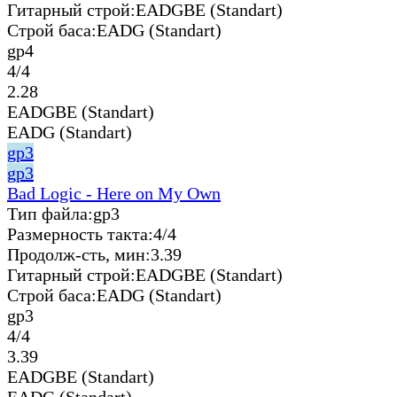
Гитарный строй:
EADGBE (Standart)
Строй баса:
EADG (Standart)
gp4
4/4
2.28
EADGBE (Standart)
EADG (Standart)
gp3
gp3
Bad Logic - Here on My Own
Тип файла:
gp3
Размерность такта:
4/4
Продолж-сть, мин:
3.39
Гитарный строй:
EADGBE (Standart)
Строй баса:
EADG (Standart)
gp3
4/4
3.39
EADGBE (Standart)
EADG (Standart)