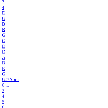
3
4
E
G
B
B
G
G
D
D
A
B
E
G
G#/Abm
0 ...
3
4
5
6