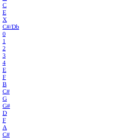
C
E
X
C#/Db
0
1
2
3
4
E
F
B
C#
G
G#
D
F
A
C#