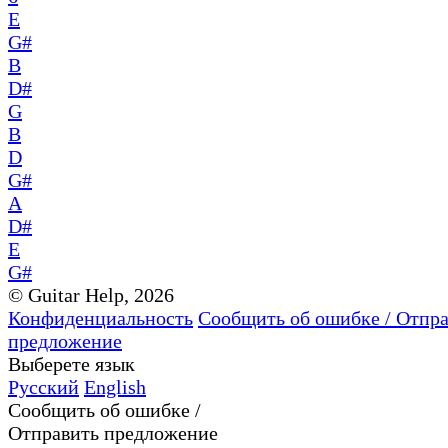
E
G#
B
D#
G
B
D
G#
A
D#
E
G#
© Guitar Help, 2026
Конфиденциальность
Сообщить об ошибке / Отпр
предложение
Выберете язык
Русский
English
Сообщить об ошибке /
Отправить предложение