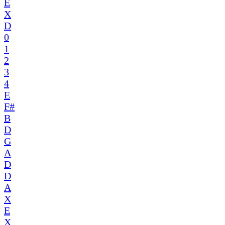
E
X
D
0
1
2
3
4
E
F#
B
D
G
A
D
D
A
X
E
X