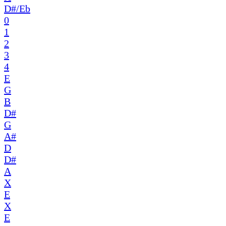
D#/Eb
0
1
2
3
4
E
G
B
D#
G
A#
D
D#
A
X
E
X
E