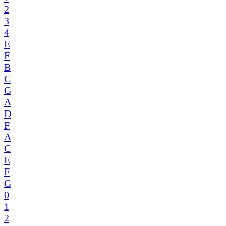
2
3
4
E
F
B
C
G
A
D
F
A
C
E
F
G
0
1
2