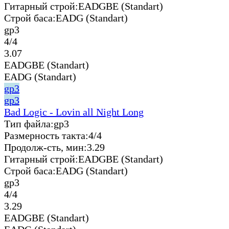
Гитарный строй:
EADGBE (Standart)
Строй баса:
EADG (Standart)
gp3
4/4
3.07
EADGBE (Standart)
EADG (Standart)
gp3
gp3
Bad Logic - Lovin all Night Long
Тип файла:
gp3
Размерность такта:
4/4
Продолж-сть, мин:
3.29
Гитарный строй:
EADGBE (Standart)
Строй баса:
EADG (Standart)
gp3
4/4
3.29
EADGBE (Standart)