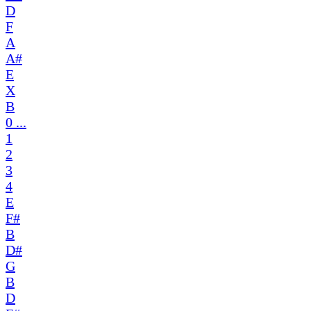
D
F
A
A#
E
X
B
0 ...
1
2
3
4
E
F#
B
D#
G
B
D