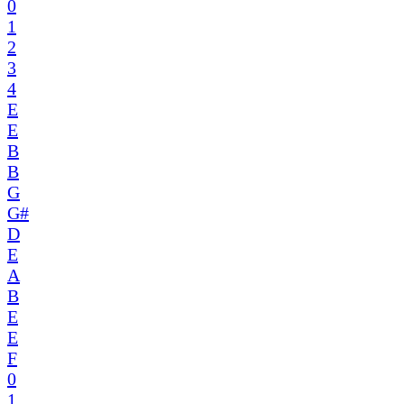
0
1
2
3
4
E
E
B
B
G
G#
D
E
A
B
E
E
F
0
1