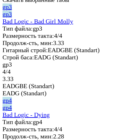
gp3
gp3
Bad Logic - Bad Girl Molly
Тип файла:
gp3
Размерность такта:
4/4
Продолж-сть, мин:
3.33
Гитарный строй:
EADGBE (Standart)
Строй баса:
EADG (Standart)
gp3
4/4
3.33
EADGBE (Standart)
EADG (Standart)
gp4
gp4
Bad Logic - Dying
Тип файла:
gp4
Размерность такта:
4/4
Продолж-сть, мин:
2.28