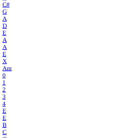
C#
G
A
D
E
A
A
E
X
Am
0
1
2
3
4
E
E
B
C