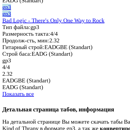
EADG (Standart)
gp3
gp3
Bad Logic - There's Only One Way to Rock
Тип файла:
gp3
Размерность такта:
4/4
Продолж-сть, мин:
2.32
Гитарный строй:
EADGBE (Standart)
Строй баса:
EADG (Standart)
gp3
4/4
2.32
EADGBE (Standart)
EADG (Standart)
Показать все
Детальная страница табов, информация
На детальной странице Вы можете скачать табы Ba
Kind of Thrapy в формате gp3, а так же
конвертир