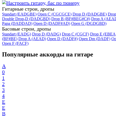
Гитарные строи, дропы
Standart (EADGBE)
Open C (CGCGCE)
Drop D (DADGBE)
Dro
Double Drop-D (DADGBD)
Drop B (BF#BEG#C#)
Drop A (AEA
Papa (DADDAD)
Open D (DADF#AD)
Open G (DGDGBD)
Басовые строи, дропы
Standart (EADG)
Drop D (DADG)
Drop C (CGCF)
Drop E (EBEA
(BF#BE)
Drop A (AEAD)
Open D (DADF#)
Open Dm (DADF)
Op
Open F (FACF)
Популярные аккорды на гитаре
A
0
1
2
3
4
E
E
B