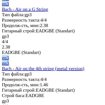
gp3
Bach - Air on a G String
Тип файла:
gp3
Размерность такта:
4/4
Продолж-сть, мин:
2.38
Гитарный строй:
EADGBE (Standart)
gp3
4/4
2.38
EADGBE (Standart)
gp3
gp3
Bach - Air on the 4th string (metal version)
Тип файла:
gp3
Размерность такта:
4/4
Продолж-сть, мин:
1.46
Гитарный строй:
EADGBE (Standart)
Строй баса:
EADGBE
gp3