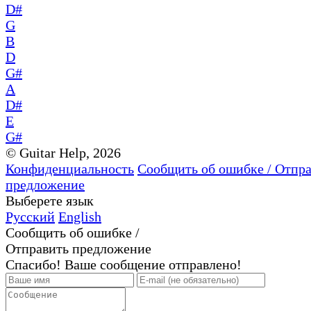
D#
G
B
D
G#
A
D#
E
G#
© Guitar Help, 2026
Конфиденциальность
Сообщить об ошибке / Отпр
предложение
Выберете язык
Русский
English
Сообщить об ошибке /
Отправить предложение
Спасибо! Ваше сообщение отправлено!