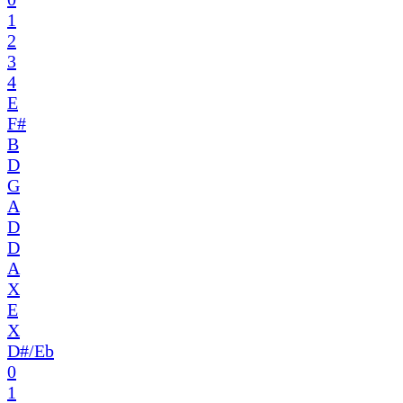
1
2
3
4
E
F#
B
D
G
A
D
D
A
X
E
X
D#/Eb
0
1