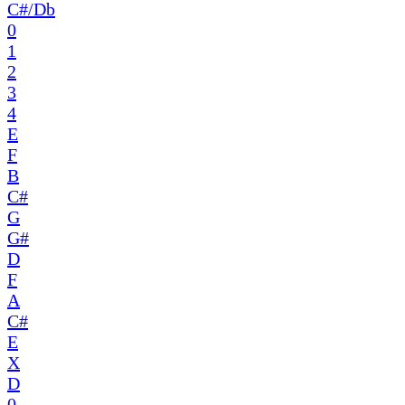
C#/Db
0
1
2
3
4
E
F
B
C#
G
G#
D
F
A
C#
E
X
D
0