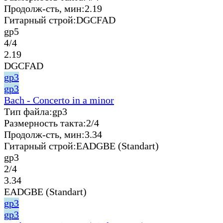
Продолж-сть, мин:
2.19
Гитарный строй:
DGCFAD
gp5
4/4
2.19
DGCFAD
gp3
gp3
Bach - Concerto in a minor
Тип файла:
gp3
Размерность такта:
2/4
Продолж-сть, мин:
3.34
Гитарный строй:
EADGBE (Standart)
gp3
2/4
3.34
EADGBE (Standart)
gp3
gp3