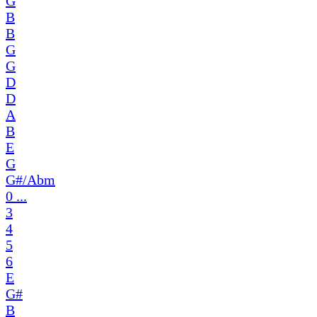
G
B
B
G
G
D
D
A
B
E
G
G#/Abm
0 ...
3
4
5
6
E
G#
B