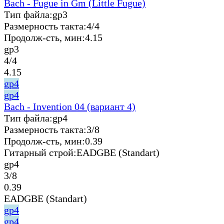
Bach - Fugue in Gm (Little Fugue)
Тип файла:
gp3
Размерность такта:
4/4
Продолж-сть, мин:
4.15
gp3
4/4
4.15
gp4
gp4
Bach - Invention 04 (вариант 4)
Тип файла:
gp4
Размерность такта:
3/8
Продолж-сть, мин:
0.39
Гитарный строй:
EADGBE (Standart)
gp4
3/8
0.39
EADGBE (Standart)
gp4
gp4