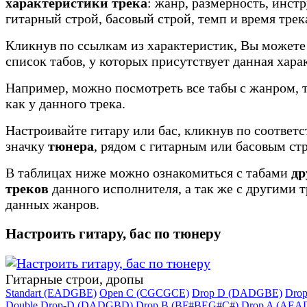
характеристики трека
: жанр, размерность, инст
гитарный строй, басовый строй, темп и время трек
Кликнув по ссылкам из характеристик, Вы можете
список табов, у которых присутствует данная хара
Например, можно посмотреть все табы с жанром, 
как у данного трека.
Настроивайте гитару или бас, кликнув по соотве
значку
тюнера
, рядом с гитарным или басовым ст
В таблицах ниже можно ознакомиться с табами
др
треков
данного исполнителя, а так же с другими 
данных жанров.
Настроить гитару, бас по тюнеру
Гитарные строи, дропы
Standart (EADGBE)
Open C (CGCGCE)
Drop D (DADGBE)
Dro
Double Drop-D (DADGBD)
Drop B (BF#BEG#C#)
Drop A (AEA