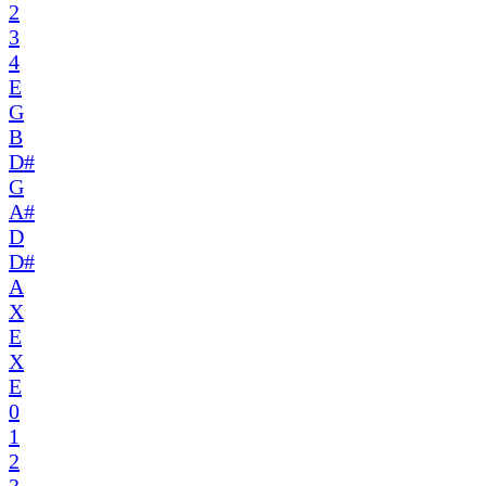
2
3
4
E
G
B
D#
G
A#
D
D#
A
X
E
X
E
0
1
2
3