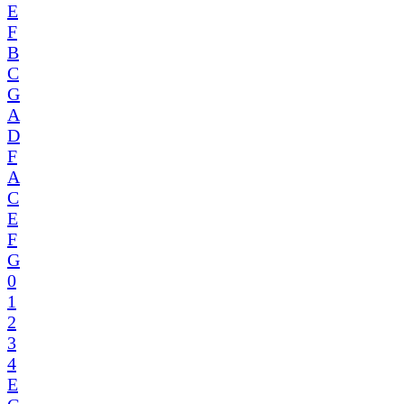
E
F
B
C
G
A
D
F
A
C
E
F
G
0
1
2
3
4
E