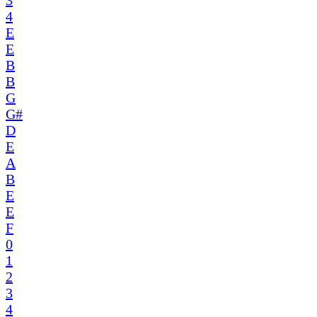
4
E
E
B
B
G
G#
D
E
A
B
E
E
F
0
1
2
3
4