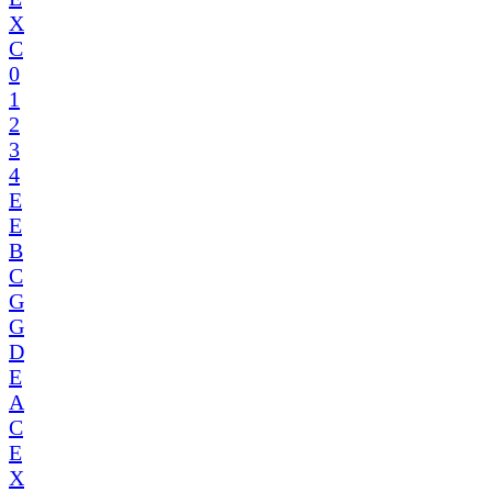
X
C
0
1
2
3
4
E
E
B
C
G
G
D
E
A
C
E
X