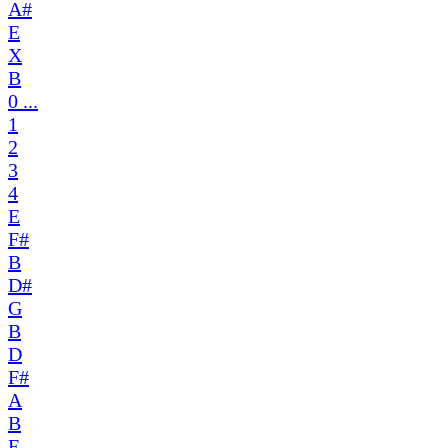
A#
E
X
B
0 ...
1
2
3
4
E
F#
B
D#
G
B
D
F#
A
B
E