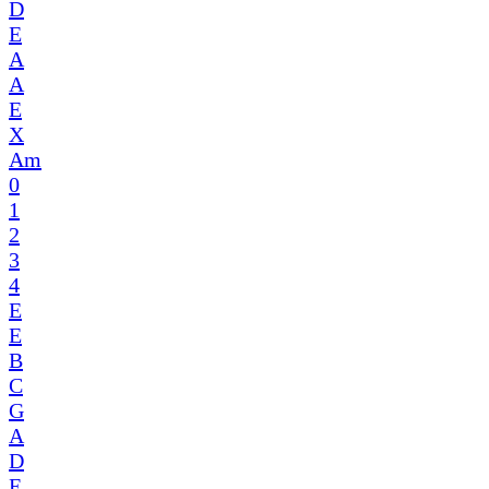
D
E
A
A
E
X
Am
0
1
2
3
4
E
E
B
C
G
A
D
E