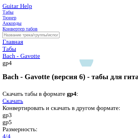
Guitar Help
Табы
Тюнер
Аккорды
Конвертер табов
Главная
Табы
Bach - Gavotte
gp4
Bach - Gavotte (версия 6) - табы для ги
Скачать табы в формате
gp4
:
Скачать
Конвертировать и скачать в другом формате:
gp3
gp5
Размерность:
4/4