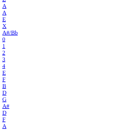
A
A
E
X
A#/Bb
0
1
2
3
4
E
F
B
D
G
A#
D
F
A