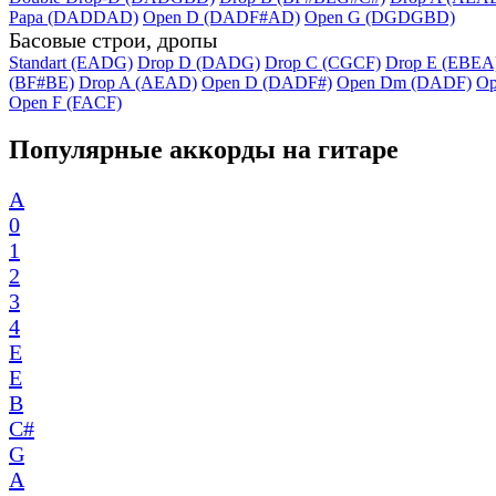
Papa (DADDAD)
Open D (DADF#AD)
Open G (DGDGBD)
Басовые строи, дропы
Standart (EADG)
Drop D (DADG)
Drop C (CGCF)
Drop E (EBEA
(BF#BE)
Drop A (AEAD)
Open D (DADF#)
Open Dm (DADF)
Op
Open F (FACF)
Популярные аккорды на гитаре
A
0
1
2
3
4
E
E
B
C#
G
A