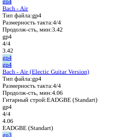
gp4
Bach - Air
Тип файла:
gp4
Размерность такта:
4/4
Продолж-сть, мин:
3.42
gp4
4/4
3.42
gp4
gp4
Bach - Air (Electic Guitar Version)
Тип файла:
gp4
Размерность такта:
4/4
Продолж-сть, мин:
4.06
Гитарный строй:
EADGBE (Standart)
gp4
4/4
4.06
EADGBE (Standart)
gp3