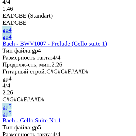
4/4
1.46
EADGBE (Standart)
EADGBE
gp4
gp4
Bach - BWV1007 - Prelude (Cello suite 1)
Тип файла:
gp4
Размерность такта:
4/4
Продолж-сть, мин:
2.26
Гитарный строй:
C#G#C#F#A#D#
gp4
4/4
2.26
C#G#C#F#A#D#
gp5
gp5
Bach - Cello Suite No.1
Тип файла:
gp5
Размерность такта:
4/4