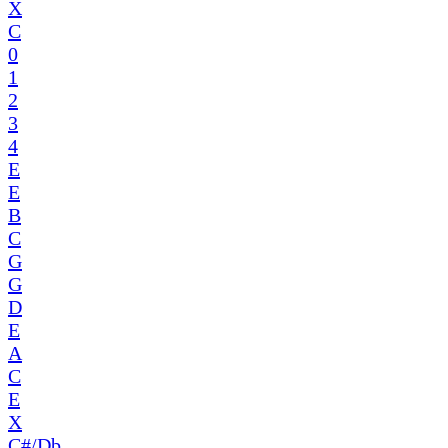
X
C
0
1
2
3
4
E
E
B
C
G
G
D
E
A
C
E
X
C#/Db