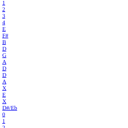
1
2
3
4
E
F#
B
D
G
A
D
D
A
X
E
X
D#/Eb
0
1
2