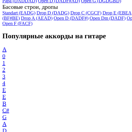
Papa (DADDAD)
Open D (DADF#AD)
Open G (DGDGBD)
Басовые строи, дропы
Standart (EADG)
Drop D (DADG)
Drop C (CGCF)
Drop E (EBEA
(BF#BE)
Drop A (AEAD)
Open D (DADF#)
Open Dm (DADF)
Op
Open F (FACF)
Популярные аккорды на гитаре
A
0
1
2
3
4
E
E
B
C#
G
A
D