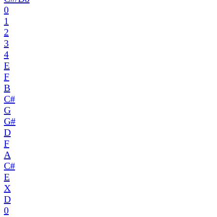
0
1
2
3
4
E
F
B
C#
G
G#
D
F
A
C#
E
X
D
0