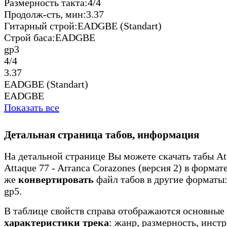
Размерность такта:
4/4
Продолж-сть, мин:
3.37
Гитарный строй:
EADGBE (Standart)
Строй баса:
EADGBE
gp3
4/4
3.37
EADGBE (Standart)
EADGBE
Показать все
Детальная страница табов, информация
На детальной странице Вы можете скачать табы Att
Attaque 77 - Arranca Corazones (версия 2) в формате
же
конвертировать
файл табов в другие форматы: 
gp5.
В таблице свойств справа отображаются основные
характеристики трека
: жанр, размерность, инст