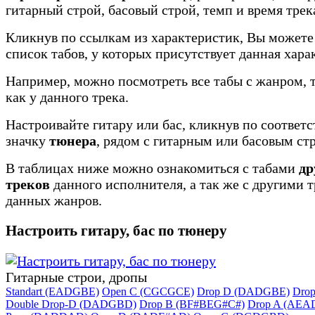
гитарный строй, басовый строй, темп и время трек
Кликнув по ссылкам из характеристик, Вы можете
список табов, у которых присутствует данная хара
Например, можно посмотреть все табы с жанром, 
как у данного трека.
Настроивайте гитару или бас, кликнув по соотве
значку
тюнера
, рядом с гитарным или басовым ст
В таблицах ниже можно ознакомиться с табами
др
треков
данного исполнителя, а так же с другими 
данных жанров.
Настроить гитару, бас по тюнеру
Гитарные строи, дропы
Standart (EADGBE)
Open C (CGCGCE)
Drop D (DADGBE)
Dro
Double Drop-D (DADGBD)
Drop B (BF#BEG#C#)
Drop A (AEA