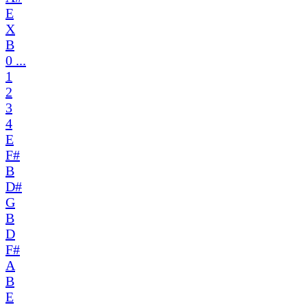
E
X
B
0 ...
1
2
3
4
E
F#
B
D#
G
B
D
F#
A
B
E