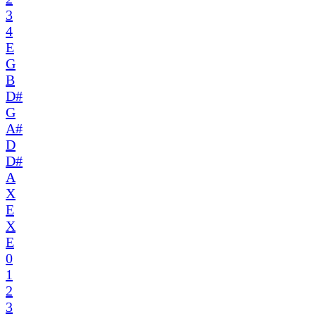
3
4
E
G
B
D#
G
A#
D
D#
A
X
E
X
E
0
1
2
3