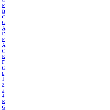
F
B
C
G
A
D
F
A
C
E
F
G
0
1
2
3
4
E
G