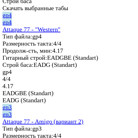
Строй баса
Скачать выбранные табы
gp4
gp4
Attaque 77 - "Western"
Тип файла:
gp4
Размерность такта:
4/4
Продолж-сть, мин:
4.17
Гитарный строй:
EADGBE (Standart)
Строй баса:
EADG (Standart)
gp4
4/4
4.17
EADGBE (Standart)
EADG (Standart)
gp3
gp3
Attaque 77 - Amigo (вариант 2)
Тип файла:
gp3
Размерность такта:
4/4