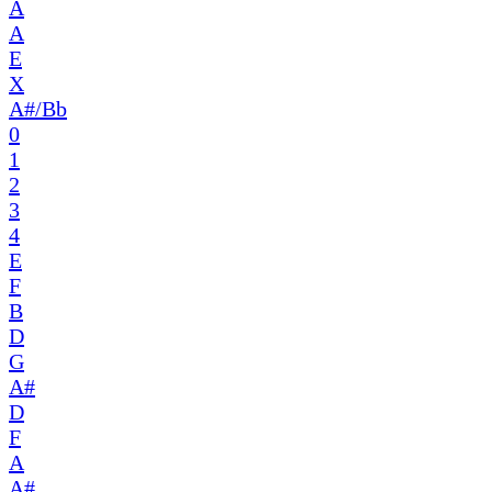
A
A
E
X
A#/Bb
0
1
2
3
4
E
F
B
D
G
A#
D
F
A
A#