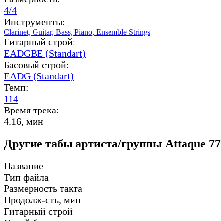
4/4
Инструменты:
Clarinet,
Guitar,
Bass,
Piano,
Ensemble Strings
Гитарный строй:
EADGBE (Standart)
Басовый строй:
EADG (Standart)
Темп:
114
Время трека:
4.16, мин
Другие табы артиста/группы Attaque 77
Название
Тип файла
Размерность такта
Продолж-сть, мин
Гитарный строй