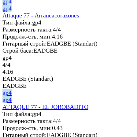
gp4
gp4
Attaque 77 - Arrancacorazones
Тип файла:
gp4
Размерность такта:
4/4
Продолж-сть, мин:
4.16
Гитарный строй:
EADGBE (Standart)
Строй баса:
EADGBE
gp4
4/4
4.16
EADGBE (Standart)
EADGBE
gp4
gp4
ATTAQUE 77 - EL JOROBADITO
Тип файла:
gp4
Размерность такта:
4/4
Продолж-сть, мин:
0.43
Гитарный строй:
EADGBE (Standart)