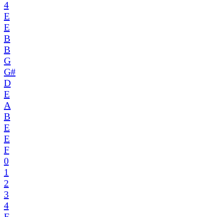
4
E
E
B
B
G
G#
D
E
A
B
E
E
F
0
1
2
3
4
E