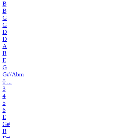
B
B
G
G
D
D
A
B
E
G
G#/Abm
0 ...
3
4
5
6
E
G#
B
D#