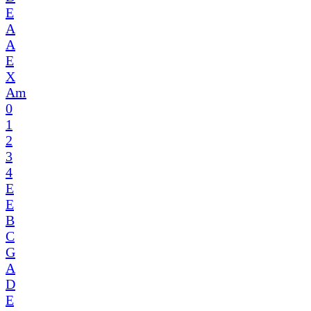
E
A
A
E
X
Am
0
1
2
3
4
E
E
B
C
G
A
D
E