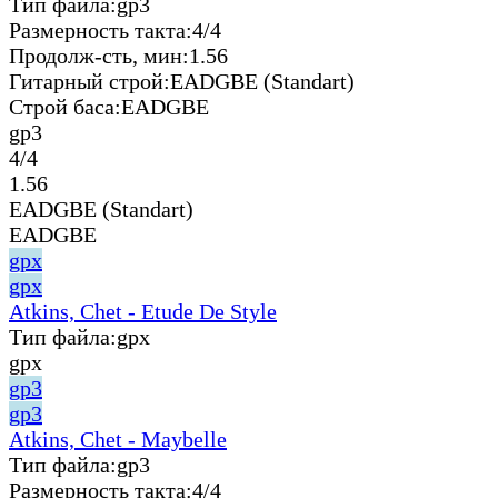
Тип файла:
gp3
Размерность такта:
4/4
Продолж-сть, мин:
1.56
Гитарный строй:
EADGBE (Standart)
Строй баса:
EADGBE
gp3
4/4
1.56
EADGBE (Standart)
EADGBE
gpx
gpx
Atkins, Chet - Etude De Style
Тип файла:
gpx
gpx
gp3
gp3
Atkins, Chet - Maybelle
Тип файла:
gp3
Размерность такта:
4/4