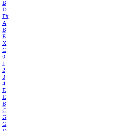
B
D
F#
A
B
E
X
C
0
1
2
3
4
E
E
B
C
G
G
D