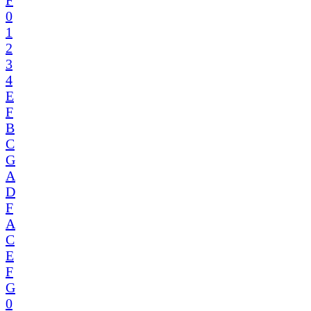
0
1
2
3
4
E
F
B
C
G
A
D
F
A
C
E
F
G
0