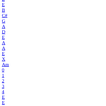
E
B
C#
G
A
D
E
A
A
E
X
Am
0
1
2
3
4
E
E