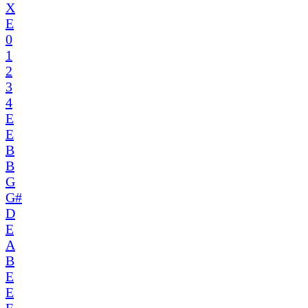
X
E
0
1
2
3
4
E
E
B
B
G
G#
D
E
A
B
E
E
F