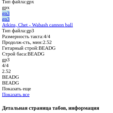
Тип файла:
gpx
gpx
gp3
gp3
Atkins, Chet - Wabash cannon ball
Тип файла:
gp3
Размерность такта:
4/4
Продолж-сть, мин:
2.52
Гитарный строй:
BEADG
Строй баса:
BEADG
gp3
4/4
2.52
BEADG
BEADG
Показать еще
Показать все
Детальная страница табов, информация