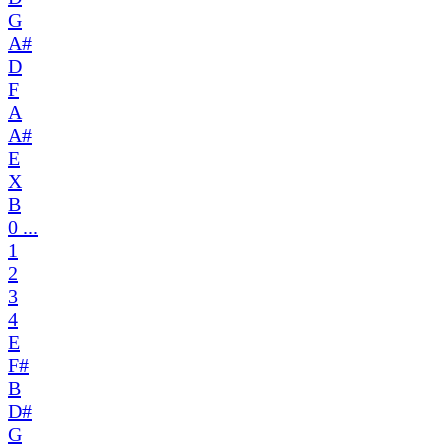
G
A#
D
F
A
A#
E
X
B
0 ...
1
2
3
4
E
F#
B
D#
G