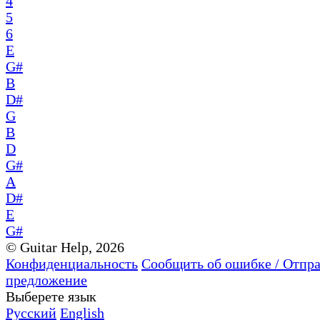
4
5
6
E
G#
B
D#
G
B
D
G#
A
D#
E
G#
© Guitar Help, 2026
Конфиденциальность
Сообщить об ошибке / Отпр
предложение
Выберете язык
Русский
English