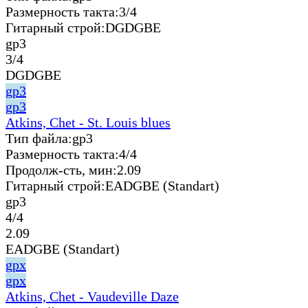
Размерность такта:
3/4
Гитарный строй:
DGDGBE
gp3
3/4
DGDGBE
gp3
gp3
Atkins, Chet - St. Louis blues
Тип файла:
gp3
Размерность такта:
4/4
Продолж-сть, мин:
2.09
Гитарный строй:
EADGBE (Standart)
gp3
4/4
2.09
EADGBE (Standart)
gpx
gpx
Atkins, Chet - Vaudeville Daze