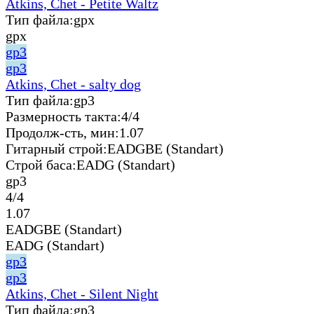
Atkins, Chet - Petite Waltz
Тип файла:
gpx
gpx
gp3
gp3
Atkins, Chet - salty dog
Тип файла:
gp3
Размерность такта:
4/4
Продолж-сть, мин:
1.07
Гитарный строй:
EADGBE (Standart)
Строй баса:
EADG (Standart)
gp3
4/4
1.07
EADGBE (Standart)
EADG (Standart)
gp3
gp3
Atkins, Chet - Silent Night
Тип файла:
gp3