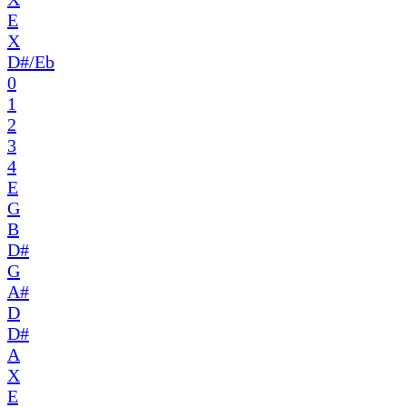
E
X
D#/Eb
0
1
2
3
4
E
G
B
D#
G
A#
D
D#
A
X
E