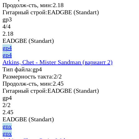
Продолж-сть, мин:
2.18
Гитарный строй:
EADGBE (Standart)
gp3
4/4
2.18
EADGBE (Standart)
gp4
gp4
Atkins, Chet - Mister Sandman (вариант 2)
Тип файла:
gp4
Размерность такта:
2/2
Продолж-сть, мин:
2.45
Гитарный строй:
EADGBE (Standart)
gp4
2/2
2.45
EADGBE (Standart)
gpx
gpx