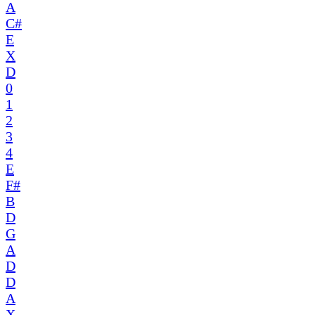
A
C#
E
X
D
0
1
2
3
4
E
F#
B
D
G
A
D
D
A
X