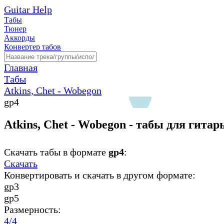
Guitar Help
Табы
Тюнер
Аккорды
Конвертер табов
Главная
Табы
Atkins, Chet - Wobegon
gp4
Atkins, Chet - Wobegon - табы для гитар
Скачать табы в формате
gp4
:
Скачать
Конвертировать и скачать в другом формате:
gp3
gp5
Размерность:
4/4