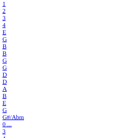
1
2
3
4
E
G
B
B
G
G
D
D
A
B
E
G
G#/Abm
0 ...
3