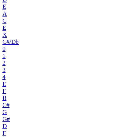
E
A
C
E
X
C#/Db
0
1
2
3
4
E
F
B
C#
G
G#
D
F