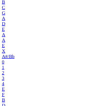
B
C
G
A
D
E
A
A
E
X
A#/Bb
0
1
2
3
4
E
F
B
D