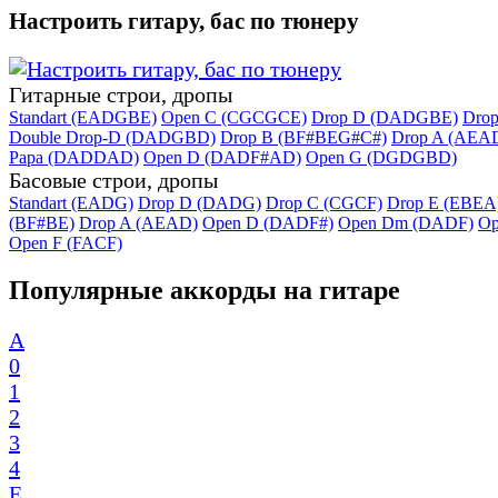
Настроить гитару, бас по тюнеру
Гитарные строи, дропы
Standart (EADGBE)
Open C (CGCGCE)
Drop D (DADGBE)
Dro
Double Drop-D (DADGBD)
Drop B (BF#BEG#C#)
Drop A (AEA
Papa (DADDAD)
Open D (DADF#AD)
Open G (DGDGBD)
Басовые строи, дропы
Standart (EADG)
Drop D (DADG)
Drop C (CGCF)
Drop E (EBEA
(BF#BE)
Drop A (AEAD)
Open D (DADF#)
Open Dm (DADF)
Op
Open F (FACF)
Популярные аккорды на гитаре
A
0
1
2
3
4
E