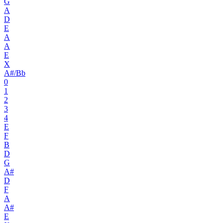
G
A
D
E
A
A
E
X
A#/Bb
0
1
2
3
4
E
F
B
D
G
A#
D
F
A
A#
E