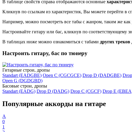
В таблице свойств справа отображаются основные
характерис
Кликнув по ссылкам из характеристик, Вы можете перейти в сп
Например, можно посмотреть все табы с жанром, таким же как 
Настроивайте гитару или бас, кликнув по соответствующему з
В таблицах ниже можно ознакомиться с табами
других треков
Настроить гитару, бас по тюнеру
Гитарные строи, дропы
Standart (EADGBE)
Open C (CGCGCE)
Drop D (DADGBE)
Dro
Open G (DGDGBD)
Басовые строи, дропы
Standart (EADG)
Drop D (DADG)
Drop C (CGCF)
Drop E (EBEA
Популярные аккорды на гитаре
A
0
1