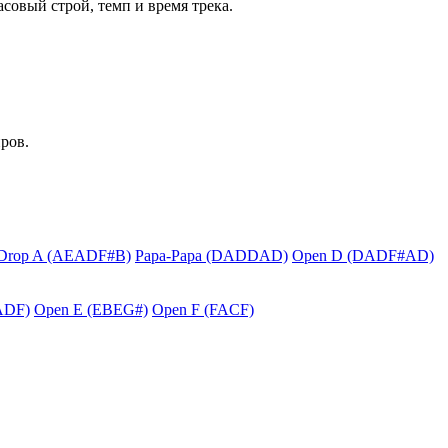
асовый строй, темп и время трека.
ров.
Drop A (AEADF#B)
Papa-Papa (DADDAD)
Open D (DADF#AD)
ADF)
Open E (EBEG#)
Open F (FACF)