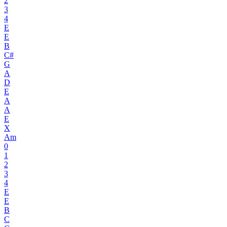
2
3
4
E
E
B
C#
G
A
D
E
A
A
E
X
Am
0
1
2
3
4
E
E
B
C