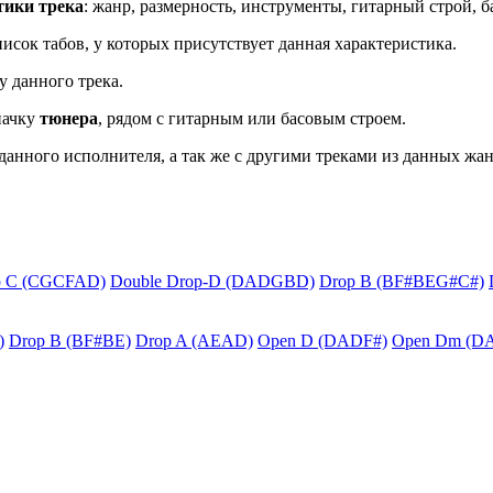
тики трека
: жанр, размерность, инструменты, гитарный строй, б
исок табов, у которых присутствует данная характеристика.
у данного трека.
начку
тюнера
, рядом с гитарным или басовым строем.
данного исполнителя, а так же с другими треками из данных жан
p C (CGCFAD)
Double Drop-D (DADGBD)
Drop B (BF#BEG#C#)
)
Drop B (BF#BE)
Drop A (AEAD)
Open D (DADF#)
Open Dm (D