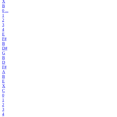
X
B
0 ...
1
2
3
4
E
F#
B
D#
G
B
D
F#
A
B
E
X
C
0
1
2
3
4