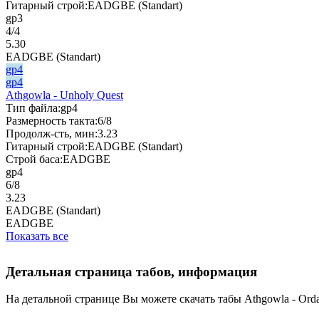
Гитарный строй:
EADGBE (Standart)
gp3
4/4
5.30
EADGBE (Standart)
gp4
gp4
Athgowla - Unholy Quest
Тип файла:
gp4
Размерность такта:
6/8
Продолж-сть, мин:
3.23
Гитарный строй:
EADGBE (Standart)
Строй баса:
EADGBE
gp4
6/8
3.23
EADGBE (Standart)
EADGBE
Показать все
Детальная страница табов, информация
На детальной странице Вы можете скачать табы Athgowla - Ordai