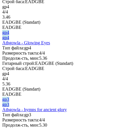
Строй баса:
EADGBE
gp4
4/4
3.46
EADGBE (Standart)
EADGBE
gp4
gp4
Athgowla - Glowing Eyes
Тип файла:
gp4
Размерность такта:
4/4
Продолж-сть, мин:
5.36
Гитарный строй:
EADGBE (Standart)
Строй баса:
EADGBE
gp4
4/4
5.36
EADGBE (Standart)
EADGBE
gp3
gp3
Athgowla - hymns for ancient glory
Тип файла:
gp3
Размерность такта:
4/4
Продолж-сть, мин:
5.30