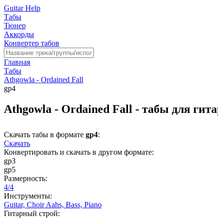
Guitar Help
Табы
Тюнер
Аккорды
Конвертер табов
Главная
Табы
Athgowla - Ordained Fall
gp4
Athgowla - Ordained Fall - табы для гит
Скачать табы в формате
gp4
:
Скачать
Конвертировать и скачать в другом формате:
gp3
gp5
Размерность:
4/4
Инструменты:
Guitar,
Choir Aahs,
Bass,
Piano
Гитарный строй: