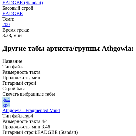
EADGBE (Standart)
Басовый строй:
EADGBE
Темп:
200
Время трека:
3.38, мин
Другие табы артиста/группы Athgowla:
Название
Тип файла
Размерность такта
Продолж-сть, мин
Гитарный строй
Строй баса
Скачать выбранные табы
gp4
gp4
Athgowla - Fragmented Mind
Тип файла:
gp4
Размерность такта:
4/4
Продолж-сть, мин:
3.46
Гитарный строй:
EADGBE (Standart)