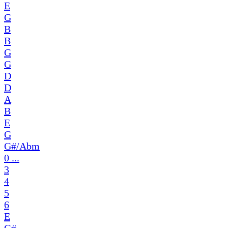
E
G
B
B
G
G
D
D
A
B
E
G
G#/Abm
0 ...
3
4
5
6
E
G#