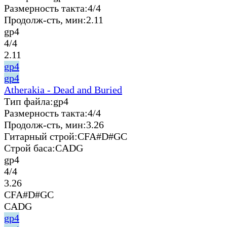
Размерность такта:
4/4
Продолж-сть, мин:
2.11
gp4
4/4
2.11
gp4
gp4
Atherakia - Dead and Buried
Тип файла:
gp4
Размерность такта:
4/4
Продолж-сть, мин:
3.26
Гитарный строй:
CFA#D#GC
Строй баса:
CADG
gp4
4/4
3.26
CFA#D#GC
CADG
gp4