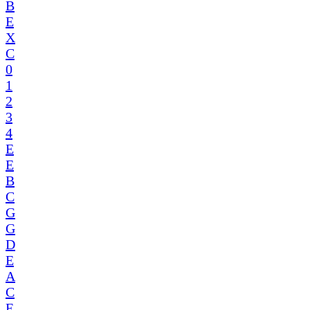
B
E
X
C
0
1
2
3
4
E
E
B
C
G
G
D
E
A
C
E