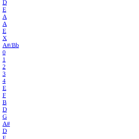
D
E
A
A
E
X
A#/Bb
0
1
2
3
4
E
F
B
D
G
A#
D
F