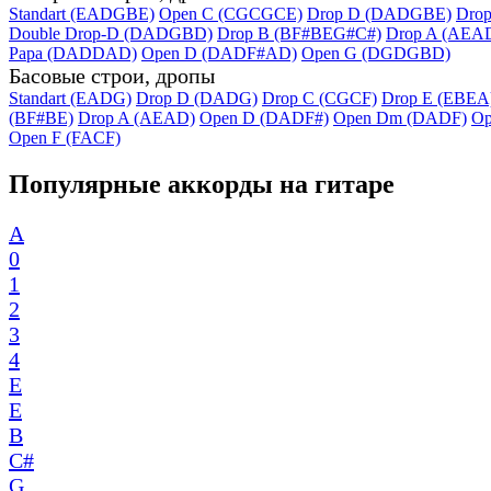
Standart (EADGBE)
Open C (CGCGCE)
Drop D (DADGBE)
Dro
Double Drop-D (DADGBD)
Drop B (BF#BEG#C#)
Drop A (AEA
Papa (DADDAD)
Open D (DADF#AD)
Open G (DGDGBD)
Басовые строи, дропы
Standart (EADG)
Drop D (DADG)
Drop C (CGCF)
Drop E (EBEA
(BF#BE)
Drop A (AEAD)
Open D (DADF#)
Open Dm (DADF)
Op
Open F (FACF)
Популярные аккорды на гитаре
A
0
1
2
3
4
E
E
B
C#
G