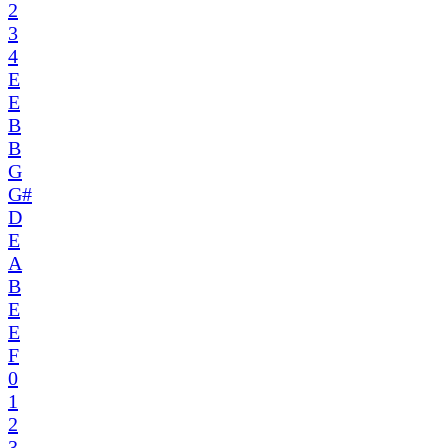
2
3
4
E
E
B
B
G
G#
D
E
A
B
E
E
F
0
1
2
3