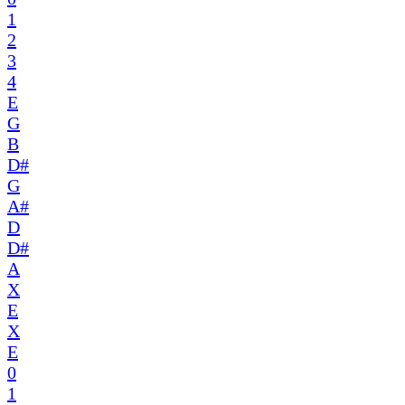
1
2
3
4
E
G
B
D#
G
A#
D
D#
A
X
E
X
E
0
1