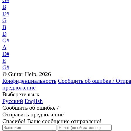
B
D#
G
B
D
G#
A
D#
E
G#
© Guitar Help, 2026
Конфиденциальность
Сообщить об ошибке / Отпр
предложение
Выберете язык
Русский
English
Сообщить об ошибке /
Отправить предложение
Спасибо! Ваше сообщение отправлено!