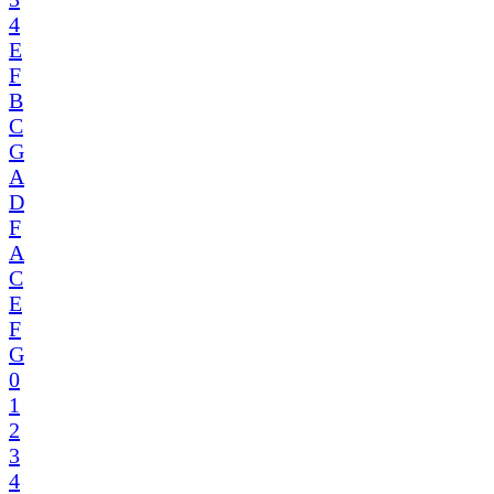
4
E
F
B
C
G
A
D
F
A
C
E
F
G
0
1
2
3
4