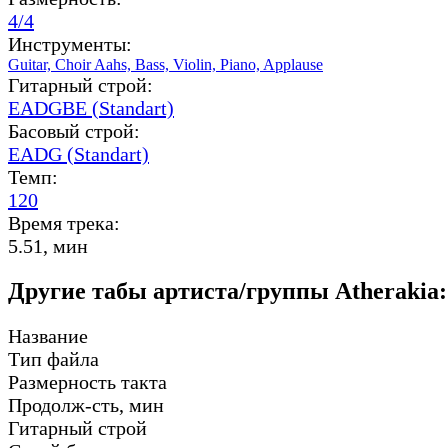
4/4
Инструменты:
Guitar,
Choir Aahs,
Bass,
Violin,
Piano,
Applause
Гитарный строй:
EADGBE (Standart)
Басовый строй:
EADG (Standart)
Темп:
120
Время трека:
5.51, мин
Другие табы артиста/группы Atherakia:
Название
Тип файла
Размерность такта
Продолж-сть, мин
Гитарный строй