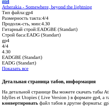
gp4
Atherakia - Somewhere, beyond the lightning
Тип файла:
gp4
Размерность такта:
4/4
Продолж-сть, мин:
4.30
Гитарный строй:
EADGBE (Standart)
Строй баса:
EADG (Standart)
gp4
4/4
4.30
EADGBE (Standart)
EADG (Standart)
Показать все
Детальная страница табов, информация
На детальной странице Вы можете скачать табы Ath
Idylles et Utopies ( Live Version ) в формате gp4, а 
конвертировать
файл табов в другие форматы: gp3