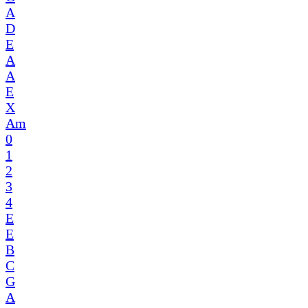
A
D
E
A
A
E
X
Am
0
1
2
3
4
E
E
B
C
G
A