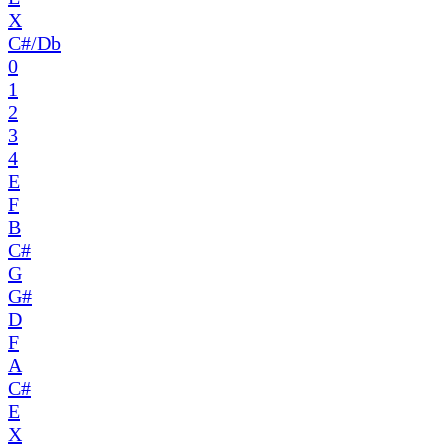
X
C#/Db
0
1
2
3
4
E
F
B
C#
G
G#
D
F
A
C#
E
X