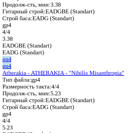
Продолж-сть, мин:
3.38
Гитарный строй:
EADGBE (Standart)
Строй баса:
EADG (Standart)
gp4
4/4
3.38
EADGBE (Standart)
EADG (Standart)
gp4
gp4
Atherakia - ATHERAKIA - "Nihilis Misanthropia"
Тип файла:
gp4
Размерность такта:
4/4
Продолж-сть, мин:
5.23
Гитарный строй:
EADGBE (Standart)
Строй баса:
EADG (Standart)
gp4
4/4
5.23