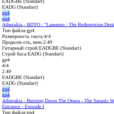
EADGBE (Standart)
EADG (Standart)
gp4
gp4
Atherakia - BDTO : "Lamento : The Redemption Den
Тип файла:
gp4
Размерность такта:
4/4
Продолж-сть, мин:
2.49
Гитарный строй:
EADGBE (Standart)
Строй баса:
EADG (Standart)
gp4
4/4
2.49
EADGBE (Standart)
EADG (Standart)
gp4
gp4
Atherakia - Burning Down The Opera - The Satanic W
Entrance - Episode I
Тип файла:
gp4