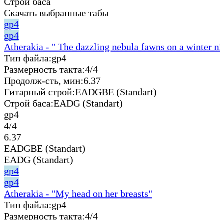
Строй баса
Скачать выбранные табы
gp4
gp4
Atherakia - " The dazzling nebula fawns on a winter n
Тип файла:
gp4
Размерность такта:
4/4
Продолж-сть, мин:
6.37
Гитарный строй:
EADGBE (Standart)
Строй баса:
EADG (Standart)
gp4
4/4
6.37
EADGBE (Standart)
EADG (Standart)
gp4
gp4
Atherakia - "My head on her breasts"
Тип файла:
gp4
Размерность такта:
4/4