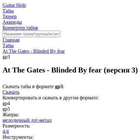
Guitar Help
Табы
Тюнер
Аккорды
Конвертер табов
Главная
Табы
At The Gates - Blinded By fear
gp3
At The Gates - Blinded By fear (версия 3
Скачать табы в формате
gp3
:
Скачать
Конвертировать и скачать в другом формате:
gp4
gp5
Жанры:
мелодичный дэт-метал
Размерность:
4/4
Инструменты: