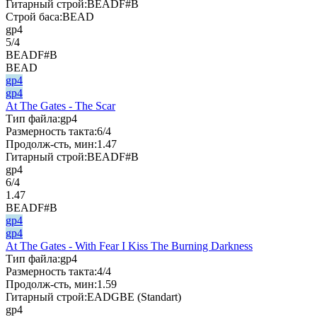
Гитарный строй:
BEADF#B
Строй баса:
BEAD
gp4
5/4
BEADF#B
BEAD
gp4
gp4
At The Gates - The Scar
Тип файла:
gp4
Размерность такта:
6/4
Продолж-сть, мин:
1.47
Гитарный строй:
BEADF#B
gp4
6/4
1.47
BEADF#B
gp4
gp4
At The Gates - With Fear I Kiss The Burning Darkness
Тип файла:
gp4
Размерность такта:
4/4
Продолж-сть, мин:
1.59
Гитарный строй:
EADGBE (Standart)
gp4