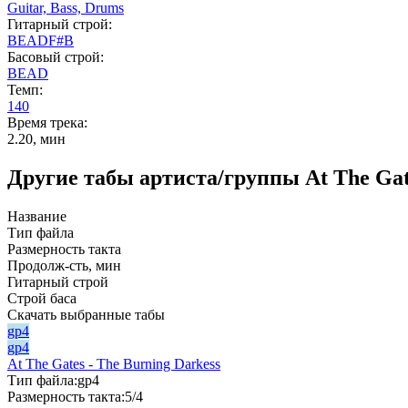
Guitar,
Bass,
Drums
Гитарный строй:
BEADF#B
Басовый строй:
BEAD
Темп:
140
Время трека:
2.20, мин
Другие табы артиста/группы At The Gat
Название
Тип файла
Размерность такта
Продолж-сть, мин
Гитарный строй
Строй баса
Скачать выбранные табы
gp4
gp4
At The Gates - The Burning Darkess
Тип файла:
gp4
Размерность такта:
5/4