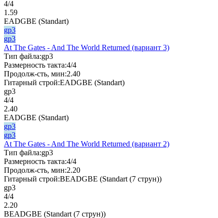
4/4
1.59
EADGBE (Standart)
gp3
gp3
At The Gates - And The World Returned (вариант 3)
Тип файла:
gp3
Размерность такта:
4/4
Продолж-сть, мин:
2.40
Гитарный строй:
EADGBE (Standart)
gp3
4/4
2.40
EADGBE (Standart)
gp3
gp3
At The Gates - And The World Returned (вариант 2)
Тип файла:
gp3
Размерность такта:
4/4
Продолж-сть, мин:
2.20
Гитарный строй:
BEADGBE (Standart (7 струн))
gp3
4/4
2.20
BEADGBE (Standart (7 струн))