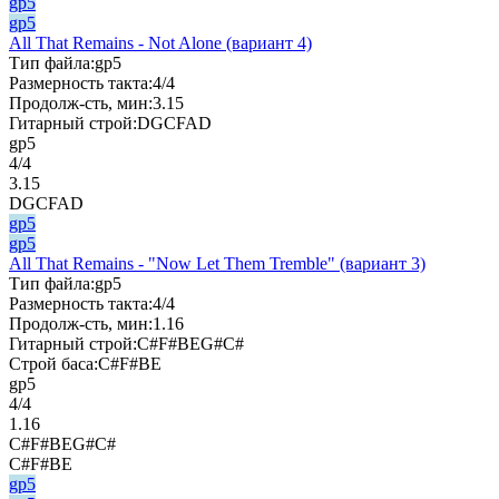
gp5
gp5
All That Remains - Not Alone (вариант 4)
Тип файла:
gp5
Размерность такта:
4/4
Продолж-сть, мин:
3.15
Гитарный строй:
DGCFAD
gp5
4/4
3.15
DGCFAD
gp5
gp5
All That Remains - "Now Let Them Tremble" (вариант 3)
Тип файла:
gp5
Размерность такта:
4/4
Продолж-сть, мин:
1.16
Гитарный строй:
C#F#BEG#C#
Строй баса:
C#F#BE
gp5
4/4
1.16
C#F#BEG#C#
C#F#BE
gp5