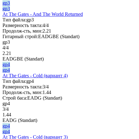
gp3
gp3
At The Gates - And The World Returned
Тип файла:
gp3
Размерность такта:
4/4
Продолж-сть, мин:
2.21
Гитарный строй:
EADGBE (Standart)
gp3
4/4
2.21
EADGBE (Standart)
gp4
gp4
At The Gates - Cold (вариант 4)
Тип файла:
gp4
Размерность такта:
3/4
Продолж-сть, мин:
1.44
Строй баса:
EADG (Standart)
gp4
3/4
1.44
EADG (Standart)
gp4
gp4
At The Gates - Cold (вариант 3)