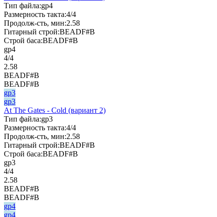
Тип файла:
gp4
Размерность такта:
4/4
Продолж-сть, мин:
2.58
Гитарный строй:
BEADF#B
Строй баса:
BEADF#B
gp4
4/4
2.58
BEADF#B
BEADF#B
gp3
gp3
At The Gates - Cold (вариант 2)
Тип файла:
gp3
Размерность такта:
4/4
Продолж-сть, мин:
2.58
Гитарный строй:
BEADF#B
Строй баса:
BEADF#B
gp3
4/4
2.58
BEADF#B
BEADF#B
gp4
gp4