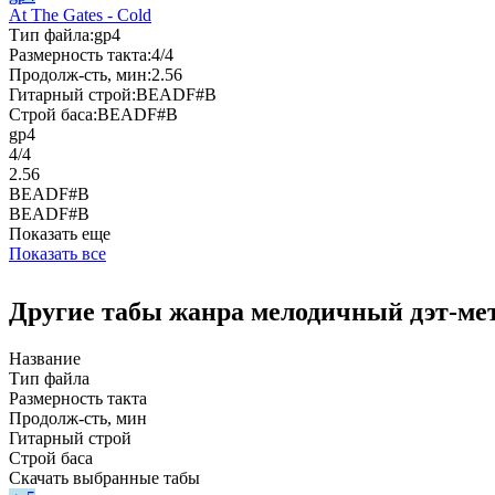
At The Gates - Cold
Тип файла:
gp4
Размерность такта:
4/4
Продолж-сть, мин:
2.56
Гитарный строй:
BEADF#B
Строй баса:
BEADF#B
gp4
4/4
2.56
BEADF#B
BEADF#B
Показать еще
Показать все
Другие табы жанра мелодичный дэт-ме
Название
Тип файла
Размерность такта
Продолж-сть, мин
Гитарный строй
Строй баса
Скачать выбранные табы