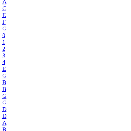
A
C
E
F
G
0
1
2
3
4
E
G
B
B
G
G
D
D
A
B