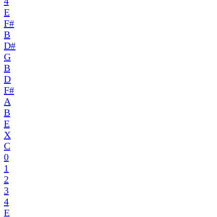
4
E
F#
B
D#
G
B
D
F#
A
B
E
X
C
0
1
2
3
4
E