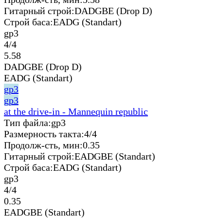
Гитарный строй:
DADGBE (Drop D)
Строй баса:
EADG (Standart)
gp3
4/4
5.58
DADGBE (Drop D)
EADG (Standart)
gp3
gp3
at the drive-in - Mannequin republic
Тип файла:
gp3
Размерность такта:
4/4
Продолж-сть, мин:
0.35
Гитарный строй:
EADGBE (Standart)
Строй баса:
EADG (Standart)
gp3
4/4
0.35
EADGBE (Standart)