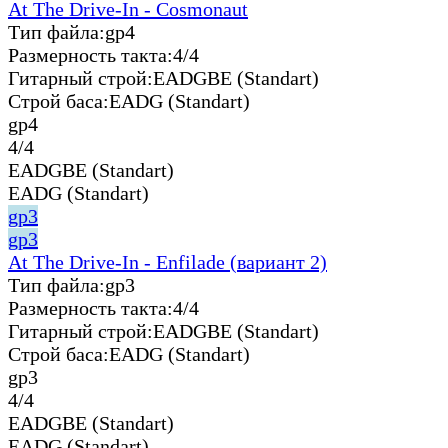
At The Drive-In - Cosmonaut
Тип файла:
gp4
Размерность такта:
4/4
Гитарный строй:
EADGBE (Standart)
Строй баса:
EADG (Standart)
gp4
4/4
EADGBE (Standart)
EADG (Standart)
gp3
gp3
At The Drive-In - Enfilade (вариант 2)
Тип файла:
gp3
Размерность такта:
4/4
Гитарный строй:
EADGBE (Standart)
Строй баса:
EADG (Standart)
gp3
4/4
EADGBE (Standart)
EADG (Standart)