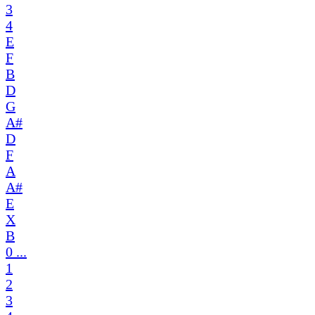
3
4
E
F
B
D
G
A#
D
F
A
A#
E
X
B
0 ...
1
2
3