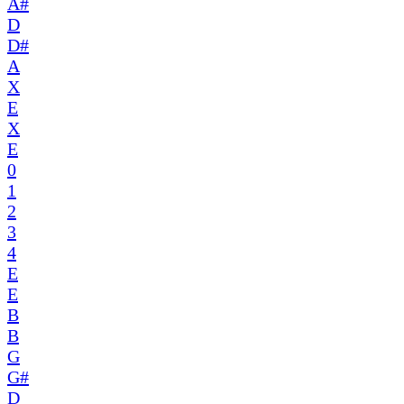
A#
D
D#
A
X
E
X
E
0
1
2
3
4
E
E
B
B
G
G#
D