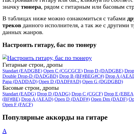
значку
тюнера
, рядом с гитарным или басовым ст
В таблицах ниже можно ознакомиться с табами
др
треков
данного исполнителя, а так же с другими 
данных жанров.
Настроить гитару, бас по тюнеру
Гитарные строи, дропы
Standart (EADGBE)
Open C (CGCGCE)
Drop D (DADGBE)
Dro
Double Drop-D (DADGBD)
Drop B (BF#BEG#C#)
Drop A (AEA
Papa (DADDAD)
Open D (DADF#AD)
Open G (DGDGBD)
Басовые строи, дропы
Standart (EADG)
Drop D (DADG)
Drop C (CGCF)
Drop E (EBEA
(BF#BE)
Drop A (AEAD)
Open D (DADF#)
Open Dm (DADF)
Op
Open F (FACF)
Популярные аккорды на гитаре
A