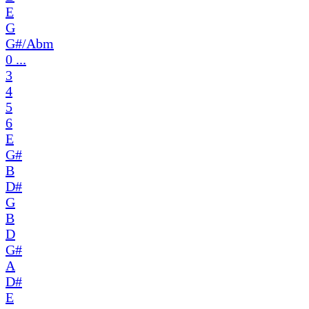
E
G
G#/Abm
0 ...
3
4
5
6
E
G#
B
D#
G
B
D
G#
A
D#
E