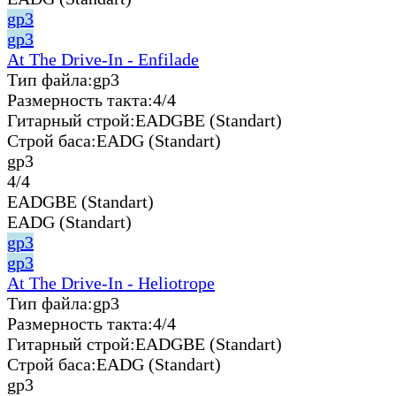
gp3
gp3
At The Drive-In - Enfilade
Тип файла:
gp3
Размерность такта:
4/4
Гитарный строй:
EADGBE (Standart)
Строй баса:
EADG (Standart)
gp3
4/4
EADGBE (Standart)
EADG (Standart)
gp3
gp3
At The Drive-In - Heliotrope
Тип файла:
gp3
Размерность такта:
4/4
Гитарный строй:
EADGBE (Standart)
Строй баса:
EADG (Standart)
gp3