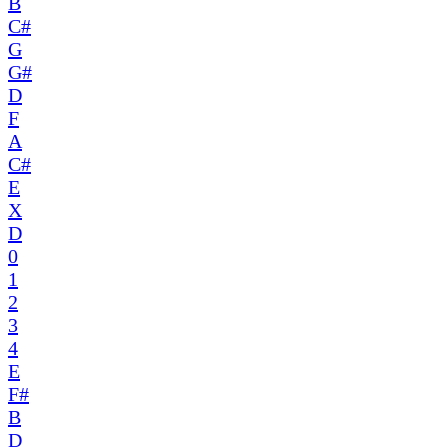
B
C#
G
G#
D
F
A
C#
E
X
D
0
1
2
3
4
E
F#
B
D