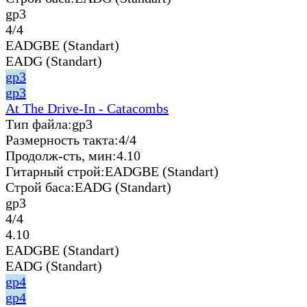
gp3
4/4
EADGBE (Standart)
EADG (Standart)
gp3
gp3
At The Drive-In - Catacombs
Тип файла:
gp3
Размерность такта:
4/4
Продолж-сть, мин:
4.10
Гитарный строй:
EADGBE (Standart)
Строй баса:
EADG (Standart)
gp3
4/4
4.10
EADGBE (Standart)
EADG (Standart)
gp4
gp4