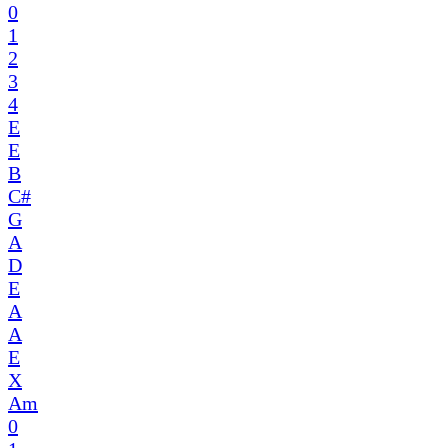
0
1
2
3
4
E
E
B
C#
G
A
D
E
A
A
E
X
Am
0