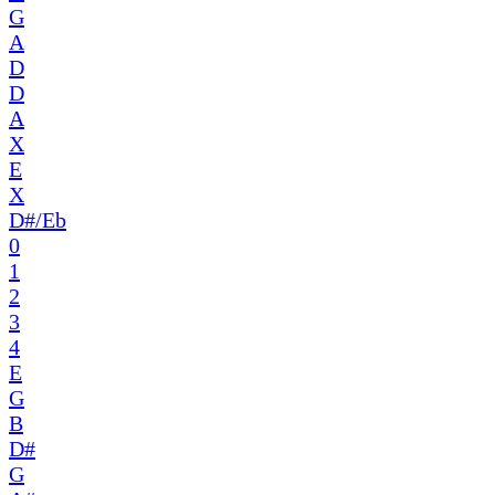
G
A
D
D
A
X
E
X
D#/Eb
0
1
2
3
4
E
G
B
D#
G