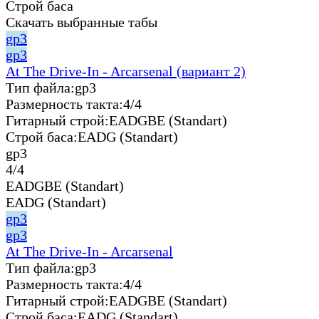
Строй баса
Скачать выбранные табы
gp3
gp3
At The Drive-In - Arcarsenal (вариант 2)
Тип файла:
gp3
Размерность такта:
4/4
Гитарный строй:
EADGBE (Standart)
Строй баса:
EADG (Standart)
gp3
4/4
EADGBE (Standart)
EADG (Standart)
gp3
gp3
At The Drive-In - Arcarsenal
Тип файла:
gp3
Размерность такта:
4/4
Гитарный строй:
EADGBE (Standart)
Строй баса:
EADG (Standart)