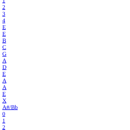
1
2
3
4
E
E
B
C
G
A
D
E
A
A
E
X
A#/Bb
0
1
2