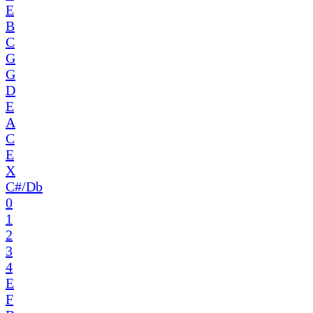
E
B
C
G
G
D
E
A
C
E
X
C#/Db
0
1
2
3
4
E
F