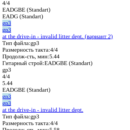
4/4
EADGBE (Standart)
EADG (Standart)
gp3
gp3
at the drive-in - invalid litter dept. (вариант 2)
Тип файла:
gp3
Размерность такта:
4/4
Продолж-сть, мин:
5.44
Гитарный строй:
EADGBE (Standart)
gp3
4/4
5.44
EADGBE (Standart)
gp3
gp3
at the drive-in - invalid litter dept.
Тип файла:
gp3
Размерность такта:
4/4
Продолж-сть, мин:
5.58