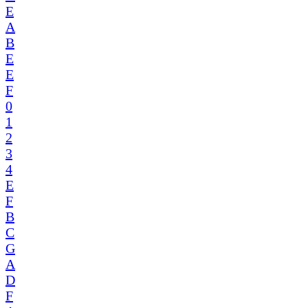
E
A
B
E
E
F
0
1
2
3
4
E
F
B
C
G
A
D
F